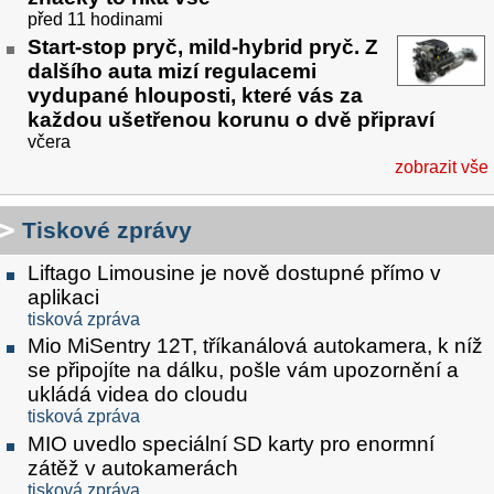
před 11 hodinami
Start-stop pryč, mild-hybrid pryč. Z
dalšího auta mizí regulacemi
vydupané hlouposti, které vás za
každou ušetřenou korunu o dvě připraví
včera
zobrazit vše
Tiskové zprávy
Liftago Limousine je nově dostupné přímo v
aplikaci
tisková zpráva
Mio MiSentry 12T, tříkanálová autokamera, k níž
se připojíte na dálku, pošle vám upozornění a
ukládá videa do cloudu
tisková zpráva
MIO uvedlo speciální SD karty pro enormní
zátěž v autokamerách
tisková zpráva