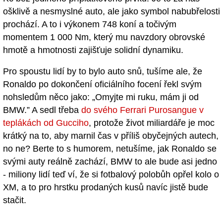
ošklivě a nesmyslné auto, ale jako symbol nabubřelosti
prochází. A to i výkonem 748 koní a točivým
momentem 1 000 Nm, který mu navzdory obrovské
hmotě a hmotnosti zajišťuje solidní dynamiku.
Pro spoustu lidí by to bylo auto snů, tušíme ale, že
Ronaldo po dokončení oficiálního focení řekl svým
nohsledům něco jako: „Omyjte mi ruku, mám ji od
BMW.” A sedl třeba
do svého Ferrari Purosangue v
teplákách od Gucciho
, protože život miliardáře je moc
krátký na to, aby marnil čas v příliš obyčejných autech,
no ne? Berte to s humorem, netušíme, jak Ronaldo se
svými auty reálně zachází, BMW to ale bude asi jedno
- miliony lidí teď ví, že si fotbalový polobůh opřel kolo o
XM, a to pro hrstku prodaných kusů navíc jistě bude
stačit.