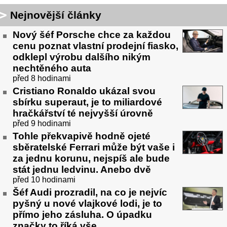
Nejnovější články
Nový šéf Porsche chce za každou
cenu poznat vlastní prodejní fiasko,
odklepl výrobu dalšího nikým
nechtěného auta
před 8 hodinami
Cristiano Ronaldo ukázal svou
sbírku superaut, je to miliardové
hračkářství té nejvyšší úrovně
před 9 hodinami
Tohle překvapivě hodně ojeté
sběratelské Ferrari může být vaše i
za jednu korunu, nejspíš ale bude
stát jednu ledvinu. Anebo dvě
před 10 hodinami
Šéf Audi prozradil, na co je nejvíc
pyšný u nové vlajkové lodi, je to
přímo jeho zásluha. O úpadku
značky to říká vše