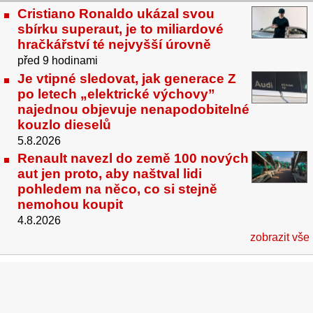
Cristiano Ronaldo ukázal svou
sbírku superaut, je to miliardové
hračkářství té nejvyšší úrovně
před 9 hodinami
Je vtipné sledovat, jak generace Z
po letech „elektrické výchovy”
najednou objevuje nenapodobitelné
kouzlo dieselů
5.8.2026
Renault navezl do země 100 nových
aut jen proto, aby naštval lidi
pohledem na něco, co si stejně
nemohou koupit
4.8.2026
zobrazit vše