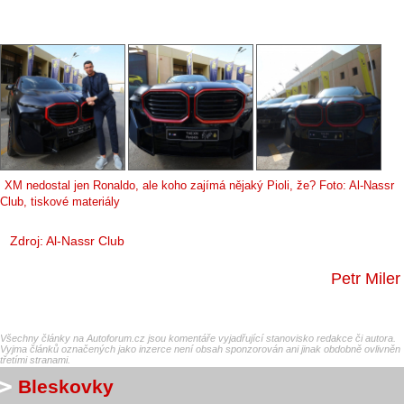
XM nedostal jen Ronaldo, ale koho zajímá nějaký Pioli, že? Foto: Al-Nassr
Club, tiskové materiály
Zdroj: Al-Nassr Club
Petr Miler
Všechny články na Autoforum.cz jsou komentáře vyjadřující stanovisko redakce či autora.
Vyjma článků označených jako inzerce není obsah sponzorován ani jinak obdobně ovlivněn
třetími stranami.
Bleskovky