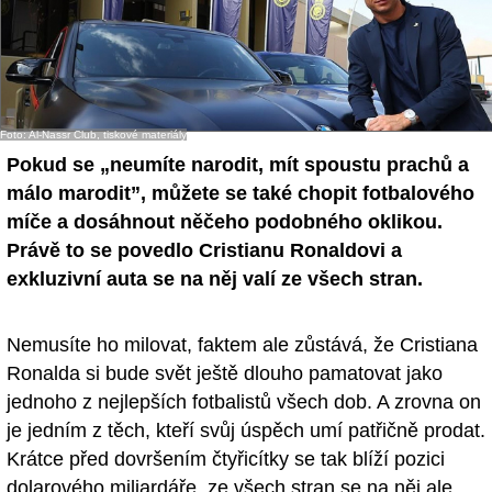
Foto: Al-Nassr Club, tiskové materiály
Pokud se „neumíte narodit, mít spoustu prachů a
málo marodit”, můžete se také chopit fotbalového
míče a dosáhnout něčeho podobného oklikou.
Právě to se povedlo Cristianu Ronaldovi a
exkluzivní auta se na něj valí ze všech stran.
Nemusíte ho milovat, faktem ale zůstává, že Cristiana
Ronalda si bude svět ještě dlouho pamatovat jako
jednoho z nejlepších fotbalistů všech dob. A zrovna on
je jedním z těch, kteří svůj úspěch umí patřičně prodat.
Krátce před dovršením čtyřicítky se tak blíží pozici
dolarového miliardáře, ze všech stran se na něj ale