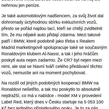
nehrnou jen peníze.
Je také automobilovým nadšencem, za svůj život dal
dohromady úctyhodnou sbírku exkluzivních vozů,
přesto se pořád najdou tací, kteří se chtějí zviditelnit
tím, že mu nějaké auto přidají zdarma. Mezi takové
patří i BMW, které podobně jako třeba s Realem
Madrid marketingově spolupracuje také se současným
Ronaldovým klubem Al-Nassr, a tak i jeho hráčům
poskytl auta nejen zadarmo. Že CR7 byl nejen mezi
nimi, ale stal se hlavní tváří celého předávaní těchto
vozů, nemusíte ani na moment pochybovat.
Na rozdíl od jiných podobných kooperací BMW na
Ronaldovi nešetřilo, a tak mu poskytlo to absolutně
nejdražší, co má v nabídce - model XM v provedení
Label Red, který dnes v Česku startuje na 5 053 100
Kč bez jediného příplatkového prvku. Je to za nás