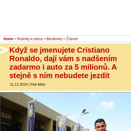
- Ostatní
Diskuzní fórum
Sledujte nás!
Home
>
Rubriky a sekce
>
Bleskovky
> Článek
Když se jmenujete Cristiano
Ronaldo, dají vám s nadšením
zadarmo i auto za 5 milionů. A
stejně s ním nebudete jezdit
11.12.2024
|
Petr Miler