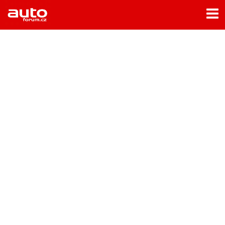
Menu
Home
Rubriky
- Testy aut
- Jízdní dojmy a další testy
- Bleskovky
- Představení
- Fascinace a historie
- Život řidiče
- Tuning
- Technika
- Zajímavosti