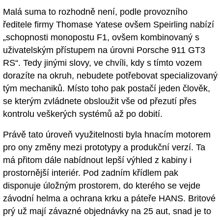
Malá suma to rozhodně není, podle provozního
ředitele firmy Thomase Yatese ovšem Speirling nabízí
„schopnosti monopostu F1, ovšem kombinovaný s
uživatelským přístupem na úrovni Porsche 911 GT3
RS“. Tedy jinými slovy, ve chvíli, kdy s tímto vozem
dorazíte na okruh, nebudete potřebovat specializovaný
tým mechaniků. Místo toho pak postačí jeden člověk,
se kterým zvládnete obsloužit vše od přezutí přes
kontrolu veškerých systémů až po dobití.
Právě tato úroveň využitelnosti byla hnacím motorem
pro ony změny mezi prototypy a produkční verzí. Ta
má přitom dále nabídnout lepší výhled z kabiny i
prostornější interiér. Pod zadním křídlem pak
disponuje úložným prostorem, do kterého se vejde
závodní helma a ochrana krku a páteře HANS. Britové
prý už mají závazné objednávky na 25 aut, snad je to