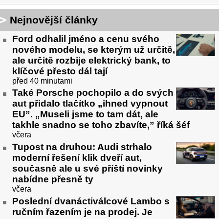
Nejnovější články
Ford odhalil jméno a cenu svého
nového modelu, se kterým už určitě,
ale určitě rozbije elektrický bank, to
klíčové přesto dál tají
před 40 minutami
Také Porsche pochopilo a do svých
aut přidalo tlačítko „ihned vypnout
EU”. „Museli jsme to tam dát, ale
takhle snadno se toho zbavíte,” říká šéf
včera
Tupost na druhou: Audi strhalo
moderní řešení klik dveří aut,
současně ale u své příští novinky
nabídne přesně ty
včera
Poslední dvanáctiválcové Lambo s
ručním řazením je na prodej. Je