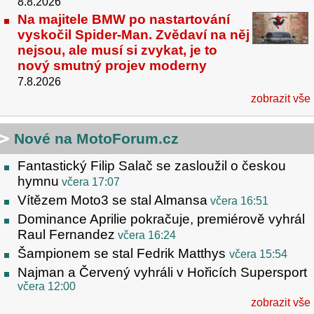
8.8.2026
Na majitele BMW po nastartování
vyskočil Spider-Man. Zvědaví na něj
nejsou, ale musí si zvykat, je to
nový smutný projev moderny
7.8.2026
zobrazit vše
Nové na MotoForum.cz
Fantastický Filip Salač se zasloužil o českou
hymnu
včera 17:07
Vítězem Moto3 se stal Almansa
včera 16:51
Dominance Aprilie pokračuje, premiérově vyhrál
Raul Fernandez
včera 16:24
Šampionem se stal Fedrik Matthys
včera 15:54
Najman a Červený vyhráli v Hořicích Supersport
včera 12:00
zobrazit vše