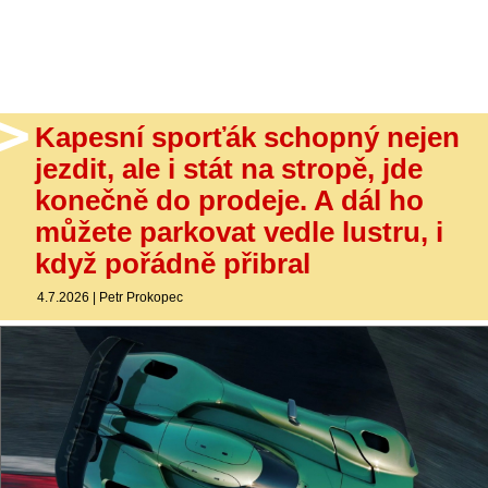
- Ostatní
Diskuzní fórum
Sledujte nás!
Kapesní sporťák schopný nejen
jezdit, ale i stát na stropě, jde
konečně do prodeje. A dál ho
můžete parkovat vedle lustru, i
když pořádně přibral
4.7.2026
|
Petr Prokopec