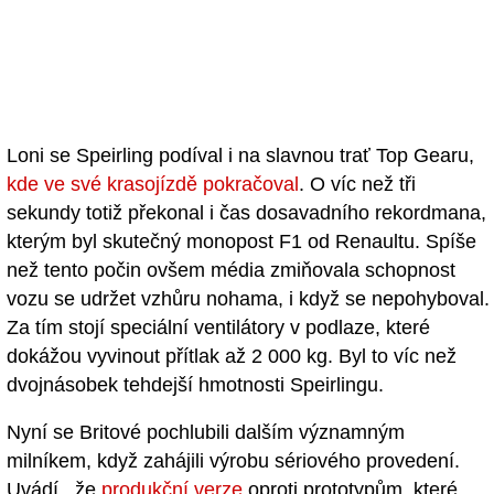
Loni se Speirling podíval i na slavnou trať Top Gearu,
kde ve své krasojízdě pokračoval
. O víc než tři
sekundy totiž překonal i čas dosavadního rekordmana,
kterým byl skutečný monopost F1 od Renaultu. Spíše
než tento počin ovšem média zmiňovala schopnost
vozu se udržet vzhůru nohama, i když se nepohyboval.
Za tím stojí speciální ventilátory v podlaze, které
dokážou vyvinout přítlak až 2 000 kg. Byl to víc než
dvojnásobek tehdejší hmotnosti Speirlingu.
Nyní se Britové pochlubili dalším významným
milníkem, když zahájili výrobu sériového provedení.
Uvádí , že
produkční verze
oproti prototypům, které