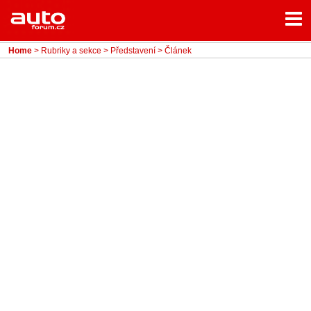
Menu
Home
Rubriky
Home
>
Rubriky a sekce
>
Představení
> Článek
- Testy aut
- Jízdní dojmy a další testy
- Bleskovky
- Představení
- Fascinace a historie
- Život řidiče
- Tuning
- Technika
- Zajímavosti