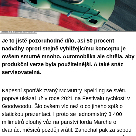
Foto: McMurtry Automotive
Je to jistě pozoruhodné dílo, asi 50 procent
nadváhy oproti stejně vyhlížejícímu konceptu je
ovšem smutně mnoho. Automobilka ale chtěla, aby
produkční verze byla použitelnější. A také snáz
servisovatelná.
Kapesní sporťák zvaný McMurtry Speirling se světu
poprvé ukázal už v roce 2021 na Festivalu rychlosti v
Goodwoodu. Šlo ovšem víc než o co jiného spíš o
statickou prezentaci. I proto se jednomístný 3 400
milimetrů dlouhý vůz na panství lorda Marche o
dvanáct měsíců později vrátil. Zanechal pak za sebou