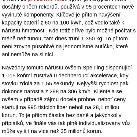
dosáhly oněch rekordů, používá v 95 procentech nově
vyvinuté komponenty. Klíčové je přitom navýšení
kapacity baterií z 60 na 100 kWh, což vedlo také k
nárůstu hmotnosti. Kde totiž dříve bylo možné počítat s
méně než tunou, tam dnes trůní 1 350 kg. To přitom
není zrovna působivé na jednomístné autíčko, které
ani nemůže na silnici.
Navzdory tomuto nárůstu ovšem Speirling disponující
1 015 koňmi zůstává u dechberoucí akcelerace, kdy
stovku zdolá za 1,55 sekundy. Nejvyšší rychlost pak
dokonce narostla z 298 na 306 km/h. Klientela se
ovšem v případě zájmu docela prohne, neboť ceny
startují na 995 tisících liber neboli na 28,1 miliou
korun. To je přitom částka bez daně a jakýchkoliv
příplatků, ve finále vás tak plně individualizovaný vůz
může vyjít i na více než 35 milionů korun.