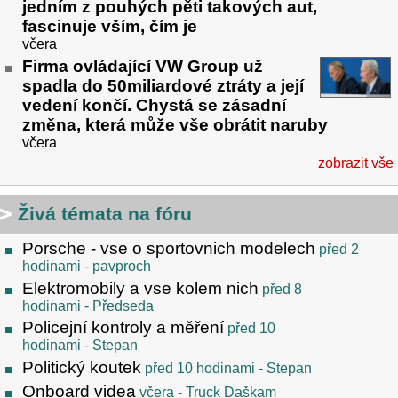
jedním z pouhých pěti takových aut,
fascinuje vším, čím je
včera
Firma ovládající VW Group už
spadla do 50miliardové ztráty a její
vedení končí. Chystá se zásadní
změna, která může vše obrátit naruby
včera
zobrazit vše
Živá témata na fóru
Porsche - vse o sportovnich modelech
před 2
hodinami
- pavproch
Elektromobily a vse kolem nich
před 8
hodinami
- Předseda
Policejní kontroly a měření
před 10
hodinami
- Stepan
Politický koutek
před 10 hodinami
- Stepan
Onboard videa
včera
- Truck Daškam