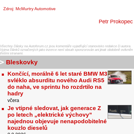
Zdroj: McMurtry Automotive
Petr Prokopec
Všechny články na Autoforum.cz jsou komentáře vyjadřující stanovisko redakce či autora.
Vyjma článků označených jako inzerce není obsah sponzorován ani jinak obdobně ovlivněn
třetími stranami.
Bleskovky
Končící, morálně 6 let staré BMW M3
svléklo absurditu nového Audi RS5
do naha, ve sprintu ho rozdrtilo na
hadry
včera
Je vtipné sledovat, jak generace Z
po letech „elektrické výchovy”
najednou objevuje nenapodobitelné
kouzlo dieselů