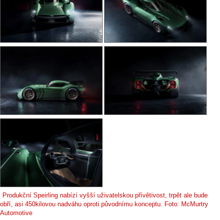
Produkční Speirling nabízí vyšší uživatelskou přívětivost, trpět ale bude
obří, asi 450kilovou nadváhu oproti původnímu konceptu. Foto: McMurtry
Automotive