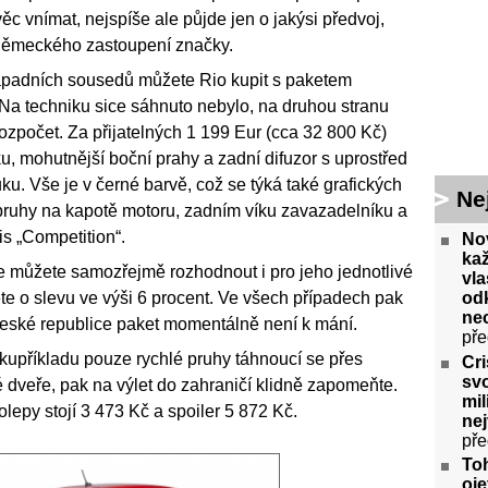
věc vnímat, nejspíše ale půjde jen o jakýsi předvoj,
e německého zastoupení značky.
 západních sousedů můžete Rio kupit s paketem
. Na techniku sice sáhnuto nebylo, na druhou stranu
ozpočet. Za přijatelných 1 199 Eur (cca 32 800 Kč)
, mohutnější boční prahy a zadní difuzor s uprostřed
. Vše je v černé barvě, což se týká také grafických
Ne
s pruhy na kapotě motoru, zadním víku zavazadelníku a
is „Competition“.
No
ka
 můžete samozřejmě rozhodnout i pro jeho jednotlivé
vla
odk
te o slevu ve výši 6 procent. Ve všech případech pak
ne
ské republice paket momentálně není k mání.
pře
kupříkladu pouze rychlé pruhy táhnoucí se přes
Cri
svo
é dveře, pak na výlet do zahraničí klidně zapomeňte.
mil
polepy stojí 3 473 Kč a spoiler 5 872 Kč.
ne
pře
To
oje