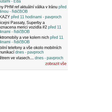
nutami
- Eda
y PHM ref aktuální válka v Iránu
před
dinou
- řidičBOB
KAZY
před 11 hodinami
- pavproch
icejni Passaty, Superby a
znacena merici vozidla #2
před 11
dinami
- řidičBOB
ktromobily a vse kolem nich
před 11
dinami
- řidičBOB
ilní telefony a vše okolo mobilních
munikací
dnes
- pavproch
ětrem ve vlasech....
dnes
- pavproch
zobrazit vše