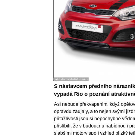
Foto: Archiv Autoforum.cz
S nástavcem předního nárazník
vypadá Rio o poznání atraktivněj
Asi nebude překvapením, když opěto
opravdu zaujaly, a to nejen svými jízd
přitažlivosti jsou si nepochybně vědo
přislíbili, že v budoucnu nabídnou i 
slabšími motory spojí vzhled blízký j