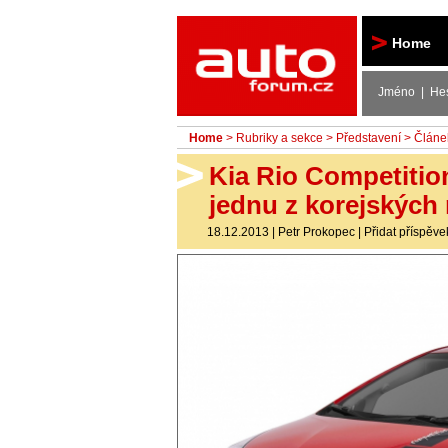
Autoforum
Home
Jméno | He
Home
>
Rubriky a sekce
>
Představení
> Článe
Kia Rio Competition
jednu z korejských 
18.12.2013
|
Petr Prokopec
|
Přidat příspěve