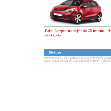
Paket Competition zřejmě do ČR nedorazí. Na 
přes kapotu
Diskuze
Všechny články na Autoforum.cz jsou komentáře vyjadřu
obsah sponzorován ani jinak obdobně ovlivněn třetími s