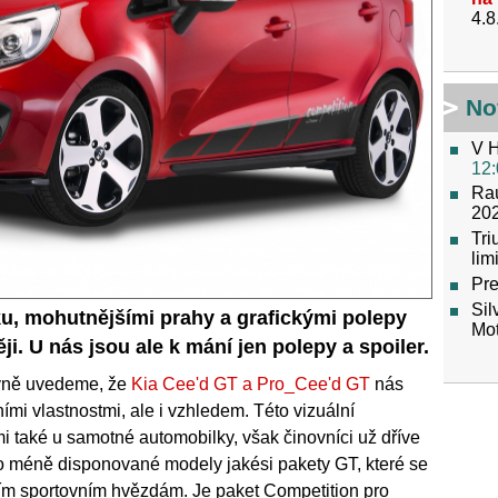
4.8
No
V H
12:
Raú
202
Tr
lim
Pre
Sil
u, mohutnějšími prahy a grafickými polepy
Mot
i. U nás jsou ale k mání jen polepy a spoiler.
vně uvedeme, že
Kia Cee'd GT a Pro_Cee'd GT
nás
ními vlastnostmi, ale i vzhledem. Této vizuální
mi také u samotné automobilky, však činovníci už dříve
pro méně disponované modely jakési pakety GT, které se
ejím sportovním hvězdám. Je paket Competition pro