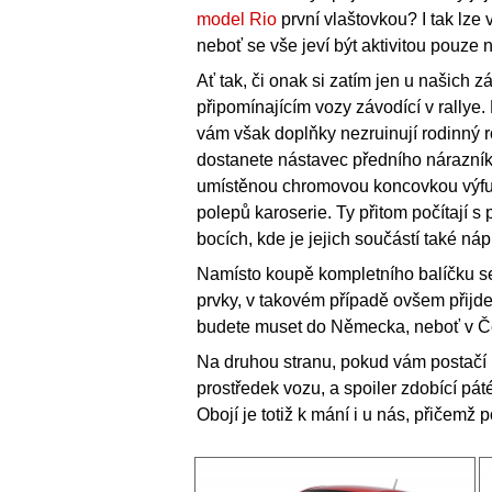
model Rio
první vlaštovkou? I tak lze 
neboť se vše jeví být aktivitou pouz
Ať tak, či onak si zatím jen u našich
připomínajícím vozy závodící v rallye
vám však doplňky nezruinují rodinný r
dostanete nástavec předního nárazníku
umístěnou chromovou koncovkou výfuku
polepů karoserie. Ty přitom počítají 
bocích, kde je jejich součástí také náp
Namísto koupě kompletního balíčku se
prvky, v takovém případě ovšem přijde
budete muset do Německa, neboť v Če
Na druhou stranu, pokud vám postačí 
prostředek vozu, a spoiler zdobící pát
Obojí je totiž k mání i u nás, přičemž 