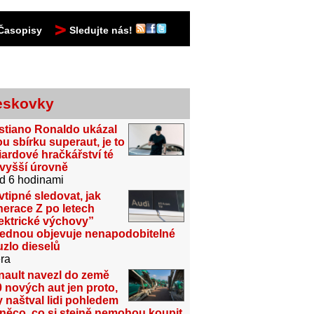
Časopisy
Sledujte nás!
eskovky
stiano Ronaldo ukázal
u sbírku superaut, je to
iardové hračkářství té
jvyšší úrovně
d 6 hodinami
vtipné sledovat, jak
erace Z po letech
ektrické výchovy”
jednou objevuje nenapodobitelné
zlo dieselů
ra
nault navezl do země
 nových aut jen proto,
 naštval lidi pohledem
něco, co si stejně nemohou koupit