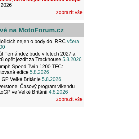
.2026
zobrazit vše
vé na MotoForum.cz
ořicích nejen o body do IRRC
včera
00
l Fernández bude v letech 2027 a
8 opět jezdit za Trackhouse
5.8.2026
iumph Speed Twin 1200 TFC:
itovaná edice
5.8.2026
 GP Velké Británie
5.8.2026
verstone: Časový program víkendu
oGP ve Velké Británii
4.8.2026
zobrazit vše