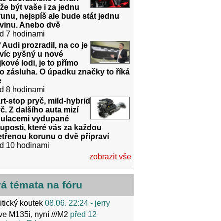
e být vaše i za jednu
unu, nejspíš ale bude stát jednu
dvinu. Anebo dvě
d 7 hodinami
 Audi prozradil, na co je
víc pyšný u nové
jkové lodi, je to přímo
o zásluha. O úpadku značky to říká
e
d 8 hodinami
rt-stop pryč, mild-hybrid
č. Z dalšího auta mizí
gulacemi vydupané
uposti, které vás za každou
třenou korunu o dvě připraví
d 10 hodinami
zobrazit vše
vá témata na fóru
itický koutek
08.06. 22:24
- jerry
ve M135i, nyní ///M2
před 12