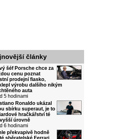
jnovější články
vý šéf Porsche chce za
ždou cenu poznat
stní prodejní fiasko,
lepl výrobu dalšího nikým
chtěného auta
d 5 hodinami
stiano Ronaldo ukázal
u sbírku superaut, je to
iardové hračkářství té
jvyšší úrovně
d 6 hodinami
hle překvapivě hodně
té sběratelské Ferrari