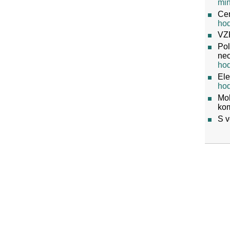
mi
Cen
ho
VZ
Pol
neo
ho
Ele
ho
Mob
ko
S v