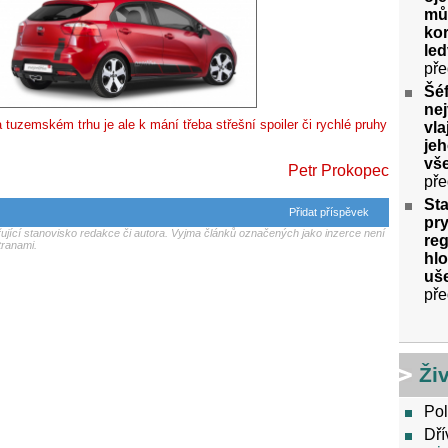
můž
kor
le
pře
Šéf
nej
tuzemském trhu je ale k mání třeba střešní spoiler či rychlé pruhy
vla
jeh
vš
Petr Prokopec
pře
Sta
Přidat příspěvek
pry
jící stanovisko redakce či autora. Vyjma článků označených jako inzerce není
re
tranami.
hlo
uše
pře
Ži
Pol
Dří