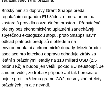
sedadla všech tříd prázdná.
Britský ministr dopravy Grant Shapps předal
regulačním orgánům EU žádost o moratorium na
zastaralá pravidla o vzdušném prostoru. Přebytečné
přelety bez ekonomického uplatnění zanechávají
zbytečnou ekologickou stopu, proto Shapps navrhl
odklad platnosti předpisů s ohledem na
environmentální a ekonomické dopady. Mezinárodní
asociace pro leteckou dopravu odhaduje ztráty za
létání s prázdnými letadly na 113 miliard USD (2,5
biliónu Kč) a budou jen větší, pokud EU neustoupí. Je
smutné vidět, že třeba v případě aut tak horečnatě
bojuje proti každému gramu CO2, nesmyslné přelety
prázdných jim ale nevadí.