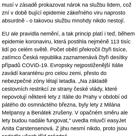
musí v zásadě prokazovat nárok na službu lidem, což
zní v době bující epidemie zákeřného viru naprosto
absurdně - o takovou službu mnohdy nikdo nestojí.
EU ale pravidla nemění, a tak princip platí i teď, během
epidemie koronaviru, která postihla nejméně 113 tisíc
lidí po celém světě. Počet obětí překročil čtyři tisíce,
zatímco Česká republika zaznamenává čtyři desítky
případů COVID-19. Evropsky nejpostiženější Itálie
zavádí karanténu pro celou zemi, přesto do
nebezpečné zóny létají letadla. „Na základě
cestovních restrikcí ze strany české vlády, které
nepovolují některé lety z Itálie do Prahy v období od
pátého do osmnáctého března, byly lety z Milána
Melpansy a Benátek zrušeny. V opačném směru ale
lety budou nadále fungovat," uvedla mluvčí easyJet
Anita Carstensenová. Z jihu nesmí nikdo, proto jsou