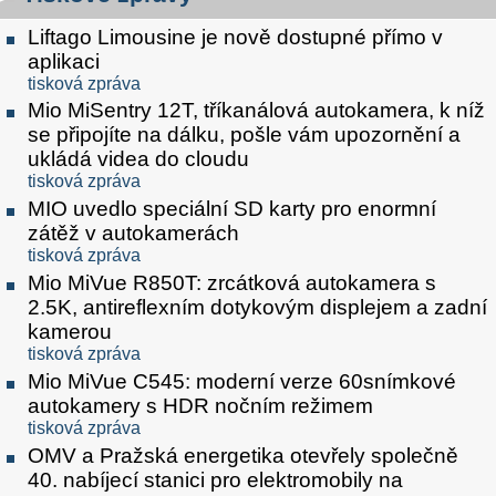
Liftago Limousine je nově dostupné přímo v
aplikaci
tisková zpráva
Mio MiSentry 12T, tříkanálová autokamera, k níž
se připojíte na dálku, pošle vám upozornění a
ukládá videa do cloudu
tisková zpráva
MIO uvedlo speciální SD karty pro enormní
zátěž v autokamerách
tisková zpráva
Mio MiVue R850T: zrcátková autokamera s
2.5K, antireflexním dotykovým displejem a zadní
kamerou
tisková zpráva
Mio MiVue C545: moderní verze 60snímkové
autokamery s HDR nočním režimem
tisková zpráva
OMV a Pražská energetika otevřely společně
40. nabíjecí stanici pro elektromobily na