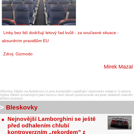
Linky bez lidí dodržují letový řad kvůli - za současné situace -
absurdním pravidlům EU
Zdroj:
Gizmodo
Mirek Mazal
Všechny články na Autoforum.cz jsou komentáře vyjadřující stanovisko redakce či autora.
Vyjma článků označených jako inzerce není obsah sponzorován ani jinak obdobně ovlivněn
třetími stranami.
Bleskovky
Nejnovější Lamborghini se ještě
před odhalením chlubí
kontroverzním „rekordem” z