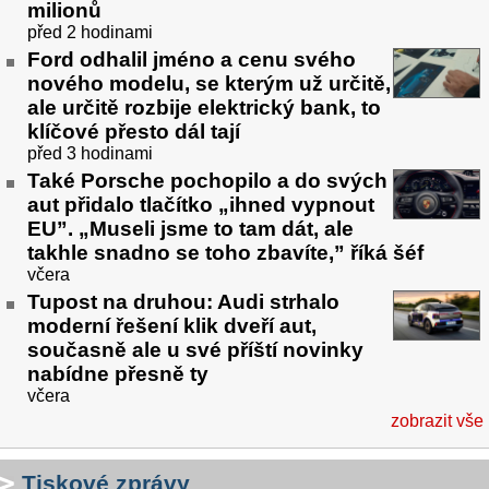
milionů
před 2 hodinami
Ford odhalil jméno a cenu svého
nového modelu, se kterým už určitě,
ale určitě rozbije elektrický bank, to
klíčové přesto dál tají
před 3 hodinami
Také Porsche pochopilo a do svých
aut přidalo tlačítko „ihned vypnout
EU”. „Museli jsme to tam dát, ale
takhle snadno se toho zbavíte,” říká šéf
včera
Tupost na druhou: Audi strhalo
moderní řešení klik dveří aut,
současně ale u své příští novinky
nabídne přesně ty
včera
zobrazit vše
Tiskové zprávy