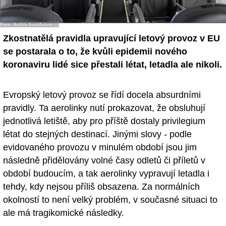
Foto: Archiv Autoforum.cz
Zkostnatělá pravidla upravující letový provoz v EU
se postarala o to, že kvůli epidemii nového
koronaviru lidé sice přestali létat, letadla ale nikoli.
Evropský letový provoz se řídí docela absurdními
pravidly. Ta aerolinky nutí prokazovat, že obsluhují
jednotlivá letiště, aby pro příště dostaly privilegium
létat do stejných destinací. Jinými slovy - podle
evidovaného provozu v minulém období jsou jim
následně přidělovány volné časy odletů či příletů v
období budoucím, a tak aerolinky vypravují letadla i
tehdy, kdy nejsou příliš obsazena. Za normálních
okolností to není velký problém, v současné situaci to
ale má tragikomické následky.