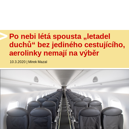
- Ostatní
Diskuzní fórum
Sledujte nás!
Po nebi létá spousta „letadel
duchů“ bez jediného cestujícího,
aerolinky nemají na výběr
10.3.2020
|
Mirek Mazal