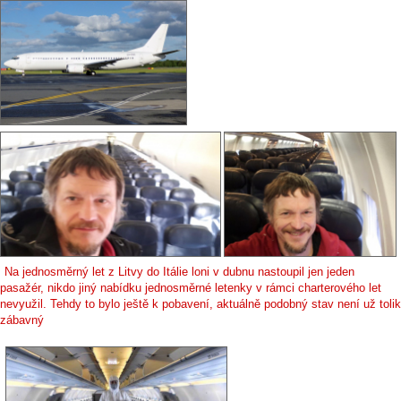
Na jednosměrný let z Litvy do Itálie loni v dubnu nastoupil jen jeden
pasažér, nikdo jiný nabídku jednosměrné letenky v rámci charterového let
nevyužil. Tehdy to bylo ještě k pobavení, aktuálně podobný stav není už tolik
zábavný