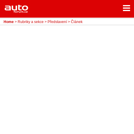
Menu
Home
Rubriky
Home
>
Rubriky a sekce
>
Představení
> Článek
- Testy aut
- Jízdní dojmy a další testy
- Bleskovky
- Představení
- Fascinace a historie
- Život řidiče
- Tuning
- Technika
- Zajímavosti