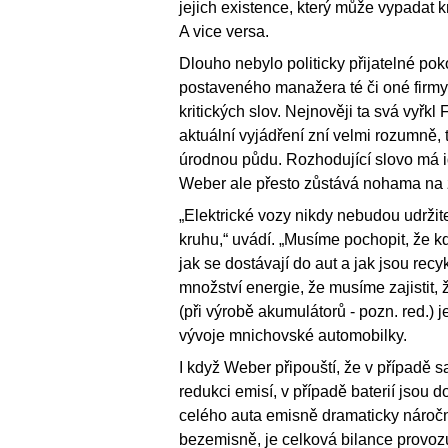
jejich existence, který může vypadat kr
A vice versa.
Dlouho nebylo politicky přijatelné po
postaveného manažera té či oné firmy,
kritických slov. Nejnověji ta svá vyřk
aktuální vyjádření zní velmi rozumně, 
úrodnou půdu. Rozhodující slovo má i
Weber ale přesto zůstává nohama na 
„Elektrické vozy nikdy nebudou udržite
kruhu,“ uvádí. „Musíme pochopit, že k
jak se dostávají do aut a jak jsou recy
množství energie, že musíme zajistit
(při výrobě akumulátorů - pozn. red.) j
vývoje mnichovské automobilky.
I když Weber připouští, že v případě
redukci emisí, v případě baterií jsou 
celého auta emisně dramaticky náročně
bezemisně, je celková bilance provozu