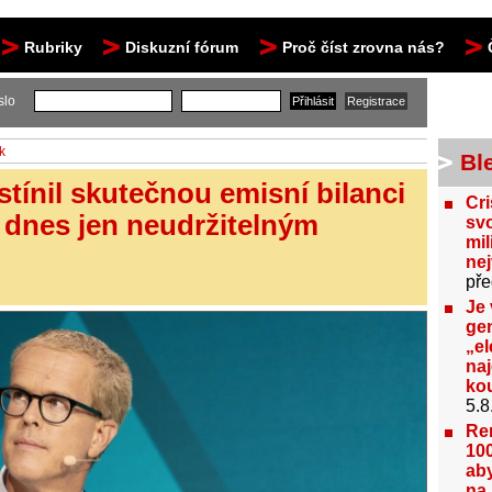
Rubriky
Diskuzní fórum
Proč číst zrovna nás?
slo
k
Bl
tínil skutečnou emisní bilanci
Cri
u dnes jen neudržitelným
svo
mil
ne
pře
Je 
gen
„el
na
kou
5.8
Re
100
aby
na 