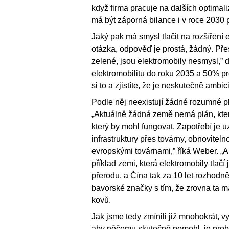
když firma pracuje na dalších optimali
má být záporná bilance i v roce 2030 
Jaký pak má smysl tlačit na rozšíření 
otázka, odpověď je prostá, žádný. Pře
zelené, jsou elektromobily nesmysl,
elektromobilitu do roku 2035 a 50% pr
si to a zjistíte, že je neskutečně amb
Podle něj neexistují žádné rozumné p
„Aktuálně žádná země nemá plán, který
který by mohl fungovat. Zapotřebí je 
infrastruktury přes továrny, obnovitel
evropskými továrnami,” říká Weber. „
příklad zemi, která elektromobily tlač
přerodu, a Čína tak za 10 let rozhodn
bavorské značky s tím, že zrovna ta 
kovů.
Jak jsme tedy zmínili již mnohokrát, v
aby něčemu skutečně pomohl, je problé