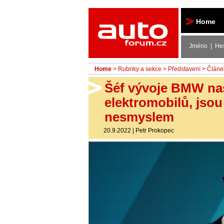
Autoforum
Home
Jméno | He
Home
>
Rubriky a sekce
>
Představení
> Článe
Šéf vývoje BMW nas
elektromobilů, jso
nesmyslem
20.9.2022
|
Petr Prokopec