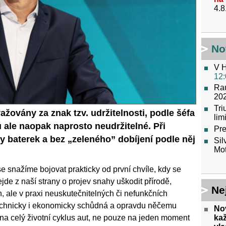
4.8
No
V H
12:
Raú
202
Tr
žovány za znak tzv. udržitelnosti, podle šéfa
lim
ale naopak naprosto neudržitelné. Při
Pre
y baterek a bez „zeleného” dobíjení podle něj
Sil
Mot
 se snažíme bojovat prakticky od první chvíle, kdy se
jde z naší strany o projev snahy uškodit přírodě,
Ne
h, ale v praxi neuskutečnitelných či nefunkčních
technicky i ekonomicky schůdná a opravdu něčemu
No
ka
na celý životní cyklus aut, ne pouze na jeden moment