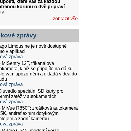
uposti, které vás za každou
třenou korunu o dvě připraví
ra
zobrazit vše
skové zprávy
tago Limousine je nově dostupné
mo v aplikaci
ková zpráva
 MiSentry 12T, tříkanálová
okamera, k níž se připojíte na dálku,
le vám upozornění a ukládá videa do
udu
ková zpráva
 uvedlo speciální SD karty pro
rmní zátěž v autokamerách
ková zpráva
 MiVue R850T: zrcátková autokamera
.5K, antireflexním dotykovým
plejem a zadní kamerou
ková zpráva
 MiVue C545: moderní verze