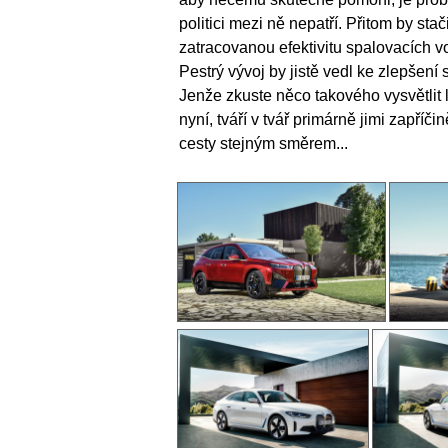
politici mezi ně nepatří. Přitom by stač
zatracovanou efektivitu spalovacích v
Pestrý vývoj by jistě vedl ke zlepšení
Jenže zkuste něco takového vysvětlit l
nyní, tváří v tvář primárně jimi zapříč
cesty stejným směrem...