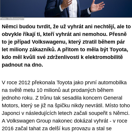
- Ostatní
Foto: Volkswagen
Diskuzní fórum
Němci budou tvrdit, že už vyhrát ani nechtějí, ale to
Sledujte nás!
obvykle říkají ti, kteří vyhrát ani nemohou. Přesně
to je případ Volkswagenu, který ztratil během pár
let miliony zákazníků. A přitom to měla být Toyota,
kdo měl kvůli své zdrženlivosti k elektromobilitě
padnout na dno.
V roce 2012 překonala Toyota jako první automobilka
na světě metu 10 milionů aut prodaných během
jednoho roku. Z trůnu tak sesadila koncern General
Motors, který se již na špičku nikdy nevrátil. Místo toho
Japonci v následujících letech začali soupeřit s Němci.
A Volkswagen Group nakonec dokázal vyhrát - v roce
2016 začal tahat za delší kus provazu a stal se