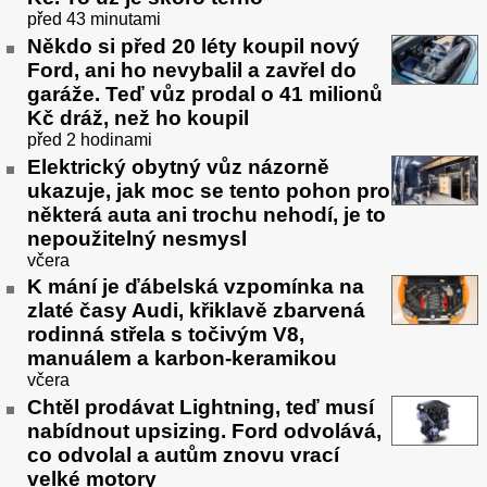
před 43 minutami
Někdo si před 20 léty koupil nový
Ford, ani ho nevybalil a zavřel do
garáže. Teď vůz prodal o 41 milionů
Kč dráž, než ho koupil
před 2 hodinami
Elektrický obytný vůz názorně
ukazuje, jak moc se tento pohon pro
některá auta ani trochu nehodí, je to
nepoužitelný nesmysl
včera
K mání je ďábelská vzpomínka na
zlaté časy Audi, křiklavě zbarvená
rodinná střela s točivým V8,
manuálem a karbon-keramikou
včera
Chtěl prodávat Lightning, teď musí
nabídnout upsizing. Ford odvolává,
co odvolal a autům znovu vrací
velké motory