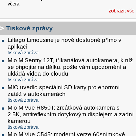
včera
zobrazit vše
Tiskové zprávy
Liftago Limousine je nově dostupné přímo v
aplikaci
tisková zpráva
Mio MiSentry 12T, tříkanálová autokamera, k níž
se připojíte na dálku, pošle vám upozornění a
ukládá videa do cloudu
tisková zpráva
MIO uvedlo speciální SD karty pro enormní
zátěž v autokamerách
tisková zpráva
Mio MiVue R850T: zrcátková autokamera s
2.5K, antireflexním dotykovým displejem a zadní
kamerou
tisková zpráva
Mio MiVue C545: moderní verze 60snímkové