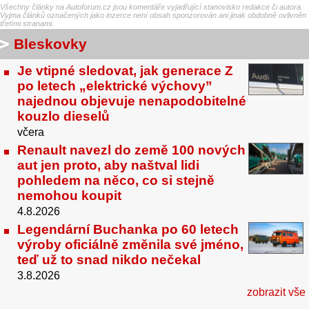
Všechny články na Autoforum.cz jsou komentáře vyjadřující stanovisko redakce či autora.
Vyjma článků označených jako inzerce není obsah sponzorován ani jinak obdobně ovlivněn
třetími stranami.
Bleskovky
Je vtipné sledovat, jak generace Z
po letech „elektrické výchovy”
najednou objevuje nenapodobitelné
kouzlo dieselů
včera
Renault navezl do země 100 nových
aut jen proto, aby naštval lidi
pohledem na něco, co si stejně
nemohou koupit
4.8.2026
Legendární Buchanka po 60 letech
výroby oficiálně změnila své jméno,
teď už to snad nikdo nečekal
3.8.2026
zobrazit vše