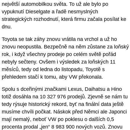
největší automobilkou světa. To už ale bylo po
vypuknutí Dieselgate a řadě nesmyslných
strategických rozhodnutí, která firmu začala posílat ke
dnu.
Toyota se tak záhy znovu vrátila na vrchol a už ho
znovu neopustila. Bezpečně na něm zůstane za loňský
rok, i když všechny prodeje po celém světě pořád
nebyly sečteny. Ovšem i výsledek za loňských 11
měsíců, tedy od ledna do listopadu, Toyotě s
přehledem stačí k tomu, aby VW překonala.
Spolu s dceřinými značkami Lexus, Daihatsu a Hino
totiž dosáhla na 10 327 976 prodejů. Zjevně se nám tu
tedy rýsuje historický rekord, byť na finální data ještě
musíme chvíli počkat. Náskok před Němci ale Japonci
mají nemalý, neboť VW po poklesu o dalších 0,5
procenta prodal „jen“ 8 983 900 nových vozů. Znovu