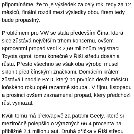
připomínáme, že to je výsledek za celý rok, tedy za 12
měsíců, finální rozdíl mezi výsledky obou firem tedy
bude propastný.
Problémem pro VW se stala především Čína, která
sice zůstává největším trhem koncernu, ovšem
8procentní propad vedl k 2,69 milionům registrací.
Toyota oproti tomu konečně v Říši středu dosáhla
růstu. Přesto všechno se však oba výrobci museli
sklonit před čínskými značkami. Domácím králem
zůstává i nadále BYD, který po prvních devět měsíců
loňského roku opět razantně stoupal. V říjnu, listopadu
a prosinci ovšem zaznamenal propad, který předchozí
růst vymazal.
Kvůli tomu má překvapivě za patami Geely, které si
meziročně polepšilo o výrazných 66,4 procenta na
přibližně 2,1 milionu aut. Druhá příčka v Říši středu