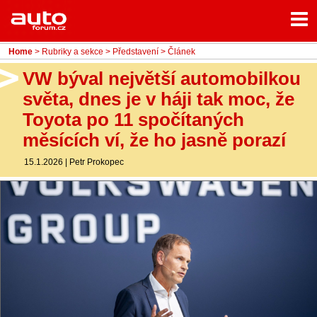
Menu
Home
Rubriky
Home
>
Rubriky a sekce
>
Představení
> Článek
- Testy aut
VW býval největší automobilkou
světa, dnes je v háji tak moc, že
- Jízdní dojmy a další testy
Toyota po 11 spočítaných
- Bleskovky
měsících ví, že ho jasně porazí
- Představení
15.1.2026
|
Petr Prokopec
- Fascinace a historie
- Život řidiče
- Tuning
- Technika
- Zajímavosti