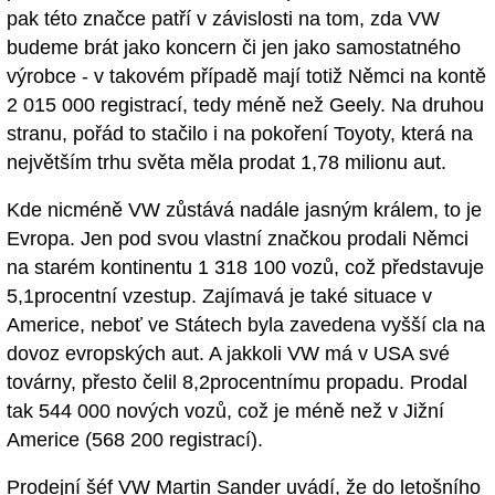
pak této značce patří v závislosti na tom, zda VW
budeme brát jako koncern či jen jako samostatného
výrobce - v takovém případě mají totiž Němci na kontě
2 015 000 registrací, tedy méně než Geely. Na druhou
stranu, pořád to stačilo i na pokoření Toyoty, která na
největším trhu světa měla prodat 1,78 milionu aut.
Kde nicméně VW zůstává nadále jasným králem, to je
Evropa. Jen pod svou vlastní značkou prodali Němci
na starém kontinentu 1 318 100 vozů, což představuje
5,1procentní vzestup. Zajímavá je také situace v
Americe, neboť ve Státech byla zavedena vyšší cla na
dovoz evropských aut. A jakkoli VW má v USA své
továrny, přesto čelil 8,2procentnímu propadu. Prodal
tak 544 000 nových vozů, což je méně než v Jižní
Americe (568 200 registrací).
Prodejní šéf VW Martin Sander uvádí, že do letošního