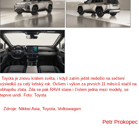
Toyota je znovu králem světa, i když zatím ještě nedošlo na sečtení
výsledků za celý loňský rok. Ovšem i výkon za prvních 11 měsíců stačil na
obhajobu zlata. Zda se pak RAV4 stane i číslem jedna mezi modely, se
teprve uvidí. Foto: Toyota
Zdroje:
Nikkei Asia
, Toyota, Volkswagen
Petr Prokopec