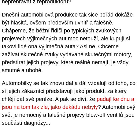
nepřehrávat z reproduktorů?
Dnešní automobilová produkce tak sice pořád dokáže
být hlasitá, ovšem především uvnitř a falešně.
Chápeme, že běžní řidiči po typických zvukových
projevech výjimečných aut moc netouží, ale kupují si
takoví lidé ona výjimečná auta? Asi ne. Chceme
zažívat skutečné zvuky vydávané skutečnými motory,
předstírat jejich projevy, které reálně nemají, je vždy
smutné a ubohé.
Automobilky se tak znovu dál a dál vzdalují od toho, co
si jejich zákazníci představují jako produkt, za který
chtějí dát své peníze. A pak se diví, že
padají ke dnu a
jsou na tom tak zle, jako dekádu nebyly
? Automobilový
svět je nemocný a falešné projevy blow-off ventilů jsou
součástí diagnózy...