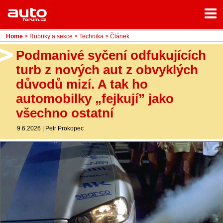
Menu
Home
Rubriky
Home
>
Rubriky a sekce
>
Technika
> Článek
- Testy aut
Podmanivé syčení odfukujících
turb z nových aut z obvyklých
- Jízdní dojmy a další testy
důvodů mizí. A tak ho
- Bleskovky
automobilky „fejkují” jako
všechno ostatní
- Představení
9.6.2026
|
Petr Prokopec
- Fascinace a historie
- Život řidiče
- Tuning
- Technika
- Zajímavosti