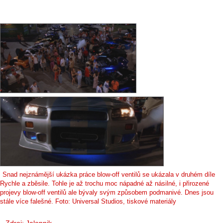
Snad nejznámější ukázka práce blow-off ventilů se ukázala v druhém díle
Rychle a zběsile. Tohle je až trochu moc nápadné až násilné, i přirozené
projevy blow-off ventilů ale bývaly svým způsobem podmanivé. Dnes jsou
stále více falešné. Foto: Universal Studios, tiskové materiály
Zdroj:
Jalopnik