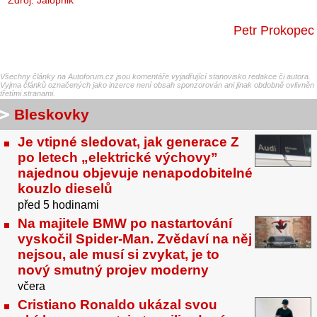
Petr Prokopec
Všechny články na Autoforum.cz jsou komentáře vyjadřující stanovisko redakce či autora.
Vyjma článků označených jako inzerce není obsah sponzorován ani jinak obdobně ovlivněn
třetími stranami.
Bleskovky
Je vtipné sledovat, jak generace Z
po letech „elektrické výchovy”
najednou objevuje nenapodobitelné
kouzlo dieselů
před 5 hodinami
Na majitele BMW po nastartování
vyskočil Spider-Man. Zvědaví na něj
nejsou, ale musí si zvykat, je to
nový smutný projev moderny
včera
Cristiano Ronaldo ukázal svou