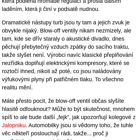
která podléhá hromadě regulací a prošla dalším
laděním, která ji činí v podsatě nudnou.
Dramatické nástupy turb jsou ty tam a jejich zvuk je
obvykle nijaký. Blow-off ventily nikam nezmizely, ale
tam, kde se dřív staraly o akustické divadlo, dnes
pěchují přebytečný vzduch zpátky do sacího traktu,
takže slyšet není. Výrobci navíc klasické přeplňování
nezřídka doplňují elektrickými kompresory, které se
roztočí ihned, nikoli až poté, co jsou naládovány
výfukovými plyny při patřičném tlaku. To všechno
realitu mění.
Máte přesto pocit, že blow-off ventil občas slyšíte
hlasitě odfouknout? Může to být skutečnost, mnohem
spíš to ale bude další „fejk”, jak upozorňují kolegové z
Jalopniku
. Automobilky jsou si vědomy toho, že tuhle
věc někteří poslouchají rádi, takže... proč ji