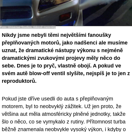
- Ostatní
Diskuzní fórum
Foto: Universal Studios, tiskové materiály
Sledujte nás!
Nikdy jsme nebyli těmi největšími fanoušky
přeplňovaných motorů, jako nadšenci ale musíme
uznat, že dramatické nástupy výkonu s nejméně
dramatickými zvukovými projevy měly něco do
sebe. Dnes je to pryč, vlastně obojí. A pokud ve
svém autě blow-off ventil slyšíte, nejspíš je to jen z
reproduktorů.
Pokud jste dříve usedli do auta s přeplňovaným
motorem, byl to neobvyklý zážitek. Už jen proto, že
většina aut měla atmosféricky plněné jednotky, takže
šlo o něco, co se vymykalo z rutiny. Přítomnost turba
běžně znamenala neobvykle vysoký výkon, i kdyby o