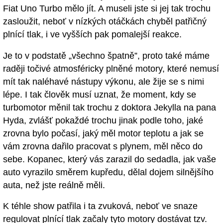
Fiat Uno Turbo mělo jít. A museli jste si jej tak trochu
zasloužit, neboť v nízkých otáčkách chyběl patřičný
plnící tlak, i ve vyšších pak pomalejší reakce.
Je to v podstatě „všechno špatně”, proto také máme
raději točivé atmosféricky plněné motory, které nemusí
mít tak naléhavé nástupy výkonu, ale žije se s nimi
lépe. I tak člověk musí uznat, že moment, kdy se
turbomotor měnil tak trochu z doktora Jekylla na pana
Hyda, zvlášť pokaždé trochu jinak podle toho, jaké
zrovna bylo počasí, jaký měl motor teplotu a jak se
vám zrovna dařilo pracovat s plynem, měl něco do
sebe. Kopanec, který vás zarazil do sedadla, jak vaše
auto vyrazilo směrem kupředu, dělal dojem silnějšího
auta, než jste reálně měli.
K téhle show patřila i ta zvuková, neboť ve snaze
regulovat plnící tlak začaly tyto motory dostávat tzv.