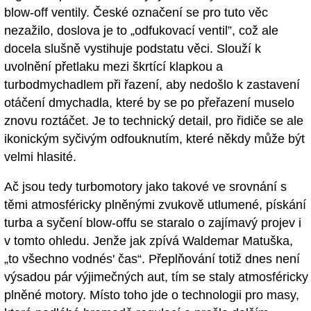
blow-off ventily. České označení se pro tuto věc
nezažilo, doslova je to „odfukovací ventil”, což ale
docela slušně vystihuje podstatu věci. Slouží k
uvolnění přetlaku mezi škrtící klapkou a
turbodmychadlem při řazení, aby nedošlo k zastavení
otáčení dmychadla, které by se po přeřazení muselo
znovu roztáčet. Je to technický detail, pro řidiče se ale
ikonickým syčivým odfouknutím, které někdy může být
velmi hlasité.
Ač jsou tedy turbomotory jako takové ve srovnání s
těmi atmosféricky plněnými zvukově utlumené, pískání
turba a syčení blow-offu se staralo o zajímavý projev i
v tomto ohledu. Jenže jak zpívá Waldemar Matuška,
„to všechno vodnés' čas“. Přeplňování totiž dnes není
výsadou pár výjimečných aut, tím se staly atmosféricky
plněné motory. Místo toho jde o technologii pro masy,