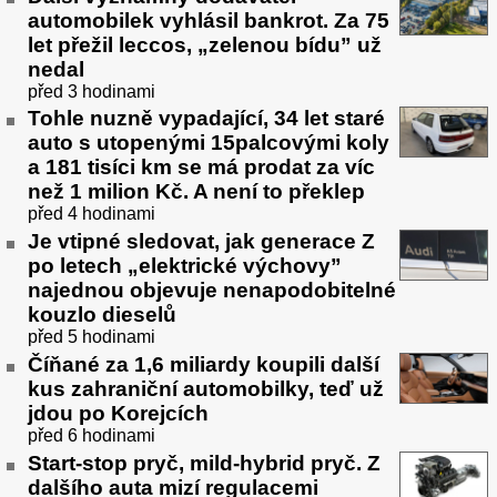
automobilek vyhlásil bankrot. Za 75
let přežil leccos, „zelenou bídu” už
nedal
před 3 hodinami
Tohle nuzně vypadající, 34 let staré
auto s utopenými 15palcovými koly
a 181 tisíci km se má prodat za víc
než 1 milion Kč. A není to překlep
před 4 hodinami
Je vtipné sledovat, jak generace Z
po letech „elektrické výchovy”
najednou objevuje nenapodobitelné
kouzlo dieselů
před 5 hodinami
Číňané za 1,6 miliardy koupili další
kus zahraniční automobilky, teď už
jdou po Korejcích
před 6 hodinami
Start-stop pryč, mild-hybrid pryč. Z
dalšího auta mizí regulacemi