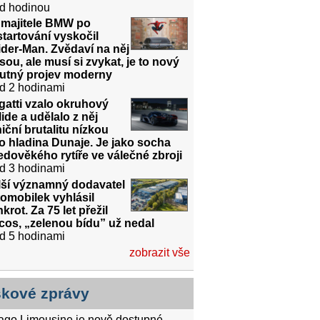
d hodinou
 majitele BMW po
tartování vyskočil
der-Man. Zvědaví na něj
sou, ale musí si zvykat, je to nový
utný projev moderny
d 2 hodinami
atti vzalo okruhový
ide a udělalo z něj
niční brutalitu nízkou
o hladina Dunaje. Je jako socha
edověkého rytíře ve válečné zbroji
d 3 hodinami
lší významný dodavatel
omobilek vyhlásil
krot. Za 75 let přežil
cos, „zelenou bídu” už nedal
d 5 hodinami
zobrazit vše
skové zprávy
tago Limousine je nově dostupné