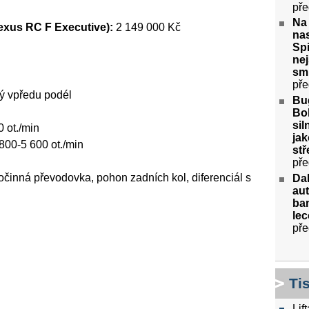
pře
Na
exus RC F Executive):
2 149 000 Kč
nas
Spi
nej
sm
pře
ý vpředu podél
Bug
Bol
sil
0 ot./min
jak
800-5 600 ot./min
stř
pře
inná převodovka, pohon zadních kol, diferenciál s
Da
aut
ban
lec
pře
Ti
Lif