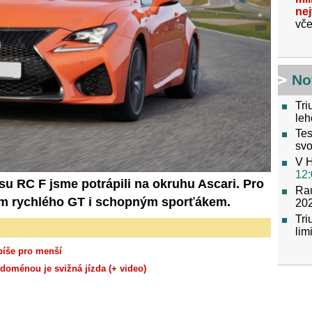
ne
vče
No
Tri
leh
Tes
svo
V H
12:
u RC F jsme potrápili na okruhu Ascari. Pro
Raú
om rychlého GT i schopným sporťákem.
202
Tr
lim
spíše pro menší
oménou je svižná jízda (+ video)