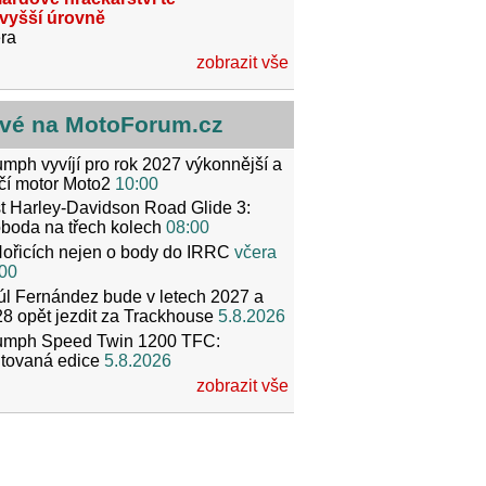
jvyšší úrovně
ra
zobrazit vše
vé na MotoForum.cz
umph vyvíjí pro rok 2027 výkonnější a
čí motor Moto2
10:00
t Harley-Davidson Road Glide 3:
boda na třech kolech
08:00
ořicích nejen o body do IRRC
včera
00
l Fernández bude v letech 2027 a
8 opět jezdit za Trackhouse
5.8.2026
iumph Speed Twin 1200 TFC:
itovaná edice
5.8.2026
zobrazit vše