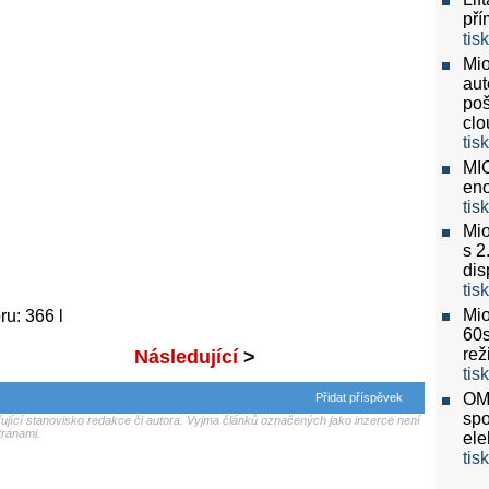
pří
tis
Mio
aut
poš
clo
tis
MIO
eno
tis
Mio
s 2
dis
tis
Mio
u: 366 l
60
re
Následující
>
tis
OMV
Přidat příspěvek
spo
jící stanovisko redakce či autora. Vyjma článků označených jako inzerce není
tranami.
ele
tis