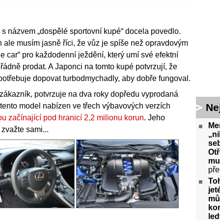
 s názvem „dospělé sportovní kupé“ docela povedlo.
 ale musím jasně říci, že vůz je spíše než opravdovým
car“ pro každodenní ježdění, který umí své efektní
řádně prodat. A Japonci na tomto kupé potvrzují, že
epotřebuje dopovat turbodmychadly, aby dobře fungoval.
 i zákazník, potvrzuje na dva roky dopředu vyprodaná
Ne
tento model nabízen ve třech výbavových verzích
u začínající pod hranicí 2,2 milionu korun
. Jeho
Me
 zvažte sami...
„ni
seb
Ot
mu
pře
To
jet
můž
kor
le