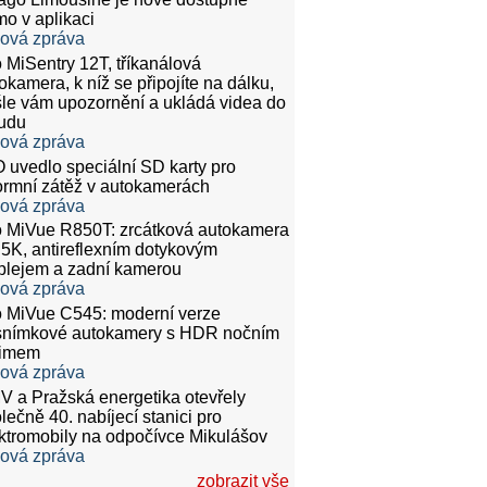
mo v aplikaci
ková zpráva
 MiSentry 12T, tříkanálová
okamera, k níž se připojíte na dálku,
le vám upozornění a ukládá videa do
udu
ková zpráva
 uvedlo speciální SD karty pro
rmní zátěž v autokamerách
ková zpráva
 MiVue R850T: zrcátková autokamera
.5K, antireflexním dotykovým
plejem a zadní kamerou
ková zpráva
 MiVue C545: moderní verze
snímkové autokamery s HDR nočním
žimem
ková zpráva
 a Pražská energetika otevřely
lečně 40. nabíjecí stanici pro
ktromobily na odpočívce Mikulášov
ková zpráva
zobrazit vše