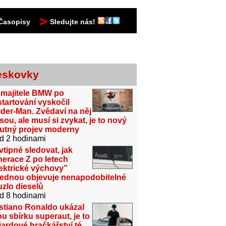
Časopisy
Sledujte nás!
eskovky
 majitele BMW po
tartování vyskočil
der-Man. Zvědaví na něj
sou, ale musí si zvykat, je to nový
utný projev moderny
d 2 hodinami
vtipné sledovat, jak
erace Z po letech
ektrické výchovy”
jednou objevuje nenapodobitelné
zlo dieselů
d 8 hodinami
stiano Ronaldo ukázal
u sbírku superaut, je to
iardové hračkářství té