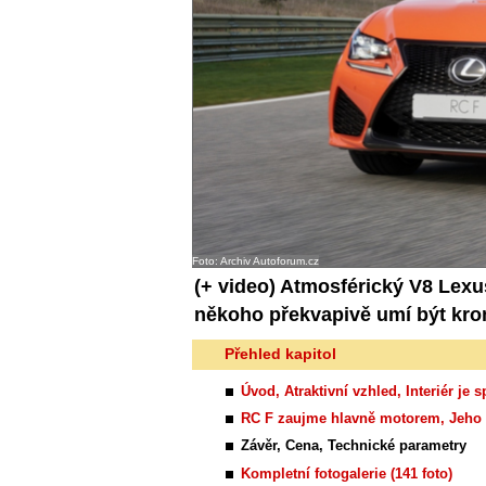
Foto: Archiv Autoforum.cz
(+ video)
Atmosférický V8 Lexus
někoho překvapivě umí být kr
Přehled kapitol
Úvod, Atraktivní vzhled, Interiér je 
RC F zaujme hlavně motorem, Jeho d
Závěr, Cena, Technické parametry
Kompletní fotogalerie (141 foto)