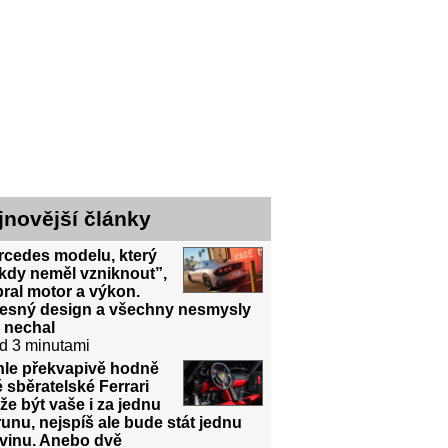
jnovější články
rcedes modelu, který
kdy neměl vzniknout”,
ral motor a výkon.
řesný design a všechny nesmysly
 nechal
d 3 minutami
hle překvapivě hodně
é sběratelské Ferrari
e být vaše i za jednu
unu, nejspíš ale bude stát jednu
dvinu. Anebo dvě