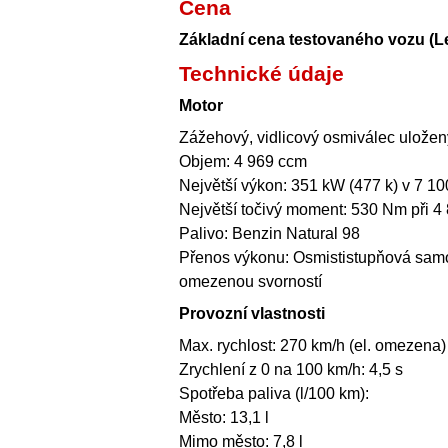
Cena
Základní cena testovaného vozu (L
Technické údaje
Motor
Zážehový, vidlicový osmiválec uložen
Objem: 4 969 ccm
Největší výkon: 351 kW (477 k) v 7 10
Největší točivý moment: 530 Nm při 4 
Palivo: Benzin Natural 98
Přenos výkonu: Osmististupňová samoč
omezenou svorností
Provozní vlastnosti
Max. rychlost: 270 km/h (el. omezena)
Zrychlení z 0 na 100 km/h: 4,5 s
Spotřeba paliva (l/100 km):
Město: 13,1 l
Mimo město: 7,8 l