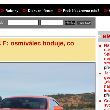
Rubriky
Diskuzní fórum
Proč číst zrovna nás?
slo
Bl
C F: osmiválec boduje, co
Na
nas
Spi
nej
sm
pře
Je 
gen
„el
na
kou
pře
Cri
svo
mil