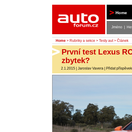
Autoforum
Home
Jméno | He
Home
>
Rubriky a sekce
>
Testy aut
> Článek
První test Lexus R
zbytek?
2.1.2015
|
Jaroslav Vavera
|
Přidat příspěvek