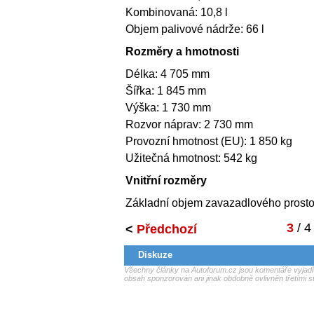
Kombinovaná: 10,8 l
Objem palivové nádrže: 66 l
Rozměry a hmotnosti
Délka: 4 705 mm
Šířka: 1 845 mm
Výška: 1 730 mm
Rozvor náprav: 2 730 mm
Provozní hmotnost (EU): 1 850 kg
Užitečná hmotnost: 542 kg
Vnitřní rozměry
Základní objem zavazadlového prostor
3
/ 4
<
Předchozí
Diskuze
Všechny články na Autoforum.cz jsou komentáře vyjadřu
obsah sponzorován ani jinak obdobně ovlivněn třetími s