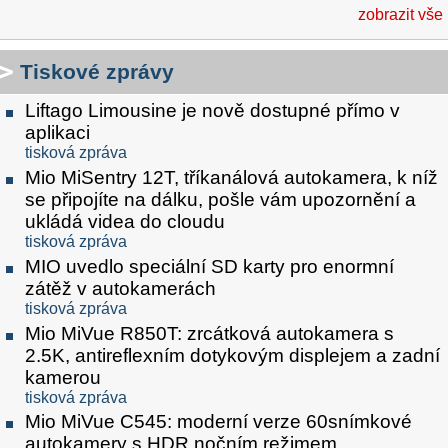
zobrazit vše
Tiskové zprávy
Liftago Limousine je nově dostupné přímo v
aplikaci
tisková zpráva
Mio MiSentry 12T, tříkanálová autokamera, k níž
se připojíte na dálku, pošle vám upozornění a
ukládá videa do cloudu
tisková zpráva
MIO uvedlo speciální SD karty pro enormní
zátěž v autokamerách
tisková zpráva
Mio MiVue R850T: zrcátková autokamera s
2.5K, antireflexním dotykovým displejem a zadní
kamerou
tisková zpráva
Mio MiVue C545: moderní verze 60snímkové
autokamery s HDR nočním režimem