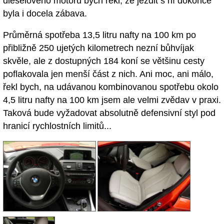
dieselového motoru bych řekl, že jezdit s ní dokonce
byla i docela zábava.
Průměrná spotřeba 13,5 litru nafty na 100 km po
přibližně 250 ujetých kilometrech nezní bůhvíjak
skvěle, ale z dostupných 184 koní se většinu cesty
poflakovala jen menší část z nich. Ani moc, ani málo,
řekl bych, na udávanou kombinovanou spotřebu okolo
4,5 litru nafty na 100 km jsem ale velmi zvědav v praxi.
Taková bude vyžadovat absolutně defensivní styl pod
hranicí rychlostních limitů...