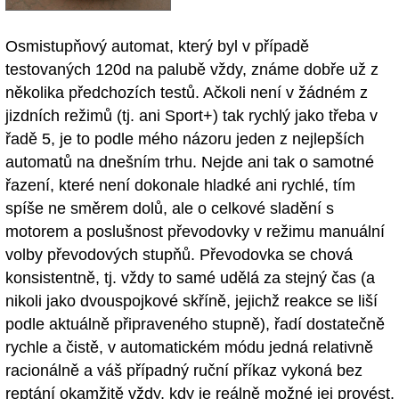
Osmistupňový automat, který byl v případě
testovaných 120d na palubě vždy, známe dobře už z
několika předchozích testů. Ačkoli není v žádném z
jizdních režimů (tj. ani Sport+) tak rychlý jako třeba v
řadě 5, je to podle mého názoru jeden z nejlepších
automatů na dnešním trhu. Nejde ani tak o samotné
řazení, které není dokonale hladké ani rychlé, tím
spíše ne směrem dolů, ale o celkové sladění s
motorem a poslušnost převodovky v režimu manuální
volby převodových stupňů. Převodovka se chová
konsistentně, tj. vždy to samé udělá za stejný čas (a
nikoli jako dvouspojkové skříně, jejichž reakce se liší
podle aktuálně připraveného stupně), řadí dostatečně
rychle a čistě, v automatickém módu jedná relativně
racionálně a váš případný ruční příkaz vykoná bez
reptání okamžitě vždy, kdy je reálně možné jej provést.