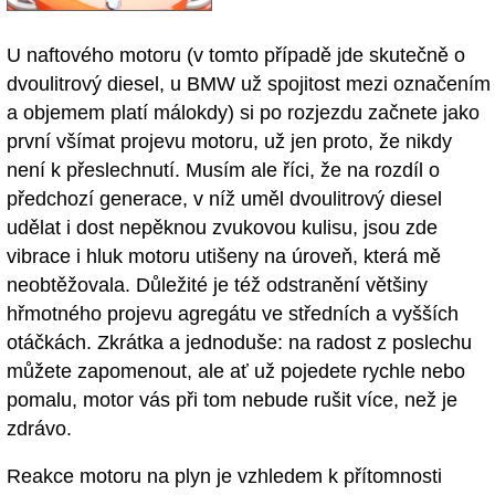
U naftového motoru (v tomto případě jde skutečně o
dvoulitrový diesel, u BMW už spojitost mezi označením
a objemem platí málokdy) si po rozjezdu začnete jako
první všímat projevu motoru, už jen proto, že nikdy
není k přeslechnutí. Musím ale říci, že na rozdíl o
předchozí generace, v níž uměl dvoulitrový diesel
udělat i dost nepěknou zvukovou kulisu, jsou zde
vibrace i hluk motoru utišeny na úroveň, která mě
neobtěžovala. Důležité je též odstranění většiny
hřmotného projevu agregátu ve středních a vyšších
otáčkách. Zkrátka a jednoduše: na radost z poslechu
můžete zapomenout, ale ať už pojedete rychle nebo
pomalu, motor vás při tom nebude rušit více, než je
zdrávo.
Reakce motoru na plyn je vzhledem k přítomnosti