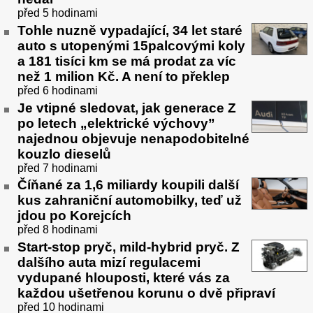
před 5 hodinami
Tohle nuzně vypadající, 34 let staré
auto s utopenými 15palcovými koly
a 181 tisíci km se má prodat za víc
než 1 milion Kč. A není to překlep
před 6 hodinami
Je vtipné sledovat, jak generace Z
po letech „elektrické výchovy”
najednou objevuje nenapodobitelné
kouzlo dieselů
před 7 hodinami
Číňané za 1,6 miliardy koupili další
kus zahraniční automobilky, teď už
jdou po Korejcích
před 8 hodinami
Start-stop pryč, mild-hybrid pryč. Z
dalšího auta mizí regulacemi
vydupané hlouposti, které vás za
každou ušetřenou korunu o dvě připraví
před 10 hodinami