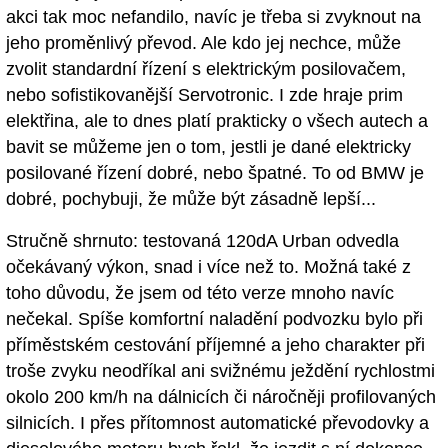
akci tak moc nefandilo, navíc je třeba si zvyknout na
jeho proměnlivý převod. Ale kdo jej nechce, může
zvolit standardní řízení s elektrickým posilovačem,
nebo sofistikovanější Servotronic. I zde hraje prim
elektřina, ale to dnes platí prakticky o všech autech a
bavit se můžeme jen o tom, jestli je dané elektricky
posilované řízení dobré, nebo špatné. To od BMW je
dobré, pochybuji, že může být zásadně lepší...
Stručně shrnuto: testovaná 120dA Urban odvedla
očekávaný výkon, snad i více než to. Možná také z
toho důvodu, že jsem od této verze mnoho navíc
nečekal. Spíše komfortní naladění podvozku bylo při
příměstském cestování příjemné a jeho charakter při
troše zvyku neodříkal ani svižnému ježdění rychlostmi
okolo 200 km/h na dálnicích či náročněji profilovaných
silnicích. I přes přítomnost automatické převodovky a