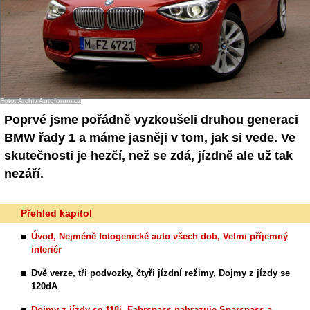
Foto: Archiv Autoforum.cz
Poprvé jsme pořádně vyzkoušeli druhou generaci
BMW řady 1 a máme jasněji v tom, jak si vede. Ve
skutečnosti je hezčí, než se zdá, jízdně ale už tak
nezáří.
Přehled kapitol
Úvod, Nejméně fotogenické auto všech dob, Velmi příjemný
interiér
Dvě verze, tři podvozky, čtyři jízdní režimy, Dojmy z jízdy se
120dA
Dojmy z jízdy se 118i, Fahrspass nahrazuje Sparspass a