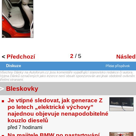
2
/ 5
<
Předchozí
Následu
Diskuze
Přidat příspěvek
Všechny články na Autoforum.cz jsou komentáře vyjadřující stanovisko redakce či autora.
Vyjma článků označených jako inzerce není obsah sponzorován ani jinak obdobně ovlivněn
třetími stranami.
Bleskovky
Je vtipné sledovat, jak generace Z
po letech „elektrické výchovy”
najednou objevuje nenapodobitelné
kouzlo dieselů
před 7 hodinami
Na majitele BMW po nastartování