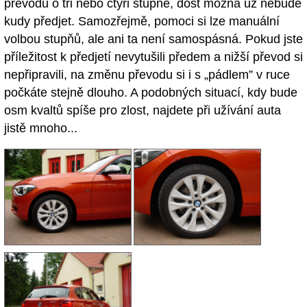
převodů o tři nebo čtyři stupně, dost možná už nebude
kudy předjet. Samozřejmě, pomoci si lze manuální
volbou stupňů, ale ani ta není samospásná. Pokud jste
příležitost k předjetí nevytušili předem a nižší převod si
nepřipravili, na změnu převodu si i s „pádlem” v ruce
počkáte stejně dlouho. A podobných situací, kdy bude
osm kvaltů spíše pro zlost, najdete při užívání auta
jistě mnoho...