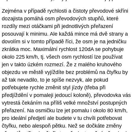
Zejména v případě rychlosti a čistoty převodové skříni
dozajista pomáhá osm převodových stupňů, které
rozdíly mezi otáčkami při jednotlivých přeřazení
posouvají k minimu. Ale každá mince má dvě strany a
dovolím si v tomto případě říci, že osm je na jedničku
zkrátka moc. Maximální rychlost 120dA se pohybuje
okolo 225 km/h, tj. všech osm rychlostí lze používat
jen v takto úzkém rozmezí. Že z malého kruhového
objezdu ve městě vyjíždíte bez problémů na čtyřku by
až tak nevadilo, to je spíše nezvyk, ale pokud
potřebujete rychle změnit styl jízdy (třeba při
předjíždění v pomaleji jedoucí koloně), převodovka vás
vytrestá čekáním na příliš velké množství postupných
přeřazení. Na osmičku lze jet pomalu i okolo 80 km/h,
pro ideální předjetí ale budete v tu chvíli potřebovat
čtyřku, nebo alespoň pětku. Než se dočkáte změny