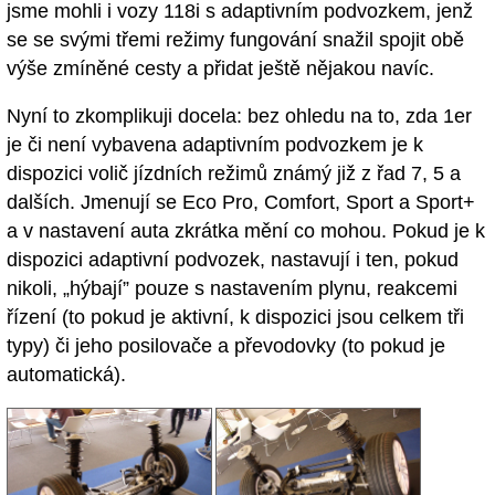
jsme mohli i vozy 118i s adaptivním podvozkem, jenž
se se svými třemi režimy fungování snažil spojit obě
výše zmíněné cesty a přidat ještě nějakou navíc.
Nyní to zkomplikuji docela: bez ohledu na to, zda 1er
je či není vybavena adaptivním podvozkem je k
dispozici volič jízdních režimů známý již z řad 7, 5 a
dalších. Jmenují se Eco Pro, Comfort, Sport a Sport+
a v nastavení auta zkrátka mění co mohou. Pokud je k
dispozici adaptivní podvozek, nastavují i ten, pokud
nikoli, „hýbají” pouze s nastavením plynu, reakcemi
řízení (to pokud je aktivní, k dispozici jsou celkem tři
typy) či jeho posilovače a převodovky (to pokud je
automatická).