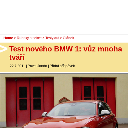
- Ostatní
Diskuzní fórum
Sledujte nás!
Home
>
Rubriky a sekce
>
Testy aut
> Článek
Test nového BMW 1: vůz mnoha
tváří
22.7.2011
|
Pavel Janda
|
Přidat příspěvek