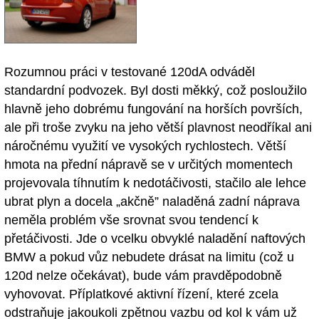
Rozumnou práci v testované 120dA odváděl
standardní podvozek. Byl dosti měkký, což posloužilo
hlavně jeho dobrému fungování na horších površích,
ale při troše zvyku na jeho větší plavnost neodříkal ani
náročnému využití ve vysokých rychlostech. Větší
hmota na přední nápravě se v určitých momentech
projevovala tíhnutím k nedotáčivosti, stačilo ale lehce
ubrat plyn a docela „akčně” naladěná zadní náprava
neměla problém vše srovnat svou tendencí k
přetáčivosti. Jde o vcelku obvyklé naladění naftových
BMW a pokud vůz nebudete drásat na limitu (což u
120d nelze očekávat), bude vám pravděpodobně
vyhovovat. Příplatkové aktivní řízení, které zcela
odstraňuje jakoukoli zpětnou vazbu od kol k vám už