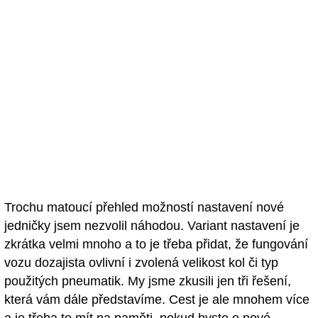
Trochu matoucí přehled možností nastavení nové
jedničky jsem nezvolil náhodou. Variant nastavení je
zkrátka velmi mnoho a to je třeba přidat, že fungování
vozu dozajista ovlivní i zvolená velikost kol či typ
použitých pneumatik. My jsme zkusili jen tři řešení,
která vám dále představíme. Cest je ale mnohem více
a je třeba to mít na paměti, pokud byste o nové