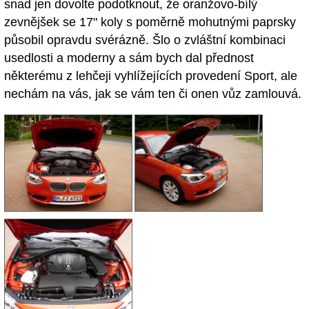
snad jen dovolte podotknout, že oranžovo-bílý
zevnějšek se 17" koly s poměrně mohutnými paprsky
působil opravdu svérázně. Šlo o zvláštní kombinaci
usedlosti a moderny a sám bych dal přednost
některému z lehčeji vyhlížejících provedení Sport, ale
nechám na vás, jak se vám ten či onen vůz zamlouvá.