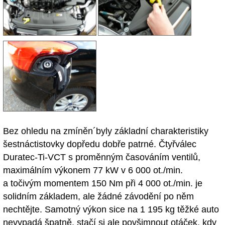
Bez ohledu na zmíněn´byly základní charakteristiky
šestnáctistovky dopředu dobře patrné. Čtyřválec
Duratec-Ti-VCT s proměnným časováním ventilů,
maximálním výkonem 77 kW v 6 000 ot./min.
a točivým momentem 150 Nm při 4 000 ot./min. je
solidním základem, ale žádné závodění po něm
nechtějte. Samotný výkon sice na 1 195 kg těžké auto
nevypadá špatně, stačí si ale povšimnout otáček, kdy