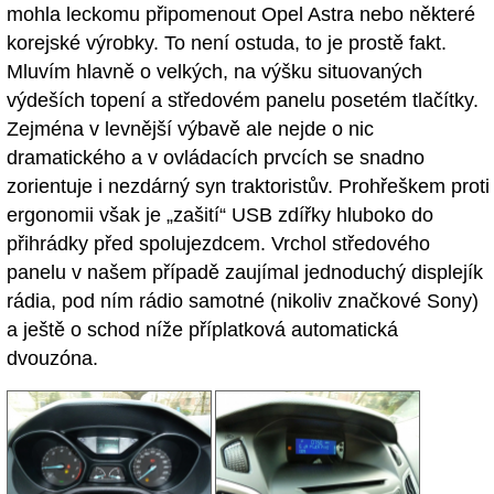
mohla leckomu připomenout Opel Astra nebo některé
korejské výrobky. To není ostuda, to je prostě fakt.
Mluvím hlavně o velkých, na výšku situovaných
výdeších topení a středovém panelu posetém tlačítky.
Zejména v levnější výbavě ale nejde o nic
dramatického a v ovládacích prvcích se snadno
zorientuje i nezdárný syn traktoristův. Prohřeškem proti
ergonomii však je „zašití“ USB zdířky hluboko do
přihrádky před spolujezdcem. Vrchol středového
panelu v našem případě zaujímal jednoduchý displejík
rádia, pod ním rádio samotné (nikoliv značkové Sony)
a ještě o schod níže příplatková automatická
dvouzóna.