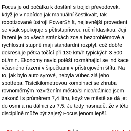
Focus je od počátku k dostání s trojicí převodovek,
když je v nabídce jak manuální šestikvalt, tak
robotizované ústrojí PowerShift, nejlevnější provedení
se však spokojuje s pětistupňovou ruční klasikou. Její
řazení je po všech stránkách zcela bezproblémové a
rychlostní stupně mají standardní rozptyl, což dobře
dokresluje pětka točící při 130 km/h typických 3 500
ot./min. Ekonomy navíc potěší rozmáhající se indikace
včasného řazení v šipečkami v přístrojovém štítu. Na
to, jak bylo auto syrové, nebyla vůbec zlá jeho
spotřeba. Tisícikilometrovou kombinaci se zhruba
rovnoměrným rozvržením město/silnice/dálnice jsem
zakončil s průměrem 7,4 litru, když ve městě se dá jet
do osmi a na dálnici za 7,5. Je tedy nasnadě, že v této
disciplíně může být zajetý Focus jenom lepší.