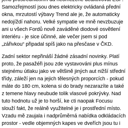
Samozřejmostí jsou dnes elektricky ovládaná přední
okna, mrzutostí výbavy Trend ale je, že automaticky
nedojíždí nahoru. Velké sympatie ve mně nevzbuzuje
ani u všech Fordů nově zaváděné diodové osvětlení
interiéru - je sice účinné, ale večer jsem si pod
„zářivkou“ připadal spíš jako na přesčase v ČKD.
Zadní sektor nepřináší žádné zásadní novinky. Platí
proto, že pasažéři jsou zde vystavováni plus mínus
stejnému útlaku jako ve většině jiných aut nižší střední
třídy, záleží jen na jejich tělesných proporcích - pokud
máte do 180 cm, kolena si do brady nezarazíte a také
z temene hlavy neubude tolik vlasové pokrývky. Nad
tuto hodnotu už je to horší, ke cti naopak Focusu
slouží fakt, že reálně využitelné je i prostřední místo.
Vzadu mě zaujala i nadprůměrná nabídka odkládacích
prostor - vedle objemných kapes ve dveřích jsou tu i