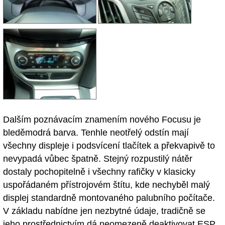
Dalším poznávacím znamením nového Focusu je
bleděmodrá barva. Tenhle neotřelý odstín mají
všechny displeje i podsvícení tlačítek a překvapivě to
nevypadá vůbec špatně. Stejný rozpustilý nátěr
dostaly pochopitelně i všechny rafičky v klasicky
uspořádaném přístrojovém štítu, kde nechyběl malý
displej standardně montovaného palubního počítače.
V základu nabídne jen nezbytné údaje, tradičně se
jeho prostřednictvím dá neomezeně deaktivovat ESP.