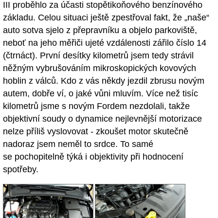
III proběhlo za účasti stopětikoňového benzínového
základu. Celou situaci ještě zpestřoval fakt, že „naše“
auto sotva sjelo z přepravníku a objelo parkoviště,
neboť na jeho měřiči ujeté vzdálenosti zářilo číslo 14
(čtrnáct). První desítky kilometrů jsem tedy strávil
něžným vybrušováním mikroskopických kovových
hoblin z válců. Kdo z vás někdy jezdil zbrusu novým
autem, dobře ví, o jaké vůni mluvím. Více než tisíc
kilometrů jsme s novým Fordem nezdolali, takže
objektivní soudy o dynamice nejlevnější motorizace
nelze příliš vyslovovat - zkoušet motor skutečně
nadoraz jsem neměl to srdce. To samé
se pochopitelně týká i objektivity při hodnocení
spotřeby.