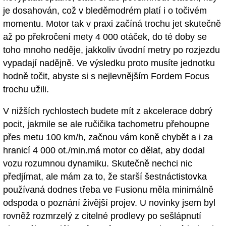
je dosahován, což v bleděmodrém platí i o točivém
momentu. Motor tak v praxi začíná trochu jet skutečně
až po překročení mety 4 000 otáček, do té doby se
toho mnoho neděje, jakkoliv úvodní metry po rozjezdu
vypadají nadějně. Ve výsledku proto musíte jednotku
hodně točit, abyste si s nejlevnějším Fordem Focus
trochu užili.
V nižších rychlostech budete mít z akcelerace dobrý
pocit, jakmile se ale ručičika tachometru přehoupne
přes metu 100 km/h, začnou vám koně chybět a i za
hranicí 4 000 ot./min.má motor co dělat, aby dodal
vozu rozumnou dynamiku. Skutečně nechci nic
předjímat, ale mám za to, že starší šestnáctistovka
používaná dodnes třeba ve Fusionu měla minimálně
odspoda o poznání živější projev. U novinky jsem byl
rovněž rozmrzelý z citelné prodlevy po sešlápnutí