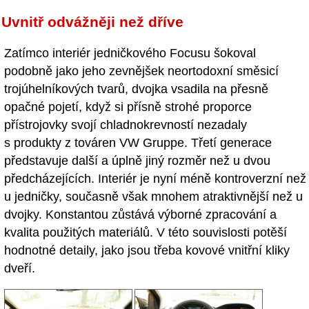
Uvnitř odvážněji než dříve
Zatímco interiér jedničkového Focusu šokoval
podobně jako jeho zevnějšek neortodoxní směsicí
trojúhelníkových tvarů, dvojka vsadila na přesně
opačné pojetí, když si přísně strohé proporce
přístrojovky svojí chladnokrevností nezadaly
s produkty z továren VW Gruppe. Třetí generace
představuje další a úplně jiný rozměr než u dvou
předcházejících. Interiér je nyní méně kontroverzní než
u jedničky, současně však mnohem atraktivnější než u
dvojky. Konstantou zůstává výborné zpracování a
kvalita použitých materiálů. V této souvislosti potěší
hodnotné detaily, jako jsou třeba kovové vnitřní kliky
dveří.