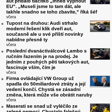
aut přidalo tlačítko „ihned vypnout
EU”. „Museli jsme to tam dát, ale
takhle snadno se toho zbavíte,” říká šéf
včera
Tupost na druhou: Audi strhalo
moderní řešení klik dveří aut,
současně ale u své příští novinky
nabídne přesně ty
včera
Poslední dvanáctiválcové Lambo s
ručním řazením je na prodej. Je
jedním z pouhých pěti takových aut,
fascinuje vším, čím je
včera
Firma ovládající VW Group už
spadla do 50miliardové ztráty a její
vedení končí. Chystá se zásadní
změna, která může vše obrátit naruby
včera
Maserati se snad už vyléčilo ze
zelené nemoci. Chystalo falešný