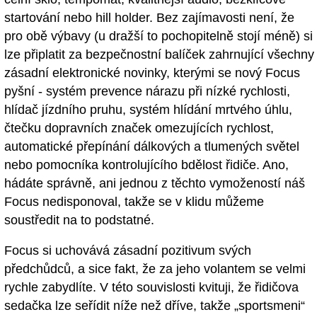
startování nebo hill holder. Bez zajímavosti není, že
pro obě výbavy (u dražší to pochopitelně stojí méně) si
lze připlatit za bezpečnostní balíček zahrnující všechny
zásadní elektronické novinky, kterými se nový Focus
pyšní - systém prevence nárazu při nízké rychlosti,
hlídač jízdního pruhu, systém hlídání mrtvého úhlu,
čtečku dopravních značek omezujících rychlost,
automatické přepínání dálkových a tlumených světel
nebo pomocníka kontrolujícího bdělost řidiče. Ano,
hádáte správně, ani jednou z těchto vymožeností náš
Focus nedisponoval, takže se v klidu můžeme
soustředit na to podstatné.
Focus si uchovává zásadní pozitivum svých
předchůdců, a sice fakt, že za jeho volantem se velmi
rychle zabydlíte. V této souvislosti kvituji, že řidičova
sedačka lze seřídit níže než dříve, takže „sportsmeni“