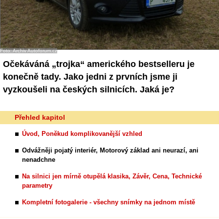
Foto: Archiv Autoforum.cz
Očekáváná „trojka“ amerického bestselleru je
konečně tady. Jako jedni z prvních jsme ji
vyzkoušeli na českých silnicích. Jaká je?
Přehled kapitol
Úvod, Poněkud komplikovanější vzhled
Odvážněji pojatý interiér, Motorový základ ani neurazí, ani
nenadchne
Na silnici jen mírně otupělá klasika, Závěr, Cena, Technické
parametry
Kompletní fotogalerie - všechny snímky na jednom místě