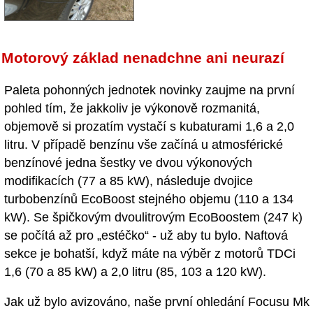
Motorový základ nenadchne ani neurazí
Paleta pohonných jednotek novinky zaujme na první
pohled tím, že jakkoliv je výkonově rozmanitá,
objemově si prozatím vystačí s kubaturami 1,6 a 2,0
litru. V případě benzínu vše začíná u atmosférické
benzínové jedna šestky ve dvou výkonových
modifikacích (77 a 85 kW), následuje dvojice
turbobenzínů EcoBoost stejného objemu (110 a 134
kW). Se špičkovým dvoulitrovým EcoBoostem (247 k)
se počítá až pro „estéčko“ - už aby tu bylo. Naftová
sekce je bohatší, když máte na výběr z motorů TDCi
1,6 (70 a 85 kW) a 2,0 litru (85, 103 a 120 kW).
Jak už bylo avizováno, naše první ohledání Focusu Mk