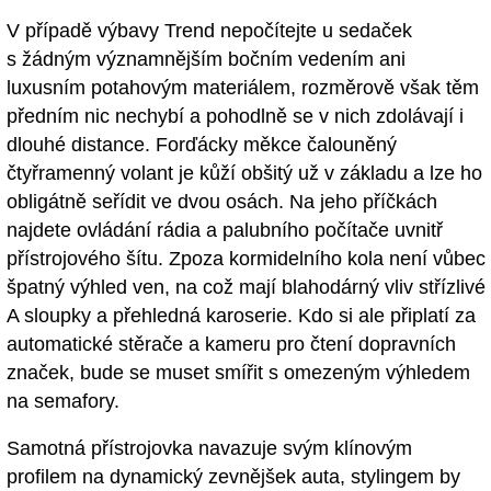
V případě výbavy Trend nepočítejte u sedaček
s žádným významnějším bočním vedením ani
luxusním potahovým materiálem, rozměrově však těm
předním nic nechybí a pohodlně se v nich zdolávají i
dlouhé distance. Forďácky měkce čalouněný
čtyřramenný volant je kůží obšitý už v základu a lze ho
obligátně seřídit ve dvou osách. Na jeho příčkách
najdete ovládání rádia a palubního počítače uvnitř
přístrojového šítu. Zpoza kormidelního kola není vůbec
špatný výhled ven, na což mají blahodárný vliv střízlivé
A sloupky a přehledná karoserie. Kdo si ale připlatí za
automatické stěrače a kameru pro čtení dopravních
značek, bude se muset smířit s omezeným výhledem
na semafory.
Samotná přístrojovka navazuje svým klínovým
profilem na dynamický zevnějšek auta, stylingem by