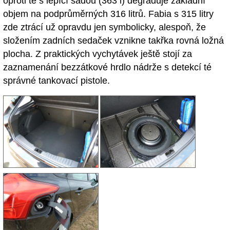
oproti té s lepící sadou (363 l) degraduje základní
objem na podprůměrných 316 litrů. Fabia s 315 litry
zde ztrácí už opravdu jen symbolicky, alespoň, že
složením zadních sedaček vznikne takřka rovná ložná
plocha. Z praktických vychytávek ještě stojí za
zaznamenání bezzátkové hrdlo nádrže s detekcí té
správné tankovací pistole.