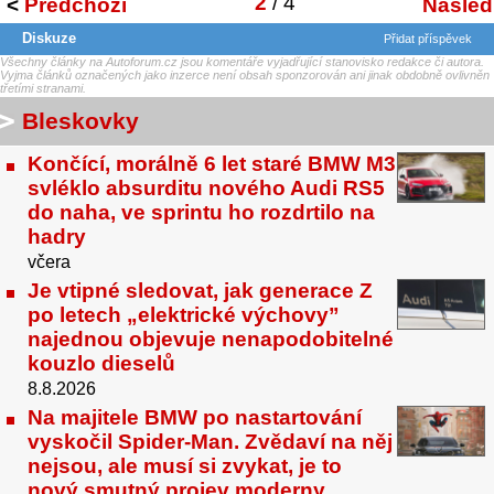
2
/ 4
<
Předchozí
Následu
Diskuze
Přidat příspěvek
Všechny články na Autoforum.cz jsou komentáře vyjadřující stanovisko redakce či autora.
Vyjma článků označených jako inzerce není obsah sponzorován ani jinak obdobně ovlivněn
třetími stranami.
Bleskovky
Končící, morálně 6 let staré BMW M3
svléklo absurditu nového Audi RS5
do naha, ve sprintu ho rozdrtilo na
hadry
včera
Je vtipné sledovat, jak generace Z
po letech „elektrické výchovy”
najednou objevuje nenapodobitelné
kouzlo dieselů
8.8.2026
Na majitele BMW po nastartování
vyskočil Spider-Man. Zvědaví na něj
nejsou, ale musí si zvykat, je to
nový smutný projev moderny