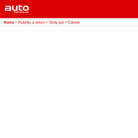
Menu
Home
Rubriky
Home
>
Rubriky a sekce
>
Testy aut
> Článek
- Testy aut
- Jízdní dojmy a další testy
- Bleskovky
- Představení
- Fascinace a historie
- Život řidiče
- Tuning
- Technika
- Zajímavosti