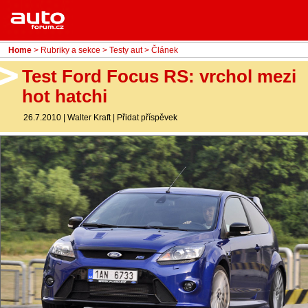
Menu
Home
Rubriky
Home
>
Rubriky a sekce
>
Testy aut
> Článek
- Testy aut
Test Ford Focus RS: vrchol mezi
hot hatchi
- Jízdní dojmy a další testy
26.7.2010
|
Walter Kraft
|
Přidat příspěvek
- Bleskovky
- Představení
- Fascinace a historie
- Život řidiče
- Tuning
- Technika
- Zajímavosti