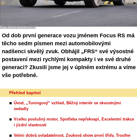
- Ostatní
Diskuzní fórum
Foto: Archiv Autoforum.cz
Sledujte nás!
Od dob první generace vozu jménem Focus RS má
těcho sedm písmen mezi automobilovými
nadšenci skvělý zvuk. Obhájil „FRS“ své výsostné
postavení mezi rychlými kompakty i ve své druhé
generaci? Zkusili jsme jej v úplném extrému a víme
vše potřebné.
Přehled kapitol
Úvod, „Tuningový“ vzhled, Běžný interiér se skvostnými
sedadly
Vcelku poslušný motor, Spotřeba nepřekvapí, Excelentní trakce
i jízdní vlastnosti
Velmi dobrá ovladatelnost, Zvuková show první třídy, Troufne