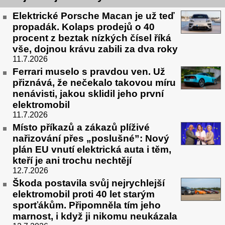
Elektrické Porsche Macan je už teď
propadák. Kolaps prodejů o 40
procent z beztak nízkých čísel říká
vše, dojnou krávu zabili za dva roky
11.7.2026
Ferrari muselo s pravdou ven. Už
přiznává, že nečekalo takovou míru
nenávisti, jakou sklidil jeho první
elektromobil
11.7.2026
Místo příkazů a zákazů plíživé
nařizování přes „poslušné”: Nový
plán EU vnutí elektrická auta i těm,
kteří je ani trochu nechtějí
12.7.2026
Škoda postavila svůj nejrychlejší
elektromobil proti 40 let starým
sporťákům. Připomněla tím jeho
marnost, i když ji nikomu neukázala