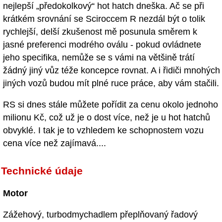
nejlepší „předokolkový“ hot hatch dneška. Ač se při
krátkém srovnání se Sciroccem R nezdál být o tolik
rychlejší, delší zkušenost mě posunula směrem k
jasné preferenci modrého oválu - pokud ovládnete
jeho specifika, nemůže se s vámi na většině trátí
žádný jiný vůz téže koncepce rovnat. A i řidiči mnohých
jiných vozů budou mít plné ruce práce, aby vám stačili.
RS si dnes stále můžete pořídit za cenu okolo jednoho
milionu Kč, což už je o dost více, než je u hot hatchů
obvyklé. I tak je to vzhledem ke schopnostem vozu
cena více než zajímavá....
Technické údaje
Motor
Zážehový, turbodmychadlem přeplňovaný řadový