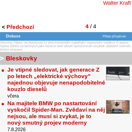
Walter Kraft
4
/ 4
<
Předchozí
Diskuze
Přidat příspěvek
Všechny články na Autoforum.cz jsou komentáře vyjadřující stanovisko redakce či autora.
Vyjma článků označených jako inzerce není obsah sponzorován ani jinak obdobně ovlivněn
třetími stranami.
Bleskovky
Je vtipné sledovat, jak generace Z
po letech „elektrické výchovy”
najednou objevuje nenapodobitelné
kouzlo dieselů
včera
Na majitele BMW po nastartování
vyskočil Spider-Man. Zvědaví na něj
nejsou, ale musí si zvykat, je to
nový smutný projev moderny
7.8.2026