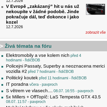
12.7.2026
V Evropě „zakázaný” hit u nás už
nekoupíte v žádné podobě. Jinde
pokračuje dál, teď dokonce i jako
kozel
12.7.2026
zobrazit vše
Živá témata na fóru
Elektromobily a vse kolem nich
před 4
hodinami
- řidičBOB
Policejni Passaty, Superby a neoznacena merici
vozidla #2
před 7 hodinami
- řidičBOB
Politický koutek
před 11 hodinami
- řidičBOB
IT poradna
včera
- pavproch
S větrem ve vlasech....
08.07. 16:55
- pavproch
5x Millers + OffTopíč: LaS Tempesta GTX 43.5
08.07. 11:57
- pavproch