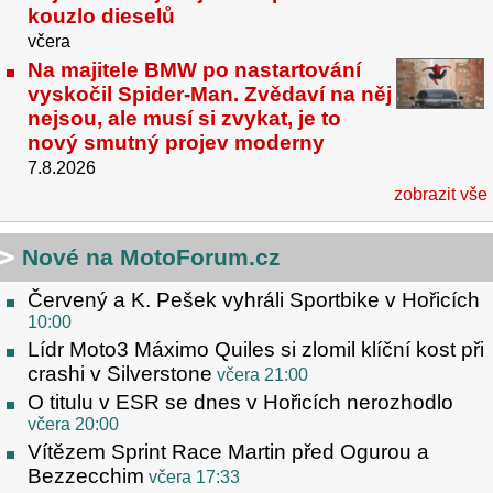
kouzlo dieselů
včera
Na majitele BMW po nastartování
vyskočil Spider-Man. Zvědaví na něj
nejsou, ale musí si zvykat, je to
nový smutný projev moderny
7.8.2026
zobrazit vše
Nové na MotoForum.cz
Červený a K. Pešek vyhráli Sportbike v Hořicích
10:00
Lídr Moto3 Máximo Quiles si zlomil klíční kost při
crashi v Silverstone
včera 21:00
O titulu v ESR se dnes v Hořicích nerozhodlo
včera 20:00
Vítězem Sprint Race Martin před Ogurou a
Bezzecchim
včera 17:33