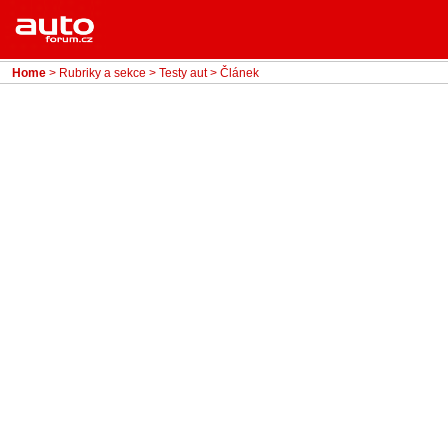
Menu
Home
Rubriky
Home
>
Rubriky a sekce
>
Testy aut
> Článek
- Testy aut
- Jízdní dojmy a další testy
- Bleskovky
- Představení
- Fascinace a historie
- Život řidiče
- Tuning
- Technika
- Zajímavosti