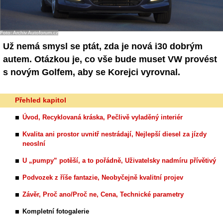
Foto: Archiv Autoforum.cz
Už nemá smysl se ptát, zda je nová i30 dobrým
autem. Otázkou je, co vše bude muset VW provést
s novým Golfem, aby se Korejci vyrovnal.
Přehled kapitol
Úvod, Recyklovaná kráska, Pečlivě vyladěný interiér
Kvalita ani prostor uvnitř nestrádají, Nejlepší diesel za jízdy
neoslní
U „pumpy” potěší, a to pořádně, Uživatelsky nadmíru přívětivý
Podvozek z říše fantazie, Neobyčejně kvalitní projev
Závěr, Proč ano/Proč ne, Cena, Technické parametry
Kompletní fotogalerie