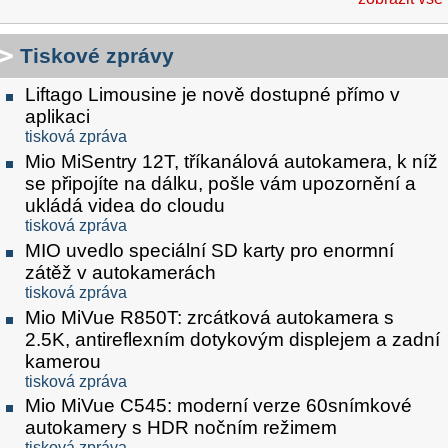
Tiskové zprávy
Liftago Limousine je nově dostupné přímo v
aplikaci
tisková zpráva
Mio MiSentry 12T, tříkanálová autokamera, k níž
se připojíte na dálku, pošle vám upozornění a
ukládá videa do cloudu
tisková zpráva
MIO uvedlo speciální SD karty pro enormní
zátěž v autokamerách
tisková zpráva
Mio MiVue R850T: zrcátková autokamera s
2.5K, antireflexním dotykovým displejem a zadní
kamerou
tisková zpráva
Mio MiVue C545: moderní verze 60snímkové
autokamery s HDR nočním režimem
tisková zpráva