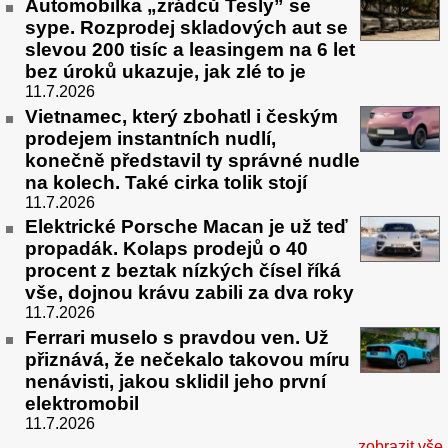
Automobilka „zrádců Tesly” se
sype. Rozprodej skladových aut se
slevou 200 tisíc a leasingem na 6 let
bez úroků ukazuje, jak zlé to je
11.7.2026
Vietnamec, který zbohatl i českým
prodejem instantních nudlí,
konečně představil ty správné nudle
na kolech. Také cirka tolik stojí
11.7.2026
Elektrické Porsche Macan je už teď
propadák. Kolaps prodejů o 40
procent z beztak nízkých čísel říká
vše, dojnou krávu zabili za dva roky
11.7.2026
Ferrari muselo s pravdou ven. Už
přiznává, že nečekalo takovou míru
nenávisti, jakou sklidil jeho první
elektromobil
11.7.2026
zobrazit vše