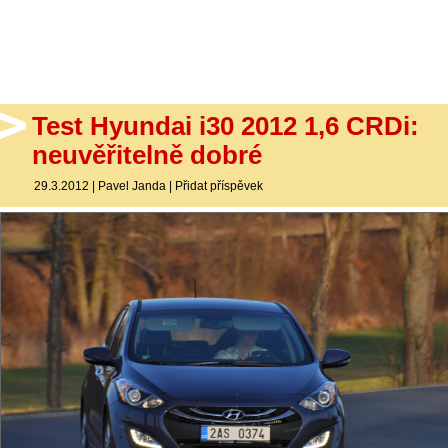
- Ostatní
Diskuzní fórum
Sledujte nás!
Test Hyundai i30 2012 1,6 CRDi:
neuvěřitelně dobré
29.3.2012
|
Pavel Janda
|
Přidat příspěvek