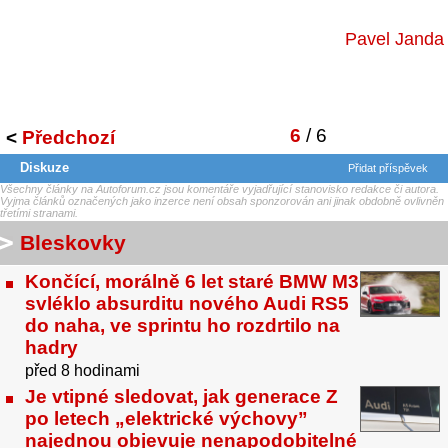
Pavel Janda
6
/ 6
<
Předchozí
Diskuze
Přidat příspěvek
Všechny články na Autoforum.cz jsou komentáře vyjadřující stanovisko redakce či autora.
Vyjma článků označených jako inzerce není obsah sponzorován ani jinak obdobně ovlivněn
třetími stranami.
Bleskovky
Končící, morálně 6 let staré BMW M3
svléklo absurditu nového Audi RS5
do naha, ve sprintu ho rozdrtilo na
hadry
před 8 hodinami
Je vtipné sledovat, jak generace Z
po letech „elektrické výchovy”
najednou objevuje nenapodobitelné