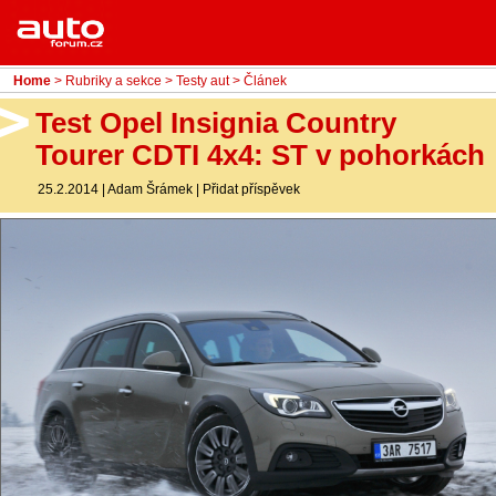
Menu
Home
Rubriky
Home
>
Rubriky a sekce
>
Testy aut
> Článek
- Testy aut
Test Opel Insignia Country
Tourer CDTI 4x4: ST v pohorkách
- Jízdní dojmy a další testy
25.2.2014
|
Adam Šrámek
|
Přidat příspěvek
- Bleskovky
- Představení
- Fascinace a historie
- Život řidiče
- Tuning
- Technika
- Zajímavosti