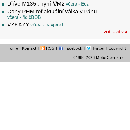
Dříve M135i, nyní ///M2
včera
- Eda
Ceny PHM ref aktuální válka v Iránu
včera
- řidičBOB
VZKAZY
včera
- pavproch
zobrazit vše
Home
|
Kontakt
|
RSS
|
Facebook
|
Twitter
| Copyright
©1996-2026 MotorCom s.r.o.