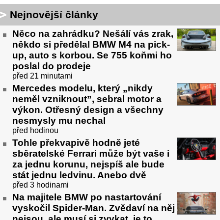
Nejnovější články
Něco na zahrádku? Nešálí vás zrak,
někdo si předělal BMW M4 na pick-
up, auto s korbou. Se 755 koňmi ho
poslal do prodeje
před 21 minutami
Mercedes modelu, který „nikdy
neměl vzniknout”, sebral motor a
výkon. Otřesný design a všechny
nesmysly mu nechal
před hodinou
Tohle překvapivě hodně jeté
sběratelské Ferrari může být vaše i
za jednu korunu, nejspíš ale bude
stát jednu ledvinu. Anebo dvě
před 3 hodinami
Na majitele BMW po nastartování
vyskočil Spider-Man. Zvědaví na něj
nejsou, ale musí si zvykat, je to