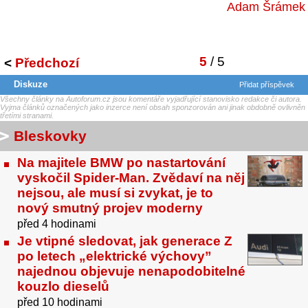
Adam Šrámek
5
/ 5
<
Předchozí
Diskuze
Přidat příspěvek
Všechny články na Autoforum.cz jsou komentáře vyjadřující stanovisko redakce či autora.
Vyjma článků označených jako inzerce není obsah sponzorován ani jinak obdobně ovlivněn
třetími stranami.
Bleskovky
Na majitele BMW po nastartování
vyskočil Spider-Man. Zvědaví na něj
nejsou, ale musí si zvykat, je to
nový smutný projev moderny
před 4 hodinami
Je vtipné sledovat, jak generace Z
po letech „elektrické výchovy”
najednou objevuje nenapodobitelné
kouzlo dieselů
před 10 hodinami