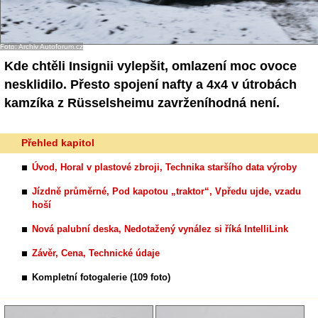
- Ostatní
Foto: Archiv Autoforum.cz
Diskuzní fórum
Kde chtěli Insignii vylepšit, omlazení moc ovoce
Sledujte nás!
nesklidilo. Přesto spojení nafty a 4x4 v útrobách
kamzíka z Rüsselsheimu zavrženíhodná není.
Přehled kapitol
Úvod, Horal v plastové zbroji, Technika staršího data výroby
Jízdně průměrné, Pod kapotou „traktor“, Vpředu ujde, vzadu
hoší
Nová palubní deska, Nedotažený vynález si říká IntelliLink
Závěr, Cena, Technické údaje
Kompletní fotogalerie (109 foto)