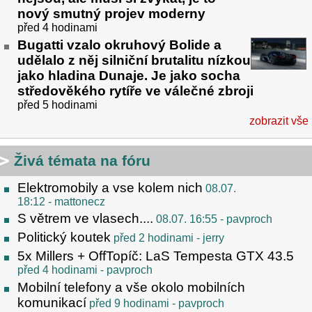
nový smutný projev moderny
před 4 hodinami
Bugatti vzalo okruhový Bolide a
udělalo z něj silniční brutalitu nízkou
jako hladina Dunaje. Je jako socha
středověkého rytíře ve válečné zbroji
před 5 hodinami
zobrazit vše
Živá témata na fóru
Elektromobily a vse kolem nich
08.07.
18:12
- mattonecz
S větrem ve vlasech....
08.07. 16:55
- pavproch
Politický koutek
před 2 hodinami
- jerry
5x Millers + OffTopíč: LaS Tempesta GTX 43.5
před 4 hodinami
- pavproch
Mobilní telefony a vše okolo mobilních
komunikací
před 9 hodinami
- pavproch