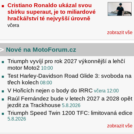
Cristiano Ronaldo ukázal svou
sbírku superaut, je to miliardové
hračkářství té nejvyšší úrovně
včera
zobrazit vše
Nové na MotoForum.cz
Triumph vyvíjí pro rok 2027 výkonnější a lehčí
motor Moto2
10:00
Test Harley-Davidson Road Glide 3: svoboda na
třech kolech
08:00
V Hořicích nejen o body do IRRC
včera 12:00
Raúl Fernández bude v letech 2027 a 2028 opět
jezdit za Trackhouse
5.8.2026
Triumph Speed Twin 1200 TFC: limitovaná edice
5.8.2026
zobrazit vše