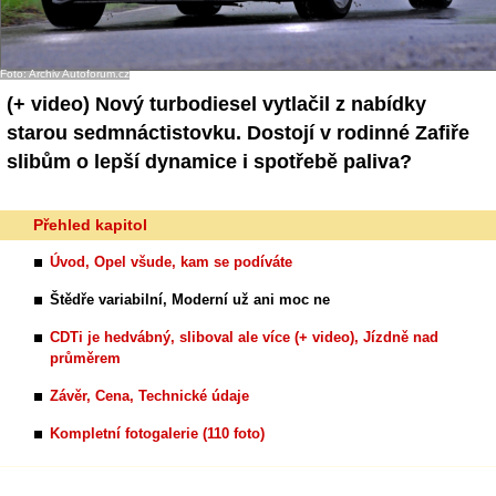
- Ostatní
Diskuzní fórum
Foto: Archiv Autoforum.cz
(+ video)
Nový turbodiesel vytlačil z nabídky
Sledujte nás!
starou sedmnáctistovku. Dostojí v rodinné Zafiře
slibům o lepší dynamice i spotřebě paliva?
Přehled kapitol
Úvod, Opel všude, kam se podíváte
Štědře variabilní, Moderní už ani moc ne
CDTi je hedvábný, sliboval ale více (+ video), Jízdně nad
průměrem
Závěr, Cena, Technické údaje
Kompletní fotogalerie (110 foto)