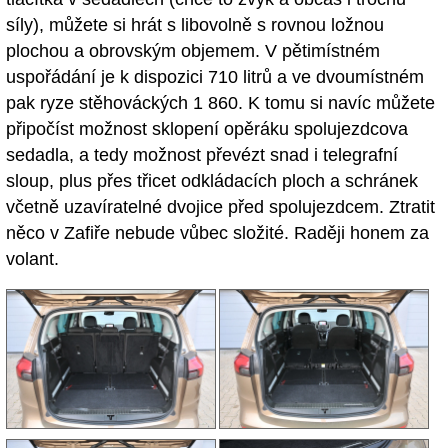
síly), můžete si hrát s libovolně s rovnou ložnou
plochou a obrovským objemem. V pětimístném
uspořádání je k dispozici 710 litrů a ve dvoumístném
pak ryze stěhováckých 1 860. K tomu si navíc můžete
připočíst možnost sklopení opěráku spolujezdcova
sedadla, a tedy možnost převézt snad i telegrafní
sloup, plus přes třicet odkládacích ploch a schránek
včetně uzavíratelné dvojice před spolujezdcem. Ztratit
něco v Zafiře nebude vůbec složité. Raději honem za
volant.