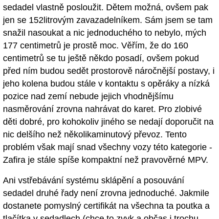
sedadel vlastně posloužit. Dětem možná, ovšem pak
jen se 152litrovým zavazadelníkem. Sám jsem se tam
snažil nasoukat a nic jednoduchého to nebylo, mých
177 centimetrů je prostě moc. Věřím, že do 160
centimetrů se tu ještě někdo posadí, ovšem pokud
před ním budou sedět prostorově náročnější postavy, i
jeho kolena budou stále v kontaktu s opěráky a nízká
pozice nad zemí nebude jejich vhodnějšímu
nasměrování zrovna nahrávat do karet. Pro zlobivé
děti dobré, pro kohokoliv jiného se nedají doporučit na
nic delšího než několikaminutový převoz. Tento
problém však mají snad všechny vozy této kategorie -
Zafira je stále spíše kompaktní než pravověrné MPV.
Ani vstřebávání systému sklápění a posouvání
sedadel druhé řady není zrovna jednoduché. Jakmile
dostanete pomyslný certifikát na všechna ta poutka a
tlačítka v sedadlech (chce to zvyk a občas i trochu