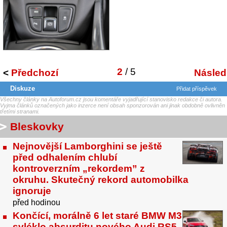
2
/ 5
<
Předchozí
Následu
Diskuze
Přidat příspěvek
Všechny články na Autoforum.cz jsou komentáře vyjadřující stanovisko redakce či autora.
Vyjma článků označených jako inzerce není obsah sponzorován ani jinak obdobně ovlivněn
třetími stranami.
Bleskovky
Nejnovější Lamborghini se ještě
před odhalením chlubí
kontroverzním „rekordem” z
okruhu. Skutečný rekord automobilka
ignoruje
před hodinou
Končící, morálně 6 let staré BMW M3
svléklo absurditu nového Audi RS5