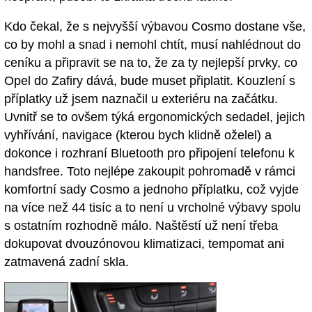
Kdo čekal, že s nejvyšší výbavou Cosmo dostane vše,
co by mohl a snad i nemohl chtít, musí nahlédnout do
ceníku a připravit se na to, že za ty nejlepší prvky, co
Opel do Zafiry dává, bude muset připlatit. Kouzlení s
příplatky už jsem naznačil u exteriéru na začátku.
Uvnitř se to ovšem týká ergonomických sedadel, jejich
vyhřívání, navigace (kterou bych klidně oželel) a
dokonce i rozhraní Bluetooth pro připojení telefonu k
handsfree. Toto nejlépe zakoupit pohromadě v rámci
komfortní sady Cosmo a jednoho příplatku, což vyjde
na více než 44 tisíc a to není u vrcholné výbavy spolu
s ostatním rozhodně málo. Naštěstí už není třeba
dokupovat dvouzónovou klimatizaci, tempomat ani
zatmavená zadní skla.