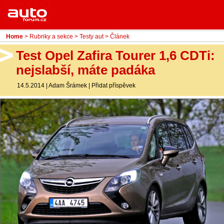
Menu
Home
Rubriky
Home
>
Rubriky a sekce
>
Testy aut
> Článek
- Testy aut
Test Opel Zafira Tourer 1,6 CDTi:
nejslabší, máte padáka
- Jízdní dojmy a další testy
14.5.2014
|
Adam Šrámek
|
Přidat příspěvek
- Bleskovky
- Představení
- Fascinace a historie
- Život řidiče
- Tuning
- Technika
- Zajímavosti