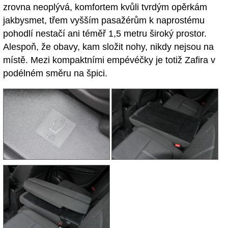
zrovna neoplývá, komfortem kvůli tvrdým opěrkám
jakbysmet, třem vyšším pasažérům k naprostému
pohodlí nestačí ani téměř 1,5 metru široký prostor.
Alespoň, že obavy, kam složit nohy, nikdy nejsou na
místě. Mezi kompaktními empévéčky je totiž Zafira v
podélném směru na špici.