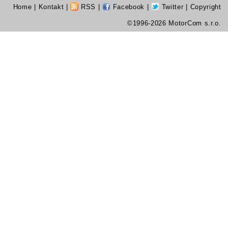
Home
|
Kontakt
|
RSS
|
Facebook
|
Twitter
| Copyright
©1996-2026 MotorCom s.r.o.