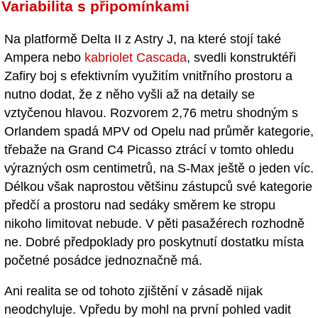
Variabilita s připomínkami
Na platformě Delta II z Astry J, na které stojí také
Ampera nebo
kabriolet Cascada
, svedli konstruktéři
Zafiry boj s efektivním využitím vnitřního prostoru a
nutno dodat, že z něho vyšli až na detaily se
vztyčenou hlavou. Rozvorem 2,76 metru shodným s
Orlandem spadá MPV od Opelu nad průměr kategorie,
třebaže na Grand C4 Picasso ztrácí v tomto ohledu
výrazných osm centimetrů, na S-Max ještě o jeden víc.
Délkou však naprostou většinu zástupců své kategorie
předčí a prostoru nad sedáky směrem ke stropu
nikoho limitovat nebude. V pěti pasažérech rozhodně
ne. Dobré předpoklady pro poskytnutí dostatku místa
početné posádce jednoznačně má.
Ani realita se od tohoto zjištění v zásadě nijak
neodchyluje. Vpředu by mohl na první pohled vadit