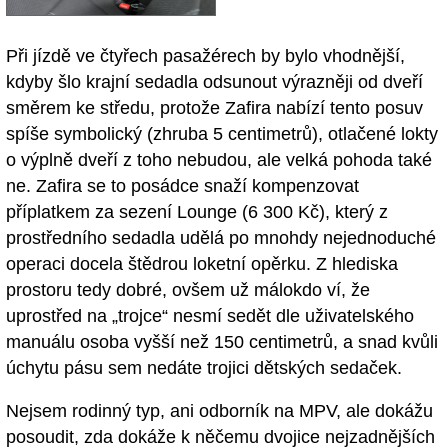
Při jízdě ve čtyřech pasažérech by bylo vhodnější,
kdyby šlo krajní sedadla odsunout výrazněji od dveří
směrem ke středu, protože Zafira nabízí tento posuv
spíše symbolický (zhruba 5 centimetrů), otlačené lokty
o výplně dveří z toho nebudou, ale velká pohoda také
ne. Zafira se to posádce snaží kompenzovat
příplatkem za sezení Lounge (6 300 Kč), který z
prostředního sedadla udělá po mnohdy nejednoduché
operaci docela štědrou loketní opěrku. Z hlediska
prostoru tedy dobré, ovšem už málokdo ví, že
uprostřed na „trojce“ nesmí sedět dle uživatelského
manuálu osoba vyšší než 150 centimetrů, a snad kvůli
úchytu pásu sem nedáte trojici dětských sedaček.
Nejsem rodinný typ, ani odborník na MPV, ale dokážu
posoudit, zda dokáže k něčemu dvojice nejzadnějších