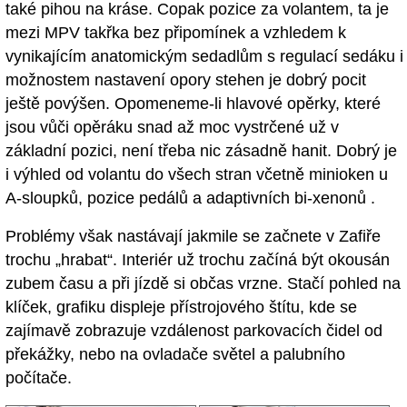
také pihou na kráse. Copak pozice za volantem, ta je
mezi MPV takřka bez připomínek a vzhledem k
vynikajícím anatomickým sedadlům s regulací sedáku i
možnostem nastavení opory stehen je dobrý pocit
ještě povýšen. Opomeneme-li hlavové opěrky, které
jsou vůči opěráku snad až moc vystrčené už v
základní pozici, není třeba nic zásadně hanit. Dobrý je
i výhled od volantu do všech stran včetně minioken u
A-sloupků, pozice pedálů a adaptivních bi-xenonů .
Problémy však nastávají jakmile se začnete v Zafiře
trochu „hrabat“. Interiér už trochu začíná být okousán
zubem času a při jízdě si občas vrzne. Stačí pohled na
klíček, grafiku displeje přístrojového štítu, kde se
zajímavě zobrazuje vzdálenost parkovacích čidel od
překážky, nebo na ovladače světel a palubního
počítače.