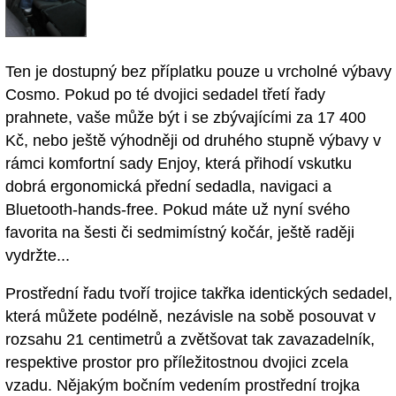
Ten je dostupný bez příplatku pouze u vrcholné výbavy
Cosmo. Pokud po té dvojici sedadel třetí řady
prahnete, vaše může být i se zbývajícími za 17 400
Kč, nebo ještě výhodněji od druhého stupně výbavy v
rámci komfortní sady Enjoy, která přihodí vskutku
dobrá ergonomická přední sedadla, navigaci a
Bluetooth-hands-free. Pokud máte už nyní svého
favorita na šesti či sedmimístný kočár, ještě raději
vydržte...
Prostřední řadu tvoří trojice takřka identických sedadel,
která můžete podélně, nezávisle na sobě posouvat v
rozsahu 21 centimetrů a zvětšovat tak zavazadelník,
respektive prostor pro příležitostnou dvojici zcela
vzadu. Nějakým bočním vedením prostřední trojka