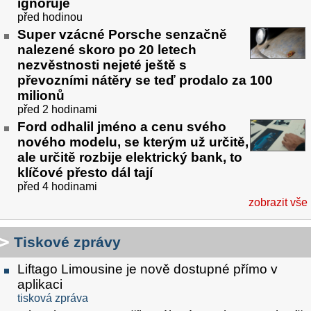
ignoruje
před hodinou
Super vzácné Porsche senzačně
nalezené skoro po 20 letech
nezvěstnosti nejeté ještě s
převozními nátěry se teď prodalo za 100
milionů
před 2 hodinami
Ford odhalil jméno a cenu svého
nového modelu, se kterým už určitě,
ale určitě rozbije elektrický bank, to
klíčové přesto dál tají
před 4 hodinami
zobrazit vše
Tiskové zprávy
Liftago Limousine je nově dostupné přímo v
aplikaci
tisková zpráva