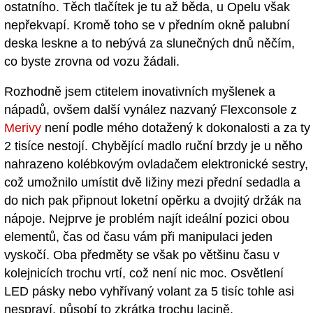
ostatního. Těch tlačítek je tu až běda, u Opelu však
nepřekvapí. Kromě toho se v předním okně palubní
deska leskne a to nebývá za slunečných dnů něčím,
co byste zrovna od vozu žádali.
Rozhodně jsem ctitelem inovativních myšlenek a
nápadů, ovšem další vynález nazvaný Flexconsole z
Merivy
není podle mého dotažený k dokonalosti a za ty
2 tisíce nestojí. Chybějící madlo ruční brzdy je u něho
nahrazeno kolébkovým ovladačem elektronické sestry,
což umožnilo umístit dvě ližiny mezi přední sedadla a
do nich pak připnout loketní opěrku a dvojitý držák na
nápoje. Nejprve je problém najít ideální pozici obou
elementů, čas od času vám při manipulaci jeden
vyskočí. Oba předměty se však po většinu času v
kolejnicích trochu vrtí, což není nic moc. Osvětlení
LED pásky nebo vyhřívaný volant za 5 tisíc tohle asi
nespraví, působí to zkrátka trochu lacině.