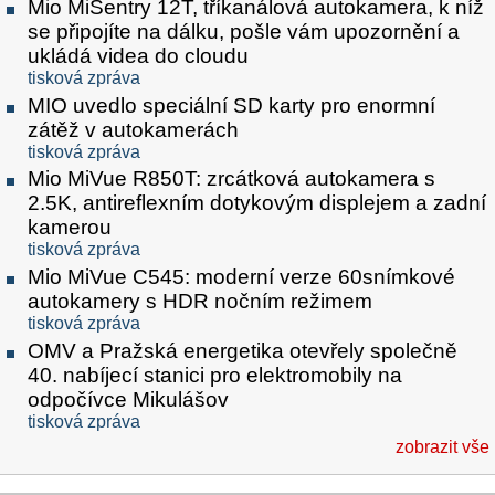
Mio MiSentry 12T, tříkanálová autokamera, k níž
se připojíte na dálku, pošle vám upozornění a
ukládá videa do cloudu
tisková zpráva
MIO uvedlo speciální SD karty pro enormní
zátěž v autokamerách
tisková zpráva
Mio MiVue R850T: zrcátková autokamera s
2.5K, antireflexním dotykovým displejem a zadní
kamerou
tisková zpráva
Mio MiVue C545: moderní verze 60snímkové
autokamery s HDR nočním režimem
tisková zpráva
OMV a Pražská energetika otevřely společně
40. nabíjecí stanici pro elektromobily na
odpočívce Mikulášov
tisková zpráva
zobrazit vše