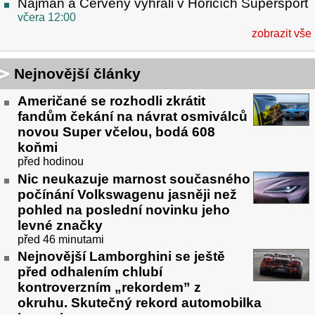
Najman a Červený vyhráli v Hořicích Supersport
včera 12:00
zobrazit vše
Nejnovější články
Američané se rozhodli zkrátit
fandům čekání na návrat osmiválců
novou Super včelou, bodá 608
koňmi
před hodinou
Nic neukazuje marnost současného
počínání Volkswagenu jasněji než
pohled na poslední novinku jeho
levné značky
před 46 minutami
Nejnovější Lamborghini se ještě
před odhalením chlubí
kontroverzním „rekordem” z
okruhu. Skutečný rekord automobilka