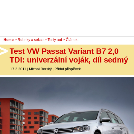
- Ostatní
Diskuzní fórum
Sledujte nás!
Home
>
Rubriky a sekce
>
Testy aut
> Článek
Test VW Passat Variant B7 2,0
TDI: univerzální voják, díl sedmý
17.3.2011
|
Michal Borský
|
Přidat příspěvek