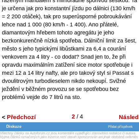
řazeným manuálem s mimořádně spořivou šestkou. Ta
je určena jak pro konstantní jízdu po dálnici (130 km/h
= 2 200 otáček), tak pro superúsporné pobroukávání
lehce nad 1 000 (80 km/h - 1 400). Ano přátelé,
diamantovým hřebem tohoto agregátu je jeho
bezkonkurenčně nízká spotřeba. Dálniční limit za šest,
město s jeho typickými libůstkami za 6,4 a courání
venkovem za 4 litry - co dodat? Snad jen to, že při
opravdu maximálním zatížení sice motor spotřebuje i
mezi 12 a 14 litry nafty, ale pro takový styl si Passat s
dvoulitrovým turbodieselem nikdo nekoupí. Svižné
ježdění v běžném provozu se se spotřebou bez
problémů vejde do 7 litrů na sto.
2
/ 4
<
Předchozí
Následu
Diskuze
Přidat příspěvek
Všechny články na Autoforum.cz jsou komentáře vyjadřující stanovisko redakce či autora.
Vyjma článků označených jako inzerce není obsah sponzorován ani jinak obdobně ovlivněn