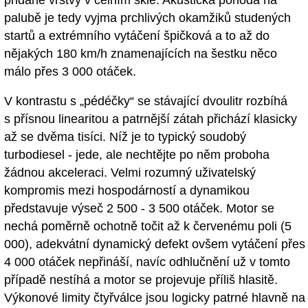
přidané vrstvy v čelním skle. Akustická pohoda na
palubě je tedy vyjma prchlivých okamžiků studených
startů a extrémního vytáčení špičková a to až do
nějakých 180 km/h znamenajících na šestku něco
málo přes 3 000 otáček.
V kontrastu s „pédéčky“ se stávající dvoulitr rozbíhá
s přísnou linearitou a patrnější zátah přichází klasicky
až se dvěma tisíci. Níž je to typický soudobý
turbodiesel - jede, ale nechtějte po něm proboha
žádnou akceleraci. Velmi rozumný uživatelský
kompromis mezi hospodárností a dynamikou
představuje výseč 2 500 - 3 500 otáček. Motor se
nechá poměrně ochotně točit až k červenému poli (5
000), adekvátní dynamický defekt ovšem vytáčení přes
4 000 otáček nepřináší, navíc odhlučnění už v tomto
případě nestíhá a motor se projevuje příliš hlasitě.
Výkonové limity čtyřválce jsou logicky patrné hlavně na