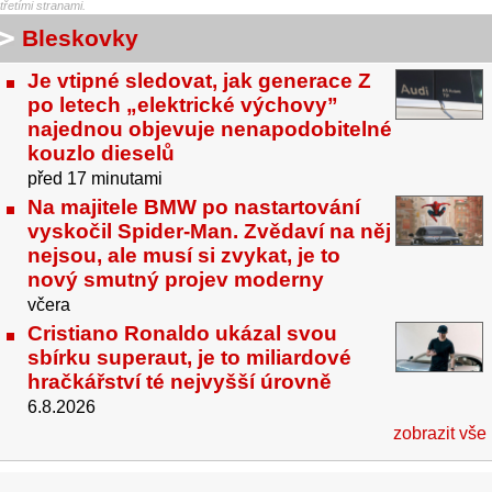
třetími stranami.
Bleskovky
Je vtipné sledovat, jak generace Z
po letech „elektrické výchovy”
najednou objevuje nenapodobitelné
kouzlo dieselů
před 17 minutami
Na majitele BMW po nastartování
vyskočil Spider-Man. Zvědaví na něj
nejsou, ale musí si zvykat, je to
nový smutný projev moderny
včera
Cristiano Ronaldo ukázal svou
sbírku superaut, je to miliardové
hračkářství té nejvyšší úrovně
6.8.2026
zobrazit vše