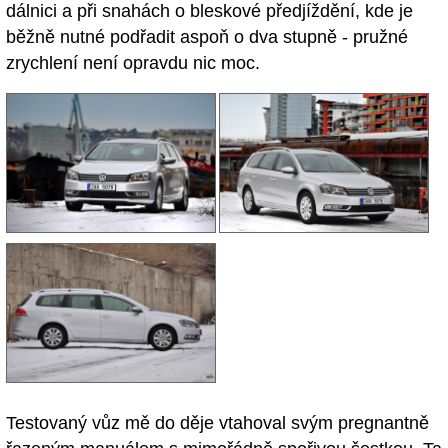
dálnici a při snahách o bleskové předjíždění, kde je
běžně nutné podřadit aspoň o dva stupně - pružné
zrychlení není opravdu nic moc.
Testovaný vůz mě do děje vtahoval svým pregnantně