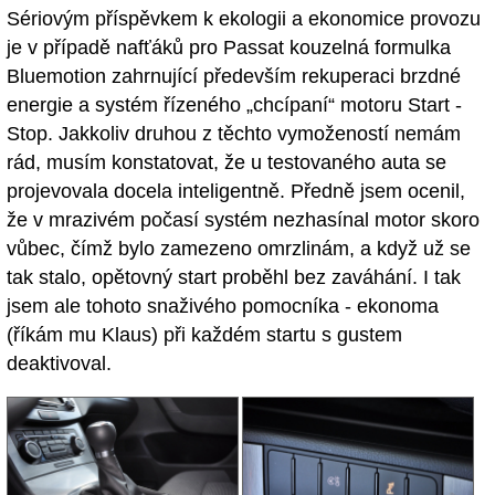
Sériovým příspěvkem k ekologii a ekonomice provozu
je v případě nafťáků pro Passat kouzelná formulka
Bluemotion zahrnující především rekuperaci brzdné
energie a systém řízeného „chcípaní“ motoru Start -
Stop. Jakkoliv druhou z těchto vymožeností nemám
rád, musím konstatovat, že u testovaného auta se
projevovala docela inteligentně. Předně jsem ocenil,
že v mrazivém počasí systém nezhasínal motor skoro
vůbec, čímž bylo zamezeno omrzlinám, a když už se
tak stalo, opětovný start proběhl bez zaváhání. I tak
jsem ale tohoto snaživého pomocníka - ekonoma
(říkám mu Klaus) při každém startu s gustem
deaktivoval.