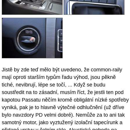
Jistě by zde teď mělo být uvedeno, že common-raily
mají oproti starším typům řadu výhod, jsou pěkně
tiché, nevibrují, lépe se točí, ... Když se budu
soustředit na to zásadní, musím říct, že jestli ten pod
kapotou Passatu něčím kromě obligátní nízké spotřeby
vyniká, pak je to hlavně výtečné odhlučnění (už dříve
bylo navzdory PD velmi dobré). Nemůže za to ani tak
samotný motor, jako vyztužený izolační tapecírunk a