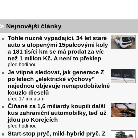
Nejnovější články
Tohle nuzně vypadající, 34 let staré
auto s utopenými 15palcovými koly
a 181 tisíci km se má prodat za víc
než 1 milion Kč. A není to překlep
před hodinou
Je vtipné sledovat, jak generace Z
po letech „elektrické výchovy”
najednou objevuje nenapodobitelné
kouzlo dieselů
před 17 minutami
Číňané za 1,6 miliardy koupili další
kus zahraniční automobilky, teď už
jdou po Korejcích
před hodinou
Start-stop pryč, mild-hybrid pryč. Z