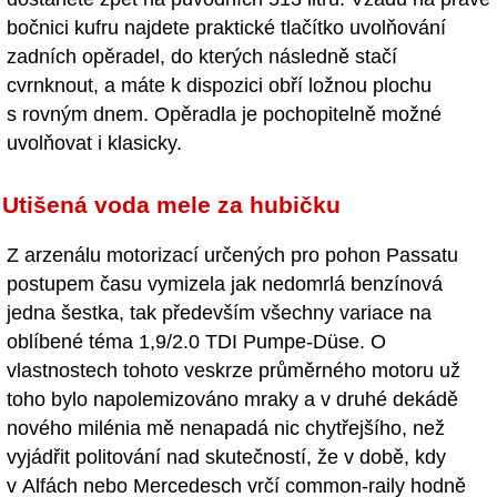
bočnici kufru najdete praktické tlačítko uvolňování
zadních opěradel, do kterých následně stačí
cvrnknout, a máte k dispozici obří ložnou plochu
s rovným dnem. Opěradla je pochopitelně možné
uvolňovat i klasicky.
Utišená voda mele za hubičku
Z arzenálu motorizací určených pro pohon Passatu
postupem času vymizela jak nedomrlá benzínová
jedna šestka, tak především všechny variace na
oblíbené téma 1,9/2.0 TDI Pumpe-Düse. O
vlastnostech tohoto veskrze průměrného motoru už
toho bylo napolemizováno mraky a v druhé dekádě
nového milénia mě nenapadá nic chytřejšího, než
vyjádřit politování nad skutečností, že v době, kdy
v Alfách nebo Mercedesch vrčí common-raily hodně