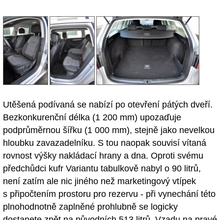
Utěšená podívaná se nabízí po otevření pátých dveří.
Bezkonkurenční délka (1 200 mm) upozaďuje
podprůměrnou šířku (1 000 mm), stejně jako nevelkou
hloubku zavazadelníku. S tou naopak souvisí vítaná
rovnost výšky nakládací hrany a dna. Oproti svému
předchůdci kufr Variantu tabulkově nabyl o 90 litrů,
není zatím ale nic jiného než marketingový vtípek
s připočtením prostoru pro rezervu - při vynechání této
plnohodnotně zaplněné prohlubně se logicky
dostanete zpět na původních 513 litrů. Vzadu na pravé