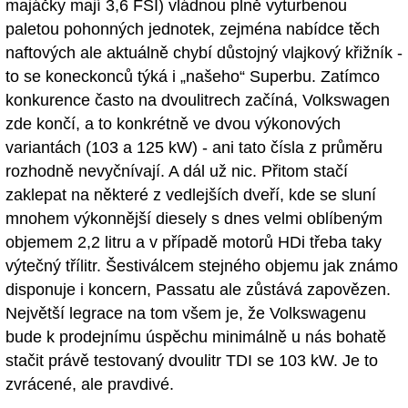
majáčky mají 3,6 FSI) vládnou plně vyturbenou
paletou pohonných jednotek, zejména nabídce těch
naftových ale aktuálně chybí důstojný vlajkový křižník -
to se koneckonců týká i „našeho“ Superbu. Zatímco
konkurence často na dvoulitrech začíná, Volkswagen
zde končí, a to konkrétně ve dvou výkonových
variantách (103 a 125 kW) - ani tato čísla z průměru
rozhodně nevyčnívají. A dál už nic. Přitom stačí
zaklepat na některé z vedlejších dveří, kde se sluní
mnohem výkonnější diesely s dnes velmi oblíbeným
objemem 2,2 litru a v případě motorů HDi třeba taky
výtečný třílitr. Šestiválcem stejného objemu jak známo
disponuje i koncern, Passatu ale zůstává zapovězen.
Největší legrace na tom všem je, že Volkswagenu
bude k prodejnímu úspěchu minimálně u nás bohatě
stačit právě testovaný dvoulitr TDI se 103 kW. Je to
zvrácené, ale pravdivé.