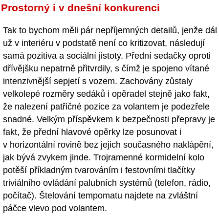
Prostorný i v dnešní konkurenci
Tak to bychom měli pár nepříjemných detailů, jenže dál
už v interiéru v podstatě není co kritizovat, následují
samá pozitiva a sociální jistoty. Přední sedačky oproti
dřívějšku nepatrně přitvrdily, s čímž je spojeno vítané
intenzivnější sepjetí s vozem. Zachovány zůstaly
velkolepé rozměry sedáků i opěradel stejně jako fakt,
že nalezení patřičné pozice za volantem je podezřele
snadné. Velkým příspěvkem k bezpečnosti přepravy je
fakt, že přední hlavové opěrky lze posunovat i
v horizontální rovině bez jejich současného naklápění,
jak bývá zvykem jinde. Trojramenné kormidelní kolo
potěší příkladným tvarováním i festovními tlačítky
triviálního ovládání palubních systémů (telefon, rádio,
počítač). Štelování tempomatu najdete na zvláštní
páčce vlevo pod volantem.