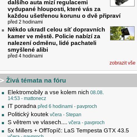
dalšího auta mizí regulacemi
vydupané hlouposti, které vás za
každou ušetřenou korunu o dvě připraví
před 2 hodinami
Někdo ukradl celou síť dopravních
kamer ve městě. Policie nabízí za
nalezení odměnu, lidé pachateli
smyšlené alibi
před 4 hodinami
zobrazit vše
Živá témata na fóru
Elektromobily a vse kolem nich
08.08.
14:53
- mattonecz
IT poradna
před 6 hodinami
- pavproch
Politický koutek
včera
- Stepan
S větrem ve vlasech....
včera
- pavproch
5x Millers + OffTopíč: LaS Tempesta GTX 43.5
včera
- pavproch