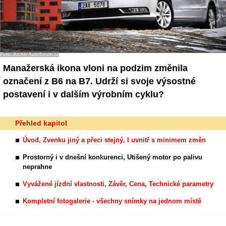
Foto: Archiv Autoforum.cz
Manažerská ikona vloni na podzim změnila
označení z B6 na B7. Udrží si svoje výsostné
postavení i v dalším výrobním cyklu?
Přehled kapitol
Úvod, Zvenku jiný a přeci stejný, I uvnitř s minimem změn
Prostorný i v dnešní konkurenci, Utišený motor po palivu
neprahne
Vyvážené jízdní vlastnosti, Závěr, Cena, Technické parametry
Kompletní fotogalerie - všechny snímky na jednom místě