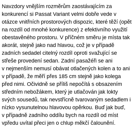
Navzdory vnějším rozměrům zaostávajícím za
konkurencí si Passat Variant velmi dobře vede v
otázce vnitřních prostorových dispozic, které těží (opět
na rozdíl od mnohé konkurence) z efektivního využití
obestavěného prostoru. V příčném směru je místa tak
akorát, stejně jako nad hlavou, což je v případě
zadních sedadel citelný rozdíl oproti svažující se
střeše provedení sedan. Zadní pasažéři se ani
v nejmenším nemusí obávat otlačených kolen a to ani
v případě, že měří přes 185 cm stejně jako kolega
před nimi. Očividně se příliš nepočítá s obsazením
středním nebožákem, který je utlačován jak lokty
svých sousedů, tak nevstřícně tvarovaným sedadlem i
nízko vysunutelnou hlavovou opěrkou. Buď jak buď,
v případně zadního oddílu bych na rozdíl od míst
vpředu uvítal přeci jen o chlup měkčí čalounění.