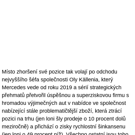
Místo zhoršení své pozice tak volají po odchodu
nejvyššího šéfa společnosti Oly Källenia, který
Mercedes vede od roku 2019 a sérií strategických
přehmatů přetvořil úspěšnou a superziskovou firmu s
hromadou výjimečných aut v nabídce ve společnost
nabízející stále problematičtější zboží, která ztrácí
pozici na trhu (jen loni šly prodeje o 10 procent dolů
meziročně) a přichází o zisky rychlostní šinkansenu
(jen loni o 49 procent níž). Všechno ostatní jsou toho