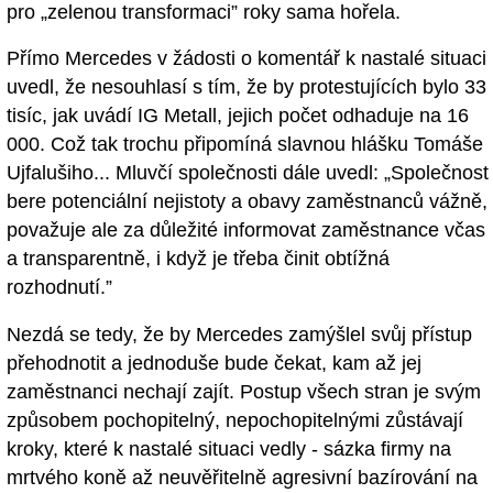
pro „zelenou transformaci” roky sama hořela.
Přímo Mercedes v žádosti o komentář k nastalé situaci
uvedl, že nesouhlasí s tím, že by protestujících bylo 33
tisíc, jak uvádí IG Metall, jejich počet odhaduje na 16
000. Což tak trochu připomíná slavnou hlášku Tomáše
Ujfalušiho... Mluvčí společnosti dále uvedl: „Společnost
bere potenciální nejistoty a obavy zaměstnanců vážně,
považuje ale za důležité informovat zaměstnance včas
a transparentně, i když je třeba činit obtížná
rozhodnutí.”
Nezdá se tedy, že by Mercedes zamýšlel svůj přístup
přehodnotit a jednoduše bude čekat, kam až jej
zaměstnanci nechají zajít. Postup všech stran je svým
způsobem pochopitelný, nepochopitelnými zůstávají
kroky, které k nastalé situaci vedly - sázka firmy na
mrtvého koně až neuvěřitelně agresivní bazírování na