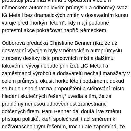
německém automobilovém průmyslu a odborový svaz
IG Metall bez dramatických změn v dosavadním kursu
varuje před „horkým létem”, kdy mají podobné
protestní akce pokračovat napříč Německem.
Odborová předačka Christiane Benner říká, že už
dosavadní vývojem byly v německém autoprůmyslu
ztraceny desítky tisíc pracovních míst a dalšímu
takovému vývoji nebude přihlížet. „IG Metall a
zaměstnanci výrobců a dodavatelů nechají manažery v
celém průmyslu okusit horké léto i podzimem, dokud
se budou spoléhat na propouštění a stěhování místo
hledání skutečných řešení,” uvedla s tím, že za
problémy nenesou odpovědnost zaměstnanci
dotčených firem. Paní Benner dál doufá i ve změnu
přístupu politiků, kteří společnosti tlačí směrem k
neživotaschopným řešením, trochu ale zapomíná, že