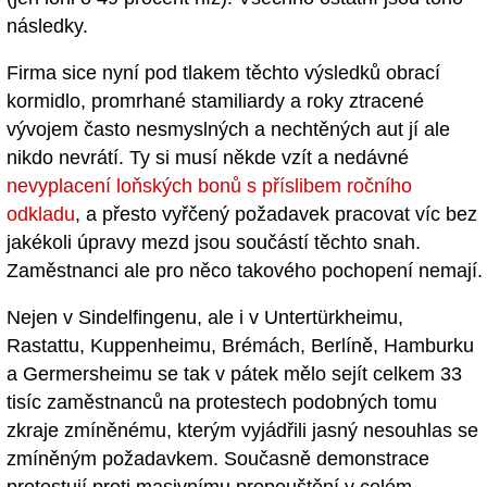
následky.
Firma sice nyní pod tlakem těchto výsledků obrací
kormidlo, promrhané stamiliardy a roky ztracené
vývojem často nesmyslných a nechtěných aut jí ale
nikdo nevrátí. Ty si musí někde vzít a nedávné
nevyplacení loňských bonů s příslibem ročního
odkladu
, a přesto vyřčený požadavek pracovat víc bez
jakékoli úpravy mezd jsou součástí těchto snah.
Zaměstnanci ale pro něco takového pochopení nemají.
Nejen v Sindelfingenu, ale i v Untertürkheimu,
Rastattu, Kuppenheimu, Brémách, Berlíně, Hamburku
a Germersheimu se tak v pátek mělo sejít celkem 33
tisíc zaměstnanců na protestech podobných tomu
zkraje zmíněnému, kterým vyjádřili jasný nesouhlas se
zmíněným požadavkem. Současně demonstrace
protestují proti masivnímu propouštění v celém