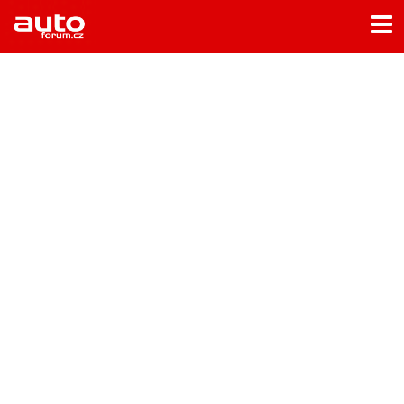
Menu
Home
Rubriky
- Testy aut
- Jízdní dojmy a další testy
- Bleskovky
- Představení
- Fascinace a historie
- Život řidiče
- Tuning
- Technika
- Zajímavosti