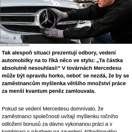
Foto: Mercedes-Benz
Tak alespoň situaci prezentují odbory, vedení
automobilky na to říká něco ve stylu: „Ta částka
absolutně nesouhlasí!” V továrnách Mercedesu
může být opravdu horko, neboť se nezdá, že by se
zaměstnancům myšlenka většího množství práce
za menší kvantum peněz zamlouvala.
Pokud se vedení Mercedesu domnívalo, že
zaměstnanci společnosti uvítají myšlenku ročního
odložení bonusů za dávno vykonanou práci a v
kombinaci s návrhem na zavedení 40hodinového