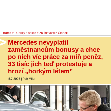
- Ostatní
Diskuzní fórum
Sledujte nás!
Home
>
Rubriky a sekce
>
Zajímavosti
> Článek
Mercedes nevyplatil
zaměstnancům bonusy a chce
po nich víc práce za míň peněz,
33 tisíc jich teď protestuje a
hrozí „horkým létem”
5.7.2026
|
Petr Miler