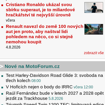
Cristiano Ronaldo ukázal svou
sbírku superaut, je to miliardové
hračkářství té nejvyšší úrovně
včera
Renault navezl do země 100 nových
aut jen proto, aby naštval lidi
pohledem na něco, co si stejně
nemohou koupit
4.8.2026
zobrazit vše
Nové na MotoForum.cz
Test Harley-Davidson Road Glide 3: svoboda na
třech kolech
08:00
V Hořicích nejen o body do IRRC
včera 12:00
Raúl Fernández bude v letech 2027 a 2028 opět
jezdit za Trackhouse
5.8.2026
Triumph Speed Twin 1200 TFC: limitovaná edice