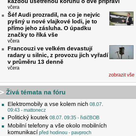
každou ušetřenou korunu o dvě připraví
včera
Šéf Audi prozradil, na co je nejvíc
pyšný u nové vlajkové lodi, je to
přímo jeho zásluha. O úpadku
značky to říká vše
včera
Francouzi ve velkém devastují
radary u silnic, z provozu jich vyřadí
v průměru 13 denně
včera
zobrazit vše
Živá témata na fóru
Elektromobily a vse kolem nich
08.07.
09:43
- mattonecz
Politický koutek
08.07. 09:35
- řidičBOB
Mobilní telefony a vše okolo mobilních
komunikací
před hodinou
- pavproch