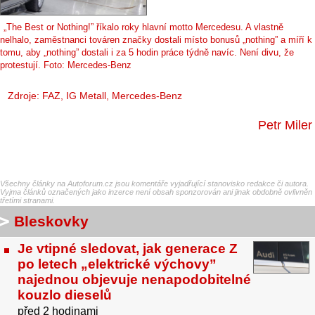
„The Best or Nothing!” říkalo roky hlavní motto Mercedesu. A vlastně
nelhalo, zaměstnanci továren značky dostali místo bonusů „nothing” a míří k
tomu, aby „nothing” dostali i za 5 hodin práce týdně navíc. Není divu, že
protestují. Foto: Mercedes-Benz
Zdroje:
FAZ
, IG Metall, Mercedes-Benz
Petr Miler
Všechny články na Autoforum.cz jsou komentáře vyjadřující stanovisko redakce či autora.
Vyjma článků označených jako inzerce není obsah sponzorován ani jinak obdobně ovlivněn
třetími stranami.
Bleskovky
Je vtipné sledovat, jak generace Z
po letech „elektrické výchovy”
najednou objevuje nenapodobitelné
kouzlo dieselů
před 2 hodinami