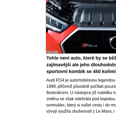
Foto: Audi
Tohle není auto, které by se 
zajímavější ale jeho dlouhodobý
sportovní kombík se 450 koňmi 
Audi RS4 je automobilovou legendou s
1999, přičemž původně počítali pou
šestiválcem. U nástupce již nabídku roz
změna se však odehrála pod kapotou. V
osmiválec, který si našel cestu i do 
vývoji využila zkušeností z Le Mans, i