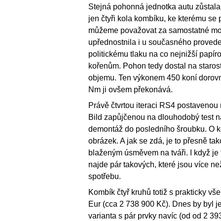
Stejná pohonná jednotka autu zůstala 
jen čtyři kola kombíku, ke kterému se 
můžeme považovat za samostatné mode
upřednostnila i u současného proveden
politickému tlaku na co nejnižší papí
kořenům. Pohon tedy dostal na starosti
objemu. Ten výkonem 450 koní dorovn
Nm ji ovšem překonává.
Právě čtvrtou iteraci RS4 postaveno
Bild zapůjčenou na dlouhodobý test n
demontáž do posledního šroubku. O k
obrázek. A jak se zdá, je to přesně ta
blaženým úsměvem na tváři. I když je 
najde pár takových, které jsou více n
spotřebu.
Kombík čtyř kruhů totiž s prakticky v
Eur (cca 2 738 900 Kč). Dnes by byl ješ
varianta s pár prvky navíc (od od 2 39