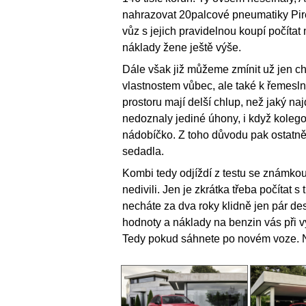
nahrazovat 20palcové pneumatiky Pire
vůz s jejich pravidelnou koupí počíta
náklady žene ještě výše.
Dále však již můžeme zmínit už jen ch
vlastnostem vůbec, ale také k řemesl
prostoru mají delší chlup, než jaký na
nedoznaly jediné úhony, i když kolego
nádobíčko. Z toho důvodu pak ostatně
sedadla.
Kombi tedy odjíždí z testu se známko
nedivili. Jen je zkrátka třeba počítat 
necháte za dva roky klidně jen pár des
hodnoty a náklady na benzin vás při
Tedy pokud sáhnete po novém voze. Ne