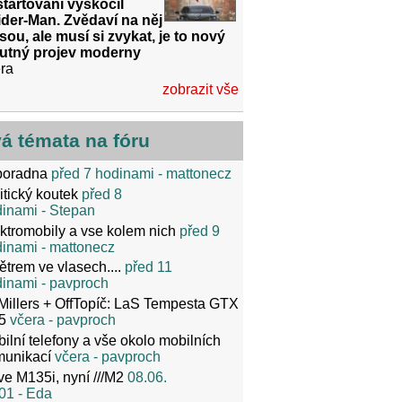
tartování vyskočil
der-Man. Zvědaví na něj
sou, ale musí si zvykat, je to nový
utný projev moderny
ra
zobrazit vše
vá témata na fóru
poradna
před 7 hodinami
- mattonecz
itický koutek
před 8
dinami
- Stepan
ktromobily a vse kolem nich
před 9
dinami
- mattonecz
ětrem ve vlasech....
před 11
dinami
- pavproch
Millers + OffTopíč: LaS Tempesta GTX
5
včera
- pavproch
ilní telefony a vše okolo mobilních
munikací
včera
- pavproch
ve M135i, nyní ///M2
08.06.
01
- Eda