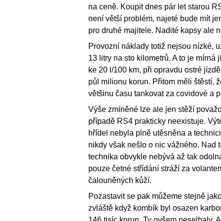
na ceně. Koupit dnes pár let starou 
není větší problém, najeté bude mít jen
pro druhé majitele. Nadité kapsy ale 
Provozní náklady totiž nejsou nízké,
13 litry na sto kilometrů. A to je mírná
ke 20 l/100 km, při opravdu ostré jízd
půl milionu korun. Přitom měli štěstí, 
většinu času tankovat za covidové a 
Výše zmíněné lze ale jen stěží považo
případě RS4 prakticky neexistuje. Vý
hřídel nebyla plně utěsněna a technici 
nikdy však nešlo o nic vážného. Nad 
technika obvykle nebývá až tak odoln
pouze četné střídání stráží za volant
čalouněných kůží.
Pozastavit se pak můžeme stejně jako
zvláště když kombík byl osazen karbo
146 tisíc korun. Ty ovšem neselhaly, A