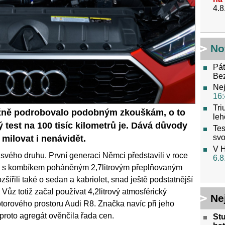
4.8
No
Pát
Be
Nej
16:
Tri
běžně podrobovalo podobným zkouškám, o to
leh
 test na 100 tisíc kilometrů je. Dává důvody
Tes
svo
milovat i nenávidět.
V H
vého druhu. První generaci Němci představili v roce
6.8
ze s kombíkem poháněným 2,7litrovým přeplňovaným
šířili také o sedan a kabriolet, snad ještě podstatnější
ůz totiž začal používat 4,2litrový atmosférický
Ne
motorového prostoru Audi R8. Značka navíc při jeho
 proto agregát ověnčila řada cen.
St