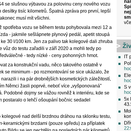
nas
RS4 se slušnou výbavou za polovinu ceny nového vozu
Spi
 desítky tisíc kilometrů. Špatná zpráva pro první, lepší
nej
sm
nakonec musí mít všichni.
vče
 už spotřeba vozu se během testu pohybovala mezi 12 a
 jízda - jakmile sešlápnete plynový pedál, apetit stoupá
ě ke 30 l/100 km. Jen za palivo tak kolegové dali zhruba
Ži
že vůz do testu zařadili v září 2020 a mohli tedy po
předválečné - tedy nízké - ceny pohonných hmot.
IT 
Pol
vat za konstrukční vadu, něco takového ostatně v
ho
tek se minimum - po rozmontování se sice ukázalo, že
Ele
narazili i na pár drobnějších kosmetických záležitostí,
ho
tím Němci žasli poprvé, neboť více „vyšponovaná”
S v
ho
á. Podobné dojmy se vážou rovněž k interiéru, kde se
5x 
em postaralo o lehčí ošoupání bočnic sedadel
43.
Mob
ko
 kolegové nad delší brzdnou dráhou na sklonku testu,
Dří
n-keramickými brzdami (pouze vpředu) za příplatek
22:
uto Bildu se jen nechtělo na posledních pár kilometrů