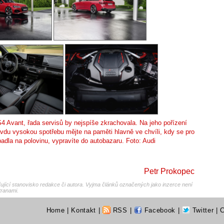
S4 Avant, řada servisů by nejspíše zkrachovala. Na jeho pořízení
vdu vysokou spotřebu mějte na paměti hlavně ve chvíli, kdy se pro
padla na polovinu, vypravíte do autobazaru. Foto: Audi
Petr Prokopec
jící stanovisko redakce či autora. Vyjma článků označených jako inzerce není
tranami.
Home
|
Kontakt
|
RSS
|
Facebook
|
Twitter
| 