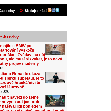
Časopisy
Sledujte nás!
eskovky
 majitele BMW po
tartování vyskočil
der-Man. Zvědaví na něj
sou, ale musí si zvykat, je to nový
utný projev moderny
ra
stiano Ronaldo ukázal
u sbírku superaut, je to
iardové hračkářství té
jvyšší úrovně
.2026
nault navezl do země
 nových aut jen proto,
 naštval lidi pohledem
něco, co si stejně nemohou koupit