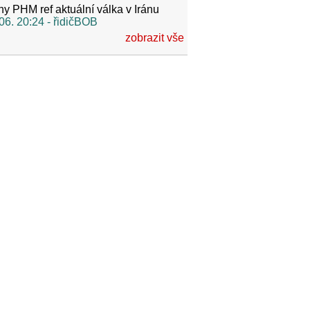
y PHM ref aktuální válka v Iránu
06. 20:24
- řidičBOB
zobrazit vše