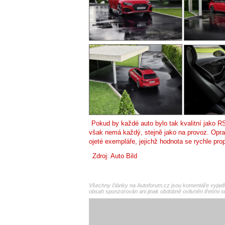
Pokud by každé auto bylo tak kvalitní jako R
však nemá každý, stejně jako na provoz. Opra
ojeté exempláře, jejichž hodnota se rychle pro
Zdroj:
Auto Bild
Všechny články na Autoforum.cz jsou komentáře vyjadřu
obsah sponzorován ani jinak obdobně ovlivněn třetími s