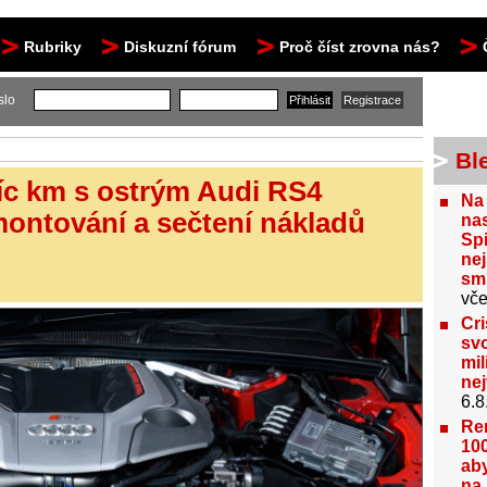
Rubriky
Diskuzní fórum
Proč číst zrovna nás?
slo
Bl
síc km s ostrým Audi RS4
Na
montování a sečtení nákladů
nas
Spi
nej
sm
vče
Cri
svo
mil
ne
6.8
Re
100
aby
na 