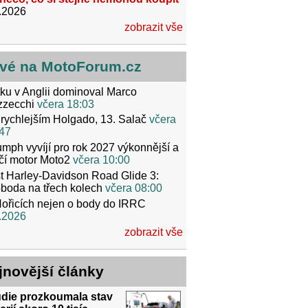
.2026
zobrazit vše
vé na MotoForum.cz
ku v Anglii dominoval Marco
zzecchi
včera 18:03
rychlejším Holgado, 13. Salač
včera
47
umph vyvíjí pro rok 2027 výkonnější a
čí motor Moto2
včera 10:00
t Harley-Davidson Road Glide 3:
boda na třech kolech
včera 08:00
ořicích nejen o body do IRRC
.2026
zobrazit vše
jnovější články
udie prozkoumala stav