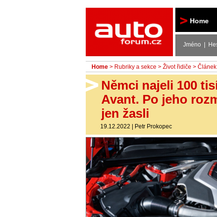
Autoforum
Home
Jméno | He
Home
>
Rubriky a sekce
>
Život řidiče
> Článek
Němci najeli 100 ti
Avant. Po jeho roz
jen žasli
19.12.2022
|
Petr Prokopec