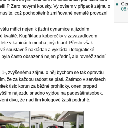
Cen
lli P Zero novými kousky. Vy ovšem v případě zájmu o
08.
t musíte, což pochopitelně zmiňované nemalé provozní
válu mířící nejen k jízdní dynamice a jízdním
né kvalitě. Kupříkladu koberečky v zavazadlovém
jdete v kabinách mnoha jiných aut. Přesto však
vé soustavně nakládali a vykládali fotografické
 byla často obsazená nejen přední, ale rovněž zadní
u 1-, zvýšenému zájmu o něj bychom se tak opravdu
s tím, že za každou radost se platí. Zatímco v servisech
ítek tisíc korun za běžné prohlídky, onen propad
 vyšším nájezdu snadno vyjdou na padesátinásobek.
ní divu, že nad tím kolegové žasli podruhé.