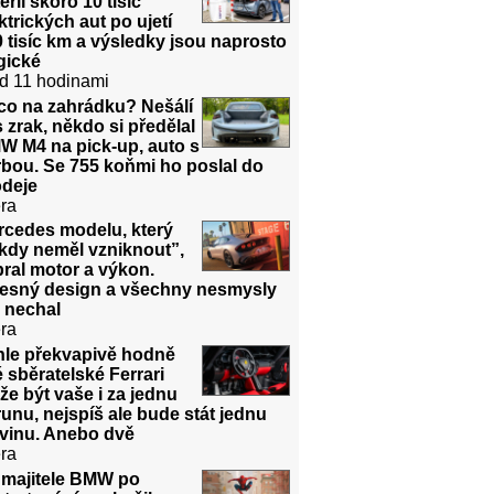
erií skoro 10 tisíc
ktrických aut po ujetí
 tisíc km a výsledky jsou naprosto
gické
d 11 hodinami
co na zahrádku? Nešálí
 zrak, někdo si předělal
W M4 na pick-up, auto s
bou. Se 755 koňmi ho poslal do
odeje
ra
rcedes modelu, který
kdy neměl vzniknout”,
ral motor a výkon.
řesný design a všechny nesmysly
 nechal
ra
hle překvapivě hodně
é sběratelské Ferrari
e být vaše i za jednu
unu, nejspíš ale bude stát jednu
dvinu. Anebo dvě
ra
 majitele BMW po