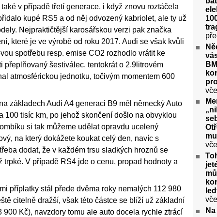
bat
také v případě třetí generace, i když znovu roztáčela
ele
100
přidalo kupé RS5 a od něj odvozený kabriolet, ale ty už
tra
ly. Nejpraktičtější karosářskou verzi pak značka
pře
í, které je ve výrobě od roku 2017. Audi se však kvůli
Ně
rovou spotřebu resp. emise CO2 rozhodlo vrátit ke
vás
BM
 přeplňovaný šestiválec, tentokrát o 2,9litrovém
kor
al atmosférickou jednotku, točivým momentem 600
pr
vče
Me
u na základech Audi A4 generaci B9 měl německý Auto
„ni
a 100 tisíc km, po jehož skončení došlo na obvyklou
seb
ombíku si tak můžeme udělat opravdu ucelený
Ot
mu
kový, na který dokážete koukat celý den, navíc s
vče
třeba dodat, že v každém trsu sladkých hroznů se
To
ež trpké. V případě RS4 jde o cenu, propad hodnoty a
jet
můž
kor
šemi příplatky stál přede dvěma roky nemalých 112 980
le
vče
tě citelně dražší, však této částce se blíží už základní
Na
3 900 Kč), navzdory tomu ale auto docela rychle ztrácí