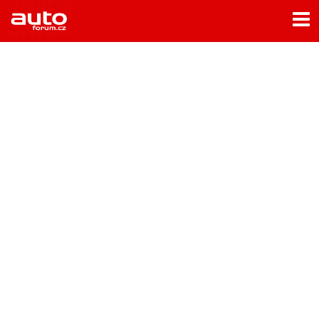
Menu
Home
Rubriky
- Testy aut
- Jízdní dojmy a další testy
- Bleskovky
- Představení
- Fascinace a historie
- Život řidiče
- Tuning
- Technika
- Zajímavosti