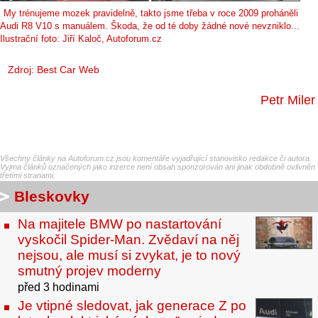
My trénujeme mozek pravidelně, takto jsme třeba v roce 2009 proháněli
Audi R8 V10 s manuálem. Škoda, že od té doby žádné nové nevzniklo...
Ilustrační foto: Jiří Kaloč, Autoforum.cz
Zdroj:
Best Car Web
Petr Miler
Všechny články na Autoforum.cz jsou komentáře vyjadřující stanovisko redakce či autora.
Vyjma článků označených jako inzerce není obsah sponzorován ani jinak obdobně ovlivněn
třetími stranami.
Bleskovky
Na majitele BMW po nastartování
vyskočil Spider-Man. Zvědaví na něj
nejsou, ale musí si zvykat, je to nový
smutný projev moderny
před 3 hodinami
Je vtipné sledovat, jak generace Z po