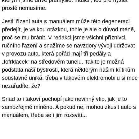
prostě nemusíme.
Jestli řízení auta s manuálem může této degeneraci
předejít, je velkou otázkou, tohle je ale o důvod méně,
proč se mu bránit. V redakci jsme všichni příznivci
ručního řazení a snažíme se navzdory vývoji udržovat
v provozu auta, která pořád mají tři pedály a
„fofrklacek” na středovém tunelu. Tak to je možná
podstata naší bystrosti, která některým našim kritikům
soustavně uniká, třeba v takovém elektromobilu si moc
nezařadíte, že?
Snad to i takoví pochopí jako nevinný vtip, jak je to
samozřejmě míněno. A pokud ne, mohou zkusit auto s
manuálem, třeba se i jim rozsvítí...