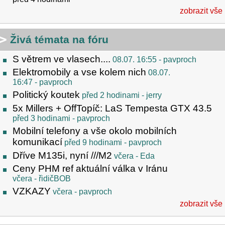
zobrazit vše
Živá témata na fóru
S větrem ve vlasech....
08.07. 16:55
- pavproch
Elektromobily a vse kolem nich
08.07.
16:47
- pavproch
Politický koutek
před 2 hodinami
- jerry
5x Millers + OffTopíč: LaS Tempesta GTX 43.5
před 3 hodinami
- pavproch
Mobilní telefony a vše okolo mobilních
komunikací
před 9 hodinami
- pavproch
Dříve M135i, nyní ///M2
včera
- Eda
Ceny PHM ref aktuální válka v Iránu
včera
- řidičBOB
VZKAZY
včera
- pavproch
zobrazit vše