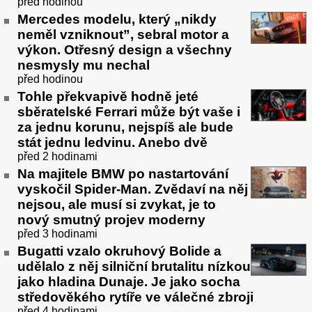
před hodinou
Mercedes modelu, který „nikdy
neměl vzniknout”, sebral motor a
výkon. Otřesný design a všechny
nesmysly mu nechal
před hodinou
Tohle překvapivě hodně jeté
sběratelské Ferrari může být vaše i
za jednu korunu, nejspíš ale bude
stát jednu ledvinu. Anebo dvě
před 2 hodinami
Na majitele BMW po nastartování
vyskočil Spider-Man. Zvědaví na něj
nejsou, ale musí si zvykat, je to
nový smutný projev moderny
před 3 hodinami
Bugatti vzalo okruhový Bolide a
udělalo z něj silniční brutalitu nízkou
jako hladina Dunaje. Je jako socha
středověkého rytíře ve válečné zbroji
před 4 hodinami