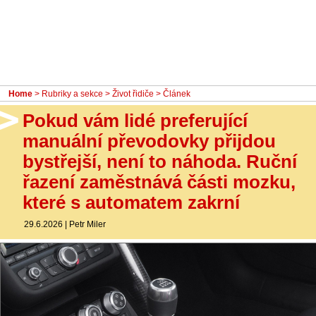
- Ostatní
Diskuzní fórum
Sledujte nás!
Home
>
Rubriky a sekce
>
Život řidiče
> Článek
Pokud vám lidé preferující
manuální převodovky přijdou
bystřejší, není to náhoda. Ruční
řazení zaměstnává části mozku,
které s automatem zakrní
29.6.2026
|
Petr Miler