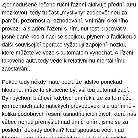
Zjednodušeně řečeno ruční řazení aktivuje přední kůru
mozkovou, tedy tu část „myslivny” zodpovědnou za
paměť, pozornost a rozhodování. Vnímání okolního
provozu a sladění řazení s ním, nutnost pracovat v
jasně dané koordinaci se spojkou, plynem a řadičkou a
další související operace vyžadují zapojení mozku,
které můžete ve voze s automatem vynechat. A řízení
takového auta tedy vede k relativnímu mentálnímu
zaostávání.
Pokud tedy někdy máte pocit, že lidstvo poněkud
hloupne, může to skutečně být vší tou automatizací.
Byli bychom bláhoví, kdybychom řekli, že za to může
jen rozmach automatických převodovek, ale upřímně -
kolika podobných řešení usnadňujících život, které nás
vůbec nenutí přemýšlet nad tím či oním, jsme se za
poslední dekády dočkali? Nad spoustou věcí, nad
kterými jsme dříve přemýšlet museli, teď přemýšlet