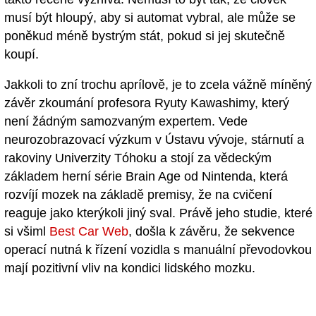
musí být hloupý, aby si automat vybral, ale může se
poněkud méně bystrým stát, pokud si jej skutečně
koupí.
Jakkoli to zní trochu aprílově, je to zcela vážně míněný
závěr zkoumání profesora Ryuty Kawashimy, který
není žádným samozvaným expertem. Vede
neurozobrazovací výzkum v Ústavu vývoje, stárnutí a
rakoviny Univerzity Tóhoku a stojí za vědeckým
základem herní série Brain Age od Nintenda, která
rozvíjí mozek na základě premisy, že na cvičení
reaguje jako kterýkoli jiný sval. Právě jeho studie, které
si všiml
Best Car Web
, došla k závěru, že sekvence
operací nutná k řízení vozidla s manuální převodovkou
mají pozitivní vliv na kondici lidského mozku.