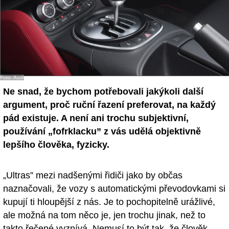
Foto: Audi
Ne snad, že bychom potřebovali jakýkoli další
argument, proč ruční řazení preferovat, na každý
pád existuje. A není ani trochu subjektivní,
používání „fofrklacku” z vás udělá objektivně
lepšího člověka, fyzicky.
„Ultras” mezi nadšenými řidiči jako by občas
naznačovali, že vozy s automatickými převodovkami si
kupují ti hloupější z nás. Je to pochopitelně urážlivé,
ale možná na tom něco je, jen trochu jinak, než to
takto řečené vyznívá. Nemusí to být tak, že člověk