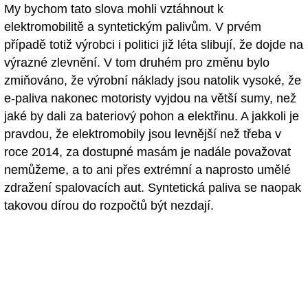
My bychom tato slova mohli vztáhnout k
elektromobilitě a syntetickým palivům. V prvém
případě totiž výrobci i politici již léta slibují, že dojde na
výrazné zlevnění. V tom druhém pro změnu bylo
zmiňováno, že výrobní náklady jsou natolik vysoké, že
e-paliva nakonec motoristy vyjdou na větší sumy, než
jaké by dali za bateriový pohon a elektřinu. A jakkoli je
pravdou, že elektromobily jsou levnější než třeba v
roce 2014, za dostupné masám je nadále považovat
nemůžeme, a to ani přes extrémní a naprosto umělé
zdražení spalovacích aut. Syntetická paliva se naopak
takovou dírou do rozpočtů být nezdají.