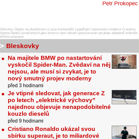
Petr Prokopec
Všechny články na Autoforum.cz jsou komentáře vyjadřující stanovisko redakce či autora.
Vyjma článků označených jako inzerce není obsah sponzorován ani jinak obdobně ovlivněn
třetími stranami.
Bleskovky
Na majitele BMW po nastartování
vyskočil Spider-Man. Zvědaví na něj
nejsou, ale musí si zvykat, je to
nový smutný projev moderny
před 3 hodinami
Je vtipné sledovat, jak generace Z
po letech „elektrické výchovy”
najednou objevuje nenapodobitelné
kouzlo dieselů
před 9 hodinami
Cristiano Ronaldo ukázal svou
sbírku superaut, je to miliardové