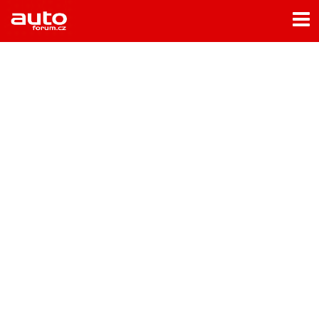
Menu
Home
Rubriky
- Testy aut
- Jízdní dojmy a další testy
- Bleskovky
- Představení
- Fascinace a historie
- Život řidiče
- Tuning
- Technika
- Zajímavosti