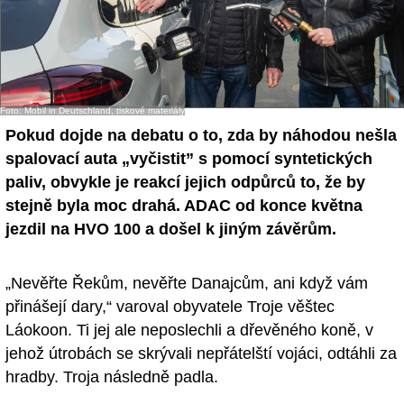
Foto: Mobil in Deutschland, tiskové materiály
Pokud dojde na debatu o to, zda by náhodou nešla
spalovací auta „vyčistit” s pomocí syntetických
paliv, obvykle je reakcí jejich odpůrců to, že by
stejně byla moc drahá. ADAC od konce května
jezdil na HVO 100 a došel k jiným závěrům.
„Nevěřte Řekům, nevěřte Danajcům, ani když vám
přinášejí dary,“ varoval obyvatele Troje věštec
Láokoon. Ti jej ale neposlechli a dřevěného koně, v
jehož útrobách se skrývali nepřátelští vojáci, odtáhli za
hradby. Troja následně padla.