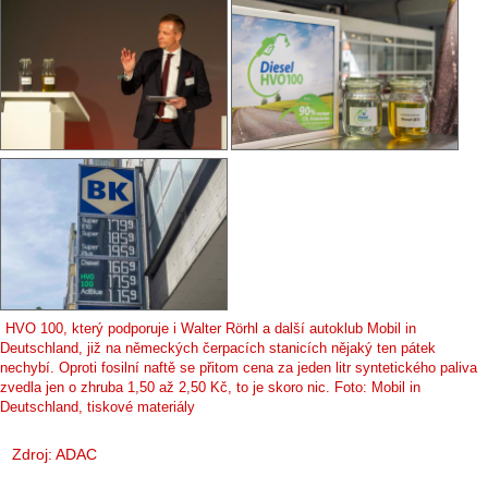
HVO 100, který podporuje i Walter Rörhl a další autoklub Mobil in
Deutschland, již na německých čerpacích stanicích nějaký ten pátek
nechybí. Oproti fosilní naftě se přitom cena za jeden litr syntetického paliva
zvedla jen o zhruba 1,50 až 2,50 Kč, to je skoro nic. Foto: Mobil in
Deutschland, tiskové materiály
Zdroj:
ADAC