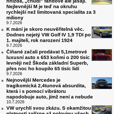
hnízda, „chudí” fandové ale jásají.
Nejlevnější M je teď na okruhu
rychlejší než limitovaná specialita za 3
miliony
9.7.2026
K mání je skoro neuvěřitelná věc.
Dodnes nejetý VW Golf IV 1,9 TDI po
1. majiteli, rok narození 1924
9.7.2026
Číňané začali prodávat 5,1metrové
luxusní auto s 653 koňmi o 200 tisíc
levněji než Škoda základní Superb,
přes noc ho koupilo 65 tisíc lidí
9.7.2026
Nejnovější Mercedes je
tragikomická 2,4tunová absurdita,
která i s pomocí vibrátoru
napodobuje auto, jímž není a nebude
10.7.2026
VW urychlí svou zkázu. S okamžitou
platností zařízne až polovinu všech