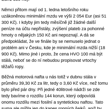
Němci přitom mají od 1. ledna letošního roku
uzákoněnou minimální mzdu ve výši 2 054 Eur (asi 51
300 Kč). I kdyby jim tedy měsíčně již žádné další
peníze na účtu nepřistály, zvýšení plateb za pohonné
hmoty o nějakých 150 Kč ani nepoznají. A dá se
předpokládat, že ve finále by se nemuselo jednat o
problém ani v Česku, kde je minimální mzda nižší (18
900 Kč). Mimo jiné i proto, že cena HVO 100 má být
stálá, neboť se do ní nebudou propisovat vrtochy
těžařů ropy.
Běžná motorová nafta u nás totiž v dubnu stála v
průměru 39,30 Kč za litr, tedy o 3,60 Kč více, než tomu
bylo před pár dny. Při jedné 40litrové nádrži se zde
tedy bavíme o rozdílu 144 korun, který odpovídá
onomu rozdílu mezi fosilní a syntetickou naftou. Tato
suma ale mířila jen do kapes ropných šejků, aniž by