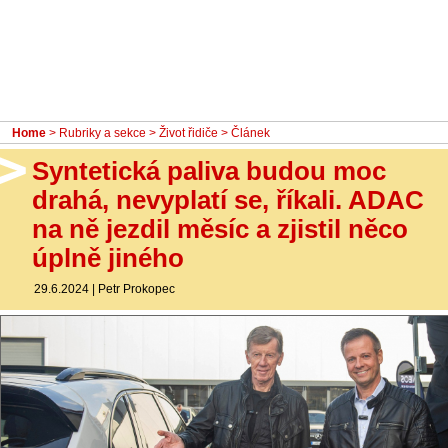
- Ostatní
Diskuzní fórum
Sledujte nás!
Home
>
Rubriky a sekce
>
Život řidiče
> Článek
Syntetická paliva budou moc
drahá, nevyplatí se, říkali. ADAC
na ně jezdil měsíc a zjistil něco
úplně jiného
29.6.2024
|
Petr Prokopec