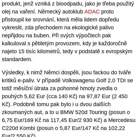
produkt, jenž vzniká z bioodpadu, jako je třeba použitý
olej na vaření. Německý autoklub
ADAC
proto
přistoupil ke srovnání, která měla lidem dopředu
vykreslit, zda přechodem na ekologické palivo
nepřijdou na buben. Při svých výpočtech pak
kalkuloval s pětiletým provozem, kdy je každoročně
najeto 15 tisíc kilometrů, tedy v podstatě s evropským
standardem.
Výsledky, k nimž Němci dospěli, jsou fackou do tváře
kritiků e-paliv. V případě Volkswagenu Golf 2,0 TDI se
totiž měsíční útrata za pohonné hmoty zvedla o
pouhých 5,62 Eur (cca 140 Kč) na 97,87 Eur (2 450
Kč). Podobně tomu pak bylo i u dvou dalších
zkoumaných aut, a to u BMW 520d Touring (posun o
6,75 Eur/169 Kč na 117,45 Eur/2 930 Kč) a Mercedesu
C220d Kombi (posun o 5,87 Eur/147 Kč na 102,22
Eur/2 550 Kč).