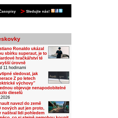
Časopisy
Sledujte nás!
eskovky
stiano Ronaldo ukázal
u sbírku superaut, je to
iardové hračkářství té
jvyšší úrovně
d 11 hodinami
vtipné sledovat, jak
erace Z po letech
ektrické výchovy”
jednou objevuje nenapodobitelné
zlo dieselů
.2026
nault navezl do země
 nových aut jen proto,
 naštval lidi pohledem
něco, co si stejně nemohou koupit