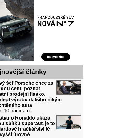
jnovější články
vý šéf Porsche chce za
ždou cenu poznat
stní prodejní fiasko,
lepl výrobu dalšího nikým
chtěného auta
d 10 hodinami
stiano Ronaldo ukázal
u sbírku superaut, je to
iardové hračkářství té
jvyšší úrovně