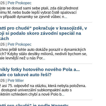
026
|
Petr Prokopec
ste se dosud sami sebe ptali, zda dát přednost
ímu M, nebo bude lepší vybrat čistě spalovací
 v případě dynamiky se zjevně vůbec n
...
tti pro chudé“ pokračuje v krasojízdě, v
ji si podalo skoro závodní speciál na
kách
026
|
Petr Prokopec
chno ještě tohle auto dokáže porazit v dynamických
ch? Kdyby stálo desítky milionů, nedivili bychom se,
ale levnější než u nás Por
...
ikly fotky hotového nového Pola a...
 ale co takové auto řeší?
026
|
Petr Miler
ž asi 75. odpověď na otázku, která nebyla položena.
u dostupné univerzální subkompaktní auto s
liktním vzhledem chybí a nové Polo b
...
tti pro chudé” je podle Hagerty