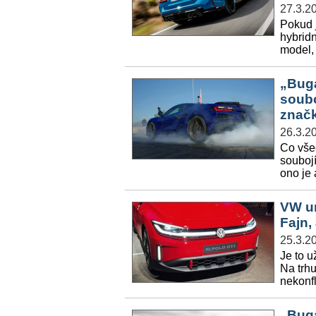
27.3.2
Pokud j
hybridn
model,
„Buga
soubo
znač
26.3.2
Co vše
soubojí
ono je 
VW un
Fajn,
25.3.2
Je to u
Na trh
nekonf
„Buga