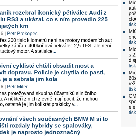
Mio
aut
nik rozebral ikonický pětiválec Audi z
poš
u RS3 a ukázal, co s ním provedlo 225
clo
tis
 ujetých km
MIO
26
|
Petr Prokopec
eno
es 200 tisíc kilometrů není na motory moderních aut
tis
velký zápřah, 400koňový pětiválec 2,5 TFSI ale není
Mio
tuctový motor. A statisíce
...
s 2
dis
ivní cyklisté chtěli obsadit most a
tis
vit dopravu. Policie je chytila do pasti,
Mio
60
a je a sebrala jim kola
re
26
|
Petr Miler
tis
nes protežovaná skupina účastníků silničního
OMV
. A někteří z nich zjevně mají pocit, že mohou
spo
, ostatně je jim kolikrát prakticky v
...
ele
tis
ovnání všech současných BMW M si to
tišti rozdaly hybridy se spalováky,
dek je naprosto jednoznačný