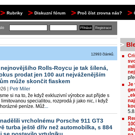
Rubriky
Diskuzní fórum
Proč číst zrovna nás?
slo
Bl
12993 článků.
Cri
svo
mil
nejnovějšího Rolls-Roycu je tak šílená,
ne
pokus prodat jen 100 aut nejváženějším
pře
tům může skončit fiaskem
Je 
026
|
Petr Miler
gen
„el
jsme si na to, že když exkluzivní výrobce aut přijde s
na
limitovanou specialitou, rozprodá ji jako nic, i když
kou
nehorázné peníze. Můž
...
5.8
Re
 nadělili vrcholnému Porsche 911 GT3
100
ě turba ještě dřív než automobilka, s 884
aby
 se postavilo vrtulníku
na 