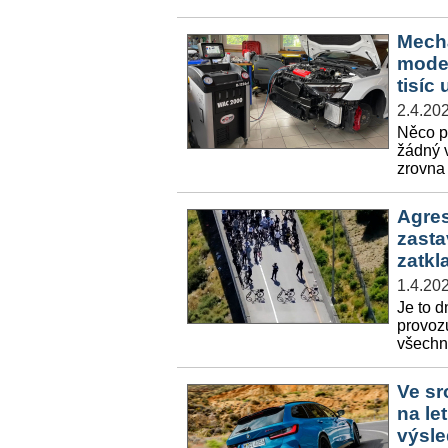
Mecha
model
tisíc
2.4.20
Něco př
žádný 
zrovna 
Agres
zasta
zatkl
1.4.20
Je to d
provozu
všechno
Ve sr
na le
výsle