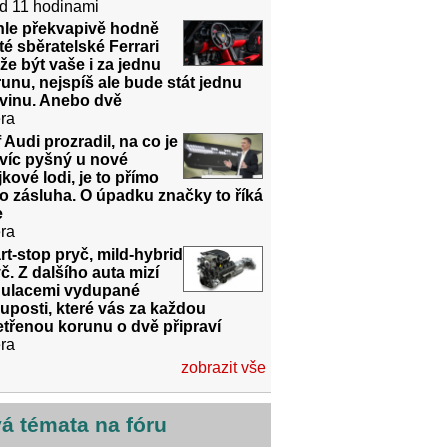
d 11 hodinami
hle překvapivě hodně
té sběratelské Ferrari
e být vaše i za jednu
unu, nejspíš ale bude stát jednu
dvinu. Anebo dvě
ra
 Audi prozradil, na co je
víc pyšný u nové
jkové lodi, je to přímo
o zásluha. O úpadku značky to říká
e
ra
rt-stop pryč, mild-hybrid
č. Z dalšího auta mizí
gulacemi vydupané
uposti, které vás za každou
třenou korunu o dvě připraví
ra
zobrazit vše
vá témata na fóru