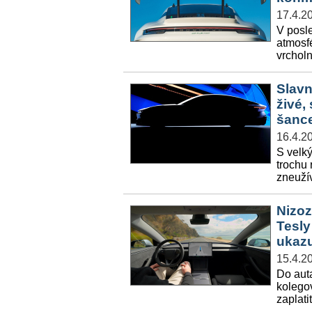
17.4.2
V posl
atmosfé
vrchol
Slavn
živé,
šanc
16.4.2
S velk
trochu 
zneuží
Nizoz
Tesly
ukazu
15.4.2
Do aut
kolegov
zaplati