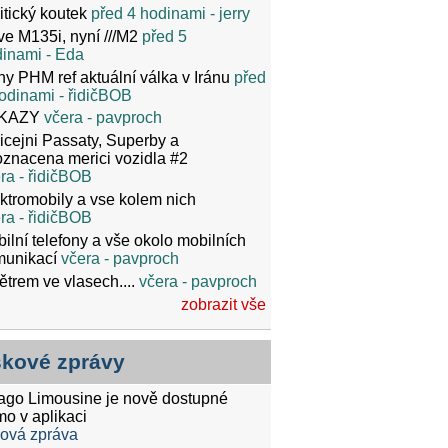
itický koutek
před 4 hodinami
- jerry
ve M135i, nyní ///M2
před 5
dinami
- Eda
y PHM ref aktuální válka v Iránu
před
odinami
- řidičBOB
KAZY
včera
- pavproch
icejni Passaty, Superby a
znacena merici vozidla #2
ra
- řidičBOB
ktromobily a vse kolem nich
ra
- řidičBOB
ilní telefony a vše okolo mobilních
munikací
včera
- pavproch
ětrem ve vlasech....
včera
- pavproch
zobrazit vše
skové zprávy
tago Limousine je nově dostupné
mo v aplikaci
ková zpráva