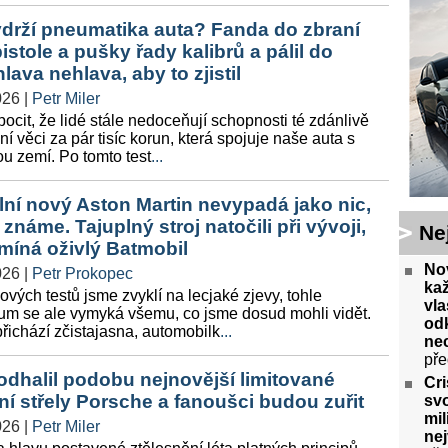
drží pneumatika auta? Fanda do zbraní
pistole a pušky řady kalibrů a pálil do
hlava nehlava, aby to zjistil
026
|
Petr Miler
cit, že lidé stále nedoceňují schopnosti té zdánlivě
vní věci za pár tisíc korun, která spojuje naše auta s
u zemí. Po tomto test
...
lní nový Aston Martin nevypadá jako nic,
 známe. Tajuplný stroj natočili při vývoji,
Ne
míná oživlý Batmobil
No
026
|
Petr Prokopec
ka
ových testů jsme zvyklí na lecjaké zjevy, tohle
vla
um se ale vymyká všemu, co jsme dosud mohli vidět.
odk
řichází zčistajasna, automobilk
...
ne
pře
odhalil podobu nejnovější limitované
Cri
ční střely Porsche a fanoušci budou zuřit
svo
mil
026
|
Petr Miler
ne