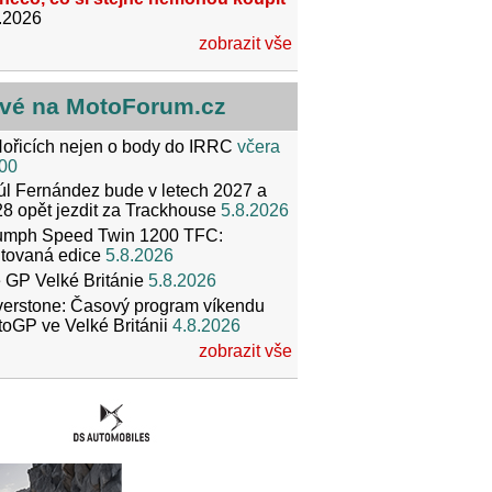
.2026
zobrazit vše
vé na MotoForum.cz
ořicích nejen o body do IRRC
včera
00
l Fernández bude v letech 2027 a
8 opět jezdit za Trackhouse
5.8.2026
iumph Speed Twin 1200 TFC:
itovaná edice
5.8.2026
 GP Velké Británie
5.8.2026
verstone: Časový program víkendu
oGP ve Velké Británii
4.8.2026
zobrazit vše