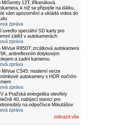
 MiSentry 12T, tříkanálová
okamera, k níž se připojíte na dálku,
le vám upozornění a ukládá videa do
udu
ková zpráva
 uvedlo speciální SD karty pro
rmní zátěž v autokamerách
ková zpráva
 MiVue R850T: zrcátková autokamera
.5K, antireflexním dotykovým
plejem a zadní kamerou
ková zpráva
 MiVue C545: moderní verze
snímkové autokamery s HDR nočním
žimem
ková zpráva
 a Pražská energetika otevřely
lečně 40. nabíjecí stanici pro
ktromobily na odpočívce Mikulášov
ková zpráva
zobrazit vše