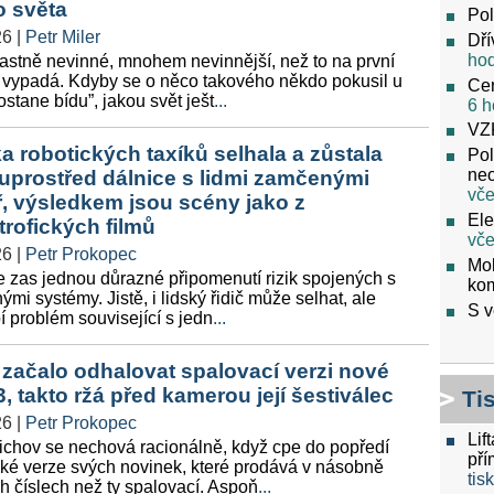
o světa
Pol
26
|
Petr Miler
Dří
ho
lastně nevinné, mnohem nevinnější, než to na první
 vypadá. Kdyby se o něco takového někdo pokusil u
Cen
ostane bídu”, jakou svět ješt
...
6 h
VZ
a robotických taxíků selhala a zůstala
Pol
neo
i uprostřed dálnice s lidmi zamčenými
vče
ř, výsledkem jsou scény jako z
Ele
trofických filmů
vče
26
|
Petr Prokopec
Mob
e zas jednou důrazné připomenutí rizik spojených s
ko
mi systémy. Jistě, i lidský řidič může selhat, ale
S v
 problém související s jedn
...
ačalo odhalovat spalovací verzi nové
3, takto ržá před kamerou její šestiválec
Ti
26
|
Petr Prokopec
Lif
ichov se nechová racionálně, když cpe do popředí
pří
cké verze svých novinek, které prodává v násobně
tis
h číslech než ty spalovací. Aspoň
...