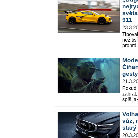
nejry
světa
911
23.3.2
Tipoval
než tis
prohrál
Moder
Číňan
gesty
21.3.2
Pokud s
zabrat,
spíš ja
Volha
vůz, 
starý
20.3.2