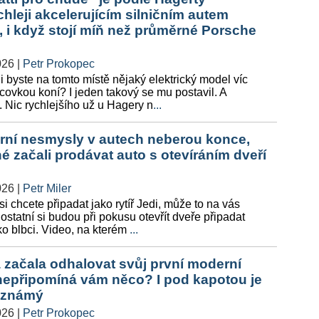
chleji akcelerujícím silničním autem
, i když stojí míň než průměrné Porsche
026
|
Petr Prokopec
i byste na tomto místě nějaký elektrický model víc
ícovkou koní? I jeden takový se mu postavil. A
. Nic rychlejšího už u Hagery n
...
ní nesmysly v autech neberou konce,
é začali prodávat auto s otevíráním dveří
026
|
Petr Miler
i chcete připadat jako rytíř Jedi, může to na vás
 ostatní si budou při pokusu otevřít dveře připadat
ko blbci. Video, na kterém
...
 začala odhalovat svůj první moderní
nepřipomíná vám něco? I pod kapotou je
 známý
026
|
Petr Prokopec