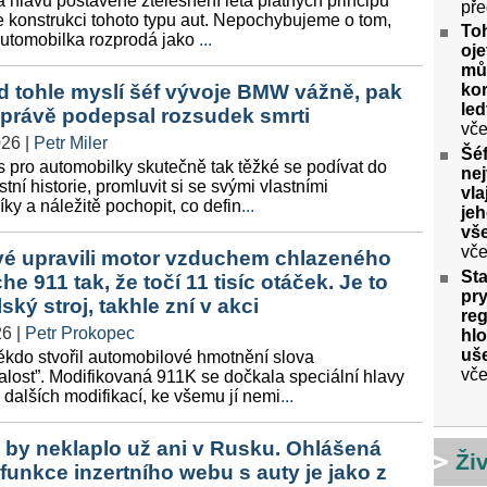
a hlavu postavené ztělesnění léta platných principů
pře
e konstrukci tohoto typu aut. Nepochybujeme o tom,
To
 automobilka rozprodá jako
...
oje
můž
 tohle myslí šéf vývoje BMW vážně, pak
kor
le
 právě podepsal rozsudek smrti
vče
026
|
Petr Miler
Šéf
 pro automobilky skutečně tak těžké se podívat do
nej
stní historie, promluvit si se svými vlastními
vla
ky a náležitě pochopit, co defin
...
jeh
vš
vče
vé upravili motor vzduchem chlazeného
Sta
he 911 tak, že točí 11 tisíc otáček. Je to
pry
ský stroj, takhle zní v akci
re
26
|
Petr Prokopec
hlo
uše
ěkdo stvořil automobilové hmotnění slova
vče
alost”. Modifikovaná 911K se dočkala speciální hlavy
 dalších modifikací, ke všemu jí nemi
...
 by neklaplo už ani v Rusku. Ohlášená
Ži
funkce inzertního webu s auty je jako z