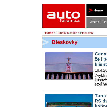
Autoforum
Home
Jméno | He
Home
>
Rubriky a sekce
>
Bleskovky
Bleskovky
Cena 
že i 
klien
18.4.2
Zvykli 
kusově 
stojí 
Turci
RS dv
koňmi