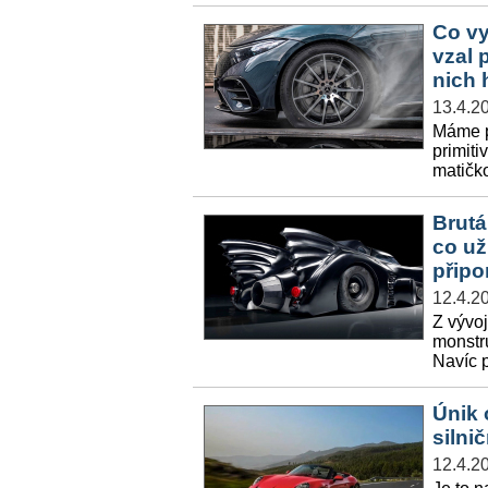
Co vy
vzal 
nich 
13.4.2
Máme po
primiti
matičko
Brutá
co už
připo
12.4.2
Z vývoj
monstr
Navíc p
Únik 
silni
12.4.2