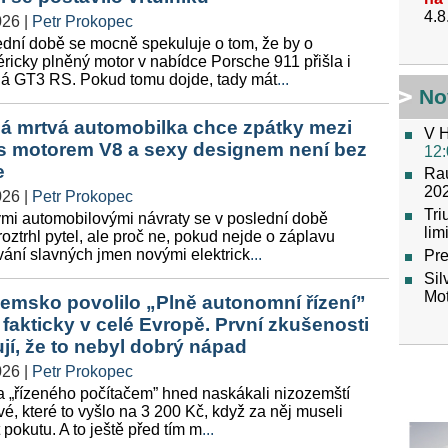
4.8
026
|
Petr Prokopec
ední době se mocně spekuluje o tom, že by o
ricky plněný motor v nabídce Porsche 911 přišla i
ná GT3 RS. Pokud tomu dojde, tady mát
...
No
á mrtvá automobilka chce zpátky mezi
V H
 s motorem V8 a sexy designem není bez
12:
e
Raú
202
026
|
Petr Prokopec
Tr
ými automobilovými návraty se v poslední době
lim
roztrhl pytel, ale proč ne, pokud nejde o záplavu
vání slavných jmen novými elektrick
...
Pre
Sil
Mot
emsko povolilo „Plně autonomní řízení”
 fakticky v celé Evropě. První zkušenosti
jí, že to nebyl dobrý nápad
026
|
Petr Prokopec
a „řízeného počítačem” hned naskákali nizozemští
é, které to vyšlo na 3 200 Kč, když za něj museli
t pokutu. A to ještě před tím m
...