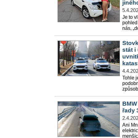
jinéh
5.4.20
Je to v
pohled
nás, „d
Stovk
stát 
uvnit
katas
4.4.20
Tohle j
podobný
způsobí
BMW z
řady 
2.4.20
Ani Mn
elektri
menšíc