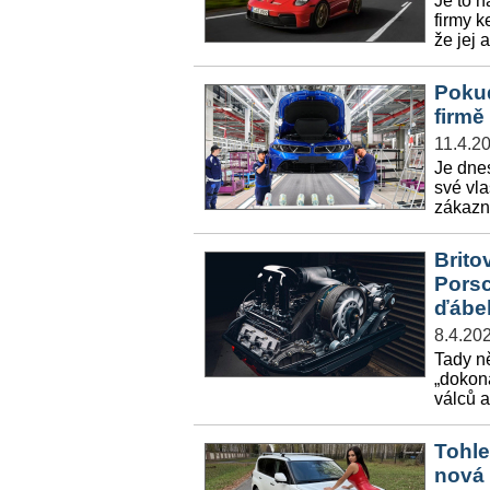
Je to n
firmy k
že jej
Pokud
firmě
11.4.2
Je dnes
své vla
zákazní
Brito
Porsc
ďábel
8.4.20
Tady n
„dokon
válců a
Tohle
nová 