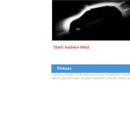
Starší ilustrace téhož
Diskuze
Všechny články na Autoforum.cz jsou komentáře vyjadřu
obsah sponzorován ani jinak obdobně ovlivněn třetími s