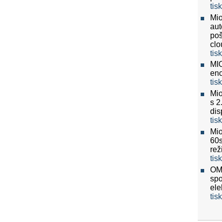
tis
Mio
aut
poš
clo
tis
MIO
eno
tis
Mio
s 2
dis
tis
Mio
60
re
tis
OMV
spo
ele
tis