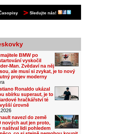
Časopisy
Sledujte nás!
eskovky
 majitele BMW po
tartování vyskočil
der-Man. Zvědaví na něj
sou, ale musí si zvykat, je to nový
utný projev moderny
ra
stiano Ronaldo ukázal
u sbírku superaut, je to
iardové hračkářství té
jvyšší úrovně
.2026
nault navezl do země
 nových aut jen proto,
 naštval lidi pohledem
něco, co si stejně nemohou koupit