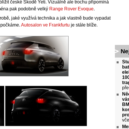
 blížit české Škodě Yeti. Vizuálně ale trochu připomíná
jména pak podobně velký
Range Rover Evoque
.
obě, jaké využívá technika a jak vlastně bude vypadat
tě počkáme.
Autosalon ve Frankfurtu
je stále blíže.
Ne
St
bat
ele
100
tra
pře
Ně
vás
BM
kor
pr
vče
Me