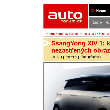
Autoforum
Home
Jméno | He
Home
>
Rubriky a sekce
>
Bleskovky
> Článek
SsangYong XIV 1: k
nezastřených obráz
2.9.2011
|
Petr Miler
|
Přidat příspěvek