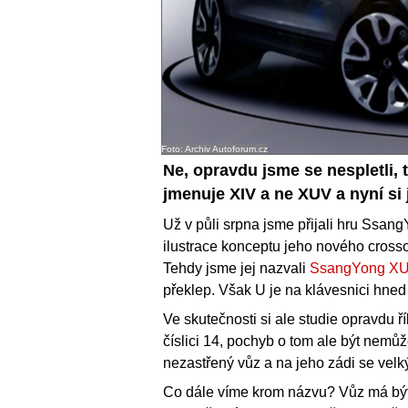
Foto: Archiv Autoforum.cz
Ne, opravdu jsme se nespletli,
jmenuje XIV a ne XUV a nyní si
Už v půli srpna jsme přijali hru Ssan
ilustrace konceptu jeho nového crossov
Tehdy jsme jej nazvali
SsangYong XU
překlep. Však U je na klávesnici hned
Ve skutečnosti si ale studie opravdu ř
číslici 14, pochyb o tom ale být nemůž
nezastřený vůz a na jeho zádi se velk
Co dále víme krom názvu? Vůz má bý