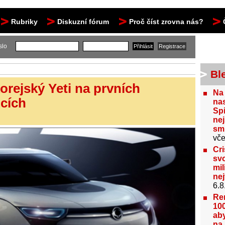
Rubriky
Diskuzní fórum
Proč číst zrovna nás?
slo
Bl
orejský Yeti na prvních
Na
cích
nas
Spi
nej
sm
vče
Cri
svo
mil
ne
6.8
Re
100
aby
na 