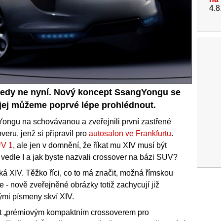
4.8
 tedy ne nyní. Nový koncept SsangYongu se
 jej můžeme poprvé lépe prohlédnout.
gYongu na schovávanou a zveřejnili první zastřené
eru, jenž si připravil pro
autosalon ve Frankfurtu
.
V 1
, ale jen v domnění, že říkat mu XIV musí být
 vedle I a jak byste nazvali crossover na bázi SUV?
íká XIV. Těžko říci, co to má značit, možná římskou
e - nově zveřejněné obrázky totiž zachycují již
ými písmeny skví XIV.
t „prémiovým kompaktním crossoverem pro