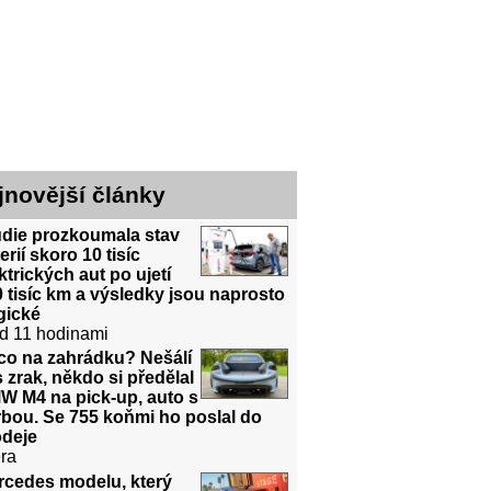
jnovější články
udie prozkoumala stav
erií skoro 10 tisíc
ktrických aut po ujetí
 tisíc km a výsledky jsou naprosto
gické
d 11 hodinami
co na zahrádku? Nešálí
 zrak, někdo si předělal
W M4 na pick-up, auto s
bou. Se 755 koňmi ho poslal do
odeje
ra
rcedes modelu, který