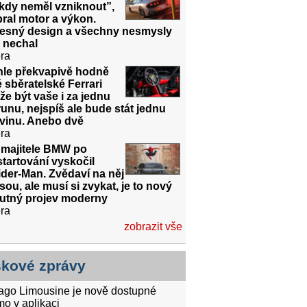
kdy neměl vzniknout”,
ral motor a výkon.
řesný design a všechny nesmysly
 nechal
ra
hle překvapivě hodně
é sběratelské Ferrari
e být vaše i za jednu
unu, nejspíš ale bude stát jednu
dvinu. Anebo dvě
ra
 majitele BMW po
tartování vyskočil
der-Man. Zvědaví na něj
sou, ale musí si zvykat, je to nový
utný projev moderny
ra
zobrazit vše
skové zprávy
tago Limousine je nově dostupné
mo v aplikaci