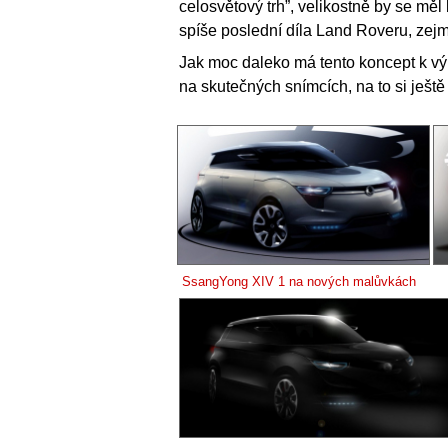
celosvětový trh”, velikostně by se měl
spíše poslední díla Land Roveru, ze
Jak moc daleko má tento koncept k výr
na skutečných snímcích, na to si ješ
SsangYong XIV 1 na nových malůvkách