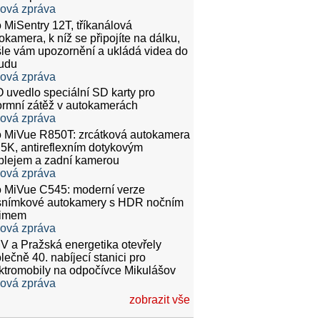
ková zpráva
 MiSentry 12T, tříkanálová
okamera, k níž se připojíte na dálku,
le vám upozornění a ukládá videa do
udu
ková zpráva
 uvedlo speciální SD karty pro
rmní zátěž v autokamerách
ková zpráva
 MiVue R850T: zrcátková autokamera
.5K, antireflexním dotykovým
plejem a zadní kamerou
ková zpráva
 MiVue C545: moderní verze
snímkové autokamery s HDR nočním
žimem
ková zpráva
 a Pražská energetika otevřely
lečně 40. nabíjecí stanici pro
ktromobily na odpočívce Mikulášov
ková zpráva
zobrazit vše