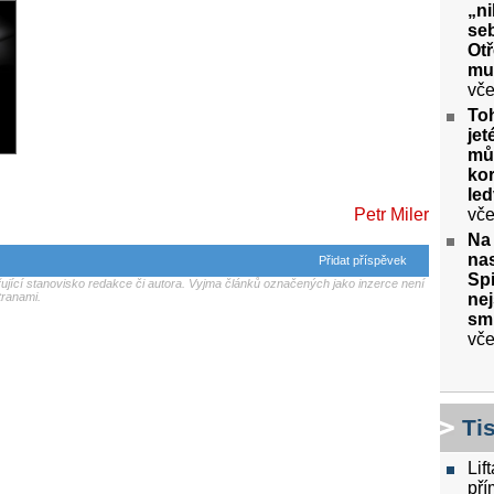
„ni
seb
Ot
mu
vče
To
jet
můž
kor
le
vče
Petr Miler
Na
nas
Přidat příspěvek
Spi
jící stanovisko redakce či autora. Vyjma článků označených jako inzerce není
nej
tranami.
sm
vče
Ti
Lif
pří