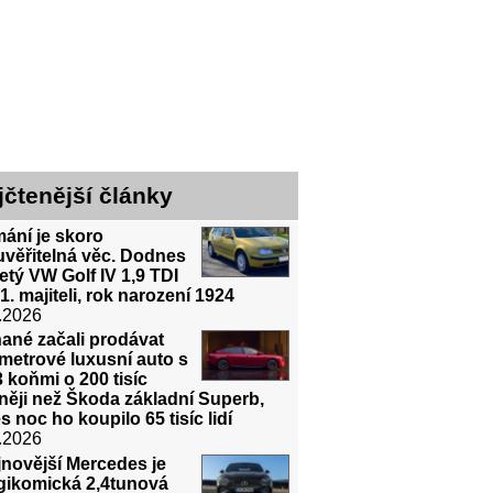
jčtenější články
ání je skoro
uvěřitelná věc. Dodnes
etý VW Golf IV 1,9 TDI
1. majiteli, rok narození 1924
.2026
ané začali prodávat
metrové luxusní auto s
 koňmi o 200 tisíc
něji než Škoda základní Superb,
s noc ho koupilo 65 tisíc lidí
.2026
novější Mercedes je
agikomická 2,4tunová