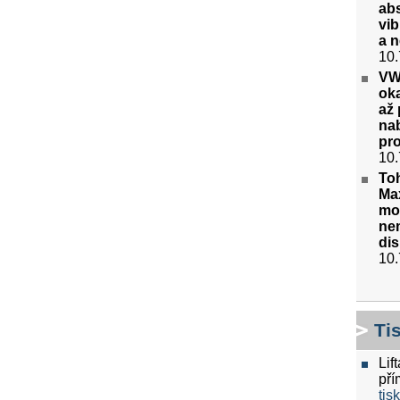
abs
vib
a 
10.
VW 
oka
až
nab
pr
10.
Toh
Ma
mot
ne
di
10.
Ti
Lif
pří
tis