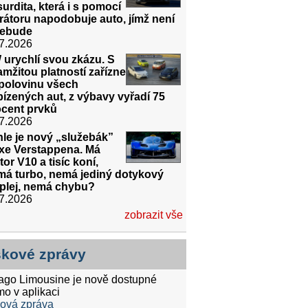
urdita, která i s pomocí
rátoru napodobuje auto, jímž není
nebude
7.2026
urychlí svou zkázu. S
mžitou platností zařízne
 polovinu všech
ízených aut, z výbavy vyřadí 75
ocent prvků
7.2026
le je nový „služebák”
xe Verstappena. Má
or V10 a tisíc koní,
má turbo, nemá jediný dotykový
splej, nemá chybu?
7.2026
zobrazit vše
skové zprávy
tago Limousine je nově dostupné
mo v aplikaci
ková zpráva