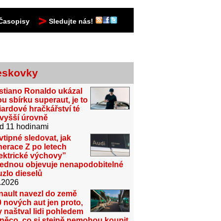
Časopisy
Sledujte nás!
eskovky
stiano Ronaldo ukázal
u sbírku superaut, je to
iardové hračkářství té
jvyšší úrovně
d 11 hodinami
vtipné sledovat, jak
erace Z po letech
ektrické výchovy”
jednou objevuje nenapodobitelné
zlo dieselů
.2026
nault navezl do země
 nových aut jen proto,
 naštval lidi pohledem
něco, co si stejně nemohou koupit