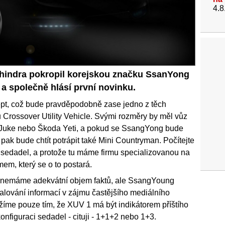
4.8
hindra pokropil korejskou značku SsanYong
a společně hlásí první novinku.
t, což bude pravděpodobně zase jedno z těch
Crossover Utility Vehicle. Svými rozměry by měl vůz
 Juke nebo Škoda Yeti, a pokud se SsangYong bude
pak bude chtít potrápit také Mini Countryman. Počítejte
sedadel, a protože tu máme firmu specializovanou na
em, který se o to postará.
ěj nemáme adekvátní objem faktů, ale SsangYoung
lování informací v zájmu častějšího mediálního
užíme pouze tím, že XUV 1 má být indikátorem příštího
nfiguraci sedadel - cituji - 1+1+2 nebo 1+3.