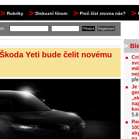
Rubriky
Diskuzní fórum
Proč číst zrovna nás?
slo
Bl
Škoda Yeti bude čelit novému
Cri
svo
mil
ne
pře
Je 
gen
„el
na
kou
5.8
Re
100
aby
na 