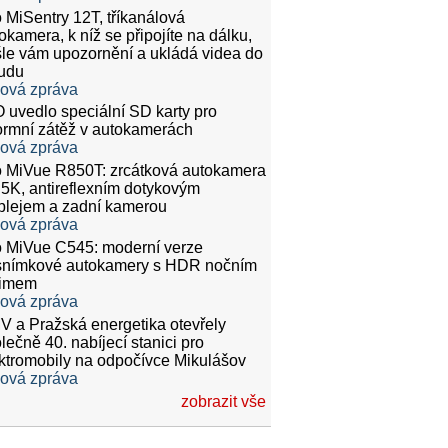
 MiSentry 12T, tříkanálová
okamera, k níž se připojíte na dálku,
le vám upozornění a ukládá videa do
udu
ková zpráva
 uvedlo speciální SD karty pro
rmní zátěž v autokamerách
ková zpráva
 MiVue R850T: zrcátková autokamera
.5K, antireflexním dotykovým
plejem a zadní kamerou
ková zpráva
 MiVue C545: moderní verze
snímkové autokamery s HDR nočním
žimem
ková zpráva
 a Pražská energetika otevřely
lečně 40. nabíjecí stanici pro
ktromobily na odpočívce Mikulášov
ková zpráva
zobrazit vše