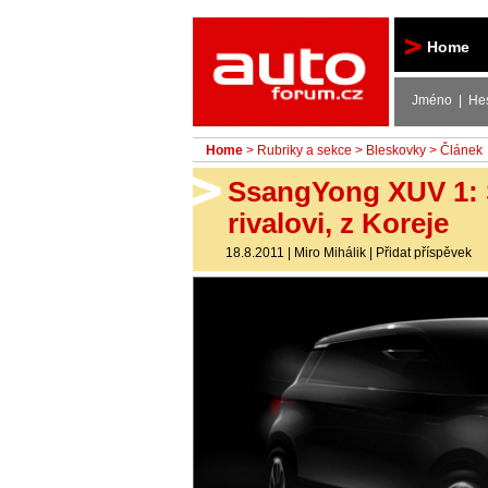
Autoforum
Home
Jméno | He
Home
>
Rubriky a sekce
>
Bleskovky
> Článek
SsangYong XUV 1: 
rivalovi, z Koreje
18.8.2011
|
Miro Mihálik
|
Přidat příspěvek