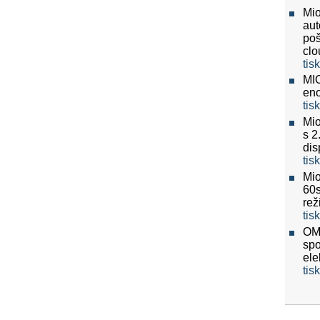
Mio
aut
poš
clo
tis
MIO
eno
tis
Mio
s 2
dis
tis
Mio
60
re
tis
OMV
spo
ele
tis