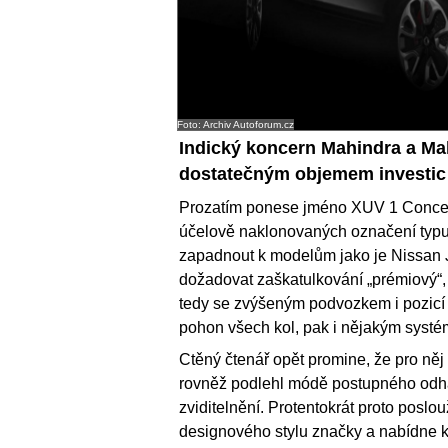
Foto: Archiv Autoforum.cz
Indický koncern Mahindra a Ma
dostatečným objemem investic 
Prozatím ponese jméno XUV 1 Concep
účelově naklonovaných označení typu 
zapadnout k modelům jako je Nissan
dožadovat zaškatulkování „prémiový“, 
tedy se zvýšeným podvozkem i pozicí 
pohon všech kol, pak i nějakým systém
Ctěný čtenář opět promine, že pro n
rovněž podlehl módě postupného odha
zviditelnění. Protentokrát proto poslo
designového stylu značky a nabídne ko