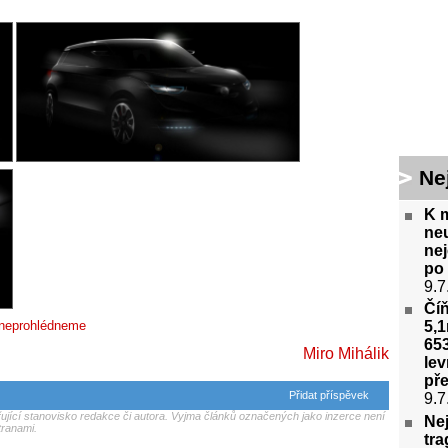
Ne
K m
ne
nej
po 
9.7
Číň
 neprohlédneme
5,1
653
Miro Mihálik
lev
pře
Přidat příspěvek
9.7
jící stanovisko redakce či autora. Vyjma článků označených jako inzerce není
Nej
tranami.
tr