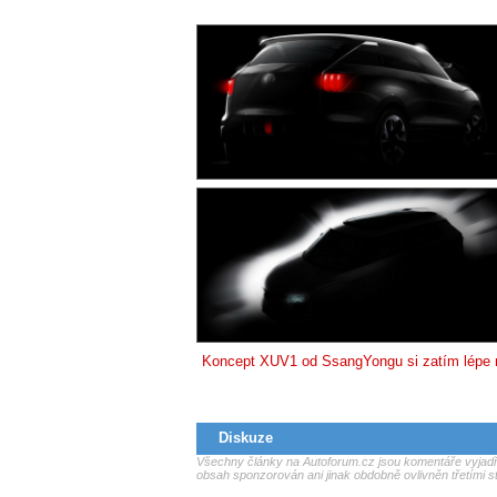
Koncept XUV1 od SsangYongu si zatím lépe
Diskuze
Všechny články na Autoforum.cz jsou komentáře vyjadřu
obsah sponzorován ani jinak obdobně ovlivněn třetími s