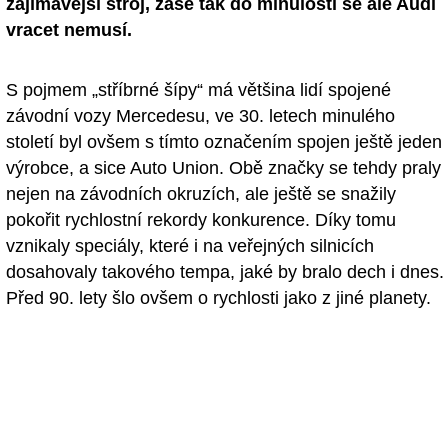
zajímavější stroj, zase tak do minulosti se ale Audi
vracet nemusí.
S pojmem „stříbrné šípy“ má většina lidí spojené
závodní vozy Mercedesu, ve 30. letech minulého
století byl ovšem s tímto označením spojen ještě jeden
výrobce, a sice Auto Union. Obě značky se tehdy praly
nejen na závodních okruzích, ale ještě se snažily
pokořit rychlostní rekordy konkurence. Díky tomu
vznikaly speciály, které i na veřejných silnicích
dosahovaly takového tempa, jaké by bralo dech i dnes.
Před 90. lety šlo ovšem o rychlosti jako z jiné planety.