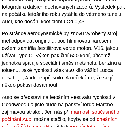
fotografií a dalších dochovaných záběrů. Výsledek pak
na počátku letošního roku vytáhla do větrného tunelu
Audi, kde dosáhl koeficientu Cd 0,43.
Po stránce aerodynamické by znovu vyrobený stroj
měl odpovídat originálu, pod hliníkovou karoserii
ovšem zamířila šestilitrová verze motoru V16, jakou
užíval Type C. Výkon pak činí 520 koní, přičemž
jednotka spaluje speciální směs metanolu, benzinu a
toluenu. Jaké rychlosti však 960 kilo vážící Lucca
dosahuje, Audi neupřesnilo. A nečekáme, že se jí
někdo pokusí dosáhnout.
Auto se představí na letošním Festivalu rychlosti v
Goodwoodu a jistě bude na panství lorda Marche
zajímavou atrakcí. Jen nás při
marnosti současného
počínání Audi
možná stačilo, kdyby se od
dnešních
stále větších absurdit
vrátilo k
jen pár let starým,