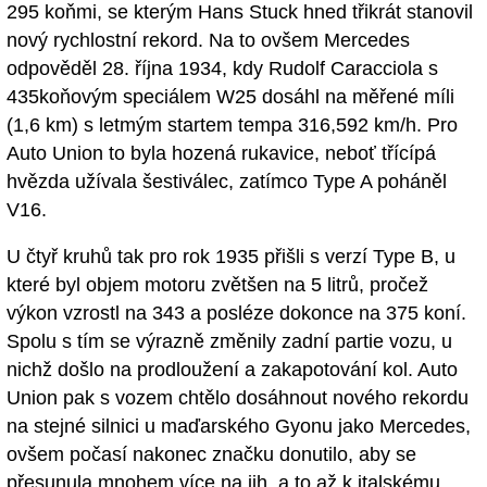
295 koňmi, se kterým Hans Stuck hned třikrát stanovil
nový rychlostní rekord. Na to ovšem Mercedes
odpověděl 28. října 1934, kdy Rudolf Caracciola s
435koňovým speciálem W25 dosáhl na měřené míli
(1,6 km) s letmým startem tempa 316,592 km/h. Pro
Auto Union to byla hozená rukavice, neboť třícípá
hvězda užívala šestiválec, zatímco Type A poháněl
V16.
U čtyř kruhů tak pro rok 1935 přišli s verzí Type B, u
které byl objem motoru zvětšen na 5 litrů, pročež
výkon vzrostl na 343 a posléze dokonce na 375 koní.
Spolu s tím se výrazně změnily zadní partie vozu, u
nichž došlo na prodloužení a zakapotování kol. Auto
Union pak s vozem chtělo dosáhnout nového rekordu
na stejné silnici u maďarského Gyonu jako Mercedes,
ovšem počasí nakonec značku donutilo, aby se
přesunula mnohem více na jih, a to až k italskému