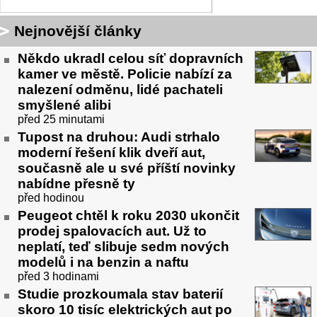
Nejnovější články
Někdo ukradl celou síť dopravních
kamer ve městě. Policie nabízí za
nalezení odměnu, lidé pachateli
smyšlené alibi
před 25 minutami
Tupost na druhou: Audi strhalo
moderní řešení klik dveří aut,
současně ale u své příští novinky
nabídne přesně ty
před hodinou
Peugeot chtěl k roku 2030 ukončit
prodej spalovacích aut. Už to
neplatí, teď slibuje sedm nových
modelů i na benzin a naftu
před 3 hodinami
Studie prozkoumala stav baterií
skoro 10 tisíc elektrických aut po