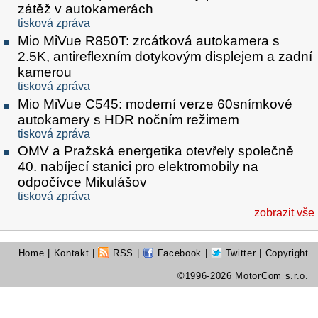
zátěž v autokamerách
tisková zpráva
Mio MiVue R850T: zrcátková autokamera s
2.5K, antireflexním dotykovým displejem a zadní
kamerou
tisková zpráva
Mio MiVue C545: moderní verze 60snímkové
autokamery s HDR nočním režimem
tisková zpráva
OMV a Pražská energetika otevřely společně
40. nabíjecí stanici pro elektromobily na
odpočívce Mikulášov
tisková zpráva
zobrazit vše
Home
|
Kontakt
|
RSS
|
Facebook
|
Twitter
| Copyright
©1996-2026 MotorCom s.r.o.