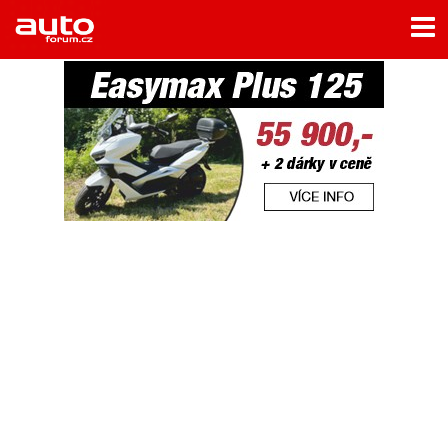
Menu
Home
Rubriky
- Testy aut
- Jízdní dojmy a další testy
- Bleskovky
- Představení
- Fascinace a historie
- Život řidiče
- Tuning
- Technika
- Zajímavosti