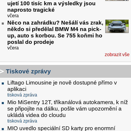
ujetí 100 tisíc km a výsledky jsou
naprosto tragické
včera
Něco na zahrádku? Nešálí vás zrak,
někdo si předělal BMW M4 na pick-
up, auto s korbou. Se 755 koňmi ho
poslal do prodeje
včera
zobrazit vše
Tiskové zprávy
Liftago Limousine je nově dostupné přímo v
aplikaci
tisková zpráva
Mio MiSentry 12T, tříkanálová autokamera, k níž
se připojíte na dálku, pošle vám upozornění a
ukládá videa do cloudu
tisková zpráva
MIO uvedlo speciální SD karty pro enormní