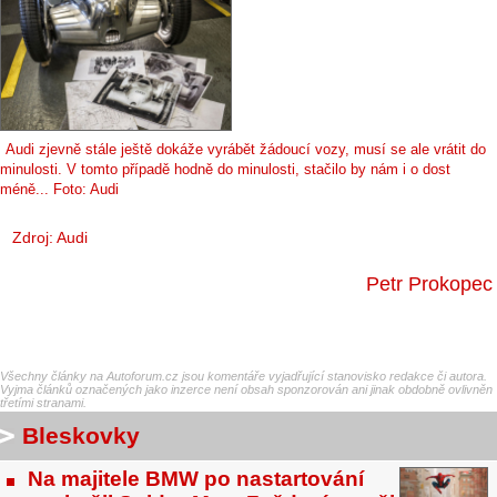
Audi zjevně stále ještě dokáže vyrábět žádoucí vozy, musí se ale vrátit do
minulosti. V tomto případě hodně do minulosti, stačilo by nám i o dost
méně... Foto: Audi
Zdroj: Audi
Petr Prokopec
Všechny články na Autoforum.cz jsou komentáře vyjadřující stanovisko redakce či autora.
Vyjma článků označených jako inzerce není obsah sponzorován ani jinak obdobně ovlivněn
třetími stranami.
Bleskovky
Na majitele BMW po nastartování