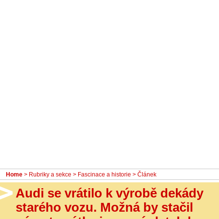
- Ostatní
Diskuzní fórum
Sledujte nás!
Home
>
Rubriky a sekce
>
Fascinace a historie
> Článek
Audi se vrátilo k výrobě dekády
starého vozu. Možná by stačil