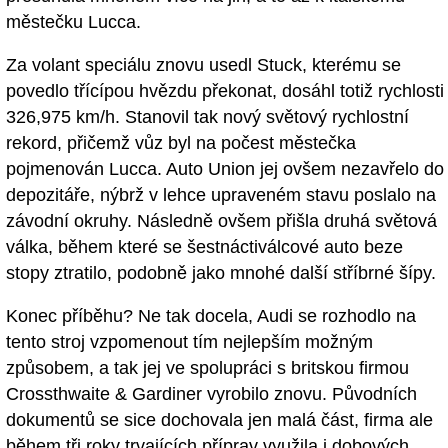
městečku Lucca.
Za volant speciálu znovu usedl Stuck, kterému se
povedlo třícípou hvězdu překonat, dosáhl totiž rychlosti
326,975 km/h. Stanovil tak nový světový rychlostní
rekord, přičemž vůz byl na počest městečka
pojmenován Lucca. Auto Union jej ovšem nezavřelo do
depozitáře, nýbrž v lehce upraveném stavu poslalo na
závodní okruhy. Následně ovšem přišla druhá světová
válka, během které se šestnáctiválcové auto beze
stopy ztratilo, podobně jako mnohé další stříbrné šípy.
Konec příběhu? Ne tak docela, Audi se rozhodlo na
tento stroj vzpomenout tím nejlepším možným
způsobem, a tak jej ve spolupráci s britskou firmou
Crossthwaite & Gardiner vyrobilo znovu. Původních
dokumentů se sice dochovala jen malá část, firma ale
během tři roky trvajících příprav využila i dobových