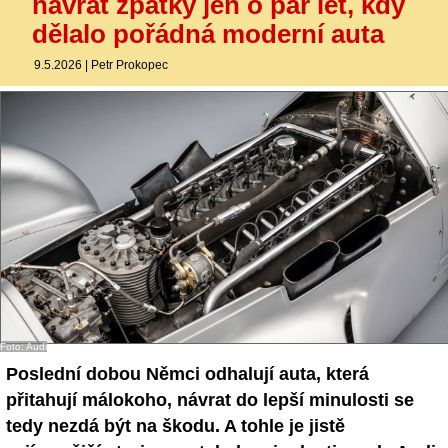
návrat zpátky jen o pár let, kdy
dělalo pořádná moderní auta
9.5.2026
|
Petr Prokopec
Foto: Audi
Poslední dobou Němci odhalují auta, která
přitahují málokoho, návrat do lepší minulosti se
tedy nezdá být na škodu. A tohle je jistě