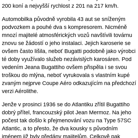
200 koní a nejvyšší rychlost z 201 na 217 km/h.
Automobilka původně vyrobila 43 aut se sníženým
podvozkem a pouhé dva s kompresorem. Nicméně
mnozí majitelé atmosférických vozů navštívili továrnu
znovu se žádostí o jeho instalaci. Jejich karoserie se
ovšem často lišila, neboť Bugatti podobně jako výrobci
té doby využívalo služeb nezávislých karosáren. Pod
vedením Jeana Bugattiho ovšem přispěla i se svou
troškou do mlýna, neboť vyrukovala s vlastním kupé
zvaným nejprve Coupe Aéro odkazujícím na předchozí
verzi Aérolithe.
Jenže v prosinci 1936 se do Atlantiku zřítil Bugattiho
dobrý přítel, francouzský pilot Jean Mermoz. Na jeho
počest tak došlo k přejmenování vozu na Type 57SC
Atlantic, a to přesto, že dva kousky s původním
jménem již byly předány majitelům. Celkově pak