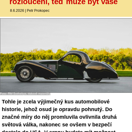
rozloučení, teď může být vaše
8.6.2026
|
Petr Prokopec
Foto: RM Sothebys, tiskové materiály
Tohle je zcela výjimečný kus automobilové
historie, jehož osud je opravdu pohnutý. Do
značné míry do něj promluvila ovlivnila druhá
světová válka, nakonec se ovšem v bezpečí