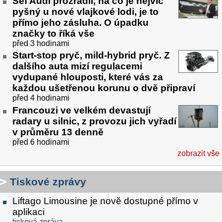
Šéf Audi prozradil, na co je nejvíc
pyšný u nové vlajkové lodi, je to
přímo jeho zásluha. O úpadku
značky to říká vše
před 3 hodinami
Start-stop pryč, mild-hybrid pryč. Z
dalšího auta mizí regulacemi
vydupané hlouposti, které vás za
každou ušetřenou korunu o dvě připraví
před 4 hodinami
Francouzi ve velkém devastují
radary u silnic, z provozu jich vyřadí
v průměru 13 denně
před 6 hodinami
zobrazit vše
Tiskové zprávy
Liftago Limousine je nově dostupné přímo v
aplikaci
tisková zpráva