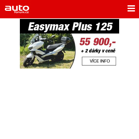
Menu
Home
Rubriky
- Testy aut
- Jízdní dojmy a další testy
- Bleskovky
- Představení
- Fascinace a historie
- Život řidiče
- Tuning
- Technika
- Zajímavosti