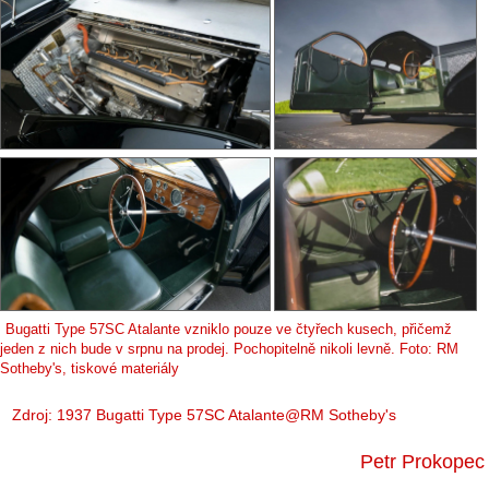
Bugatti Type 57SC Atalante vzniklo pouze ve čtyřech kusech, přičemž
jeden z nich bude v srpnu na prodej. Pochopitelně nikoli levně. Foto: RM
Sotheby's, tiskové materiály
Zdroj: 1937 Bugatti Type 57SC Atalante@RM Sotheby's
Petr Prokopec