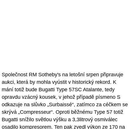
Společnost RM Sotheby's na letošní srpen připravuje
aukci, která by mohla vyústit v historický rekord. K
mání totiž bude Bugatti Type 57SC Atalante, tedy
opravdu vzácný kousek, v jehož případě písmeno S
odkazuje na slůvko „Surbaissé“, zatímco za céčkem se
skrývá „Compresseur“. Oproti běžnému Type 57 totiž
Bugatti snížilo světlou výšku a 3,3litrový osmiválec
osadilo kompresorem. Ten pak zvedl výkon ze 170 na