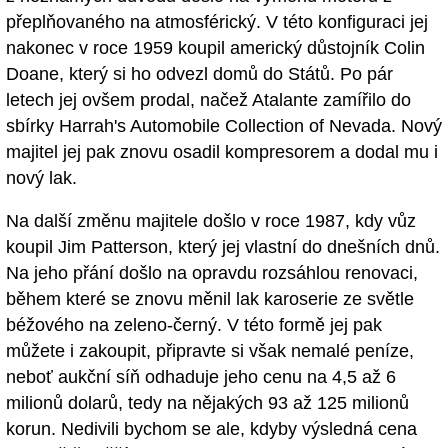
přeplňovaného na atmosférický. V této konfiguraci jej
nakonec v roce 1959 koupil americký důstojník Colin
Doane, který si ho odvezl domů do Států. Po pár
letech jej ovšem prodal, načež Atalante zamířilo do
sbírky Harrah's Automobile Collection of Nevada. Nový
majitel jej pak znovu osadil kompresorem a dodal mu i
nový lak.
Na další změnu majitele došlo v roce 1987, kdy vůz
koupil Jim Patterson, který jej vlastní do dnešních dnů.
Na jeho přání došlo na opravdu rozsáhlou renovaci,
během které se znovu měnil lak karoserie ze světle
béžového na zeleno-černý. V této formě jej pak
můžete i zakoupit, připravte si však nemalé peníze,
neboť aukční síň odhaduje jeho cenu na 4,5 až 6
milionů dolarů, tedy na nějakých 93 až 125 milionů
korun. Nedivili bychom se ale, kdyby výsledná cena