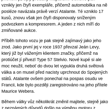
vznikly jen čtyři exempláře, přičemž automobilka na ně
posléze navázala právě verzí Atalante. Té vzniklo 17
kusů, znovu však jen čtyři disponovaly sníženým
podvozkem a kompresorem. A jeden z nich míří do
zmiňované aukce.
Příběh tohoto vozu je pak stejně zajímavý jako jeho
zrod. Jako první jej v roce 1937 převzal Jeán Levy,
který již byl váženým klientem značky, přičemž na
protiúčet jí přivezl Type 57 Stelvio. Nové kupé si ale
moc neužil, neboť do dvou let vypukla druhá světová
válka a on musel před nacisty uprchnout do Spojených
států. Atalante ovšem ponechal na pospas osudu ve
Francii, kde bylo později zaregistrováno na jeho přítele
Maurice Webera.
Během války vůz několikrát změnil majitele, stejně jako
z neznámých důvodů došlo na výměnu motoru z