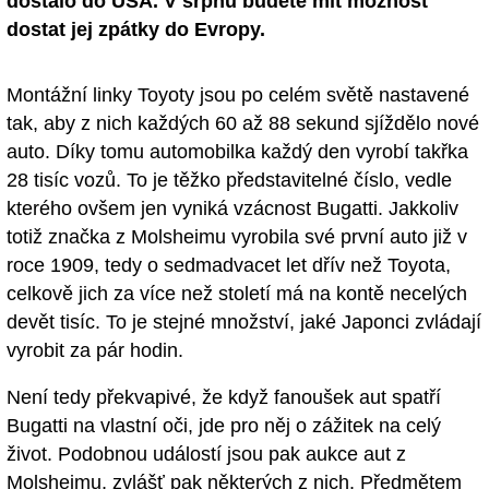
dostalo do USA. V srpnu budete mít možnost
dostat jej zpátky do Evropy.
Montážní linky Toyoty jsou po celém světě nastavené
tak, aby z nich každých 60 až 88 sekund sjíždělo nové
auto. Díky tomu automobilka každý den vyrobí takřka
28 tisíc vozů. To je těžko představitelné číslo, vedle
kterého ovšem jen vyniká vzácnost Bugatti. Jakkoliv
totiž značka z Molsheimu vyrobila své první auto již v
roce 1909, tedy o sedmadvacet let dřív než Toyota,
celkově jich za více než století má na kontě necelých
devět tisíc. To je stejné množství, jaké Japonci zvládají
vyrobit za pár hodin.
Není tedy překvapivé, že když fanoušek aut spatří
Bugatti na vlastní oči, jde pro něj o zážitek na celý
život. Podobnou událostí jsou pak aukce aut z
Molsheimu, zvlášť pak některých z nich. Předmětem