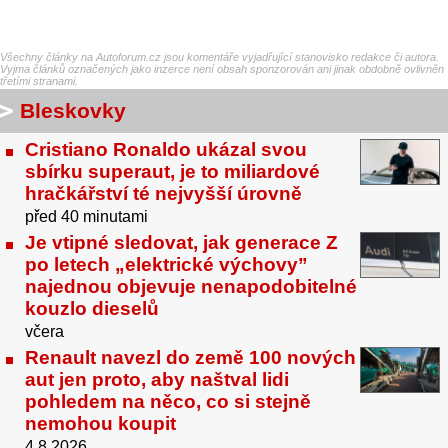
Všechny články na Autoforum.cz jsou komentáře vyjadřující stanovisko redakce či autora.
Vyjma článků označených jako inzerce není obsah sponzorován ani jinak obdobně ovlivněn
třetími stranami.
Bleskovky
Cristiano Ronaldo ukázal svou
sbírku superaut, je to miliardové
hračkářství té nejvyšší úrovně
před 40 minutami
Je vtipné sledovat, jak generace Z
po letech „elektrické výchovy”
najednou objevuje nenapodobitelné
kouzlo dieselů
včera
Renault navezl do země 100 nových
aut jen proto, aby naštval lidi
pohledem na něco, co si stejně
nemohou koupit
4.8.2026