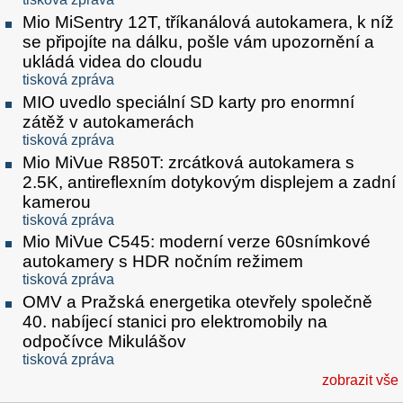
Mio MiSentry 12T, tříkanálová autokamera, k níž
se připojíte na dálku, pošle vám upozornění a
ukládá videa do cloudu
tisková zpráva
MIO uvedlo speciální SD karty pro enormní
zátěž v autokamerách
tisková zpráva
Mio MiVue R850T: zrcátková autokamera s
2.5K, antireflexním dotykovým displejem a zadní
kamerou
tisková zpráva
Mio MiVue C545: moderní verze 60snímkové
autokamery s HDR nočním režimem
tisková zpráva
OMV a Pražská energetika otevřely společně
40. nabíjecí stanici pro elektromobily na
odpočívce Mikulášov
tisková zpráva
zobrazit vše