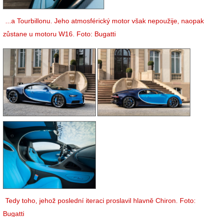
...a Tourbillonu. Jeho atmosférický motor však nepoužije, naopak
zůstane u motoru W16. Foto: Bugatti
Tedy toho, jehož poslední iteraci proslavil hlavně Chiron. Foto:
Bugatti