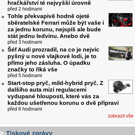
hračkářství té nejvyšší úrovně
před 2 hodinami
Tohle překvapivě hodně ojeté
sběratelské Ferrari může být vaše i
za jednu korunu, nejspíš ale bude
stát jednu ledvinu. Anebo dvě
před 3 hodinami
Šéf Audi prozradil, na co je nejvíc
pyšný u nové vlajkové lodi, je to
přímo jeho zásluha. O úpadku
značky to říká vše
před 5 hodinami
Start-stop pryč, mild-hybrid pryč. Z
dalšího auta mizí regulacemi
vydupané hlouposti, které vás za
každou ušetřenou korunu o dvě připraví
před 6 hodinami
zobrazit vše
Tiskové zprávy