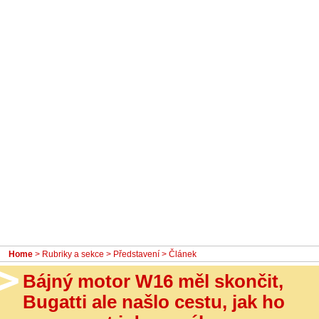
- Ostatní
Diskuzní fórum
Sledujte nás!
Home
>
Rubriky a sekce
>
Představení
> Článek
Bájný motor W16 měl skončit,
Bugatti ale našlo cestu, jak ho