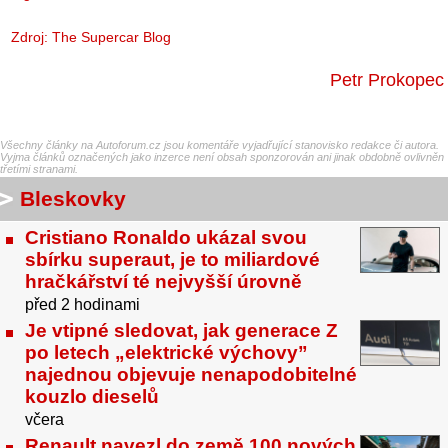
Zdroj:
The Supercar Blog
Petr Prokopec
Všechny články na Autoforum.cz jsou komentáře vyjadřující stanovisko redakce či autora.
Vyjma článků označených jako inzerce není obsah sponzorován ani jinak obdobně ovlivněn
třetími stranami.
Bleskovky
Cristiano Ronaldo ukázal svou
sbírku superaut, je to miliardové
hračkářství té nejvyšší úrovně
před 2 hodinami
Je vtipné sledovat, jak generace Z
po letech „elektrické výchovy”
najednou objevuje nenapodobitelné
kouzlo dieselů
včera
Renault navezl do země 100 nových