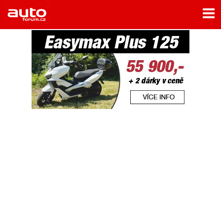
Menu
Home
Rubriky
- Testy aut
- Jízdní dojmy a další testy
- Bleskovky
- Představení
- Fascinace a historie
- Život řidiče
- Tuning
- Technika
- Zajímavosti