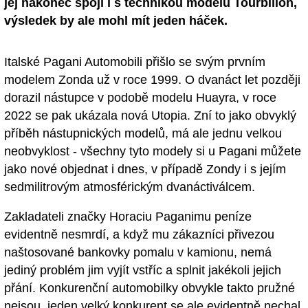
jej nakonec spojí i s technikou modelu Tourbillon,
výsledek by ale mohl mít jeden háček.
Italské Pagani Automobili přišlo se svým prvním
modelem Zonda už v roce 1999. O dvanáct let později
dorazil nástupce v podobě modelu Huayra, v roce
2022 se pak ukázala nová Utopia. Zní to jako obvyklý
příběh nástupnických modelů, má ale jednu velkou
neobvyklost - všechny tyto modely si u Pagani můžete
jako nové objednat i dnes, v případě Zondy i s jejím
sedmilitrovým atmosférickým dvanáctiválcem.
Zakladateli značky Horaciu Paganimu peníze
evidentně nesmrdí, a když mu zákazníci přivezou
naštosované bankovky pomalu v kamionu, nemá
jediný problém jim vyjít vstříc a splnit jakékoli jejich
přání. Konkurenční automobilky obvykle takto pružné
nejsou, jeden velký konkurent se ale evidentně nechal