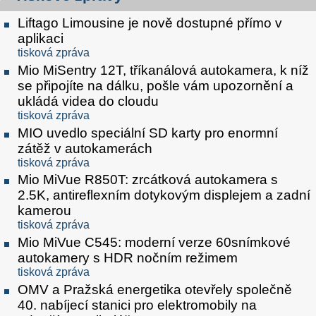
Liftago Limousine je nově dostupné přímo v
aplikaci
tisková zpráva
Mio MiSentry 12T, tříkanálová autokamera, k níž
se připojíte na dálku, pošle vám upozornění a
ukládá videa do cloudu
tisková zpráva
MIO uvedlo speciální SD karty pro enormní
zátěž v autokamerách
tisková zpráva
Mio MiVue R850T: zrcátková autokamera s
2.5K, antireflexním dotykovým displejem a zadní
kamerou
tisková zpráva
Mio MiVue C545: moderní verze 60snímkové
autokamery s HDR nočním režimem
tisková zpráva
OMV a Pražská energetika otevřely společně
40. nabíjecí stanici pro elektromobily na