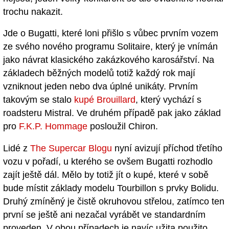
trochu nakazit.
Jde o Bugatti, které loni přišlo s vůbec prvním vozem
ze svého nového programu Solitaire, který je vnímán
jako návrat klasického zakázkového karosářství. Na
základech běžných modelů totiž každý rok mají
vzniknout jeden nebo dva úplné unikáty. Prvním
takovým se stalo
kupé Brouillard
, který vychází s
roadsteru Mistral. Ve druhém případě pak jako základ
pro
F.K.P. Hommage
posloužil Chiron.
Lidé z
The Supercar Blogu
nyní avizují příchod třetího
vozu v pořadí, u kterého se ovšem Bugatti rozhodlo
zajít ještě dál. Mělo by totiž jít o kupé, které v sobě
bude místit základy modelu Tourbillon s prvky Bolidu.
Druhý zmíněný je čistě okruhovou střelou, zatímco ten
první se ještě ani nezačal vyrábět ve standardním
proveden. V obou případech je navíc užita použito