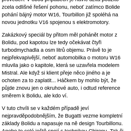
zcela odlišné řešení pohonu, neboť zatímco Bolide
pohání bájný motor W16, Tourbillon již spoléhá na
novou jednotku V16 spojenou s elektromotory.
Zakázkový speciál by přitom měl pohánět motor z
Bolidu, pod kapotou lze tedy očekávat čtyři
turbodmychadla a osm litrů objemu. Právě to je
nejpřekvapivější, neboť automobilka o motoru W16
mluvila jako o kapitole, která se uzavřela modelem
Mistral. Ale když si klient přeje něco jiného a je
ochoten za to zaplatit... Háčkem by mohlo být, že
půjde znovu jen o okruhové auto, i odtud reference
směrem k Bolidu, ale kdo ví.
V tuto chvíli se v každém případě jeví
nejpravděpodobnějším, že Bugatti vezme kompletní
základy Bolidu a napasuje na ně design Tourbillonu.
Anebo to celé ještě spojí s technikou Chironu. Tak či