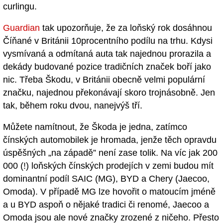
curlingu.
Guardian
tak upozorňuje, že za loňský rok dosáhnou
Číňané v Británii 10procentního podílu na trhu. Kdysi
vysmívaná a odmítaná auta tak najednou prorazila a
dekády budované pozice tradičních značek boří jako
nic. Třeba Škodu, v Británii obecně velmi populární
značku, najednou překonávají skoro trojnásobně. Jen
tak, během roku dvou, nanejvýš tří.
Můžete namítnout, že Škoda je jedna, zatímco
čínských automobilek je hromada, jenže těch opravdu
úspěšných „na západě” není zase tolik. Na víc jak 200
000 (!) loňských čínských prodejích v zemi budou mít
dominantní podíl SAIC (MG), BYD a Chery (Jaecoo,
Omoda). V případě MG lze hovořit o matoucím jméně
a u BYD aspoň o nějaké tradici či renomé, Jaecoo a
Omoda jsou ale nové značky zrozené z ničeho. Přesto