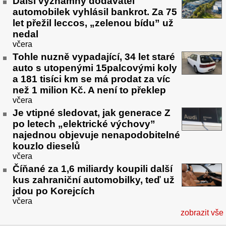
Další významný dodavatel
automobilek vyhlásil bankrot. Za 75
let přežil leccos, „zelenou bídu” už
nedal
včera
Tohle nuzně vypadající, 34 let staré
auto s utopenými 15palcovými koly
a 181 tisíci km se má prodat za víc
než 1 milion Kč. A není to překlep
včera
Je vtipné sledovat, jak generace Z
po letech „elektrické výchovy”
najednou objevuje nenapodobitelné
kouzlo dieselů
včera
Číňané za 1,6 miliardy koupili další
kus zahraniční automobilky, teď už
jdou po Korejcích
včera
zobrazit vše