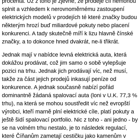
procenta. Už z toho je zjevné, že prodeje cíl nemohou
splnit a vzhledem k nerovnoměrnému zastoupení
elektrických modelů v prodejích té které značky budou
některým hrozí buď miliardové pokuty nebo placení
konkurenci. A tady skutečně míří k lizu hlavně čínské
značky, a to dokonce hned dvakrát, ne-li třikrát.
Jednak mají v nabídce levná elektrická auta, která
dokážou prodávat, což jim samo o sobě vylepšuje
pozici na trhu. Jednak jich prodávají víc, než musí,
takže za část jejich prodejů inkasují peníze od
konkurence. A jednak současně nabízí pořád
dominantně žádaná spalovací auta (loni v U.K. 77,3 %
trhu), na která se mohou soustředit víc než evropští
výrobci, kteří marně plní elektrické cíle, platí pokuty a
ještě šidí spalovací portfolio. Nic z toho - ani jedno - by
se na volném trhu nestalo, je to následek regulací,
které Číňanům zametají cestičku jako kamenům v