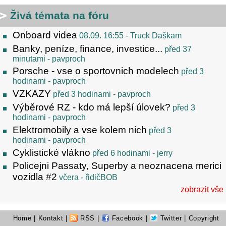
Živá témata na fóru
Onboard videa
08.09. 16:55
- Truck Daškam
Banky, peníze, finance, investice...
před 37
minutami
- pavproch
Porsche - vse o sportovnich modelech
před 3
hodinami
- pavproch
VZKAZY
před 3 hodinami
- pavproch
Výběrové RZ - kdo má lepší úlovek?
před 3
hodinami
- pavproch
Elektromobily a vse kolem nich
před 3
hodinami
- pavproch
Cyklistické vlákno
před 6 hodinami
- jerry
Policejni Passaty, Superby a neoznacena merici
vozidla #2
včera
- řidičBOB
zobrazit vše
Home
|
Kontakt
|
RSS
|
Facebook
|
Twitter
| Copyright