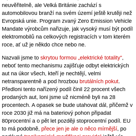
neuvěřitelně, ale Velká Británie zachází s
automobilovou branží na svém území ještě krutěji než
Evropská unie. Program zvaný Zero Emission Vehicle
Mandate výrobcům nařizuje, jak vysoký musí být podíl
elektromobilů na celkových registracích v tom kterém
roce, ať už je někdo chce nebo ne.
Nazvali jsme to
skrytou formou „elektrické totality”
,
neboť tento mechanismu zajišťuje odbyt elektrických
aut na úkor všech, kteří je nechtějí, velmi
netransparentně a pod hrozbou
brutálních pokut
.
Předloni tento nařízený podíl činil 22 procent všech
prodaných aut, loni jsme už nicméně byli na 28
procentech. A opasek se bude utahovat dál, přičemž v
roce 2030 již má na bateriový pohon připadat
80procentní a o pět let později stoprocentní podíl. EU
to má podobně,
přece jen je ale o něco mírnější
, po