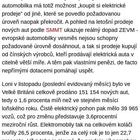
automobilka má totiž možnost „koupit si elektrické
prodeje” od jiné, které se povedlo požadovanou
úroveň naopak překročit. A pohled na letošní prodeje
nových aut podle
SMMT
ukazuje reálný dopad ZEVM -
evropské automobilky vesměs nejsou schopny
požadované úrovně dosáhnout, a tak si prodeje kupují
od čínských výrobců, kteří prodávají elektrická auta v
citelně větší míře. A těm pak vlastními penězi, de facto
nepřímými dotacemi pomáhají uspět.
Loni v listopadu (poslední evidovaný měsíc) bylo ve
Velké Británii celkově prodáno 151 154 nových aut,
tedy o 1,6 procenta míň než ve stejném měsíci
loňského roku. Čistě elektrický pohon pak mělo 39 965
vozů, což pro změnu představuje 3,6procentní
meziroční růst. Elektromobily tak na celkovém koláči
tvořily 26,5 procenta, jenže za celý rok je to jen 22,7