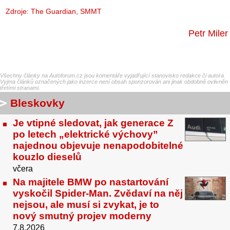
Zdroje:
The Guardian
,
SMMT
Petr Miler
Všechny články na Autoforum.cz jsou komentáře vyjadřující stanovisko redakce či autora.
Vyjma článků označených jako inzerce není obsah sponzorován ani jinak obdobně ovlivněn
třetími stranami.
Bleskovky
Je vtipné sledovat, jak generace Z
po letech „elektrické výchovy”
najednou objevuje nenapodobitelné
kouzlo dieselů
včera
Na majitele BMW po nastartování
vyskočil Spider-Man. Zvědaví na něj
nejsou, ale musí si zvykat, je to
nový smutný projev moderny
7.8.2026