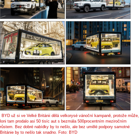
BYD už si ve Velké Británii dělá velkorysé vánoční kampaně, protože může,
loni tam prodalo asi 50 tisíc aut s bezmála 500procentním meziročním
růstem. Bez dobré nabídky by to nešlo, ale bez umělé podpory samotné
Británie by to nešlo tak snadno. Foto: BYD