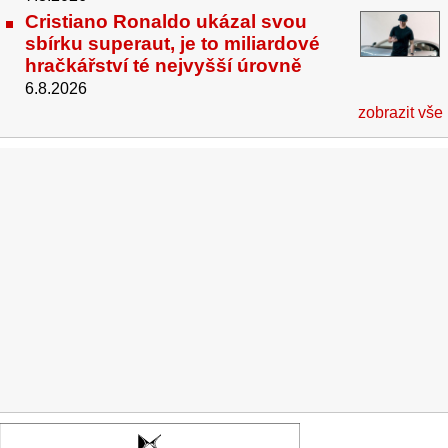
Cristiano Ronaldo ukázal svou
sbírku superaut, je to miliardové
hračkářství té nejvyšší úrovně
6.8.2026
zobrazit vše