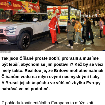
Foto: BYD
Tak jsou Číňané prostě dobří, prorazili a musíme
být lepší, abychom se jim postavili? Kéž by se věci
měly takto. Realitou je, že Britové mohutně nahnali
Číňanům vodu na mlýn svými nesmyslnými tlaky.
A Brusel jejich úspěchu ve většině zbytku Evropy
nahrává velmi podobně.
Z pohledu kontinentálního Evropana to může znít