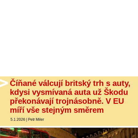
- Ostatní
Diskuzní fórum
Sledujte nás!
Číňané válcují britský trh s auty,
kdysi vysmívaná auta už Škodu
překonávají trojnásobně. V EU
míří vše stejným směrem
5.1.2026
|
Petr Miler