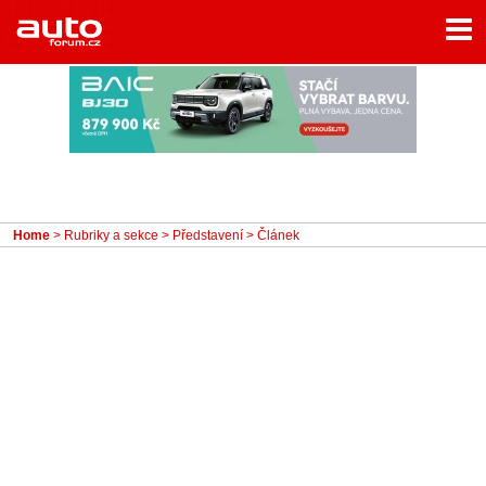
Menu
Home
Rubriky
- Testy aut
- Jízdní dojmy a další testy
- Bleskovky
Home
>
Rubriky a sekce
>
Představení
> Článek
- Představení
- Fascinace a historie
- Život řidiče
- Tuning
- Technika
- Zajímavosti