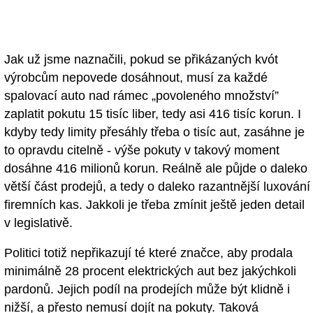
Jak už jsme naznačili, pokud se přikázaných kvót
výrobcům nepovede dosáhnout, musí za každé
spalovací auto nad rámec „povoleného množství”
zaplatit pokutu 15 tisíc liber, tedy asi 416 tisíc korun. I
kdyby tedy limity přesáhly třeba o tisíc aut, zasáhne je
to opravdu citelně - výše pokuty v takový moment
dosáhne 416 milionů korun. Reálně ale půjde o daleko
větší část prodejů, a tedy o daleko razantnější luxování
firemních kas. Jakkoli je třeba zmínit ještě jeden detail
v legislativě.
Politici totiž nepřikazují té které značce, aby prodala
minimálně 28 procent elektrických aut bez jakýchkoli
pardonů. Jejich podíl na prodejích může být klidně i
nižší, a přesto nemusí dojít na pokuty. Taková