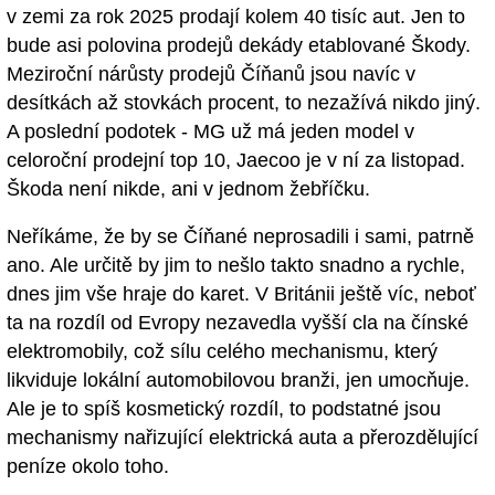
v zemi za rok 2025 prodají kolem 40 tisíc aut. Jen to
bude asi polovina prodejů dekády etablované Škody.
Meziroční nárůsty prodejů Číňanů jsou navíc v
desítkách až stovkách procent, to nezažívá nikdo jiný.
A poslední podotek - MG už má jeden model v
celoroční prodejní top 10, Jaecoo je v ní za listopad.
Škoda není nikde, ani v jednom žebříčku.
Neříkáme, že by se Číňané neprosadili i sami, patrně
ano. Ale určitě by jim to nešlo takto snadno a rychle,
dnes jim vše hraje do karet. V Británii ještě víc, neboť
ta na rozdíl od Evropy nezavedla vyšší cla na čínské
elektromobily, což sílu celého mechanismu, který
likviduje lokální automobilovou branži, jen umocňuje.
Ale je to spíš kosmetický rozdíl, to podstatné jsou
mechanismy nařizující elektrická auta a přerozdělující
peníze okolo toho.