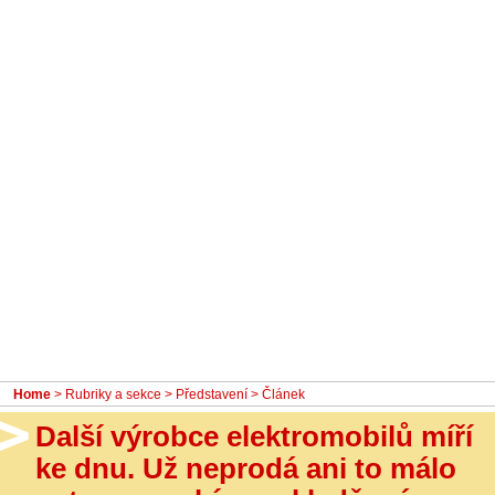
- Ostatní
Diskuzní fórum
Sledujte nás!
Home
>
Rubriky a sekce
>
Představení
> Článek
Další výrobce elektromobilů míří
ke dnu. Už neprodá ani to málo