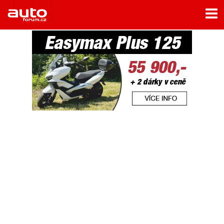
Menu
Home
Rubriky
- Testy aut
- Jízdní dojmy a další testy
- Bleskovky
- Představení
- Fascinace a historie
- Život řidiče
- Tuning
- Technika
- Zajímavosti