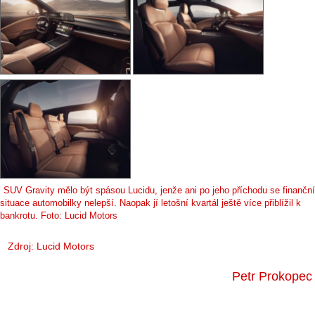
SUV Gravity mělo být spásou Lucidu, jenže ani po jeho příchodu se finanční
situace automobilky nelepší. Naopak jí letošní kvartál ještě více přiblížil k
bankrotu. Foto: Lucid Motors
Zdroj: Lucid Motors
Petr Prokopec