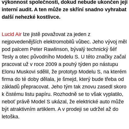
výkonnost společnosti, dokud nebude ukončen její
interní audit. A ten může ze skříní snadno vyhrabat
další nehezké kostlivce.
Lucid Air
lze jistě považovat za jeden z
nejpovedenějších elektromobilů vůbec. Jeho vývoj měl
pod palcem Peter Rawlinson, bývalý technický šéf
Tesly a otec původního Modelu S. U této značky začal
pracovat už v roce 2009 a pouhý týden po nástupu
Elonu Muskovi sdělil, že prototyp Modelu S, na kterém
firma do té doby dělala, je šmejd, který bude třeba od
základů přepracovat. Jeho tým tak znovu zasedl skoro
k čistému listu papíru. Rozhodně se to však vyplatilo,
neboť právě Model S ukázal, že elektrické auto může
být atraktivním artiklem. A v prodeji se udržel až do
letoška.