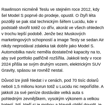
Rawlinson nicméně Teslu ve stejném roce 2012, kdy
šel Model S poprvé do prodeje, opustil. O čtyři léta
později se pak stal technickým šéfem Lucidu, kde v
podstatě stvořil totéž co dřív, akorát ve všech ohledech
v trochu lepší podobě. Jenže bez Muskových
marketingových schopností a image Tesly se sedan Air
nikdy neprodával zdaleka tak dobře jako Model S.
Automobilka navíc neměla dostatečné kapacity na to,
aby své portfolio patřičně rozšířila. Jakkoli tedy v roce
2024 přišla se svým druhým vozem, elektrickým SUV
Gravity, spásou se rovněž nestal.
Důvod lze jistě hledat i v cenách, pod 70 tisíc dolarů
neboli 1,5 milionu korun totiž u Lucidu nic nepořídíte. A
jakkoli za své peníze dostáváte velká auta s
pohledným zevnějškem, vysokým výkonem a velkou
baterií, lidí, kteří si je mohou a hlavně chtějí dovolit, je