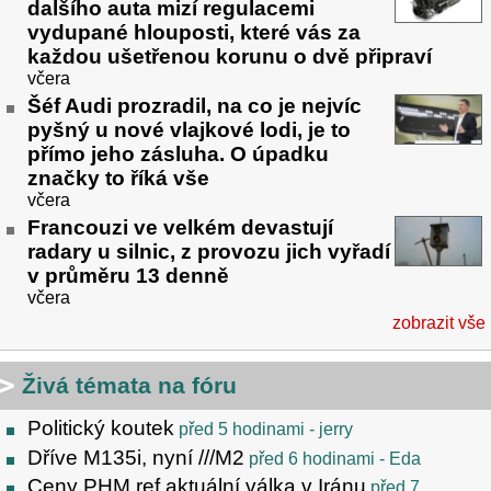
dalšího auta mizí regulacemi
vydupané hlouposti, které vás za
každou ušetřenou korunu o dvě připraví
včera
Šéf Audi prozradil, na co je nejvíc
pyšný u nové vlajkové lodi, je to
přímo jeho zásluha. O úpadku
značky to říká vše
včera
Francouzi ve velkém devastují
radary u silnic, z provozu jich vyřadí
v průměru 13 denně
včera
zobrazit vše
Živá témata na fóru
Politický koutek
před 5 hodinami
- jerry
Dříve M135i, nyní ///M2
před 6 hodinami
- Eda
Ceny PHM ref aktuální válka v Iránu
před 7