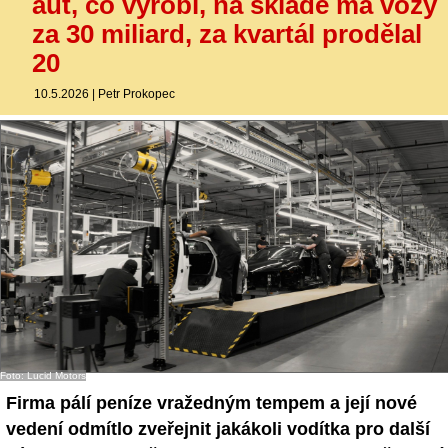
aut, co vyrobí, na skladě má vozy
za 30 miliard, za kvartál prodělal
20
10.5.2026
|
Petr Prokopec
Foto: Lucid Motors
Firma pálí peníze vražedným tempem a její nové
vedení odmítlo zveřejnit jakákoli vodítka pro další