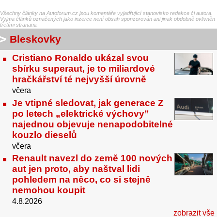
Všechny články na Autoforum.cz jsou komentáře vyjadřující stanovisko redakce či autora.
Vyjma článků označených jako inzerce není obsah sponzorován ani jinak obdobně ovlivněn
třetími stranami.
Bleskovky
Cristiano Ronaldo ukázal svou
sbírku superaut, je to miliardové
hračkářství té nejvyšší úrovně
včera
Je vtipné sledovat, jak generace Z
po letech „elektrické výchovy”
najednou objevuje nenapodobitelné
kouzlo dieselů
včera
Renault navezl do země 100 nových
aut jen proto, aby naštval lidi
pohledem na něco, co si stejně
nemohou koupit
4.8.2026
zobrazit vše