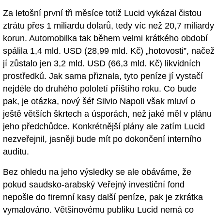
Za letošní první tři měsíce totiž Lucid vykázal čistou
ztrátu přes 1 miliardu dolarů, tedy víc než 20,7 miliardy
korun. Automobilka tak během velmi krátkého období
spálila 1,4 mld. USD (28,99 mld. Kč) „hotovosti”, načež
jí zůstalo jen 3,2 mld. USD (66,3 mld. Kč) likvidních
prostředků. Jak sama přiznala, tyto peníze jí vystačí
nejdéle do druhého pololetí příštího roku. Co bude
pak, je otázka, nový šéf Silvio Napoli však mluví o
ještě větších škrtech a úsporách, než jaké měl v plánu
jeho předchůdce. Konkrétnější plány ale zatím Lucid
nezveřejnil, jasněji bude mít po dokončení interního
auditu.
Bez ohledu na jeho výsledky se ale obáváme, že
pokud saudsko-arabský Veřejný investiční fond
nepošle do firemní kasy další peníze, pak je zkrátka
vymalováno. Většinovému publiku Lucid nemá co