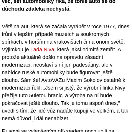
věc, šéf automobilky říká, že tohle auto se do
důchodu zdaleka nechystá.
Většina aut, která se začala vyrábět v roce 1977, dnes
trůní v lepším případě muzeích a soukromých
sbírkách, v horším na vrakovištích či na onom světě.
Výjimkou je
Lada Niva
, která jaksi odmítá zemřít. A
protože aktuálně došlo na opravdu zásadní
modernizaci, neoslaví s ní jen padesátiny, ale v
nabídce ruské automobilky bude figurovat ještě
dlouho. Sám šéf AvtoVAZu Maxim Sokolov ostatně k
modernizaci řekl: „Jsem si jistý, že výrobní linka Nivy
přežije tuto 50letou hranici a výroba na ní bude
pokračovat ještě dlouho. Tak je tomu aspoň dnes,”
uvedl s tím, že lidé vůz nadále kupují ve velkém, a tak
nemá důvod ji dál nenabízet.
Rusové se vylepšeným off-roadem pochlubili na