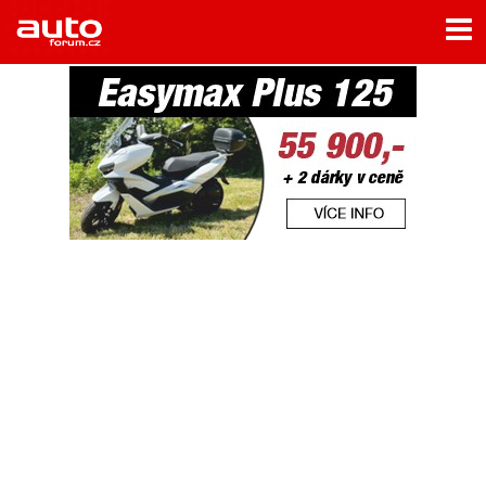
Menu
Home
Rubriky
- Testy aut
- Jízdní dojmy a další testy
- Bleskovky
- Představení
- Fascinace a historie
- Život řidiče
- Tuning
- Technika
- Zajímavosti