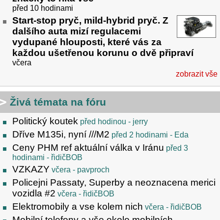
před 10 hodinami
Start-stop pryč, mild-hybrid pryč. Z
dalšího auta mizí regulacemi
vydupané hlouposti, které vás za
každou ušetřenou korunu o dvě připraví
včera
zobrazit vše
Živá témata na fóru
Politický koutek
před hodinou
- jerry
Dříve M135i, nyní ///M2
před 2 hodinami
- Eda
Ceny PHM ref aktuální válka v Iránu
před 3
hodinami
- řidičBOB
VZKAZY
včera
- pavproch
Policejni Passaty, Superby a neoznacena merici
vozidla #2
včera
- řidičBOB
Elektromobily a vse kolem nich
včera
- řidičBOB
Mobilní telefony a vše okolo mobilních