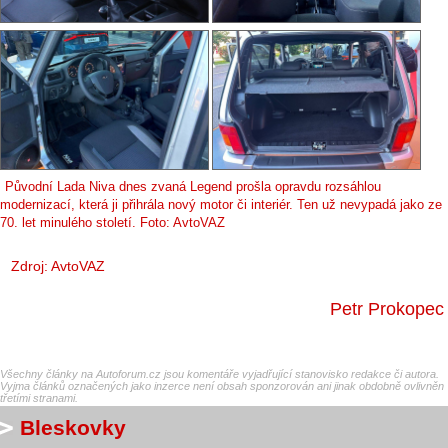
Původní Lada Niva dnes zvaná Legend prošla opravdu rozsáhlou
modernizací, která ji přihrála nový motor či interiér. Ten už nevypadá jako ze
70. let minulého století. Foto: AvtoVAZ
Zdroj: AvtoVAZ
Petr Prokopec
Všechny články na Autoforum.cz jsou komentáře vyjadřující stanovisko redakce či autora.
Vyjma článků označených jako inzerce není obsah sponzorován ani jinak obdobně ovlivněn
třetími stranami.
Bleskovky