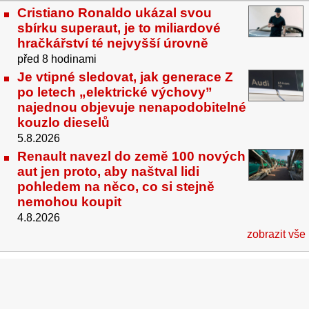
Cristiano Ronaldo ukázal svou
sbírku superaut, je to miliardové
hračkářství té nejvyšší úrovně
před 8 hodinami
Je vtipné sledovat, jak generace Z
po letech „elektrické výchovy”
najednou objevuje nenapodobitelné
kouzlo dieselů
5.8.2026
Renault navezl do země 100 nových
aut jen proto, aby naštval lidi
pohledem na něco, co si stejně
nemohou koupit
4.8.2026
zobrazit vše