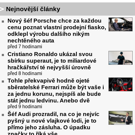
Nejnovější články
Nový šéf Porsche chce za každou
cenu poznat vlastní prodejní fiasko,
odklepl výrobu dalšího nikým
nechtěného auta
před 7 hodinami
Cristiano Ronaldo ukázal svou
sbírku superaut, je to miliardové
hračkářství té nejvyšší úrovně
před 8 hodinami
Tohle překvapivě hodně ojeté
sběratelské Ferrari může být vaše i
za jednu korunu, nejspíš ale bude
stát jednu ledvinu. Anebo dvě
před 9 hodinami
Šéf Audi prozradil, na co je nejvíc
pyšný u nové vlajkové lodi, je to
přímo jeho zásluha. O úpadku
značky to říká vše