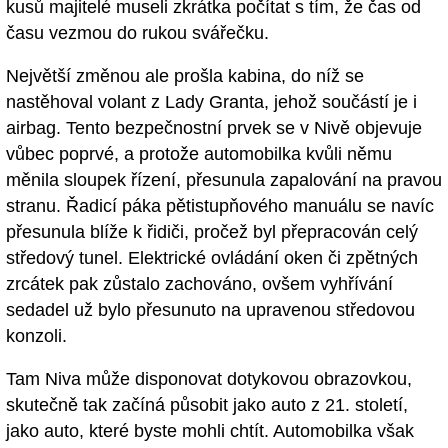
kusů majitelé museli zkrátka počítat s tím, že čas od
času vezmou do rukou svářečku.
Největší změnou ale prošla kabina, do níž se
nastěhoval volant z Lady Granta, jehož součástí je i
airbag. Tento bezpečnostní prvek se v Nivě objevuje
vůbec poprvé, a protože automobilka kvůli němu
měnila sloupek řízení, přesunula zapalování na pravou
stranu. Řadicí páka pětistupňového manuálu se navíc
přesunula blíže k řidiči, pročež byl přepracován celý
středový tunel. Elektrické ovládání oken či zpětných
zrcátek pak zůstalo zachováno, ovšem vyhřívání
sedadel už bylo přesunuto na upravenou středovou
konzoli.
Tam Niva může disponovat dotykovou obrazovkou,
skutečně tak začíná působit jako auto z 21. století,
jako auto, které byste mohli chtít. Automobilka však