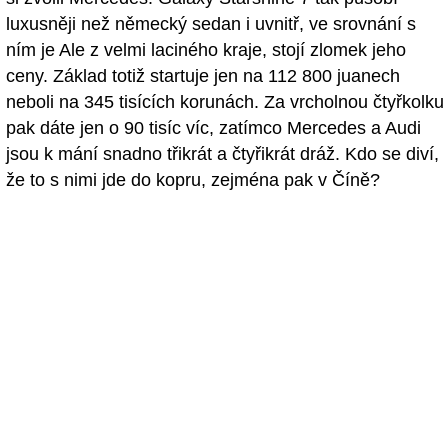
luxusněji než německý sedan i uvnitř, ve srovnání s
ním je Ale z velmi laciného kraje, stojí zlomek jeho
ceny. Základ totiž startuje jen na 112 800 juanech
neboli na 345 tisících korunách. Za vrcholnou čtyřkolku
pak dáte jen o 90 tisíc víc, zatímco Mercedes a Audi
jsou k mání snadno třikrát a čtyřikrát dráž. Kdo se diví,
že to s nimi jde do kopru, zejména pak v Číně?