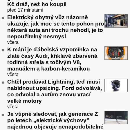
Kč dráž, než ho koupil
před 17 minutami
Elektrický obytný vůz názorně
ukazuje, jak moc se tento pohon pro
některá auta ani trochu nehodí, je to
nepoužitelný nesmysl
včera
K mání je ďábelská vzpomínka na
zlaté časy Audi, křiklavě zbarvená
rodinná střela s točivým V8,
manuálem a karbon-keramikou
včera
Chtěl prodávat Lightning, teď musí
nabídnout upsizing. Ford odvolává,
co odvolal a autům znovu vrací
velké motory
včera
Je vtipné sledovat, jak generace Z
po letech „elektrické výchovy”
najednou objevuje nenapodobitelné