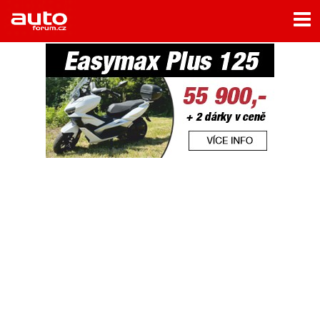
Menu
Home
Rubriky
- Testy aut
- Jízdní dojmy a další testy
- Bleskovky
- Představení
- Fascinace a historie
- Život řidiče
- Tuning
- Technika
- Zajímavosti