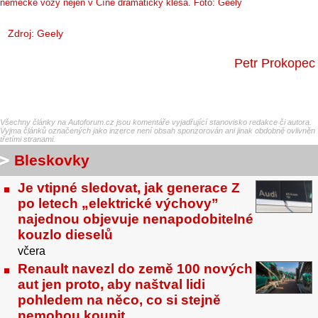
německé vozy nejen v Číně dramaticky klesá. Foto: Geely
Zdroj: Geely
Petr Prokopec
Všechny články na Autoforum.cz jsou komentáře vyjadřující stanovisko redakce či autora.
Vyjma článků označených jako inzerce není obsah sponzorován ani jinak obdobně ovlivněn
třetími stranami.
Bleskovky
Je vtipné sledovat, jak generace Z
po letech „elektrické výchovy”
najednou objevuje nenapodobitelné
kouzlo dieselů
včera
Renault navezl do země 100 nových
aut jen proto, aby naštval lidi
pohledem na něco, co si stejně
nemohou koupit