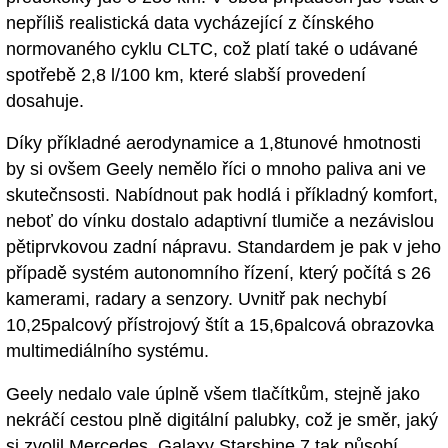
nepříliš realistická data vycházející z čínského
normovaného cyklu CLTC, což platí také o udávané
spotřebě 2,8 l/100 km, které slabší provedení
dosahuje.
Díky příkladné aerodynamice a 1,8tunové hmotnosti
by si ovšem Geely nemělo říci o mnoho paliva ani ve
skutečnsosti. Nabídnout pak hodlá i příkladný komfort,
neboť do vínku dostalo adaptivní tlumiče a nezávislou
pětiprvkovou zadní nápravu. Standardem je pak v jeho
případě systém autonomního řízení, který počítá s 26
kamerami, radary a senzory. Uvnitř pak nechybí
10,25palcový přístrojový štít a 15,6palcová obrazovka
multimediálního systému.
Geely nedalo vale úplně všem tlačítkům, stejně jako
nekráčí cestou plně digitální palubky, což je směr, jaký
si zvolil Mercedes. Galaxy Starshine 7 tak působí