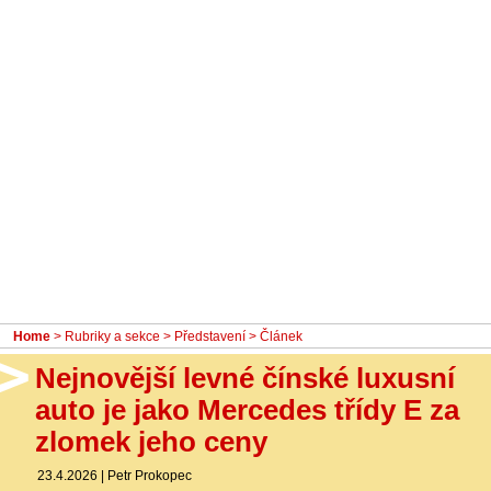
- Ostatní
Diskuzní fórum
Sledujte nás!
Home
>
Rubriky a sekce
>
Představení
> Článek
Nejnovější levné čínské luxusní
auto je jako Mercedes třídy E za
zlomek jeho ceny
23.4.2026
|
Petr Prokopec