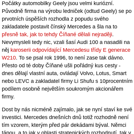
Počátky automobilky Geely jsou velmi kuriózní.
Původně firma na výrobu ledniček (odtud Geely) se po
prvotních úspěších rozhodla z popudu svého
zakladatele postavit čínský Mercedes a šla na to
přesně tak, jak to tehdy Číňané dělali nejraději
.
Nevymysleli tedy nic, vzali šasí Audi 100 a nasadili na
něj
karoserii odpovídající Mercedesu třídy E generace
W210
. To se psal rok 1996, to není zase tak dávno.
Přesto od té doby Číňané ušli pořádný kus cesty -
dnes dělají vlastní auta, ovládají Volvo, Lotus, Smart
nebo LEVC a zakladatel firmy Li Shufu s 10procentním
podílem osobně největším soukromým akcionářem
firmy.
Dost by nás nicméně zajímalo, jak se nyní staví ke své
investici. Mercedes dnešních dnů totiž rozhodně není
tím vzorem, kterým před pár dekádami býval. Němci
tápou, a to jak v oblasti strategických rozhodnutí, tak v