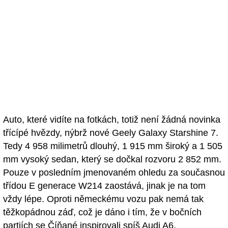
Auto, které vidíte na fotkách, totiž není žádná novinka
třícípé hvězdy, nýbrž nové Geely Galaxy Starshine 7.
Tedy 4 958 milimetrů dlouhý, 1 915 mm široký a 1 505
mm vysoký sedan, který se dočkal rozvoru 2 852 mm.
Pouze v posledním jmenovaném ohledu za současnou
třídou E generace W214 zaostává, jinak je na tom
vždy lépe. Oproti německému vozu pak nemá tak
těžkopádnou záď, což je dáno i tím, že v bočních
partiích se Číňané inspirovali spíš Audi A6.