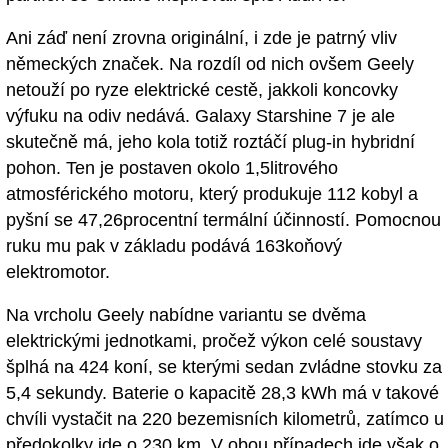
Ani záď není zrovna originální, i zde je patrný vliv
německých značek. Na rozdíl od nich ovšem Geely
netouží po ryze elektrické cestě, jakkoli koncovky
výfuku na odiv nedává. Galaxy Starshine 7 je ale
skutečně má, jeho kola totiž roztáčí plug-in hybridní
pohon. Ten je postaven okolo 1,5litrového
atmosférického motoru, který produkuje 112 kobyl a
pyšní se 47,26procentní termální účinností. Pomocnou
ruku mu pak v základu podává 163koňový
elektromotor.
Na vrcholu Geely nabídne variantu se dvěma
elektrickými jednotkami, pročež výkon celé soustavy
šplhá na 424 koní, se kterými sedan zvládne stovku za
5,4 sekundy. Baterie o kapacitě 28,3 kWh má v takové
chvíli vystačit na 220 bezemisních kilometrů, zatímco u
předokolky jde o 230 km. V obou případech jde však o