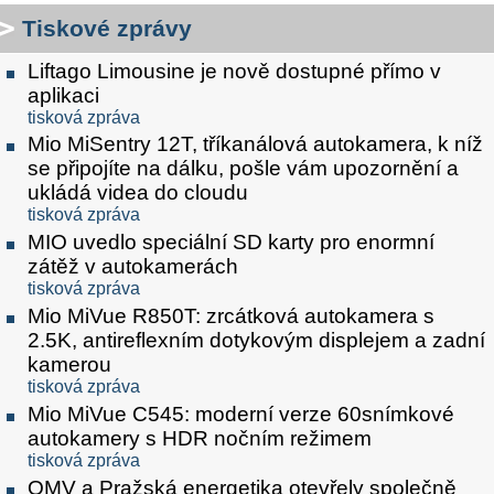
Tiskové zprávy
Liftago Limousine je nově dostupné přímo v
aplikaci
tisková zpráva
Mio MiSentry 12T, tříkanálová autokamera, k níž
se připojíte na dálku, pošle vám upozornění a
ukládá videa do cloudu
tisková zpráva
MIO uvedlo speciální SD karty pro enormní
zátěž v autokamerách
tisková zpráva
Mio MiVue R850T: zrcátková autokamera s
2.5K, antireflexním dotykovým displejem a zadní
kamerou
tisková zpráva
Mio MiVue C545: moderní verze 60snímkové
autokamery s HDR nočním režimem
tisková zpráva
OMV a Pražská energetika otevřely společně