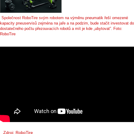
Společnost RoboTire svým robotem na výměnu pneumatik řeší omezené
kapacity pneuservisů zejména na jaře a na podzim, bude stačit investovat do
dostatečného počtu přezouvacích robotů a mít je kde „ubytovat”. Foto:
RoboTire
Zdroj: RoboTire