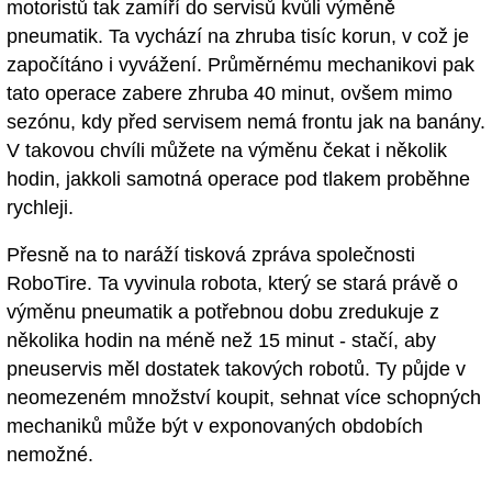
motoristů tak zamíří do servisů kvůli výměně
pneumatik. Ta vychází na zhruba tisíc korun, v což je
započítáno i vyvážení. Průměrnému mechanikovi pak
tato operace zabere zhruba 40 minut, ovšem mimo
sezónu, kdy před servisem nemá frontu jak na banány.
V takovou chvíli můžete na výměnu čekat i několik
hodin, jakkoli samotná operace pod tlakem proběhne
rychleji.
Přesně na to naráží tisková zpráva společnosti
RoboTire. Ta vyvinula robota, který se stará právě o
výměnu pneumatik a potřebnou dobu zredukuje z
několika hodin na méně než 15 minut - stačí, aby
pneuservis měl dostatek takových robotů. Ty půjde v
neomezeném množství koupit, sehnat více schopných
mechaniků může být v exponovaných obdobích
nemožné.