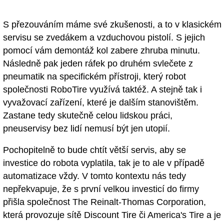
S přezouváním máme své zkušenosti, a to v klasickém
servisu se zvedákem a vzduchovou pistolí. S jejich
pomocí vám demontáž kol zabere zhruba minutu.
Následně pak jeden ráfek po druhém svlečete z
pneumatik na specifickém přístroji, který robot
společnosti RoboTire využívá taktéž. A stejně tak i
vyvažovací zařízení, které je dalším stanovištěm.
Zastane tedy skutečně celou lidskou práci,
pneuservisy bez lidí nemusí být jen utopií.
Pochopitelně to bude chtít větší servis, aby se
investice do robota vyplatila, tak je to ale v případě
automatizace vždy. V tomto kontextu nás tedy
nepřekvapuje, že s první velkou investicí do firmy
přišla společnost The Reinalt-Thomas Corporation,
která provozuje sítě Discount Tire či America's Tire a je