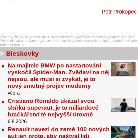
Petr Prokopec
Všechny články na Autoforum.cz jsou komentáře vyjadřující stanovisko redakce či autora.
Vyjma článků označených jako inzerce není obsah sponzorován ani jinak obdobně ovlivněn
třetími stranami.
Bleskovky
Na majitele BMW po nastartování
vyskočil Spider-Man. Zvědaví na něj
nejsou, ale musí si zvykat, je to
nový smutný projev moderny
včera
Cristiano Ronaldo ukázal svou
sbírku superaut, je to miliardové
hračkářství té nejvyšší úrovně
6.8.2026
Renault navezl do země 100 nových
aut jen proto, aby naštval lidi