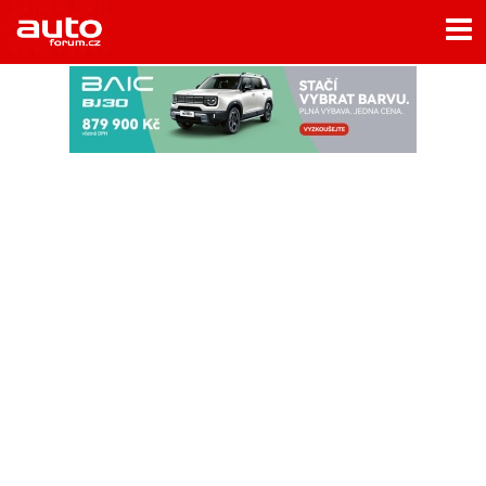
Menu
Home
Rubriky
- Testy aut
- Jízdní dojmy a další testy
- Bleskovky
- Představení
- Fascinace a historie
- Život řidiče
- Tuning
- Technika
- Zajímavosti