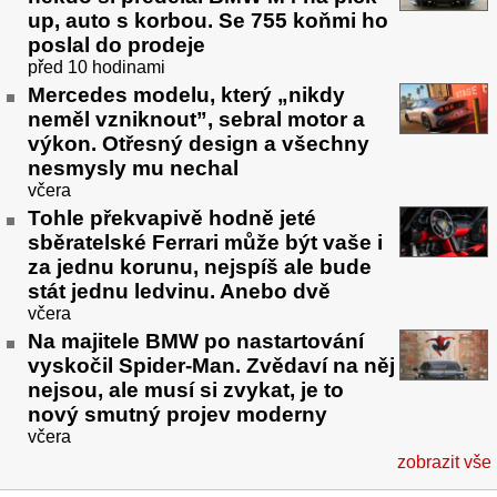
up, auto s korbou. Se 755 koňmi ho
poslal do prodeje
před 10 hodinami
Mercedes modelu, který „nikdy
neměl vzniknout”, sebral motor a
výkon. Otřesný design a všechny
nesmysly mu nechal
včera
Tohle překvapivě hodně jeté
sběratelské Ferrari může být vaše i
za jednu korunu, nejspíš ale bude
stát jednu ledvinu. Anebo dvě
včera
Na majitele BMW po nastartování
vyskočil Spider-Man. Zvědaví na něj
nejsou, ale musí si zvykat, je to
nový smutný projev moderny
včera
zobrazit vše