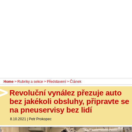
- Ostatní
Diskuzní fórum
Sledujte nás!
Home
>
Rubriky a sekce
>
Představení
> Článek
Revoluční vynález přezuje auto
bez jakékoli obsluhy, připravte se
na pneuservisy bez lidí
8.10.2021
|
Petr Prokopec