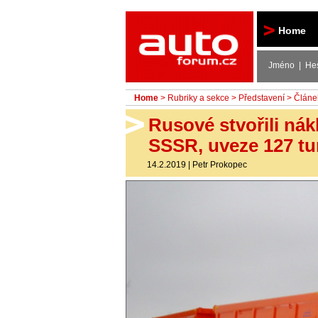
Autoforum
Home
Jméno | He
Home
>
Rubriky a sekce
>
Představení
> Článe
Rusové stvořili ná
SSSR, uveze 127 t
14.2.2019
|
Petr Prokopec