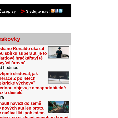
Časopisy
Sledujte nás!
eskovky
stiano Ronaldo ukázal
u sbírku superaut, je to
iardové hračkářství té
jvyšší úrovně
d hodinou
vtipné sledovat, jak
erace Z po letech
ektrické výchovy”
jednou objevuje nenapodobitelné
zlo dieselů
ra
nault navezl do země
 nových aut jen proto,
 naštval lidi pohledem
něco, co si stejně nemohou koupit