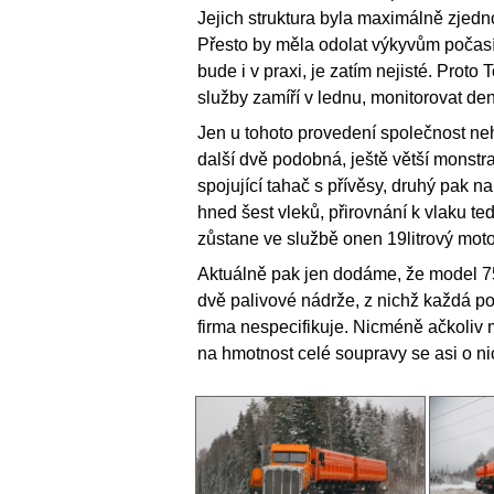
Jejich struktura byla maximálně zje
Přesto by měla odolat výkyvům počasí
bude i v praxi, je zatím nejisté. Prot
služby zamíří v lednu, monitorovat d
Jen u tohoto provedení společnost neh
další dvě podobná, ještě větší monstra.
spojující tahač s přívěsy, druhý pak 
hned šest vleků, přirovnání k vlaku t
zůstane ve službě onen 19litrový motor,
Aktuálně pak jen dodáme, že model 7
dvě palivové nádrže, z nichž každá pobe
firma nespecifikuje. Nicméně ačkoliv 
na hmotnost celé soupravy se asi o n