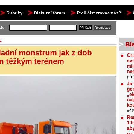
Rubriky
Diskuzní fórum
Proč číst zrovna nás?
slo
k
Bl
kladní monstrum jak z dob
Cri
un těžkým terénem
svo
mil
ne
pře
Je 
gen
„el
na
kou
vče
Re
100
aby
na 