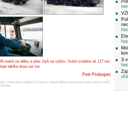
Pol
mi
VZ
Pol
neo
ho
Ele
ho
Mob
ko
S v
28 metrů na délku a přes čtyři na výšku. Uvézt zvládne až 127 tun
ho
uje takřka dvou set tun
Zaj
Petr Prokopec
vče
jící stanovisko redakce či autora. Vyjma článků označených jako inzerce není
tranami.