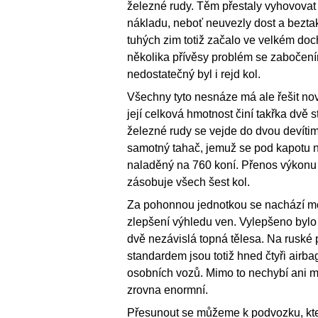
železné rudy. Těm přestaly vyhovovat s
nákladu, neboť neuvezly dost a bezta
tuhých zim totiž začalo ve velkém do
několika přívěsy problém se zabočení
nedostatečný byl i rejd kol.
Všechny tyto nesnáze má ale řešit no
její celková hmotnost činí takřka dvě 
železné rudy se vejde do dvou devítim
samotný tahač, jemuž se pod kapotu 
naladěný na 760 koní. Přenos výkonu 
zásobuje všech šest kol.
Za pohonnou jednotkou se nachází mo
zlepšení výhledu ven. Vylepšeno bylo r
dvě nezávislá topná tělesa. Na ruské
standardem jsou totiž hned čtyři airb
osobních vozů. Mimo to nechybí ani mul
zrovna enormní.
Přesunout se můžeme k podvozku, kter