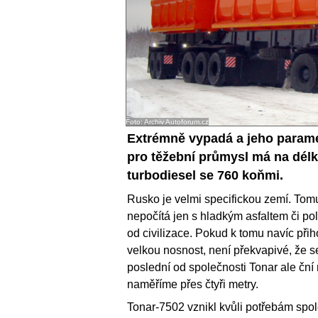
Foto: Archiv Autoforum.cz
Extrémně vypadá a jeho paramet
pro těžební průmysl má na délku
turbodiesel se 760 koňmi.
Rusko je velmi specifickou zemí. Tomu
nepočítá jen s hladkým asfaltem či pol
od civilizace. Pokud k tomu navíc při
velkou nosnost, není překvapivé, že 
poslední od společnosti Tonar ale ční 
naměříme přes čtyři metry.
Tonar-7502 vznikl kvůli potřebám spol