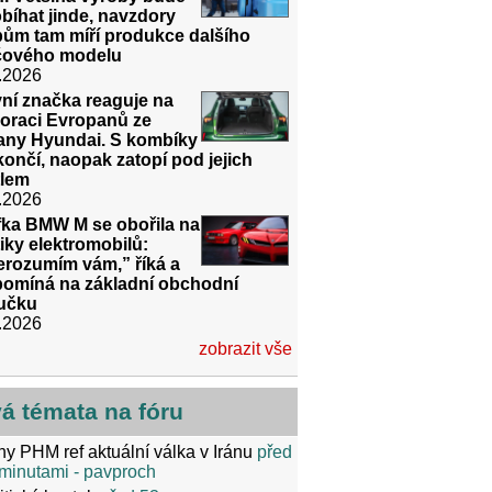
bíhat jinde, navzdory
bům tam míří produkce dalšího
íčového modelu
.2026
ní značka reaguje na
noraci Evropanů ze
rany Hyundai. S kombíky
ončí, naopak zatopí pod jejich
tlem
.2026
fka BMW M se obořila na
tiky elektromobilů:
erozumím vám,” říká a
pomíná na základní obchodní
učku
.2026
zobrazit vše
vá témata na fóru
y PHM ref aktuální válka v Iránu
před
minutami
- pavproch