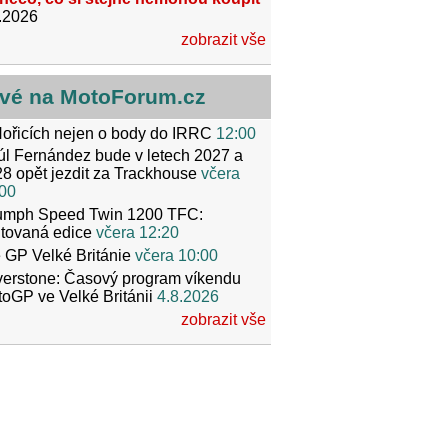
.2026
zobrazit vše
vé na MotoForum.cz
ořicích nejen o body do IRRC
12:00
l Fernández bude v letech 2027 a
8 opět jezdit za Trackhouse
včera
00
iumph Speed Twin 1200 TFC:
itovaná edice
včera 12:20
 GP Velké Británie
včera 10:00
verstone: Časový program víkendu
oGP ve Velké Británii
4.8.2026
zobrazit vše