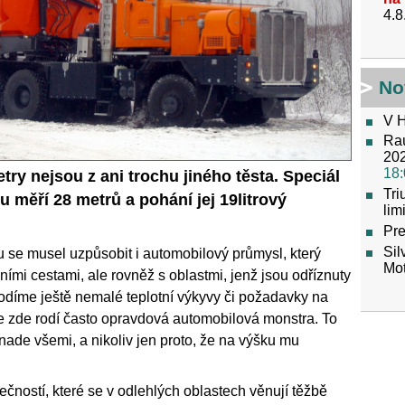
4.8
No
V H
Raú
202
18:
ry nejsou z ani trochu jiného těsta. Speciál
Tr
 měří 28 metrů a pohání jej 19litrový
lim
Pre
Sil
 se musel uzpůsobit i automobilový průmysl, který
Mot
ními cestami, ale rovněž s oblastmi, jenž jsou odříznuty
hodíme ještě nemalé teplotní výkyvy či požadavky na
se zde rodí často opravdová automobilová monstra. To
nade všemi, a nikoliv jen proto, že na výšku mu
ečností, které se v odlehlých oblastech věnují těžbě