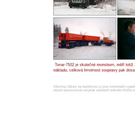
Tonar-7502 je skutečné monstrum, měří totiž 
nákladu, celková hmotnost soupravy pak dosah
Všechny články na Autoforum.cz jsou komentáře vyjadřu
obsah sponzorován ani jinak obdobně ovlivněn třetími s