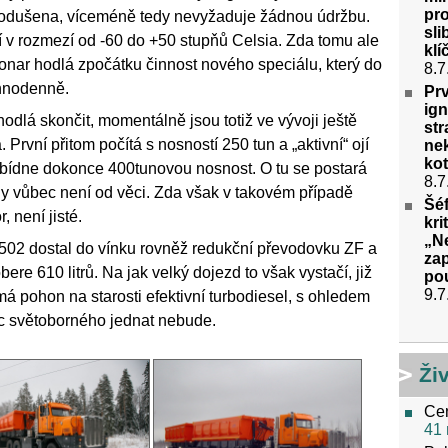
pro
dnodušena, víceméně tedy nevyžaduje žádnou údržbu.
sli
 v rozmezí od -60 do +50 stupňů Celsia. Zda tomu ale
kl
o Tonar hodlá zpočátku činnost nového speciálu, který do
8.7
ennodenně.
Prv
ig
odlá skončit, momentálně jsou totiž ve vývoji ještě
st
 První přitom počítá s nosností 250 tun a „aktivní“ ojí
nek
ko
nabídne dokonce 400tunovou nosnost. O tu se postará
8.7
edy vůbec není od věci. Zda však v takovém případě
Šé
 není jisté.
kri
„N
502 dostal do vínku rovněž redukční převodovku ZF a
za
re 610 litrů. Na jak velký dojezd to však vystačí, již
po
9.7
má pohon na starosti efektivní turbodiesel, s ohledem
ic světoborného jednat nebude.
Ži
Cen
41 