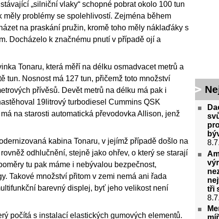
távající „silniční vlaky“ schopné pobrat okolo 100 tun
k měly problémy se spolehlivostí. Zejména během
cházet na praskání pružin, kromě toho měly náklaďáky s
m. Docházelo k značnému pnutí v případě ojí a
vinka Tonaru, která měří na délku osmadvacet metrů a
stě tun. Nosnost má 127 tun, přičemž toto množství
Ne
etrových přívěsů. Devět metrů na délku má pak i
nastěhoval 19litrový turbodiesel Cummins QSK
Dac
má na starosti automatická převodovka Allison, jenž
svů
pr
bý
dernizovaná kabina Tonaru, v jejímž případě došlo na
8.7
ovněž odhlučnění, stejně jako ohřev, o který se starají
Ame
výr
 poměry tu pak máme i nebývalou bezpečnost,
ne
agy. Takové množství přitom v zemi nemá ani řada
nej
tifunkční barevný displej, byť jeho velikost není
tři
8.7
Me
ý počítá s instalací elastických gumových elementů.
mí