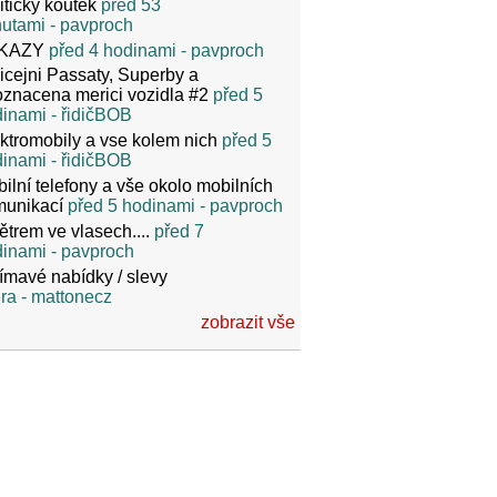
itický koutek
před 53
nutami
- pavproch
KAZY
před 4 hodinami
- pavproch
icejni Passaty, Superby a
znacena merici vozidla #2
před 5
dinami
- řidičBOB
ktromobily a vse kolem nich
před 5
dinami
- řidičBOB
ilní telefony a vše okolo mobilních
munikací
před 5 hodinami
- pavproch
ětrem ve vlasech....
před 7
dinami
- pavproch
ímavé nabídky / slevy
ra
- mattonecz
zobrazit vše