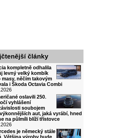
jčtenější články
ia kompletně odhalila
j levný velký kombík
o masy, něčím takovým
vala i Škoda Octavia Combi
.2026
ričané oslavili 250.
očí vyhlášení
závislosti soubojem
výkonnějších aut, jaká vyrábí, hned
 se na půlmíli blíží třístovce
.2026
rcedes je německý stále
ň. Většina výroby bude