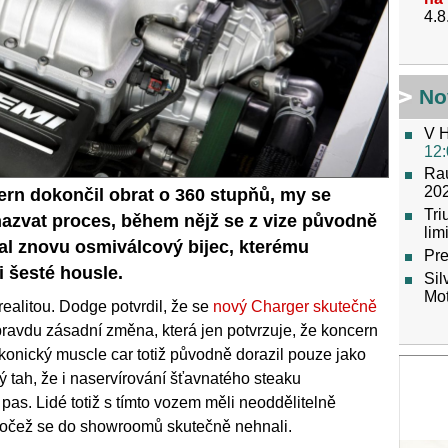
4.8
No
V H
12:
Raú
202
cern dokončil obrat o 360 stupňů, my se
Tr
nazvat proces, během nějž se z vize původně
lim
tal znovu osmiválcový bijec, kterému
Pre
i šesté housle.
Sil
Mot
alitou. Dodge potvrdil, že se
nový Charger skutečně
opravdu zásadní změna, která jen potvrzuje, že koncern
Ikonický muscle car totiž původně dorazil pouze jako
ý tah, že i naservírování šťavnatého steaku
 pas. Lidé totiž s tímto vozem měli neoddělitelně
ročež se do showroomů skutečně nehnali.