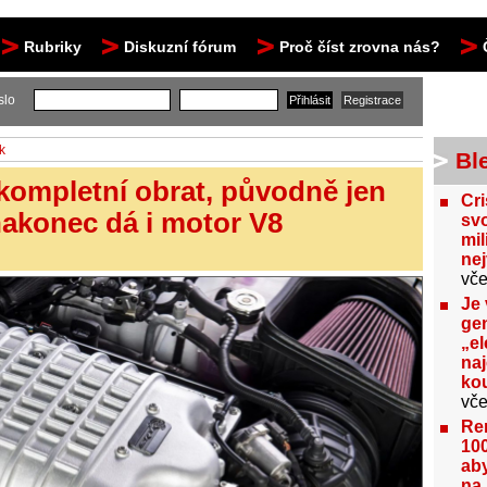
Rubriky
Diskuzní fórum
Proč číst zrovna nás?
slo
k
Bl
 kompletní obrat, původně jen
Cri
nakonec dá i motor V8
svo
mil
ne
vče
Je 
gen
„el
na
kou
vče
Re
100
aby
na 