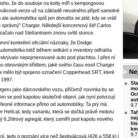
toho, že do souboje na kolty míří s kempingovou
stiválcové verze už na základě nevalného přijetí samotné
le automobilka spíš jen donutila se ptát, kdy se vrátí
en správný” Charger. Někdejší koncernový šéf Carlos
 začalo nad Stellantisem znovu svítil slunce.
rvní konkrétní oficiální náznaky, že Dodge
utomobilka totiž během setkání s investory odhalila
 skrývalo nepojmenované auto pod plachtou. I přes ní
no obrovským křídlem, jaké svého času nosil Charger
Ne
ak mělo být spojeno označení Copperhead SRT, které
 1997.
Sl
mo
hargeru jako dárcovského vozu, přičemž novinka by se
Oct
en se pod kapotou skutečně objeví, jak nyní potvrzují
aut
 přesné informace přímo od automobilky. Ta prý má
9.7
Hellcat, tedy variantu, která se dočká právě motoru
Tah
nej
 6,2litrový agregát, který zamířil pod kapotu nového
his
km/
9.7
í, tedy o poznání více než šestiválcová (426 a 558 k) i