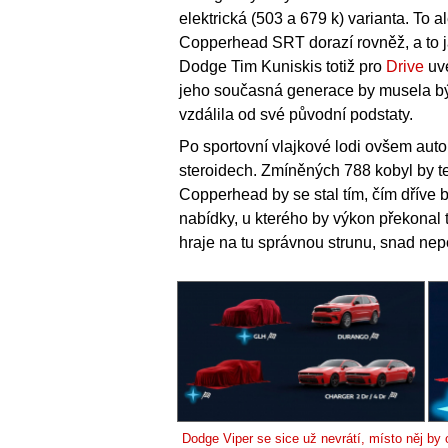
elektrická (503 a 679 k) varianta. To
Copperhead SRT dorazí rovněž, a to ja
Dodge Tim Kuniskis totiž pro
Drive
uve
jeho současná generace by musela být
vzdálila od své původní podstaty.
Po sportovní vlajkové lodi ovšem auto
steroidech. Zmíněných 788 kobyl by te
Copperhead by se stal tím, čím dříve
nabídky, u kterého by výkon překonal 
hraje na tu správnou strunu, snad nep
Dodge Viper se sice už nevrátí, místo něj b