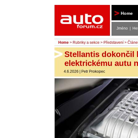
Autoforum
Home
Jméno | He
Home
>
Rubriky a sekce
>
Představení
> Článe
Stellantis dokončil
elektrickému autu 
4.6.2026
|
Petr Prokopec