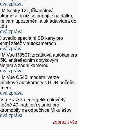
ková zpráva
 MiSentry 12T, tříkanálová
okamera, k níž se připojíte na dálku,
le vám upozornění a ukládá videa do
udu
ková zpráva
 uvedlo speciální SD karty pro
rmní zátěž v autokamerách
ková zpráva
 MiVue R850T: zrcátková autokamera
.5K, antireflexním dotykovým
plejem a zadní kamerou
ková zpráva
 MiVue C545: moderní verze
snímkové autokamery s HDR nočním
žimem
ková zpráva
 a Pražská energetika otevřely
lečně 40. nabíjecí stanici pro
ktromobily na odpočívce Mikulášov
ková zpráva
zobrazit vše