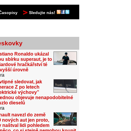
Časopisy
Sledujte nás!
eskovky
stiano Ronaldo ukázal
u sbírku superaut, je to
iardové hračkářství té
jvyšší úrovně
ra
vtipné sledovat, jak
erace Z po letech
ektrické výchovy”
jednou objevuje nenapodobitelné
zlo dieselů
ra
nault navezl do země
 nových aut jen proto,
 naštval lidi pohledem
něco, co si stejně nemohou koupit