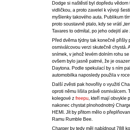
Dodge si naštěstí byl dopředu vědom 
vidličkou, a proto zavelel k vývoji še
myšlenky takového auta. Publikum tím a
proto soustavně ptalo, kdy se vrátí „t
Tavares to odmítal, po jeho odejití ale
Před dvěma týdny tak konečně přišly p
osmiválcovou verzi skutečně chystá. A
snímek, v jehož levém dolním rohu se
ovšem bylo jasně patrné, že je osaze
Daytona. Podle spekulací by s ním p
automobilka naposledy použila v roce
Další zvěsti pak hovořily o využití C
oproti němu lišila právě osmiválcem. T
kolegové z
freepu
, kteří mají obvykle
nakonec chystat plnohodnotný Charger 
HEMI. Jít by přitom mělo o přeplňovaný
Ramu Rumble Bee.
Charger by tedy měl nabídnout 788 kon