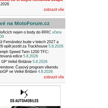
.2026
zobrazit vše
vé na MotoForum.cz
ořicích nejen o body do IRRC
včera
00
l Fernández bude v letech 2027 a
8 opět jezdit za Trackhouse
5.8.2026
iumph Speed Twin 1200 TFC:
itovaná edice
5.8.2026
 GP Velké Británie
5.8.2026
verstone: Časový program víkendu
oGP ve Velké Británii
4.8.2026
zobrazit vše