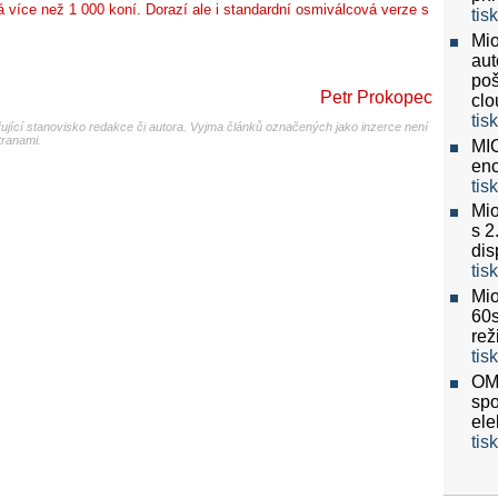
více než 1 000 koní. Dorazí ale i standardní osmiválcová verze s
tis
Mio
aut
poš
Petr Prokopec
clo
tis
jící stanovisko redakce či autora. Vyjma článků označených jako inzerce není
tranami.
MIO
eno
tis
Mio
s 2
dis
tis
Mio
60
re
tis
OMV
spo
ele
tis