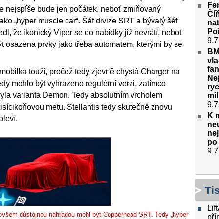
Fer
 ale nejspíše bude jen počátek, neboť zmiňovaný
Čí
ko „hyper muscle car“. Šéf divize SRT a bývalý šéf
nab
Poř
dl, že ikonický Viper se do nabídky již nevrátí, neboť
9.7
 osazena prvky jako třeba automatem, kterými by se
BM
vla
fan
mobilka touží, pročež tedy zjevně chystá Charger na
Nej
dy mohlo být vyhrazeno regulérní verzi, zatímco
ryc
 byla varianta Demon. Tedy absolutním vrcholem
mil
9.7
tisícikoňovou metu. Stellantis tedy skutečně znovu
K m
oleví.
ne
nej
po 
9.7
Ti
Lif
y ovšem důstojnou náhradou mohl být Copperhead SRT. Tedy „hyper
pří