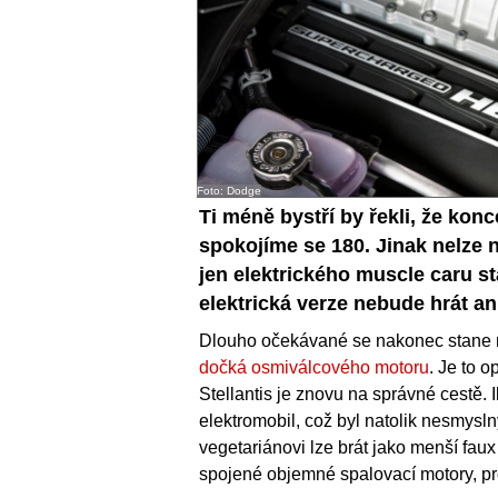
Foto: Dodge
Ti méně bystří by řekli, že kon
spokojíme se 180. Jinak nelze 
jen elektrického muscle caru s
elektrická verze nebude hrát an
Dlouho očekávané se nakonec stane re
dočká osmiválcového motoru
. Je to 
Stellantis je znovu na správné cestě. 
elektromobil, což byl natolik nesmysln
vegetariánovi lze brát jako menší faux
spojené objemné spalovací motory, p