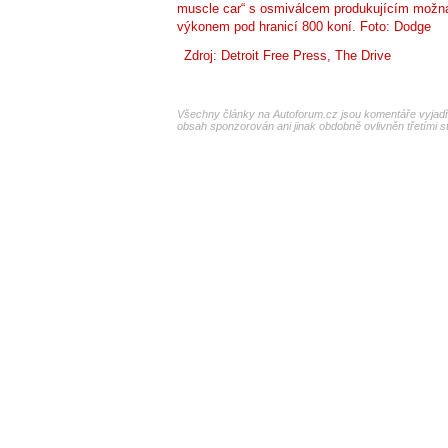
muscle car“ s osmiválcem produkujícím možná 
výkonem pod hranicí 800 koní. Foto: Dodge
Zdroj:
Detroit Free Press
,
The Drive
Všechny články na Autoforum.cz jsou komentáře vyjadřu
obsah sponzorován ani jinak obdobně ovlivněn třetími s