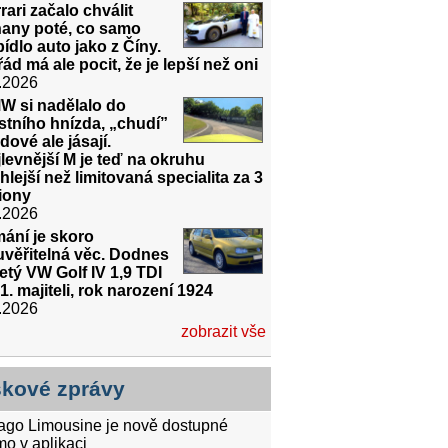
rari začalo chválit
ňany poté, co samo
ídlo auto jako z Číny.
ád má ale pocit, že je lepší než oni
.2026
W si nadělalo do
stního hnízda, „chudí”
dové ale jásají.
levnější M je teď na okruhu
hlejší než limitovaná specialita za 3
iony
.2026
ání je skoro
uvěřitelná věc. Dodnes
etý VW Golf IV 1,9 TDI
1. majiteli, rok narození 1924
.2026
zobrazit vše
skové zprávy
tago Limousine je nově dostupné
mo v aplikaci