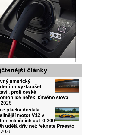
jčtenější články
avný americký
derátor vyzkoušel
avii, proti české
omobilce neřekl křivého slova
.2026
le placka dostala
silnější motor V12 v
torii silničních aut, 0-300
h udělá dřív než řeknete Praesto
.2026