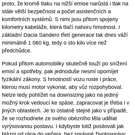
proto, že kromě tlaku na nižší emise narůstá i tlak na
stále větší bezpečnost a počet asistenčních a
komfortních systémů. S nimi jsou přitom spojeny
kilometry kabeláže, která tlačí nahoru hmotnost. I
základní Dacia Sandero třetí generace tak dnes váží
minimálně 1 060 kg, tedy o sto kilo více než
předchůdce.
Pokud přitom automobilky skutečně touží po snížení
emisí a spotřeby, pak jednoduše nesmí opomíjet
fyzikální zákony. S hmotností vozu roste i práce,
kterou musí motor vykonat, aby vůz rozpohyboval.
Nelze tedy pohlížet na downsizing jako na jediný
možný krok vedoucí ke spáse, zapracovat je třeba i v
jiných oblastech. Je to ostatně stejné jako v případě,
že se rozhodnete ze svého obézního těla udělat
vyrýsovanou postavu. I kdybyste totiž posilovali jak
blázni od rána do večera, bez správné životosprávy