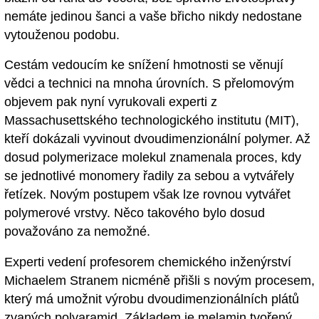
nemáte jedinou šanci a vaše břicho nikdy nedostane
vytouženou podobu.
Cestám vedoucím ke snížení hmotnosti se věnují
vědci a technici na mnoha úrovních. S přelomovým
objevem pak nyní vyrukovali experti z
Massachusettského technologického institutu (MIT),
kteří dokázali vyvinout dvoudimenzionální polymer. Až
dosud polymerizace molekul znamenala proces, kdy
se jednotlivé monomery řadily za sebou a vytvářely
řetízek. Novým postupem však lze rovnou vytvářet
polymerové vrstvy. Něco takového bylo dosud
považováno za nemožné.
Experti vedení profesorem chemického inženýrství
Michaelem Stranem nicméně přišli s novým procesem,
který má umožnit výrobu dvoudimenzionálních plátů
zvaných polyaramid. Základem je melamin tvořený