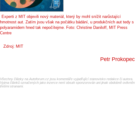
Experti z MIT objevili nový materiál, který by mohl snížit narůstající
hmotnost aut. Zatím jsou však na počátku bádání, u produkčních aut tedy s
polyaramidem hned tak nepočítejme. Foto: Christine Daniloff, MIT Press
Centre
Zdroj: MIT
Petr Prokopec
Všechny články na Autoforum.cz jsou komentáře vyjadřující stanovisko redakce či autora.
Vyjma článků označených jako inzerce není obsah sponzorován ani jinak obdobně ovlivněn
třetími stranami.