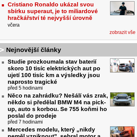
Cristiano Ronaldo ukázal svou
sbírku superaut, je to miliardové
hračkářství té nejvyšší úrovně
včera
zobrazit vše
Nejnovější články
Studie prozkoumala stav baterií
skoro 10 tisíc elektrických aut po
ujetí 100 tisíc km a výsledky jsou
naprosto tragické
před 5 hodinami
Něco na zahrádku? Nešálí vás zrak,
někdo si předělal BMW M4 na pick-
up, auto s korbou. Se 755 koňmi ho
poslal do prodeje
před 7 hodinami
Mercedes modelu, který „nikdy
neměl vzniknout”, sebral motor a