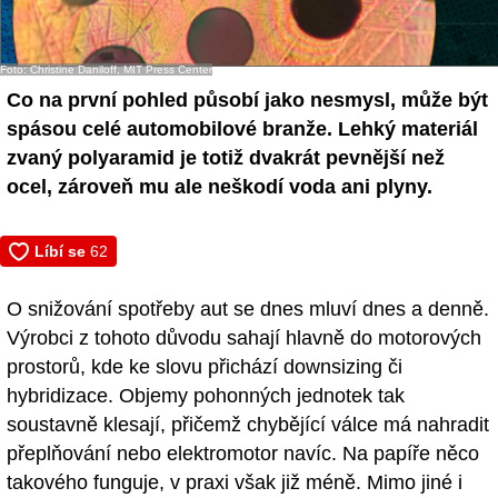
- Ostatní
Foto: Christine Daniloff, MIT Press Center
Sledujte nás!
Co na první pohled působí jako nesmysl, může být
spásou celé automobilové branže. Lehký materiál
zvaný polyaramid je totiž dvakrát pevnější než
ocel, zároveň mu ale neškodí voda ani plyny.
O snižování spotřeby aut se dnes mluví dnes a denně.
Výrobci z tohoto důvodu sahají hlavně do motorových
prostorů, kde ke slovu přichází downsizing či
hybridizace. Objemy pohonných jednotek tak
soustavně klesají, přičemž chybějící válce má nahradit
přeplňování nebo elektromotor navíc. Na papíře něco
takového funguje, v praxi však již méně. Mimo jiné i