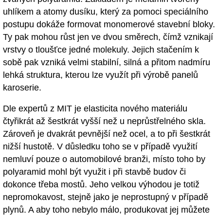
uhlíkem a atomy dusíku, který za pomoci speciálního
postupu dokáže formovat monomerové stavební bloky.
Ty pak mohou růst jen ve dvou směrech, čímž vznikají
vrstvy o tloušťce jedné molekuly. Jejich stačením k
sobě pak vzniká velmi stabilní, silná a přitom nadmíru
lehká struktura, kterou lze využít při výrobě panelů
karoserie.
Dle expertů z MIT je elasticita nového materiálu
čtyřikrát až šestkrát vyšší než u neprůstřelného skla.
Zároveň je dvakrát pevnější než ocel, a to při šestkrát
nižší hustotě. V důsledku toho se v případě využití
nemluví pouze o automobilové branži, místo toho by
polyaramid mohl být využit i při stavbě budov či
dokonce třeba mostů. Jeho velkou výhodou je totiž
nepromokavost, stejně jako je neprostupný v případě
plynů. A aby toho nebylo málo, produkovat jej můžete