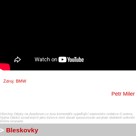
Zdroj: BMW
Petr Miler
Všechny články na Autoforum.cz jsou komentáře vyjadřující stanovisko redakce či autora.
Vyjma článků označených jako inzerce není obsah sponzorován ani jinak obdobně ovlivněn
třetími stranami.
Bleskovky