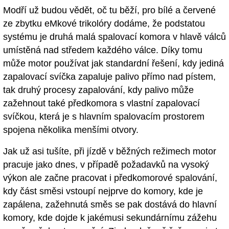
Modří už budou vědět, oč tu běží, pro bílé a červené
ze zbytku eMkové trikolóry dodáme, že podstatou
systému je druhá malá spalovací komora v hlavě válců
umístěná nad středem každého válce. Díky tomu
může motor používat jak standardní řešení, kdy jediná
zapalovací svíčka zapaluje palivo přímo nad pístem,
tak druhý procesy zapalování, kdy palivo může
zažehnout také předkomora s vlastní zapalovací
svíčkou, která je s hlavním spalovacím prostorem
spojena několika menšími otvory.
Jak už asi tušíte, při jízdě v běžných režimech motor
pracuje jako dnes, v případě požadavků na vysoký
výkon ale začne pracovat i předkomorové spalování,
kdy část směsi vstoupí nejprve do komory, kde je
zapálena, zažehnutá směs se pak dostává do hlavní
komory, kde dojde k jakémusi sekundárnímu zážehu