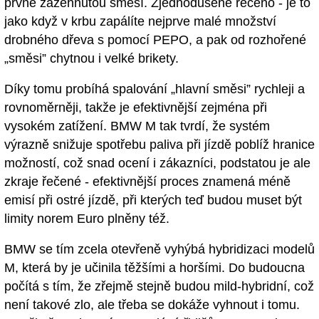
prvně zažehnutou směsí. Zjednodušeně řečeno - je to
jako když v krbu zapálíte nejprve malé množství
drobného dřeva s pomocí PEPO, a pak od rozhořené
„směsi” chytnou i velké brikety.
Díky tomu probíhá spalování „hlavní směsi” rychleji a
rovnoměrněji, takže je efektivnější zejména při
vysokém zatížení. BMW M tak tvrdí, že systém
výrazně snižuje spotřebu paliva při jízdě poblíž hranice
možností, což snad ocení i zákazníci, podstatou je ale
zkraje řečené - efektivnější proces znamená méně
emisí při ostré jízdě, při kterých teď budou muset být
limity norem Euro plněny též.
BMW se tím zcela otevřeně vyhýbá hybridizaci modelů
M, která by je učinila těžšími a horšími. Do budoucna
počítá s tím, že zřejmě stejně budou mild-hybridní, což
není takové zlo, ale třeba se dokáže vyhnout i tomu.