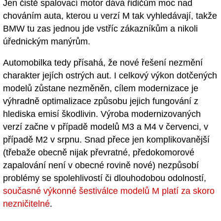
Jen čistě spalovací motor dává řidičům moc nad
chováním auta, kterou u verzí M tak vyhledávají, takže
BMW tu zas jednou jde vstříc zákazníkům a nikoli
úřednickým manýrům.
Automobilka tedy přísahá, že nové řešení nezmění
charakter jejích ostrých aut. I celkový výkon dotčených
modelů zůstane nezměněn, cílem modernizace je
výhradně optimalizace způsobu jejich fungování z
hlediska emisí škodlivin. Výroba modernizovaných
verzí začne v případě modelů M3 a M4 v červenci, v
případě M2 v srpnu. Snad přece jen komplikovanější
(třebaže obecně nijak převratné, předokomorové
zapalování není v obecné rovině nové) nezpůsobí
problémy se spolehlivostí či dlouhodobou odolností,
současné výkonné šestiválce modelů M platí za skoro
nezničitelné
.