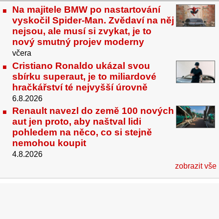
Na majitele BMW po nastartování
vyskočil Spider-Man. Zvědaví na něj
nejsou, ale musí si zvykat, je to
nový smutný projev moderny
včera
Cristiano Ronaldo ukázal svou
sbírku superaut, je to miliardové
hračkářství té nejvyšší úrovně
6.8.2026
Renault navezl do země 100 nových
aut jen proto, aby naštval lidi
pohledem na něco, co si stejně
nemohou koupit
4.8.2026
zobrazit vše