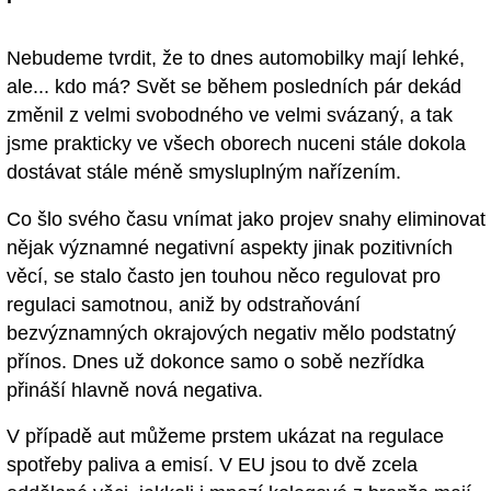
Nebudeme tvrdit, že to dnes automobilky mají lehké,
ale... kdo má? Svět se během posledních pár dekád
změnil z velmi svobodného ve velmi svázaný, a tak
jsme prakticky ve všech oborech nuceni stále dokola
dostávat stále méně smysluplným nařízením.
Co šlo svého času vnímat jako projev snahy eliminovat
nějak významné negativní aspekty jinak pozitivních
věcí, se stalo často jen touhou něco regulovat pro
regulaci samotnou, aniž by odstraňování
bezvýznamných okrajových negativ mělo podstatný
přínos. Dnes už dokonce samo o sobě nezřídka
přináší hlavně nová negativa.
V případě aut můžeme prstem ukázat na regulace
spotřeby paliva a emisí. V EU jsou to dvě zcela