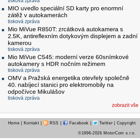
tisková zpráva
MIO uvedlo speciální SD karty pro enormní
zátěž v autokamerách
tisková zpráva
Mio MiVue R850T: zrcátková autokamera s
2.5K, antireflexním dotykovým displejem a zadní
kamerou
tisková zpráva
Mio MiVue C545: moderní verze 60snímkové
autokamery s HDR nočním režimem
tisková zpráva
OMV a Pražská energetika otevřely společně
40. nabíjecí stanici pro elektromobily na
odpočívce Mikulášov
tisková zpráva
zobrazit vše
Home
|
Kontakt
|
RSS
|
Facebook
|
Twitter
| Copyright
©1996-2026 MotorCom s.r.o.