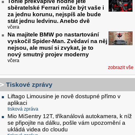
Tohle překvapivě hodně jeté
sběratelské Ferrari může být vaše i
za jednu korunu, nejspíš ale bude
stát jednu ledvinu. Anebo dvě
včera
Na majitele BMW po nastartování
vyskočil Spider-Man. Zvědaví na něj
nejsou, ale musí si zvykat, je to
nový smutný projev moderny
včera
zobrazit vše
Tiskové zprávy
Liftago Limousine je nově dostupné přímo v
aplikaci
tisková zpráva
Mio MiSentry 12T, tříkanálová autokamera, k níž
se připojíte na dálku, pošle vám upozornění a
ukládá videa do cloudu