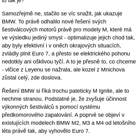
to tak je?
Samozřejmě ne, stačilo se víc snažit, jak ukazuje
BMW. To právě odhalilo nové řešení svých
šestiválcových motorů právě pro modely M, které má
ve výsledku jediný smysl - optimalizuje jejich chod tak,
aby byly efektivní i v oněch okrajových situacích,
zvládly plnit Euro 7, a přesto se elektrického pohonu
nedotkly ani ošklivou tyčí. A to je přesně to, co chceme
- vlčice z Leyenu se nažrala, ale kozel z Mnichova
zůstal celý, zde doslova.
Řešení BMW si říká trochu pateticky M Ignite, ale to
nechme stranou. Podstatné je, že zvyšuje účinnost
výkonných šestiválců s pomocí systému
předkomorového zapalování. A poprvé se objeví v
existujících modelech BMW M2, M3 a M4 od letošního
léta právě tak, aby vyhovělo Euro 7.