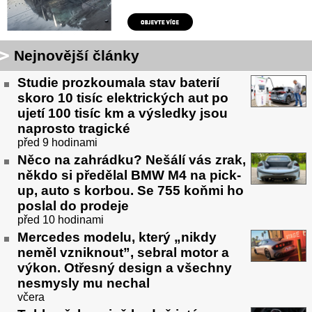
Nejnovější články
Studie prozkoumala stav baterií
skoro 10 tisíc elektrických aut po
ujetí 100 tisíc km a výsledky jsou
naprosto tragické
před 9 hodinami
Něco na zahrádku? Nešálí vás zrak,
někdo si předělal BMW M4 na pick-
up, auto s korbou. Se 755 koňmi ho
poslal do prodeje
před 10 hodinami
Mercedes modelu, který „nikdy
neměl vzniknout”, sebral motor a
výkon. Otřesný design a všechny
nesmysly mu nechal
včera