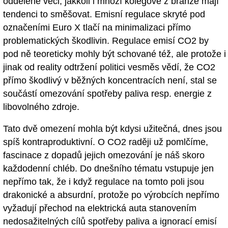
oddělené věci, jakkoli i mnozí kolegové z branže mají
tendenci to směšovat. Emisní regulace skryté pod
označeními Euro X tlačí na minimalizaci přímo
problematických škodlivin. Regulace emisí CO2 by
pod ně teoreticky mohly být schované též, ale protože i
jinak od reality odtržení politici vesměs vědí, že CO2
přímo škodlivý v běžných koncentracích není, stal se
součástí omezování spotřeby paliva resp. energie z
libovolného zdroje.
Tato dvě omezení mohla být kdysi užitečná, dnes jsou
spíš kontraproduktivní. O CO2 raději už pomlčíme,
fascinace z dopadů jejich omezování je náš skoro
každodenní chléb. Do dnešního tématu vstupuje jen
nepřímo tak, že i když regulace na tomto poli jsou
drakonické a absurdní, protože po výrobcích nepřímo
vyžadují přechod na elektrická auta stanovením
nedosažitelných cílů spotřeby paliva a ignorací emisí