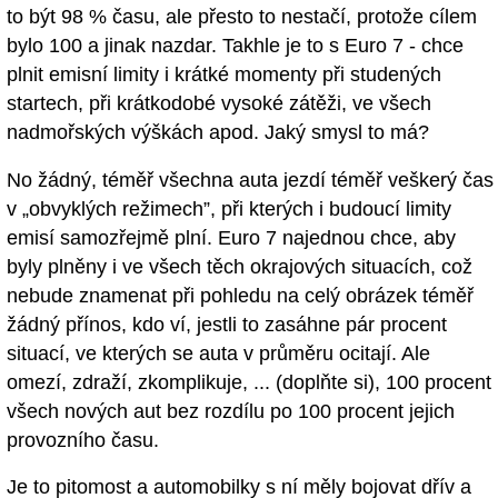
to být 98 % času, ale přesto to nestačí, protože cílem
bylo 100 a jinak nazdar. Takhle je to s Euro 7 - chce
plnit emisní limity i krátké momenty při studených
startech, při krátkodobé vysoké zátěži, ve všech
nadmořských výškách apod. Jaký smysl to má?
No žádný, téměř všechna auta jezdí téměř veškerý čas
v „obvyklých režimech”, při kterých i budoucí limity
emisí samozřejmě plní. Euro 7 najednou chce, aby
byly plněny i ve všech těch okrajových situacích, což
nebude znamenat při pohledu na celý obrázek téměř
žádný přínos, kdo ví, jestli to zasáhne pár procent
situací, ve kterých se auta v průměru ocitají. Ale
omezí, zdraží, zkomplikuje, ... (doplňte si), 100 procent
všech nových aut bez rozdílu po 100 procent jejich
provozního času.
Je to pitomost a automobilky s ní měly bojovat dřív a