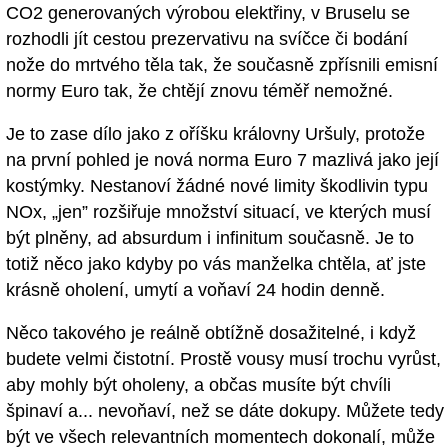
CO2 generovaných výrobou elektřiny, v Bruselu se
rozhodli jít cestou prezervativu na svíčce či bodání
nože do mrtvého těla tak, že současně zpřísnili emisní
normy Euro tak, že chtějí znovu téměř nemožné.
Je to zase dílo jako z oříšku královny Uršuly, protože
na první pohled je nová norma Euro 7 mazlivá jako její
kostýmky. Nestanoví žádné nové limity škodlivin typu
NOx, „jen” rozšiřuje množství situací, ve kterých musí
být plněny, ad absurdum i infinitum současně. Je to
totiž něco jako kdyby po vás manželka chtěla, ať jste
krásně oholení, umytí a voňaví 24 hodin denně.
Něco takového je reálně obtížně dosažitelné, i když
budete velmi čistotní. Prostě vousy musí trochu vyrůst,
aby mohly být oholeny, a občas musíte být chvíli
špinaví a... nevoňaví, než se dáte dokupy. Můžete tedy
být ve všech relevantních momentech dokonalí, může