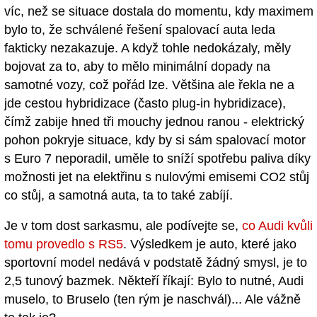
víc, než se situace dostala do momentu, kdy maximem
bylo to, že schválené řešení spalovací auta leda
fakticky nezakazuje. A když tohle nedokázaly, měly
bojovat za to, aby to mělo minimální dopady na
samotné vozy, což pořád lze. Většina ale řekla ne a
jde cestou hybridizace (často plug-in hybridizace),
čímž zabije hned tři mouchy jednou ranou - elektrický
pohon pokryje situace, kdy by si sám spalovací motor
s Euro 7 neporadil, uměle to sníží spotřebu paliva díky
možnosti jet na elektřinu s nulovými emisemi CO2 stůj
co stůj, a samotná auta, ta to také zabíjí.
Je v tom dost sarkasmu, ale podívejte se,
co Audi kvůli
tomu provedlo s RS5
. Výsledkem je auto, které jako
sportovní model nedává v podstatě žádný smysl, je to
2,5 tunový bazmek. Někteří říkají: Bylo to nutné, Audi
muselo, to Bruselo (ten rým je naschvál)... Ale vážně