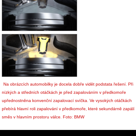
Na obrázcích automobilky je docela dobře vidět podstata řešení. Při
nízkých a středních otáčkách je před zapalováním v předkomoře
upřednostněna konvenční zapalovací svíčka. Ve vysokých otáčkách
přebírá hlavní roli zapalování v předkomoře, které sekundárně zapálí
směs v hlavním prostoru válce. Foto: BMW