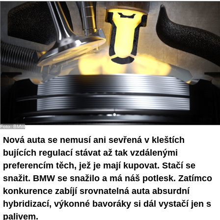
- Ostatní
Diskuzní fórum
Sledujte nás!
Foto: BMW
Nová auta se nemusí ani sevřená v kleštích
bujících regulací stávat až tak vzdálenými
preferencím těch, jež je mají kupovat. Stačí se
snažit. BMW se snažilo a má náš potlesk. Zatímco
konkurence zabíjí srovnatelná auta absurdní
hybridizací, výkonné bavoráky si dál vystačí jen s
palivem.