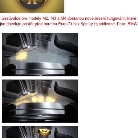
Šestiválce pro modely M2, M3 a M4 dostanou nové řešení fungování, které
jim dovoluje obstát před normou Euro 7 i bez špetky hybridizace. Foto: BMW