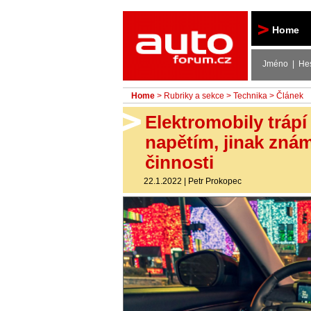
Autoforum
Home
Jméno | He
Home
>
Rubriky a sekce
>
Technika
> Článek
Elektromobily trápí
napětím, jinak znám
činnosti
22.1.2022
|
Petr Prokopec