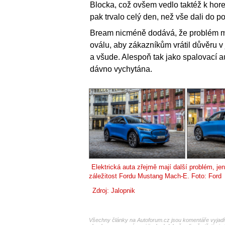
Blocka, což ovšem vedlo taktéž k hor
pak trvalo celý den, než vše dali do p
Bream nicméně dodává, že problém m
oválu, aby zákazníkům vrátil důvěru v
a všude. Alespoň tak jako spalovací a
dávno vychytána.
Elektrická auta zřejmě mají další problém, je
záležitost Fordu Mustang Mach-E. Foto: Ford
Zdroj:
Jalopnik
Všechny články na Autoforum.cz jsou komentáře vyjadřu