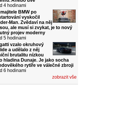
dvinu. Anebo dvě
d 4 hodinami
 majitele BMW po
tartování vyskočil
der-Man. Zvědaví na něj
sou, ale musí si zvykat, je to nový
utný projev moderny
d 5 hodinami
atti vzalo okruhový
ide a udělalo z něj
niční brutalitu nízkou
o hladina Dunaje. Je jako socha
edověkého rytíře ve válečné zbroji
d 6 hodinami
zobrazit vše