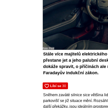
Foto: Ford
Stále více majitelů elektrickéh
přestane jet a jeho palubní des
dokáže spravit, o příčinách ale
Faradayův indukční zákon.
Sněhem zaváté silnice sice většina li
parkovišť se již situace mění. Rozsáhl
další překážky, jsou ideálním prostor