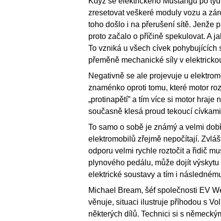
Když se elektrického Mustangu po týd
zresetovat veškeré moduly vozu a zár
toho došlo i na přerušení sítě. Jenže 
proto začalo o příčině spekulovat. A j
To vzniká u všech cívek pohybujících 
přeměně mechanické síly v elektricko
Negativně se ale projevuje u elektro
znaménko oproti tomu, které motor roztá
„protinapětí” a tím více si motor hraje
současně klesá proud tekoucí cívkami
To samo o sobě je známý a velmi dobře
elektromobilů zřejmě nepočítají. Zvlá
odporu velmi rychle roztočit a řidič 
plynového pedálu, může dojít výskytu
elektrické soustavy a tím i následn
Michael Bream, šéf společnosti EV We
věnuje, situaci ilustruje příhodou s Vo
některých dílů. Technici si s německ