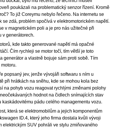
nu dočkal, bylo mu řečeno, že technici museli
oveň poukázali na problematický senzor řízení. Kromě
proč? To již Coreymu nebylo řečeno. Na internetu se
ak se zdá, problém spočívá v elektromotorickém napětí.
se v magnetickém poli a je pro nás užitečné při
u v generátorech.
motorů, kde takto generované napětí má opačné
čí. Čím rychleji se motor točí, tím větší je toto
 na generátor a vlastně bojuje sám proti sobě. Tím
 motoru.
 popsaný jev, jenže vývojáři softwaru s ním u
ště při hrátkách na sněhu, kde se mohou kola bez
musí na pohyb vozu reagovat rychlými změnami polohy
 neočekávaných hodnot na čidlech snímajících stav
ému kaskádovitému pádu celého managementu vozu.
st, která se elektromobilům a jejich komponentům
lkswagen ID.4, který jeho firma dostala kvůli vývoji
ým elektrickým SUV pohráli ve stylu zmiňovaného