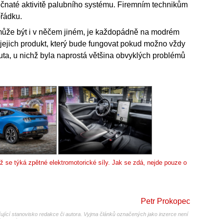
ečnaté aktivitě palubního systému. Firemním technikům
ořádku.
ůže být i v něčem jiném, je každopádně na modrém
 jejich produkt, který bude fungovat pokud možno vždy
uta, u nichž byla naprostá většina obvyklých problémů
nž se týká zpětné elektromotorické síly. Jak se zdá, nejde pouze o
Petr Prokopec
jící stanovisko redakce či autora. Vyjma článků označených jako inzerce není