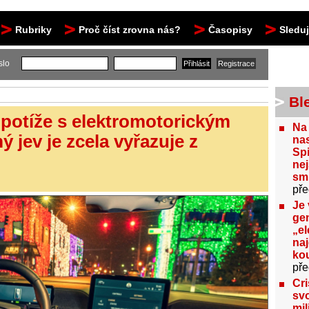
Rubriky
Proč číst zrovna nás?
Časopisy
Sledu
slo
Bl
 potíže s elektromotorickým
Na
ý jev je zcela vyřazuje z
nas
Spi
nej
sm
pře
Je 
gen
„el
na
kou
pře
Cri
svo
mil