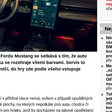
ne
vče
Ne
Ně
vás
BM
kor
o Fordu Mustang se setkává s tím, že auto
pr
pře
ka se rozehraje všemi barvami. Servis to
Me
 mlčí, do hry zde podle všeho vstupuje
„ni
seb
Ot
mu
pře
To
dí v přílišné lásce nemá, ovšem v případě opuštěných
jet
můž
é plochy, na kterých nepotkáte jiná auta, chodce či
kor
em pro hrátky, aniž by docházelo na takové opotřebení