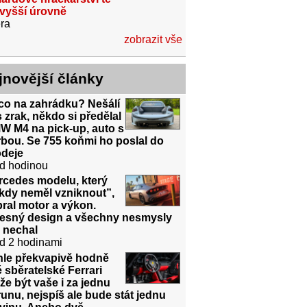
jvyšší úrovně
ra
zobrazit vše
jnovější články
co na zahrádku? Nešálí
 zrak, někdo si předělal
W M4 na pick-up, auto s
bou. Se 755 koňmi ho poslal do
odeje
d hodinou
rcedes modelu, který
kdy neměl vzniknout”,
ral motor a výkon.
řesný design a všechny nesmysly
 nechal
d 2 hodinami
hle překvapivě hodně
é sběratelské Ferrari
e být vaše i za jednu
unu, nejspíš ale bude stát jednu