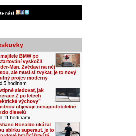
jte nás!
eskovky
 majitele BMW po
tartování vyskočil
der-Man. Zvědaví na něj
sou, ale musí si zvykat, je to nový
utný projev moderny
d 5 hodinami
vtipné sledovat, jak
erace Z po letech
ektrické výchovy”
jednou objevuje nenapodobitelné
zlo dieselů
d 11 hodinami
stiano Ronaldo ukázal
u sbírku superaut, je to
iardové hračkářství té