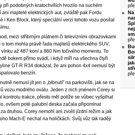
le
by při podobných kratochvílích hrozilo na suchém
pře
Na
í ani majitelé elektrických aut, zvláště pak Fordu
nas
 i Ken Block, který speciální verzi tohoto vozu posílal
Spi
šímu.
nej
sm
wood, mezi stříbrným plátnem či televizními obrazovkami
pře
 se o tom mohla právě řada majitelů elektrického SUV,
Bug
o vínku až 487 koní a 860 Nm točivého momentu. To
Bol
sil
ízdě bokem přímo svádí, i když míří na všechna čtyři
jak
yline GT-R R34 dokázal, že ani pohon 4x4 nemusí být
stř
palovalo benzín.
pře
utně nemusí jít jen o „blbnutí” na parkovišti, jak se na
telů vozu modrého oválu. Jeden z nich jménem Corey si
 kontrolu trakce, přesto měl potíže se vůbec vyšplhat
o, ovšem poté palubní deska začala připomínat
za druhou. Corey nemohl ani zvolit jízdní režim a jak
 koho Mach-E nechal na holičkách. Svůj vůz tak raději