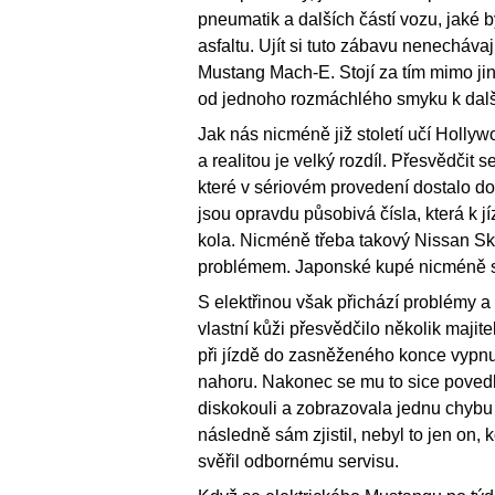
pneumatik a dalších částí vozu, jaké 
asfaltu. Ujít si tuto zábavu nenechávaj
Mustang Mach-E. Stojí za tím mimo jiné
od jednoho rozmáchlého smyku k dal
Jak nás nicméně již století učí Holly
a realitou je velký rozdíl. Přesvědčit
které v sériovém provedení dostalo d
jsou opravdu působivá čísla, která k j
kola. Nicméně třeba takový Nissan Sk
problémem. Japonské kupé nicméně s
S elektřinou však přichází problémy a n
vlastní kůži přesvědčilo několik maji
při jízdě do zasněženého konce vypnul
nahoru. Nakonec se mu to sice povedl
diskokouli a zobrazovala jednu chybu 
následně sám zjistil, nebyl to jen on,
svěřil odbornému servisu.