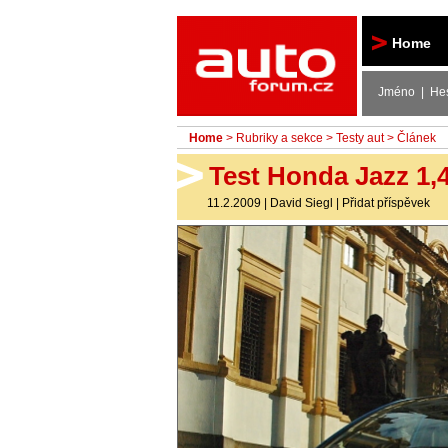
Autoforum
Home
Jméno | He
Home
>
Rubriky a sekce
>
Testy aut
> Článek
Test Honda Jazz 1,4
11.2.2009
|
David Siegl
|
Přidat příspěvek