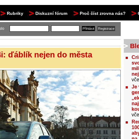
Rubriky
Diskuzní fórum
Proč číst zrovna nás?
slo
Bl
i: ďáblík nejen do města
Cri
svo
mil
ne
vče
Je 
gen
„el
na
kou
vče
Re
100
aby
na 