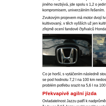
jiného nezbývá, jde spolu s 1,2 o jedi
kompromisem, univerzálním řešením.
Zvukovým projevem má motor dvojí tvář
kultivovaný, v těch vyšších už jen kult
zřejmě ocení fandové čtyřvalců Honda,
Co je horší, s vytáčením následně stou
se pod hodnotu 7,2 l na 100 km nedost
problém potřebu srazit na 5,6 l na 100
Překvapivě agilní jízda
Ovladatelnost Jazzu patří k nadprůměr