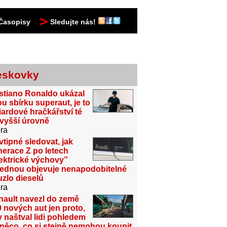
Časopisy
Sledujte nás!
eskovky
stiano Ronaldo ukázal
u sbírku superaut, je to
iardové hračkářství té
jvyšší úrovně
ra
vtipné sledovat, jak
erace Z po letech
ektrické výchovy”
jednou objevuje nenapodobitelné
zlo dieselů
ra
nault navezl do země
 nových aut jen proto,
 naštval lidi pohledem
něco, co si stejně nemohou koupit