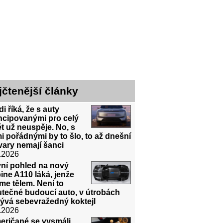
jčtenější články
i říká, že s auty
ncipovanými pro celý
t už neuspěje. No, s
i pořádnými by to šlo, to až dnešní
ary nemají šanci
.2026
vní pohled na nový
ine A110 láká, jenže
me tělem. Není to
utečné budoucí auto, v útrobách
ývá sebevražedný koktejl
.2026
eričané se vysmáli