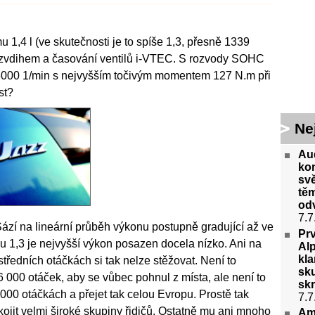
 1,4 l (ve skutečnosti je to spíše 1,3, přesně 1339
 zvdihem a časování ventilů i-VTEC. S rozvody SOHC
 6000 1/min s nejvyšším točivým momentem 127 N.m při
st?
Ne
Aud
ko
svě
těm
odv
7.7
ází na lineární průběh výkonu postupně gradující až ve
Pr
u 1,3 je nejvyšší výkon posazen docela nízko. Ani na
Alp
kla
ředních otáčkách si tak nelze stěžovat. Není to
sk
6 000 otáček, aby se vůbec pohnul z místa, ale není to
skr
2 000 otáčkách a přejet tak celou Evropu. Prostě tak
7.7
kojit velmi široké skupiny řidičů. Ostatně mu ani mnoho
Am