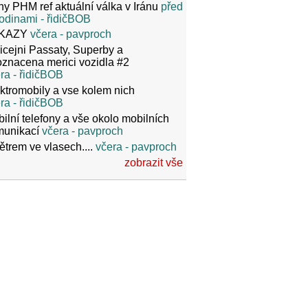
y PHM ref aktuální válka v Iránu
před
odinami
- řidičBOB
KAZY
včera
- pavproch
icejni Passaty, Superby a
znacena merici vozidla #2
ra
- řidičBOB
ktromobily a vse kolem nich
ra
- řidičBOB
ilní telefony a vše okolo mobilních
munikací
včera
- pavproch
ětrem ve vlasech....
včera
- pavproch
zobrazit vše