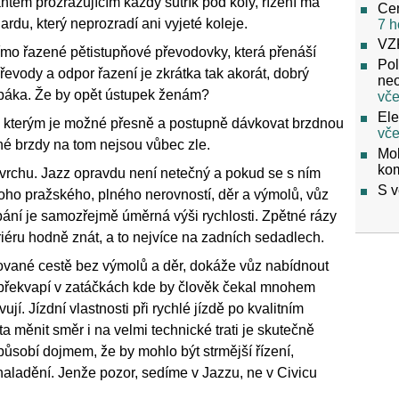
antem prozrazujícím každý šutřík pod koly, řízení má
Cen
du, který neprozradí ani vyjeté koleje.
7 h
VZ
římo řazené pětistupňové převodovky, která přenáší
Pol
řevody a odpor řazení je zkrátka tak akorát, dobrý
neo
í páka. Že by opět ústupek ženám?
vče
Ele
u, kterým je možné přesně a postupně dávkovat brzdnou
vče
otné brzdy na tom nejsou vůbec zle.
Mob
ko
povrchu. Jazz opravdu není netečný a pokud se s ním
S v
toho pražského, plného nerovností, děr a výmolů, vůz
ání je samozřejmě úměrná výši rychlosti. Zpětné rázy
eriéru hodně znát, a to nejvíce na zadních sedadlech.
vané cestě bez výmolů a děr, dokáže vůz nabídnout
z překvapí v zatáčkách kde by člověk čekal mnohem
jí. Jízdní vlastnosti při rychlé jízdě po kvalitním
ta měnit směr i na velmi technické trati je skutečně
působí dojmem, že by mohlo být strmější řízení,
naladění. Jenže pozor, sedíme v Jazzu, ne v Civicu