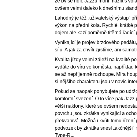
že by se řidič Jazzu mohl mazlit s vol
ovšem velmi daleko k dnešnímu standar
Lahodný je též „uživatelský výstup” p
výkon na přední kola. Rychlé, krátké p
dojem ale kazí poměrně titěrná řadíc
Vynikající je projev brzdového pedál
sílu. A jak za chvíli zjistíme, ani sam
Kvalita jízdy velmi záleži na kvalitě 
vydáte do víru velkoměsta, například 
se až nepříjemně rozhoupe. Míra houp
silnějšího charakteru jsou v navíc int
Pokud se naopak pohybujete po udržo
komfortní svezení. O to více pak Jaz
větší náklony, které se ovšem nedostavu
povrchu jsou zkrátka vynikající a ocho
překvapivá. Možná i kvůli tomu řízení 
podvozek by zkrátka snesl „akčnější” 
Type-R...