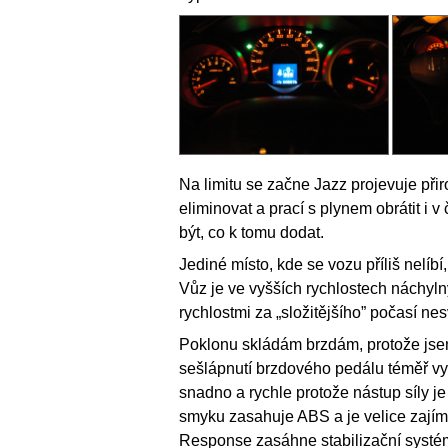
Na limitu se začne Jazz projevuje při
eliminovat a prací s plynem obrátit i
být, co k tomu dodat.
Jediné místo, kde se vozu příliš nelíb
Vůz je ve vyšších rychlostech náchyln
rychlostmi za „složitějšího” počasí ne
Poklonu skládám brzdám, protože jsem
sešlápnutí brzdového pedálu téměř vy
snadno a rychle protože nástup síly je
smyku zasahuje ABS a je velice zají
Response zasáhne stabilizační systém