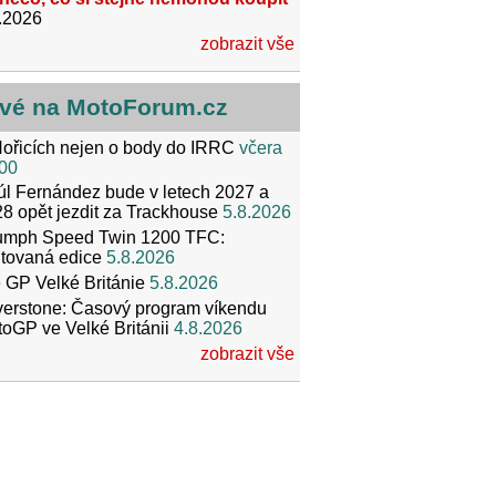
.2026
zobrazit vše
vé na MotoForum.cz
ořicích nejen o body do IRRC
včera
00
l Fernández bude v letech 2027 a
8 opět jezdit za Trackhouse
5.8.2026
iumph Speed Twin 1200 TFC:
itovaná edice
5.8.2026
 GP Velké Británie
5.8.2026
verstone: Časový program víkendu
oGP ve Velké Británii
4.8.2026
zobrazit vše