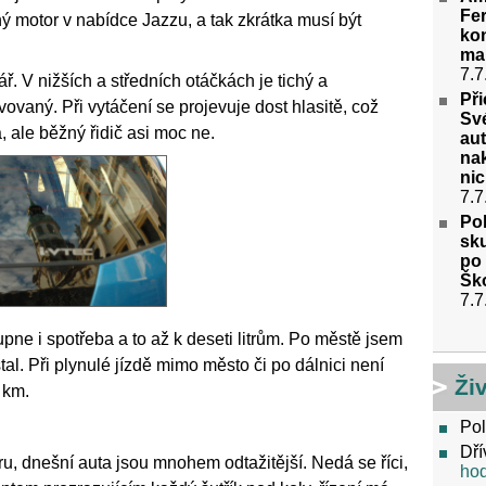
Fer
ný motor v nabídce Jazzu, a tak zkrátka musí být
kon
ma
7.7
. V nižších a středních otáčkách je tichý a
Př
ivovaný. Při vytáčení se projevuje dost hlasitě, což
Své
 ale běžný řidič asi moc ne.
aut
na
nic
7.7
Po
sk
po
Ško
7.7
pne i spotřeba a to až k deseti litrům. Po městě jsem
al. Při plynulé jízdě mimo město či po dálnici není
Ži
 km.
Pol
Dří
u, dnešní auta jsou mnohem odtažitější. Nedá se říci,
ho