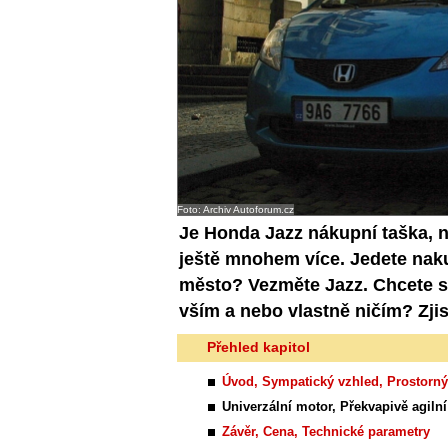
Foto: Archiv Autoforum.cz
Je Honda Jazz nákupní taška, 
ještě mnohem více. Jedete naku
město? Vezměte Jazz. Chcete si 
vším a nebo vlastně ničím? Zjist
Přehled kapitol
Úvod, Sympatický vzhled, Prostorný 
Univerzální motor, Překvapivě agilní
Závěr, Cena, Technické parametry