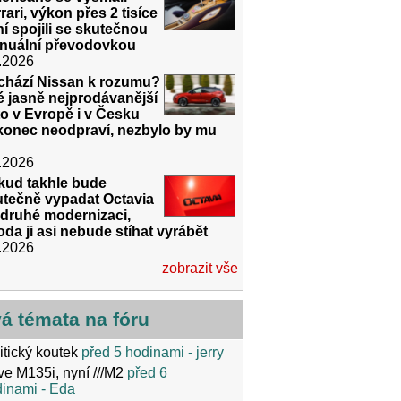
rari, výkon přes 2 tisíce
í spojili se skutečnou
nuální převodovkou
.2026
ichází Nissan k rozumu?
 jasně nejprodávanější
o v Evropě i v Česku
konec neodpraví, nezbylo by mu
.2026
kud takhle bude
utečně vypadat Octavia
 druhé modernizaci,
da ji asi nebude stíhat vyrábět
.2026
zobrazit vše
vá témata na fóru
itický koutek
před 5 hodinami
- jerry
ve M135i, nyní ///M2
před 6
dinami
- Eda