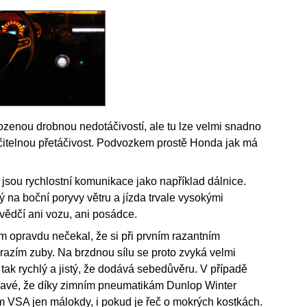
rozenou drobnou nedotáčivostí, ale tu lze velmi snadno
 v čitelnou přetáčivost. Podvozkem prostě Honda jak má
í, jsou rychlostní komunikace jako například dálnice.
ý na boční poryvy větru a jízda trvale vysokými
svědčí ani vozu, ani posádce.
 opravdu nečekal, že si při prvním razantním
razím zuby. Na brzdnou sílu se proto zvyká velmi
 tak rychlý a jistý, že dodává sebedůvěru. V případě
mavé, že díky zimním pneumatikám Dunlop Winter
 VSA jen málokdy, i pokud je řeč o mokrých kostkách.