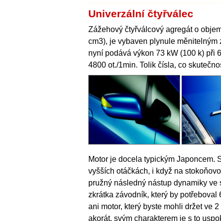
Univerzální čtyřválec
Zážehový čtyřválcový agregát o objemu
cm3), je vybaven plynule měnitelným
nyní podává výkon 73 kW (100 k) při
4800 ot./1min. Tolik čísla, co skutečno
Motor je docela typickým Japoncem. S
vyšších otáčkách, i když na stokoňovo
pružný následný nástup dynamiky ve st
zkrátka závodník, který by potřeboval 
ani motor, který byste mohli držet ve 
akorát, svým charakterem je s to uspo