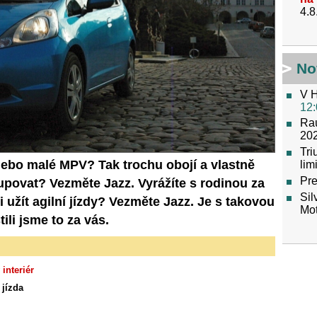
4.8
No
V H
12:
Raú
202
Tr
nebo malé MPV? Tak trochu obojí a vlastně
lim
Pre
povat? Vezměte Jazz. Vyrážíte s rodinou za
Sil
užít agilní jízdy? Vezměte Jazz. Je s takovou
Mot
ili jsme to za vás.
interiér
 jízda