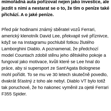
mimořádná auta pořizovat nejen jako investice, ale
jezdit s nimi a nestarat se o to, že tím o peníze také
přichází. A o jaké peníze.
Před pár hodinami známý sběratel vozů Ferrari,
americký klenotník David Lee, překvapil své příznivce,
když se na Instagramu pochlubil fotkou žlutého
Lamborghini Diablo. A poznamenal, že předchozí
model Countach zdobil stěnu jeho dětského pokoje a
fungoval jako motivace, kvůli které se Lee hnal do
práce, aby si supersport ze Sant'Agata Bolognese
mohl pořídit. To se mu ve 30 letech skutečně povedlo,
dvakrát šťastný z toho ale nebyl. Diablo VT bylo totiž
tak poruchové, že ho nakonec vyměnil za ojeté Ferrari
F355 Spider.