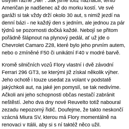
uslyšel rázné „Ne!“. Jak jsme totiž naznačili, tento
Američan je nadšenec až do morku kostí. Ve své
garáži si tak vždy drží okolo 30 aut, s nimiž jezdí na
denní bázi - ne každý den s jedním, ale jednou za pár
týdnů se pozornosti dočká každé. Nebojí se přitom
pořádně šlápnout na plynový pedál, ať už jde o
Chevrolet Camaro Z28, které bylo jeho prvním autem,
nebo o zmíněné F50 či unikátní F40 v modré barvě.
Kromě silničních vozů Flory vlastní i dvě závodní
Ferrari 296 GT3, se kterými již získal několik výher.
Jeho ochotě i touze usedat za volant v podstatě
jakýchkoli aut, na jaké jen pomyslí, se tak nedivíme.
Ačkoli ani jeho schopnosti občas nestačí zabránit
neštěstí. Jeho dva dny nové Reuvelto totiž naboural
zezadu nepozorný řidič. Doufejme, že takto neskončí
vzácná Miura SV, kterou má Flory momentálně na
renovaci v Itálii, aby si s ní taktéž něco užil.