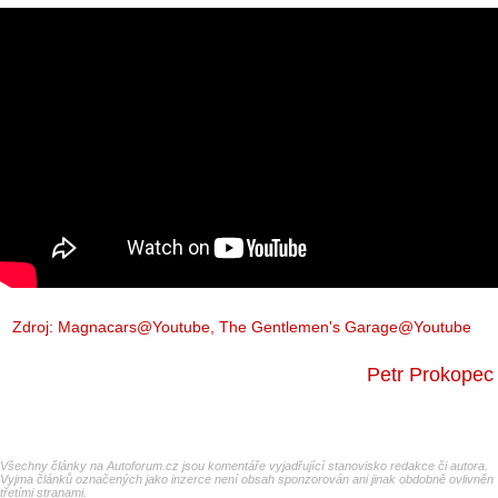
Zdroj:
Magnacars@Youtube
,
The Gentlemen's Garage@Youtube
Petr Prokopec
Všechny články na Autoforum.cz jsou komentáře vyjadřující stanovisko redakce či autora.
Vyjma článků označených jako inzerce není obsah sponzorován ani jinak obdobně ovlivněn
třetími stranami.