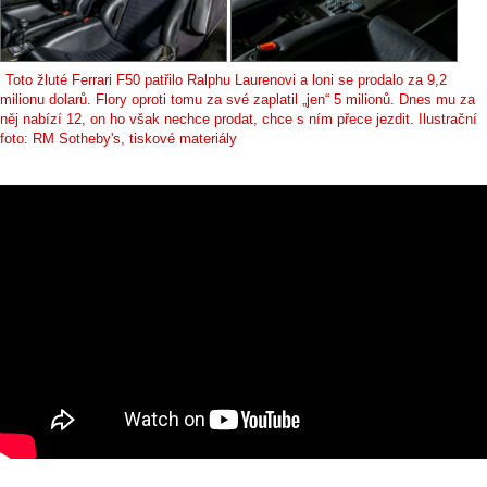
Toto žluté Ferrari F50 patřilo Ralphu Laurenovi a loni se prodalo za 9,2
milionu dolarů. Flory oproti tomu za své zaplatil „jen“ 5 milionů. Dnes mu za
něj nabízí 12, on ho však nechce prodat, chce s ním přece jezdit. Ilustrační
foto: RM Sotheby's, tiskové materiály