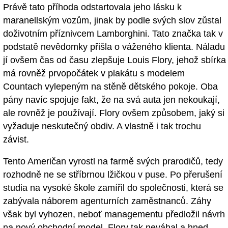
Právě tato příhoda odstartovala jeho lásku k
maranellským vozům, jinak by podle svých slov zůstal
doživotním příznivcem Lamborghini. Tato značka tak v
podstatě nevědomky přišla o váženého klienta. Náladu
jí ovšem čas od času zlepšuje Louis Flory, jehož sbírka
má rovněž prvopočátek v plakátu s modelem
Countach vylepeným na stěně dětského pokoje. Oba
pány navíc spojuje fakt, že na svá auta jen nekoukají,
ale rovněž je používají. Flory ovšem způsobem, jaký si
vyžaduje neskutečný obdiv. A vlastně i tak trochu
závist.
Tento Američan vyrostl na farmě svých prarodičů, tedy
rozhodně ne se stříbrnou lžičkou v puse. Po přerušení
studia na vysoké škole zamířil do společnosti, která se
zabývala náborem agenturních zaměstnanců. Záhy
však byl vyhozen, neboť managementu předložil návrh
na nový obchodní model. Flory tak neváhal a hned