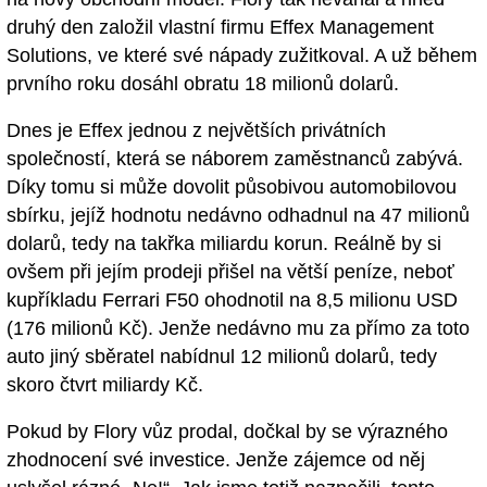
druhý den založil vlastní firmu Effex Management
Solutions, ve které své nápady zužitkoval. A už během
prvního roku dosáhl obratu 18 milionů dolarů.
Dnes je Effex jednou z největších privátních
společností, která se náborem zaměstnanců zabývá.
Díky tomu si může dovolit působivou automobilovou
sbírku, jejíž hodnotu nedávno odhadnul na 47 milionů
dolarů, tedy na takřka miliardu korun. Reálně by si
ovšem při jejím prodeji přišel na větší peníze, neboť
kupříkladu Ferrari F50 ohodnotil na 8,5 milionu USD
(176 milionů Kč). Jenže nedávno mu za přímo za toto
auto jiný sběratel nabídnul 12 milionů dolarů, tedy
skoro čtvrt miliardy Kč.
Pokud by Flory vůz prodal, dočkal by se výrazného
zhodnocení své investice. Jenže zájemce od něj