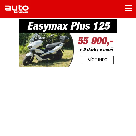
Menu
Home
Rubriky
- Testy aut
- Jízdní dojmy a další testy
- Bleskovky
- Představení
- Fascinace a historie
- Život řidiče
- Tuning
- Technika
- Zajímavosti