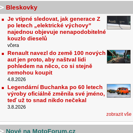
Bleskovky
Je vtipné sledovat, jak generace Z
po letech „elektrické výchovy”
najednou objevuje nenapodobitelné
kouzlo dieselů
včera
Renault navezl do země 100 nových
aut jen proto, aby naštval lidi
pohledem na něco, co si stejně
nemohou koupit
4.8.2026
Legendární Buchanka po 60 letech
výroby oficiálně změnila své jméno,
teď už to snad nikdo nečekal
3.8.2026
zobrazit vše
Nové na MotoForum.cz