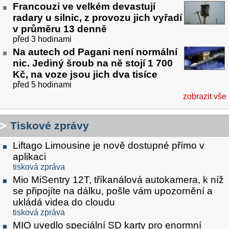
Francouzi ve velkém devastují
radary u silnic, z provozu jich vyřadí
v průměru 13 denně
před 3 hodinami
Na autech od Pagani není normální
nic. Jediný šroub na ně stojí 1 700
Kč, na voze jsou jich dva tisíce
před 5 hodinami
zobrazit vše
Tiskové zprávy
Liftago Limousine je nově dostupné přímo v
aplikaci
tisková zpráva
Mio MiSentry 12T, tříkanálová autokamera, k níž
se připojíte na dálku, pošle vám upozornění a
ukládá videa do cloudu
tisková zpráva
MIO uvedlo speciální SD karty pro enormní