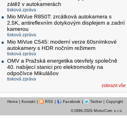
zátěž v autokamerách
tisková zpráva
Mio MiVue R850T: zrcátková autokamera s
2.5K, antireflexním dotykovým displejem a zadní
kamerou
tisková zpráva
Mio MiVue C545: moderní verze 60snímkové
autokamery s HDR nočním režimem
tisková zpráva
OMV a Pražská energetika otevřely společně
40. nabíjecí stanici pro elektromobily na
odpočívce Mikulášov
tisková zpráva
zobrazit vše
Home
|
Kontakt
|
RSS
|
Facebook
|
Twitter
| Copyright
©1996-2026 MotorCom s.r.o.