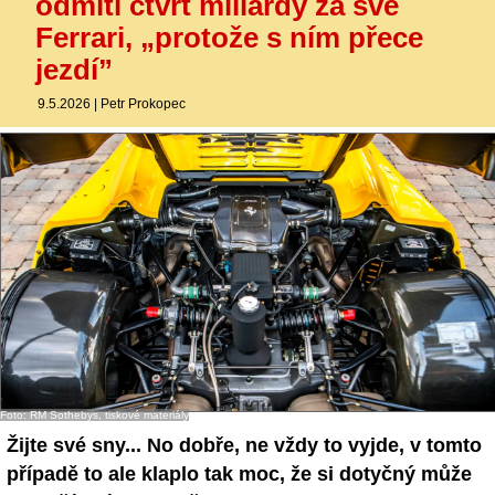
odmítl čtvrt miliardy za své
Ferrari, „protože s ním přece
jezdí”
9.5.2026
|
Petr Prokopec
Foto: RM Sothebys, tiskové materiály
Žijte své sny... No dobře, ne vždy to vyjde, v tomto
případě to ale klaplo tak moc, že si dotyčný může