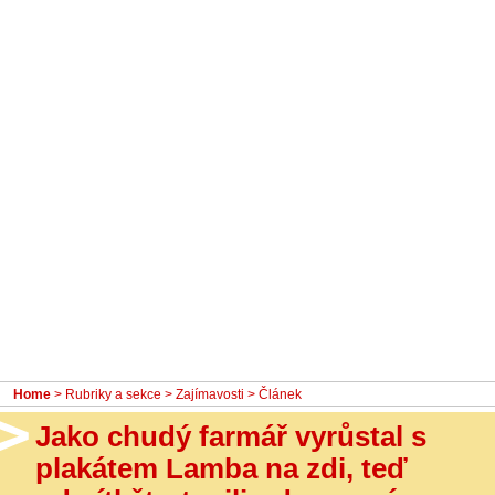
- Ostatní
Diskuzní fórum
Sledujte nás!
Home
>
Rubriky a sekce
>
Zajímavosti
> Článek
Jako chudý farmář vyrůstal s
plakátem Lamba na zdi, teď