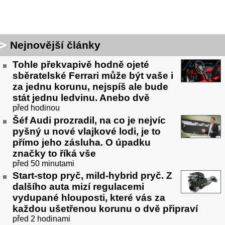
Nejnovější články
Tohle překvapivě hodně ojeté
sběratelské Ferrari může být vaše i
za jednu korunu, nejspíš ale bude
stát jednu ledvinu. Anebo dvě
před hodinou
Šéf Audi prozradil, na co je nejvíc
pyšný u nové vlajkové lodi, je to
přímo jeho zásluha. O úpadku
značky to říká vše
před 50 minutami
Start-stop pryč, mild-hybrid pryč. Z
dalšího auta mizí regulacemi
vydupané hlouposti, které vás za
každou ušetřenou korunu o dvě připraví
před 2 hodinami