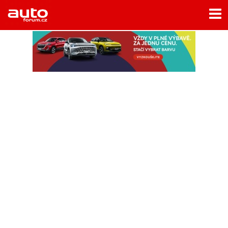
Menu
Home
Rubriky
- Testy aut
- Jízdní dojmy a další testy
- Bleskovky
- Představení
- Fascinace a historie
- Život řidiče
- Tuning
- Technika
- Zajímavosti