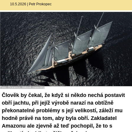
10.5.2026
|
Petr Prokopec
Foto: Oceanco, tiskové materiály
Člověk by čekal, že když si někdo nechá postavit
obří jachtu, při jejíž výrobě narazí na obtížně
překonatelné problémy s její velikostí, záleží mu
hodně právě na tom, aby byla obří. Zakladatel
Amazonu ale zjevně až teď pochopil, že to s