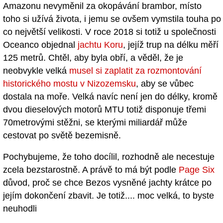
Amazonu nevyměnil za okopávání brambor, místo
toho si užívá života, i jemu se ovšem vymstila touha po
co největší velikosti. V roce 2018 si totiž u společnosti
Oceanco objednal
jachtu Koru
, jejíž trup na délku měří
125 metrů. Chtěl, aby byla obří, a věděl, že je
neobvykle velká
musel si zaplatit za rozmontování
historického mostu v Nizozemsku
, aby se vůbec
dostala na moře. Velká navíc není jen do délky, kromě
dvou dieselových motorů MTU totiž disponuje třemi
70metrovými stěžni, se kterými miliardář může
cestovat po světě bezemisně.
Pochybujeme, že toho docílil, rozhodně ale necestuje
zcela bezstarostně. A právě to má být podle
Page Six
důvod, proč se chce Bezos vysněné jachty krátce po
jejím dokončení zbavit. Je totiž.... moc velká, to byste
neuhodli