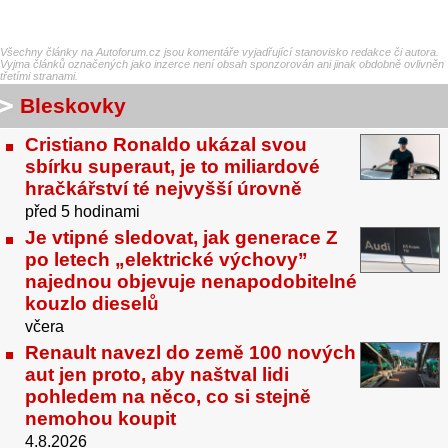
Všechny články na Autoforum.cz jsou komentáře vyjadřující stanovisko redakce či autora.
Vyjma článků označených jako inzerce není obsah sponzorován ani jinak obdobně ovlivněn
třetími stranami.
Bleskovky
Cristiano Ronaldo ukázal svou
sbírku superaut, je to miliardové
hračkářství té nejvyšší úrovně
před 5 hodinami
Je vtipné sledovat, jak generace Z
po letech „elektrické výchovy”
najednou objevuje nenapodobitelné
kouzlo dieselů
včera
Renault navezl do země 100 nových
aut jen proto, aby naštval lidi
pohledem na něco, co si stejně
nemohou koupit
4.8.2026