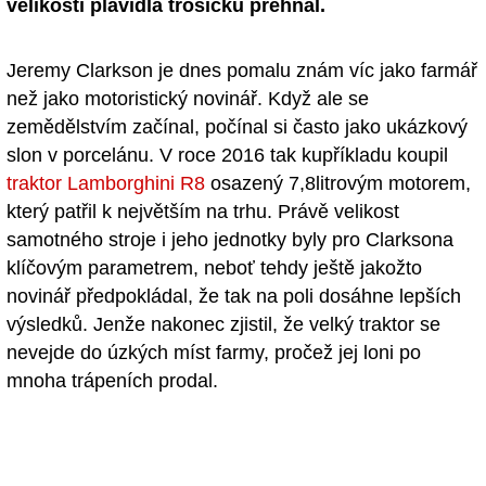
velikostí plavidla trošičku přehnal.
Jeremy Clarkson je dnes pomalu znám víc jako farmář
než jako motoristický novinář. Když ale se
zemědělstvím začínal, počínal si často jako ukázkový
slon v porcelánu. V roce 2016 tak kupříkladu koupil
traktor Lamborghini R8
osazený 7,8litrovým motorem,
který patřil k největším na trhu. Právě velikost
samotného stroje i jeho jednotky byly pro Clarksona
klíčovým parametrem, neboť tehdy ještě jakožto
novinář předpokládal, že tak na poli dosáhne lepších
výsledků. Jenže nakonec zjistil, že velký traktor se
nevejde do úzkých míst farmy, pročež jej loni po
mnoha trápeních prodal.