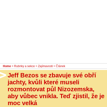
- Ostatní
Diskuzní fórum
Sledujte nás!
Home
>
Rubriky a sekce
>
Zajímavosti
> Článek
Jeff Bezos se zbavuje své obří
jachty, kvůli které museli
rozmontovat půl Nizozemska,
aby vůbec vnikla. Teď zjistil, že je
moc velká