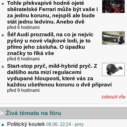
Tohle překvapivě hodně ojeté
sběratelské Ferrari může být vaše i
za jednu korunu, nejspíš ale bude
stát jednu ledvinu. Anebo dvě
před 6 hodinami
Šéf Audi prozradil, na co je nejvíc
pyšný u nové vlajkové lodi, je to
přímo jeho zásluha. O úpadku
značky to říká vše
před 8 hodinami
Start-stop pryč, mild-hybrid pryč. Z
dalšího auta mizí regulacemi
vydupané hlouposti, které vás za
každou ušetřenou korunu o dvě připraví
před 9 hodinami
zobrazit vše
Živá témata na fóru
Politický koutek
08.06. 22:24
- jerry