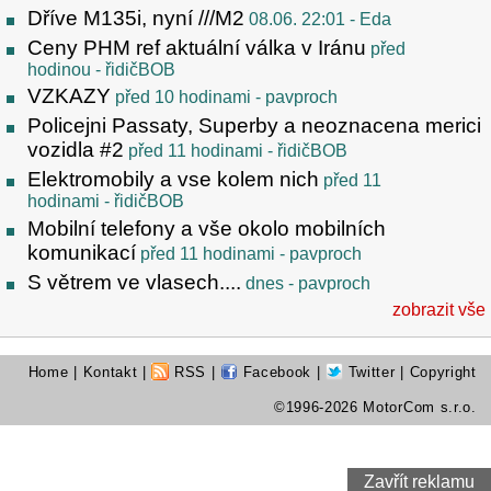
Dříve M135i, nyní ///M2
08.06. 22:01
- Eda
Ceny PHM ref aktuální válka v Iránu
před
hodinou
- řidičBOB
VZKAZY
před 10 hodinami
- pavproch
Policejni Passaty, Superby a neoznacena merici
vozidla #2
před 11 hodinami
- řidičBOB
Elektromobily a vse kolem nich
před 11
hodinami
- řidičBOB
Mobilní telefony a vše okolo mobilních
komunikací
před 11 hodinami
- pavproch
S větrem ve vlasech....
dnes
- pavproch
zobrazit vše
Home
|
Kontakt
|
RSS
|
Facebook
|
Twitter
| Copyright
©1996-2026 MotorCom s.r.o.
Zavřít reklamu