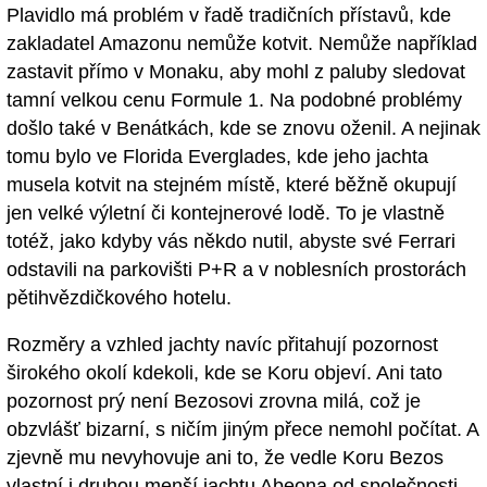
Plavidlo má problém v řadě tradičních přístavů, kde
zakladatel Amazonu nemůže kotvit. Nemůže například
zastavit přímo v Monaku, aby mohl z paluby sledovat
tamní velkou cenu Formule 1. Na podobné problémy
došlo také v Benátkách, kde se znovu oženil. A nejinak
tomu bylo ve Florida Everglades, kde jeho jachta
musela kotvit na stejném místě, které běžně okupují
jen velké výletní či kontejnerové lodě. To je vlastně
totéž, jako kdyby vás někdo nutil, abyste své Ferrari
odstavili na parkovišti P+R a v noblesních prostorách
pětihvězdičkového hotelu.
Rozměry a vzhled jachty navíc přitahují pozornost
širokého okolí kdekoli, kde se Koru objeví. Ani tato
pozornost prý není Bezosovi zrovna milá, což je
obzvlášť bizarní, s ničím jiným přece nemohl počítat. A
zjevně mu nevyhovuje ani to, že vedle Koru Bezos
vlastní i druhou menší jachtu Abeona od společnosti