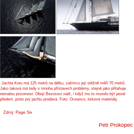
Jachta Koru má 125 metrů na délku, zatímco její stěžně měří 70 metrů.
Jako taková má tedy v mnoha přístavech problémy, stejně jako přitahuje
nemalou pozornost. Obojí Bezosovi vadí, i když mu to muselo být jasné
předem, proto prý jachtu prodává. Foto: Oceanco, tiskové materiály
Zdroj:
Page Six
Petr Prokopec