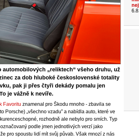
ne
6.8
po automobilových „reliktech” všeho druhu, už
cizinec za dob hluboké československé totality
ku, pak ji přes čtyři dekády pomalu jen
To je vážně k nevíře.
k Favoritu
znamenal pro Škodu mnoho - zbavila se
 to Porsche) „všechno vzadu” a nabídla auto, které ve
kurenceschopné, rozhodně ale nebylo pro smích. Typ
 označovaný podle jmen jednotlivých verzí jako
může pro spoustu lidí mít svůj půvab. Však mnozí z nás