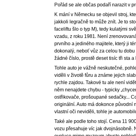
Pořád se ale občas podaří narazit v pr
K mání v Německu se objevil stroj, kte
jakkoli legračně to může znít. Je to s
faceliftu šlo o typ M), tedy kulatými 
vzadu, z roku 1981. Není zrenovovaná, 
prvního a jediného majitele, který ji 
dokonalý, neboť vůz za celou tu dobu
žádné číslo, prostě deset tisíc tři sta a
Tohle auto je vážně neskutečné, pohl
viděli v životě fůru a známe jejich sla
rychle zajdou. Takové tu ale není vidě
něm nenajdete chybu - typicky „chycen
ostřikovače, prošoupané sedačky... Co
originální. Auto má dokonce původní
vlastní oči neviděli, tohle je automob
Také ale podle toho stojí. Cena 11 900
vozu přesahuje víc jak dvojnásobně. N
evoluce mimo muzeum abyste pohleda