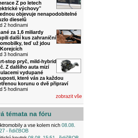
erace Z po letech
ektrické výchovy”
jednou objevuje nenapodobitelné
zlo dieselů
d 2 hodinami
ané za 1,6 miliardy
pili další kus zahraniční
omobilky, teď už jdou
 Korejcích
d 3 hodinami
rt-stop pryč, mild-hybrid
č. Z dalšího auta mizí
gulacemi vydupané
uposti, které vás za každou
třenou korunu o dvě připraví
d 5 hodinami
zobrazit vše
vá témata na fóru
ktromobily a vse kolem nich
08.08.
27
- řidičBOB
itický koutek
08.08. 15:51
- řidičBOB