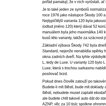
pořád pamatují, že v nich vyrůstali, ať 
Je to také jeden ze symbolů normalizac
roce 1976 jako nástupce Škody 100 a
Nejtypičtější varianta 120 byla jakou
(odtud jméno 120) který dával 52 koní
manuálem byla jeho maximálka 140 km/
kusů této varianty, takže za vzácnost 
Základní výbava Škody 742 byla dnešn
Standard, nejenže nenabídla opěrky hl
okna zadních dveří. Na tyhle výdobytky 
L, tedy de Luxe. U varianty 120 bylo 
Luxe, která s trochou sarkasmu nabídl
posilovač brzd.
Pokud dnes člověk zatouží po takovém s
Budete-li mít štěstí, bude mít doklad
štěstí, nebudete muset zaplatit ekodaň
ale budete chtít takové auto dát do sta
AZNP, věc za 10 tisíc spolkne ohromné