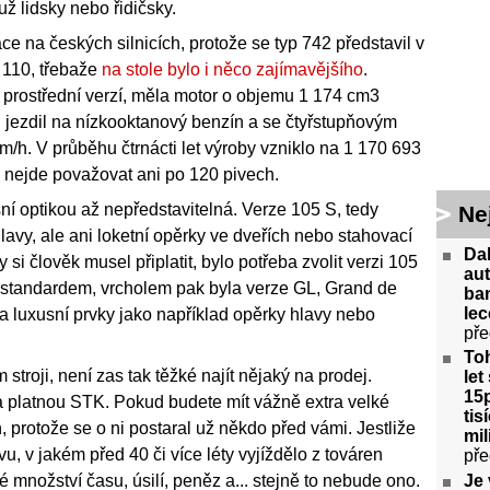
už lidsky nebo řidičsky.
e na českých silnicích, protože se typ 742 představil v
 110, třebaže
na stole bylo i něco zajímavějšího
.
si prostřední verzí, měla motor o objemu 1 174 cm3
, jezdil na nízkooktanový benzín a se čtyřstupňovým
h. V průběhu čtrnácti let výroby vzniklo na 1 170 693
ji nejde považovat ani po 120 pivech.
í optikou až nepředstavitelná. Verze 105 S, tedy
Ne
avy, ale ani loketní opěrky ve dveřích nebo stahovací
Da
si člověk musel připlatit, bylo potřeba zvolit verzi 105
aut
L standardem, vrcholem pak byla verze GL, Grand de
ban
lec
a luxusní prvky jako například opěrky hlavy nebo
pře
Toh
troji, není zas tak těžké najít nějaký na prodej.
let
15p
y a platnou STK. Pokud budete mít vážně extra velké
tis
, protože se o ni postaral už někdo před vámi. Jestliže
mil
vu, v jakém před 40 či více léty vyjíždělo z továren
pře
 množství času, úsilí, peněz a... stejně to nebude ono.
Je 