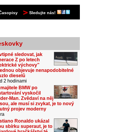
Časopisy
Sledujte nás!
eskovky
vtipné sledovat, jak
erace Z po letech
ektrické výchovy”
jednou objevuje nenapodobitelné
zlo dieselů
d 2 hodinami
 majitele BMW po
tartování vyskočil
der-Man. Zvědaví na něj
sou, ale musí si zvykat, je to nový
utný projev moderny
ra
stiano Ronaldo ukázal
u sbírku superaut, je to
iardové hračkářství té