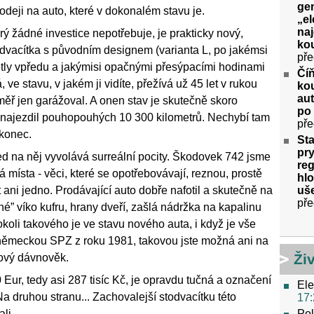
gen
odeji na auto, které v dokonalém stavu je.
„el
na
rý žádné investice nepotřebuje, je prakticky nový,
kou
todvacítka s původním designem (varianta L, po jakémsi
pře
světly vpředu a jakýmisi opačnými přesýpacími hodinami
Číň
ve stavu, v jakém ji vidíte, přežívá už 45 let v rukou
kou
aut
téměř jen garážoval. A onen stav je skutečně skoro
po
 najezdil pouhopouhých 10 300 kilometrů. Nechybí tam
pře
 konec.
Sta
pry
ed na něj vyvolává surreální pocity. Škodovek 742 jsme
re
bá místa - věci, které se opotřebovávají, reznou, prostě
hlo
uše
t ani jedno. Prodávající auto dobře nafotil a skutečně na
pře
é” víko kufru, hrany dveří, zašlá nádržka na kapalinu
koli takového je ve stavu nového auta, i když je vše
 německou SPZ z roku 1981, takovou jste možná ani na
Ži
ilový dávnověk.
 Eur, tedy asi 287 tisíc Kč, je opravdu tučná a označení
Ele
a druhou stranu... Zachovalejší stodvacítku této
17:
Pol
li.