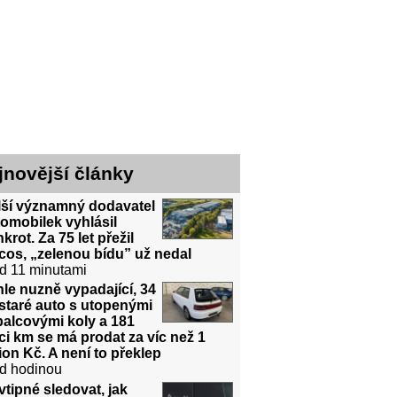
jnovější články
lší významný dodavatel
omobilek vyhlásil
krot. Za 75 let přežil
cos, „zelenou bídu” už nedal
d 11 minutami
le nuzně vypadající, 34
 staré auto s utopenými
alcovými koly a 181
íci km se má prodat za víc než 1
ion Kč. A není to překlep
d hodinou
vtipné sledovat, jak