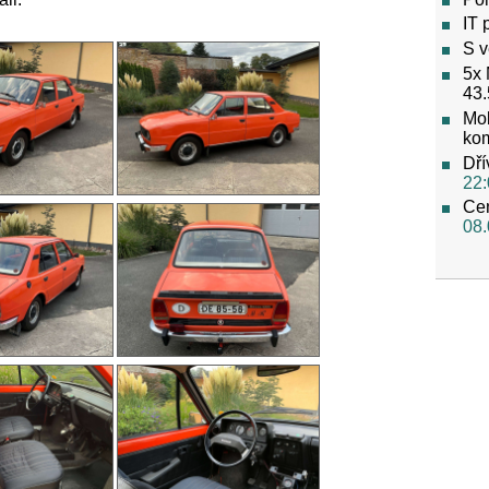
IT 
S v
5x 
43.
Mob
ko
Dří
22:
Cen
08.