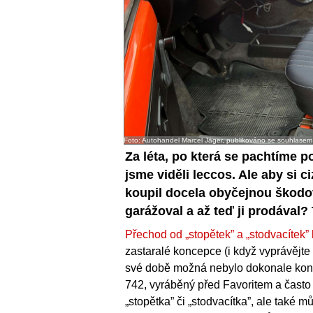
Foto: Autohandel Marcel Jäger, publikováno se souhlasem
Za léta, po která se pachtíme 
jsme viděli leccos. Ale aby si 
koupil docela obyčejnou škodov
garážoval a až teď ji prodával? 
Přechod od „stopětek” a „stodvacítek” 
zastaralé koncepce (i když vyprávějte
své době možná nebylo dokonale kon
742, vyráběný před Favoritem a často
„stopětka” či „stodvacítka”, ale také 