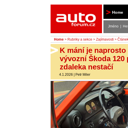
Autoforum
Home
Jméno | He
Home
>
Rubriky a sekce
>
Zajímavosti
> Článe
K mání je naprosto 
vývozní Škoda 120 po
zdaleka nestačí
4.1.2026
|
Petr Miler