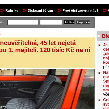
Rubriky
Diskuzní fórum
Proč číst zrovna nás?
slo
k
Bl
neuvěřitelná, 45 let nejetá
Je 
 1. majiteli. 120 tisíc Kč na ni
gen
„el
na
kou
pře
Na
nas
Spi
nej
sm
vče
Cri
svo
mil