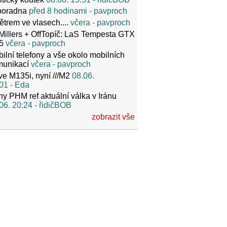
poradna
před 8 hodinami
- pavproch
ětrem ve vlasech....
včera
- pavproch
Millers + OffTopíč: LaS Tempesta GTX
5
včera
- pavproch
ilní telefony a vše okolo mobilních
munikací
včera
- pavproch
ve M135i, nyní ///M2
08.06.
01
- Eda
y PHM ref aktuální válka v Iránu
06. 20:24
- řidičBOB
zobrazit vše