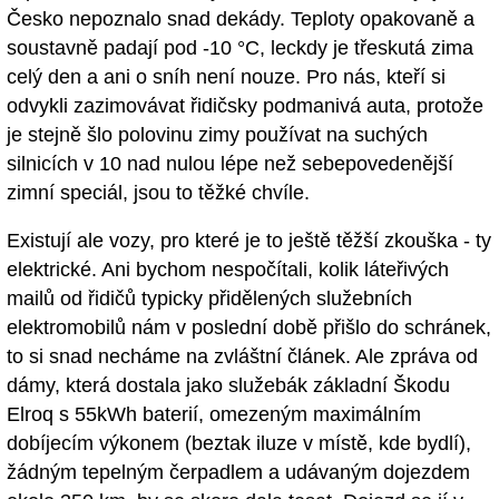
Česko nepoznalo snad dekády. Teploty opakovaně a
soustavně padají pod -10 °C, leckdy je třeskutá zima
celý den a ani o sníh není nouze. Pro nás, kteří si
odvykli zazimovávat řidičsky podmanivá auta, protože
je stejně šlo polovinu zimy používat na suchých
silnicích v 10 nad nulou lépe než sebepovedenější
zimní speciál, jsou to těžké chvíle.
Existují ale vozy, pro které je to ještě těžší zkouška - ty
elektrické. Ani bychom nespočítali, kolik láteřivých
mailů od řidičů typicky přidělených služebních
elektromobilů nám v poslední době přišlo do schránek,
to si snad necháme na zvláštní článek. Ale zpráva od
dámy, která dostala jako služebák základní Škodu
Elroq s 55kWh baterií, omezeným maximálním
dobíjecím výkonem (beztak iluze v místě, kde bydlí),
žádným tepelným čerpadlem a udávaným dojezdem