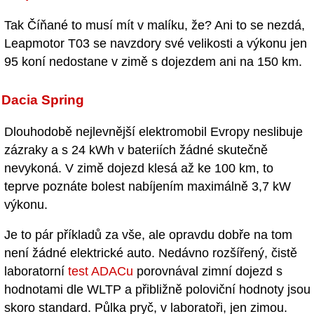
Tak Číňané to musí mít v malíku, že? Ani to se nezdá,
Leapmotor T03 se navzdory své velikosti a výkonu jen
95 koní nedostane v zimě s dojezdem ani na 150 km.
Dacia Spring
Dlouhodobě nejlevnější elektromobil Evropy neslibuje
zázraky a s 24 kWh v bateriích žádné skutečně
nevykoná. V zimě dojezd klesá až ke 100 km, to
teprve poznáte bolest nabíjením maximálně 3,7 kW
výkonu.
Je to pár příkladů za vše, ale opravdu dobře na tom
není žádné elektrické auto. Nedávno rozšířený, čistě
laboratorní
test ADACu
porovnával zimní dojezd s
hodnotami dle WLTP a přibližně poloviční hodnoty jsou
skoro standard. Půlka pryč, v laboratoři, jen zimou.