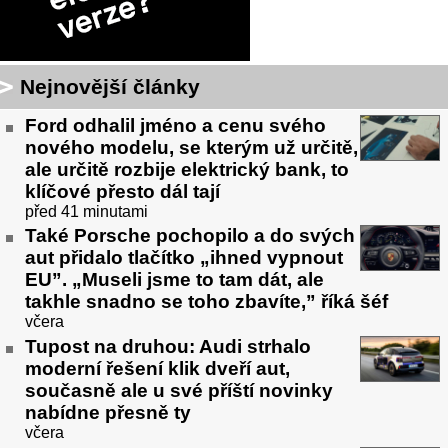
Nejnovější články
Ford odhalil jméno a cenu svého
nového modelu, se kterým už určitě,
ale určitě rozbije elektrický bank, to
klíčové přesto dál tají
před 41 minutami
Také Porsche pochopilo a do svých
aut přidalo tlačítko „ihned vypnout
EU”. „Museli jsme to tam dát, ale
takhle snadno se toho zbavíte,” říká šéf
včera
Tupost na druhou: Audi strhalo
moderní řešení klik dveří aut,
současně ale u své příští novinky
nabídne přesně ty
včera