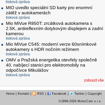
tisková zpráva
MIO uvedlo speciální SD karty pro enormní
zátěž v autokamerách
tisková zpráva
Mio MiVue R850T: zrcátková autokamera s
2.5K, antireflexním dotykovým displejem a zadní
kamerou
tisková zpráva
Mio MiVue C545: moderní verze 60snímkové
autokamery s HDR nočním režimem
tisková zpráva
OMV a Pražská energetika otevřely společně
40. nabíjecí stanici pro elektromobily na
odpočívce Mikulášov
tisková zpráva
zobrazit vše
Home
|
Kontakt
|
RSS
|
Facebook
|
Twitter
| Copyright
©1996-2026 MotorCom s.r.o.