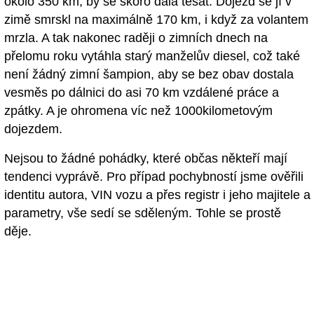
okolo 350 km, by se skoro dala tesat. Dojezd se jí v
zimě smrskl na maximálně 170 km, i když za volantem
mrzla. A tak nakonec raději o zimních dnech na
přelomu roku vytáhla starý manželův diesel, což také
není žádný zimní šampion, aby se bez obav dostala
vesměs po dálnici do asi 70 km vzdálené práce a
zpátky. A je ohromena víc než 1000kilometovým
dojezdem.
Nejsou to žádné pohádky, které občas někteří mají
tendenci vyprávě. Pro případ pochybností jsme ověřili
identitu autora, VIN vozu a přes registr i jeho majitele a
parametry, vše sedí se sděleným. Tohle se prostě
děje.