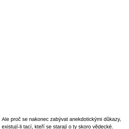
Ale proč se nakonec zabývat anekdotickými důkazy,
existují-li tací, kteří se starají o ty skoro vědecké.