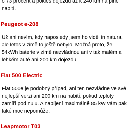
o 73 procent a pokles dojezdu až k 240 km na plné
nabití.
Peugeot e-208
Už ani nevím, kdy naposledy jsem ho viděl in natura,
ale letos v zimě to ještě nebylo. Možná proto, že
54kWh baterie v zimě nezvládnou ani v tak malém a
lehkém autě ani 200 km dojezdu.
Fiat 500 Electric
Fiat 500e je podobný případ, ani ten nezvládne ve své
nejlepší verzi ani 200 km na nabití, pokud teploty
zamíří pod nulu. A nabíjení maximálně 85 kW vám pak
také moc nepomůže.
Leapmotor T03