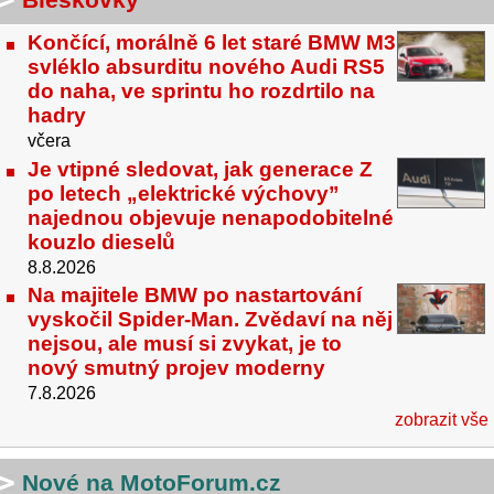
Končící, morálně 6 let staré BMW M3
svléklo absurditu nového Audi RS5
do naha, ve sprintu ho rozdrtilo na
hadry
včera
Je vtipné sledovat, jak generace Z
po letech „elektrické výchovy”
najednou objevuje nenapodobitelné
kouzlo dieselů
8.8.2026
Na majitele BMW po nastartování
vyskočil Spider-Man. Zvědaví na něj
nejsou, ale musí si zvykat, je to
nový smutný projev moderny
7.8.2026
zobrazit vše
Nové na MotoForum.cz