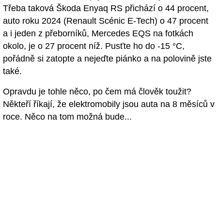
Třeba taková Škoda Enyaq RS přichází o 44 procent,
auto roku 2024 (Renault Scénic E-Tech) o 47 procent
a i jeden z přeborníků, Mercedes EQS na fotkách
okolo, je o 27 procent níž. Pusťte ho do -15 °C,
pořádně si zatopte a nejeďte piánko a na polovině jste
také.
Opravdu je tohle něco, po čem má člověk toužit?
Někteří říkají, že elektromobily jsou auta na 8 měsíců v
roce. Něco na tom možná bude...