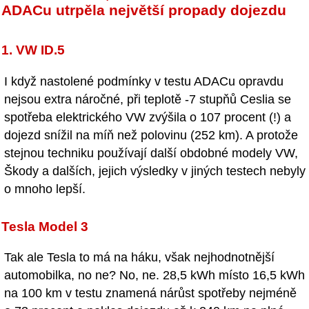
ADACu utrpěla největší propady dojezdu
1. VW ID.5
I když nastolené podmínky v testu ADACu opravdu
nejsou extra náročné, při teplotě -7 stupňů Ceslia se
spotřeba elektrického VW zvýšila o 107 procent (!) a
dojezd snížil na míň než polovinu (252 km). A protože
stejnou techniku používají další obdobné modely VW,
Škody a dalších, jejich výsledky v jiných testech nebyly
o mnoho lepší.
Tesla Model 3
Tak ale Tesla to má na háku, však nejhodnotnější
automobilka, no ne? No, ne. 28,5 kWh místo 16,5 kWh
na 100 km v testu znamená nárůst spotřeby nejméně