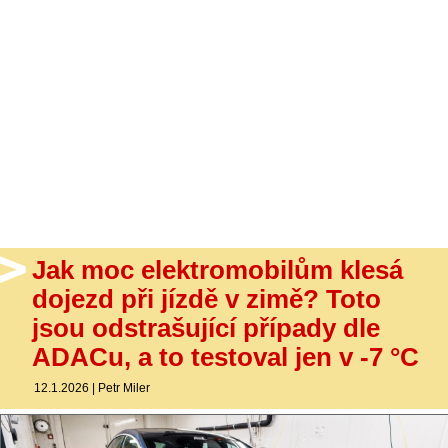
- Ostatní
Diskuzní fórum
Sledujte nás!
Jak moc elektromobilům klesá
dojezd při jízdě v zimě? Toto
jsou odstrašující případy dle
ADACu, a to testoval jen v -7 °C
12.1.2026
|
Petr Miler