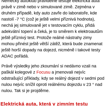
Německý autoklub pravidelně testuje elektrická auta
právě v zimě nebo v simulované zimě. Zejména v
druhém případě, kdy auto zavře do laboratoře, kde
nastolí -7 °C (což je ještě velmi příznivá hodnota),
nechá jej simulovaně jet v testovacím cyklu, přidá
adekvátní topení a čeká, je to směrem k elektroautům
ještě příznivý test. Protože reálné nástrahy zimy
mohou přinést ještě větší zátěž, která bude znamenat
ještě horší dopady na dojezd, nicméně i takové testy
ADAC pořádá.
Právě výsledky jeho zkoumání si nedávno vzali na
paškál kolegové z
Focusu
a jmenovali nejvíc
odstrašující příklady, kdy se reálný dojezd v sedmi pod
nulou nejvíc snížil oproti reálnému dojezdu v 23 ° nad
nulou. Tak si je projděme.
Elektrická auta, která v zimním testu