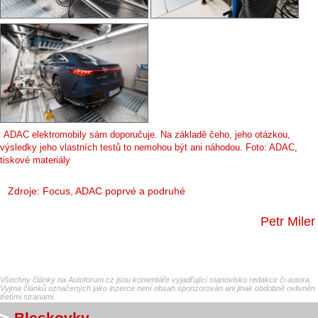
ADAC elektromobily sám doporučuje. Na základě čeho, jeho otázkou,
výsledky jeho vlastních testů to nemohou být ani náhodou. Foto: ADAC,
tiskové materiály
Zdroje:
Focus
,
ADAC poprvé
a
podruhé
Petr Miler
Všechny články na Autoforum.cz jsou komentáře vyjadřující stanovisko redakce či autora.
Vyjma článků označených jako inzerce není obsah sponzorován ani jinak obdobně ovlivněn
třetími stranami.
Bleskovky