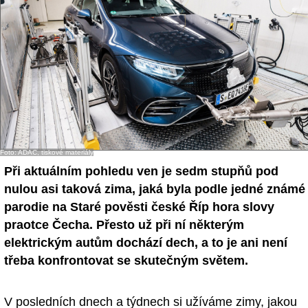
Foto: ADAC, tiskové materiály
Při aktuálním pohledu ven je sedm stupňů pod
nulou asi taková zima, jaká byla podle jedné známé
parodie na Staré pověsti české Říp hora slovy
praotce Čecha. Přesto už při ní některým
elektrickým autům dochází dech, a to je ani není
třeba konfrontovat se skutečným světem.
V posledních dnech a týdnech si užíváme zimy, jakou