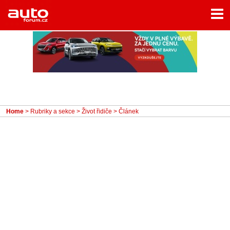
Menu
Home
Rubriky
- Testy aut
- Jízdní dojmy a další testy
- Bleskovky
Home
>
Rubriky a sekce
>
Život řidiče
> Článek
- Představení
- Fascinace a historie
- Život řidiče
- Tuning
- Technika
- Zajímavosti