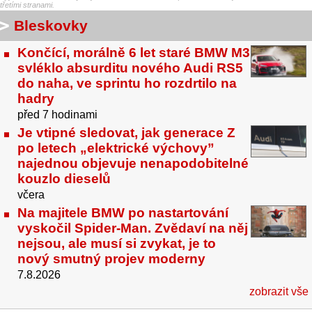
třetími stranami.
Bleskovky
Končící, morálně 6 let staré BMW M3
svléklo absurditu nového Audi RS5
do naha, ve sprintu ho rozdrtilo na
hadry
před 7 hodinami
Je vtipné sledovat, jak generace Z
po letech „elektrické výchovy”
najednou objevuje nenapodobitelné
kouzlo dieselů
včera
Na majitele BMW po nastartování
vyskočil Spider-Man. Zvědaví na něj
nejsou, ale musí si zvykat, je to
nový smutný projev moderny
7.8.2026
zobrazit vše