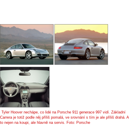
Tyler Hoover nechápe, co lidé na Porsche 911 generace 997 vidí. Základní
Carrera je totiž podle něj příliš pomalá, ve srovnání s tím je ale příliš drahá. A
to nejen na koupi, ale hlavně na servis. Foto: Porsche