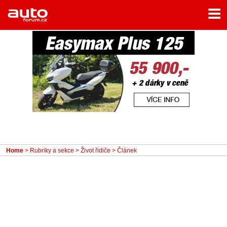
Menu
Home
Rubriky
- Testy aut
- Jízdní dojmy a další testy
- Bleskovky
- Představení
- Fascinace a historie
Home
>
Rubriky a sekce
>
Život řidiče
> Článek
- Život řidiče
- Tuning
- Technika
- Zajímavosti