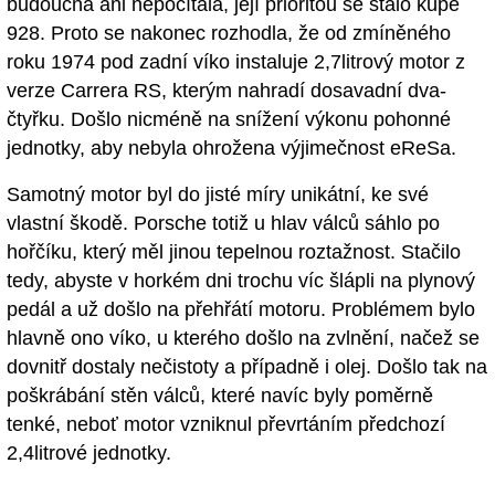
budoucna ani nepočítala, její prioritou se stalo kupé
928. Proto se nakonec rozhodla, že od zmíněného
roku 1974 pod zadní víko instaluje 2,7litrový motor z
verze Carrera RS, kterým nahradí dosavadní dva-
čtyřku. Došlo nicméně na snížení výkonu pohonné
jednotky, aby nebyla ohrožena výjimečnost eReSa.
Samotný motor byl do jisté míry unikátní, ke své
vlastní škodě. Porsche totiž u hlav válců sáhlo po
hořčíku, který měl jinou tepelnou roztažnost. Stačilo
tedy, abyste v horkém dni trochu víc šlápli na plynový
pedál a už došlo na přehřátí motoru. Problémem bylo
hlavně ono víko, u kterého došlo na zvlnění, načež se
dovnitř dostaly nečistoty a případně i olej. Došlo tak na
poškrábání stěn válců, které navíc byly poměrně
tenké, neboť motor vzniknul převrtáním předchozí
2,4litrové jednotky.