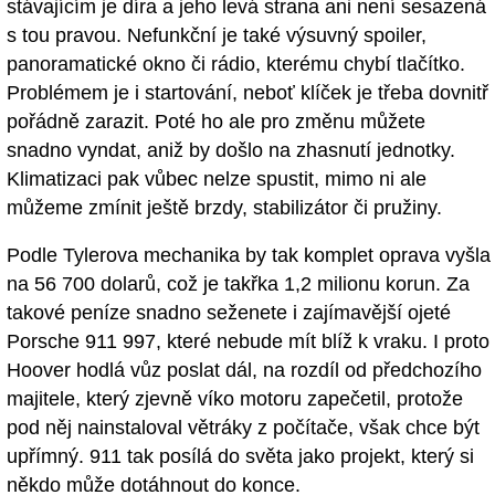
stávajícím je díra a jeho levá strana ani není sesazená
s tou pravou. Nefunkční je také výsuvný spoiler,
panoramatické okno či rádio, kterému chybí tlačítko.
Problémem je i startování, neboť klíček je třeba dovnitř
pořádně zarazit. Poté ho ale pro změnu můžete
snadno vyndat, aniž by došlo na zhasnutí jednotky.
Klimatizaci pak vůbec nelze spustit, mimo ni ale
můžeme zmínit ještě brzdy, stabilizátor či pružiny.
Podle Tylerova mechanika by tak komplet oprava vyšla
na 56 700 dolarů, což je takřka 1,2 milionu korun. Za
takové peníze snadno seženete i zajímavější ojeté
Porsche 911 997, které nebude mít blíž k vraku. I proto
Hoover hodlá vůz poslat dál, na rozdíl od předchozího
majitele, který zjevně víko motoru zapečetil, protože
pod něj nainstaloval větráky z počítače, však chce být
upřímný. 911 tak posílá do světa jako projekt, který si
někdo může dotáhnout do konce.