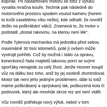
kopírák. Po nastartování motoru se totiž z výfuků
vyvalila mračna kouře. Technik pak následně do
motorového prostoru spodem vsunul kameru (horem
to kvůli zaseklému víku nešlo), kde odhalil, že rovněž
došlo na poškrábání válců. Znamená to, že motor v
podstatě „dostal rakovinu, na kterou není lék“.
Podle Tylerova mechanika má jednotka před sebou
maximálně 30 tisíc kilometrů, poté jí ovšem může
vystrojit pohřeb. Což by možná i stálo za opravu,
koneckonců řada majitelů takovou porci se svými
sporťáky nenajede za celý život. Jenže Hoover koupil
vůz na dálku bez toho, aniž by jej osobně zkontroloval.
Motor tak není jeho jediným problémem, dále tu totiž
máme poškrábaný a oprýskaný lak, poškozená kola či
podvozek, který ale mnohde skrze rez ani není vidět.
Vůz rovněž potřebuje nový výfuk, neboť v tom