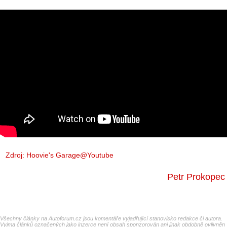
Zdroj:
Hoovie's Garage@Youtube
Petr Prokopec
Všechny články na Autoforum.cz jsou komentáře vyjadřující stanovisko redakce či autora.
Vyjma článků označených jako inzerce není obsah sponzorován ani jinak obdobně ovlivněn