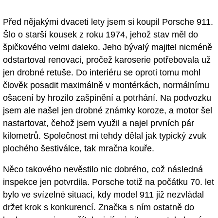
Před nějakými dvaceti lety jsem si koupil Porsche 911.
Šlo o starší kousek z roku 1974, jehož stav měl do
špičkového velmi daleko. Jeho bývalý majitel nicméně
odstartoval renovaci, pročež karoserie potřebovala už
jen drobné retuše. Do interiéru se oproti tomu mohl
člověk posadit maximálně v montérkách, normálnímu
ošacení by hrozilo zašpinění a potrhání. Na podvozku
jsem ale našel jen drobné známky koroze, a motor šel
nastartovat, čehož jsem využil a najel prvních pár
kilometrů. Společnost mi tehdy dělal jak typický zvuk
plochého šestiválce, tak mračna kouře.
Něco takového nevěstilo nic dobrého, což následná
inspekce jen potvrdila. Porsche totiž na počátku 70. let
bylo ve svízelné situaci, kdy model 911 již nezvládal
držet krok s konkurencí. Značka s ním ostatně do