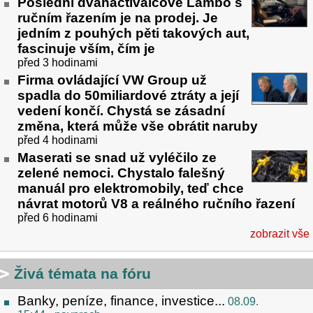
Poslední dvanáctiválcové Lambo s
ručním řazením je na prodej. Je
jedním z pouhých pěti takových aut,
fascinuje vším, čím je
před 3 hodinami
Firma ovládající VW Group už
spadla do 50miliardové ztráty a její
vedení končí. Chystá se zásadní
změna, která může vše obrátit naruby
před 4 hodinami
Maserati se snad už vyléčilo ze
zelené nemoci. Chystalo falešný
manuál pro elektromobily, teď chce
návrat motorů V8 a reálného ručního řazení
před 6 hodinami
zobrazit vše
Živá témata na fóru
Banky, peníze, finance, investice...
08.09.