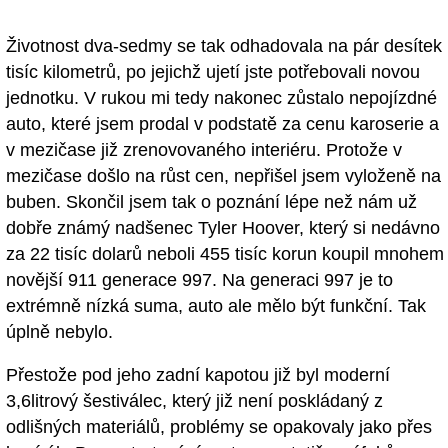
Životnost dva-sedmy se tak odhadovala na pár desítek
tisíc kilometrů, po jejichž ujetí jste potřebovali novou
jednotku. V rukou mi tedy nakonec zůstalo nepojízdné
auto, které jsem prodal v podstatě za cenu karoserie a
v mezičase již zrenovovaného interiéru. Protože v
mezičase došlo na růst cen, nepřišel jsem vyloženě na
buben. Skončil jsem tak o poznání lépe než nám už
dobře známý nadšenec Tyler Hoover, který si nedávno
za 22 tisíc dolarů neboli 455 tisíc korun koupil mnohem
novější 911 generace 997. Na generaci 997 je to
extrémně nízká suma, auto ale mělo být funkční. Tak
úplně nebylo.
Přestože pod jeho zadní kapotou již byl moderní
3,6litrový šestiválec, který již není poskládaný z
odlišných materiálů, problémy se opakovaly jako přes