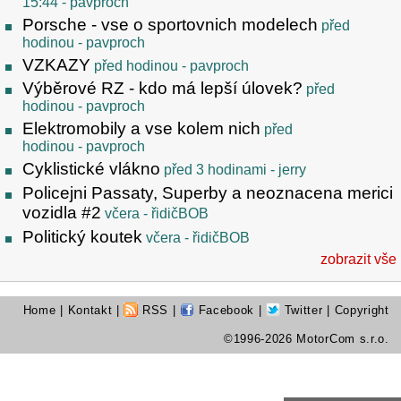
15:44
- pavproch
Porsche - vse o sportovnich modelech
před
hodinou
- pavproch
VZKAZY
před hodinou
- pavproch
Výběrové RZ - kdo má lepší úlovek?
před
hodinou
- pavproch
Elektromobily a vse kolem nich
před
hodinou
- pavproch
Cyklistické vlákno
před 3 hodinami
- jerry
Policejni Passaty, Superby a neoznacena merici
vozidla #2
včera
- řidičBOB
Politický koutek
včera
- řidičBOB
zobrazit vše
Home
|
Kontakt
|
RSS
|
Facebook
|
Twitter
| Copyright
©1996-2026 MotorCom s.r.o.