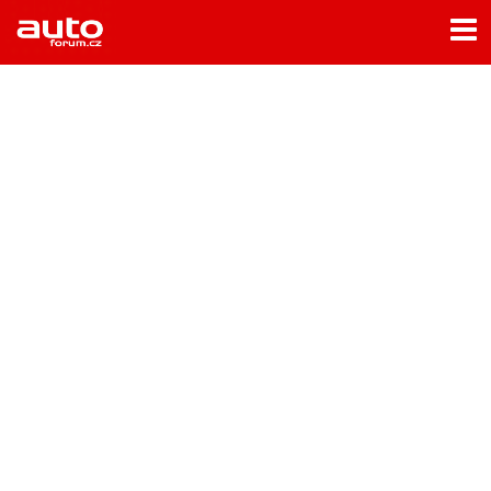
Menu
Home
Rubriky
- Testy aut
- Jízdní dojmy a další testy
- Bleskovky
- Představení
- Fascinace a historie
- Život řidiče
- Tuning
- Technika
- Zajímavosti