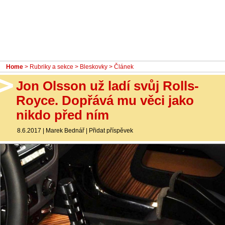
- Ostatní
Diskuzní fórum
Sledujte nás!
Home
>
Rubriky a sekce
>
Bleskovky
> Článek
Jon Olsson už ladí svůj Rolls-
Royce. Dopřává mu věci jako
nikdo před ním
8.6.2017
|
Marek Bednář
|
Přidat příspěvek