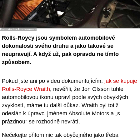
Foto: Archiv Autoforum.cz
Rolls-Roycy jsou symbolem automobilové
dokonalosti svého druhu a jako takové se
neupravují. A když už, pak opravdu ne tímto
způsobem.
Pokud jste ani po videu dokumentujícím,
jak se kupuje
Rolls-Royce Wraith
, nevěřili, že Jon Olsson tuhle
automobilovou ikonu upraví podle svých obvyklých
zvyklostí, máme tu další důkaz. Wraith byl totiž
odeslán k úpravci jménem Absolute Motors a „s
prázdnou” se rozhodně nevrátí.
Nečekejte přitom nic tak obyčejného jako třeba