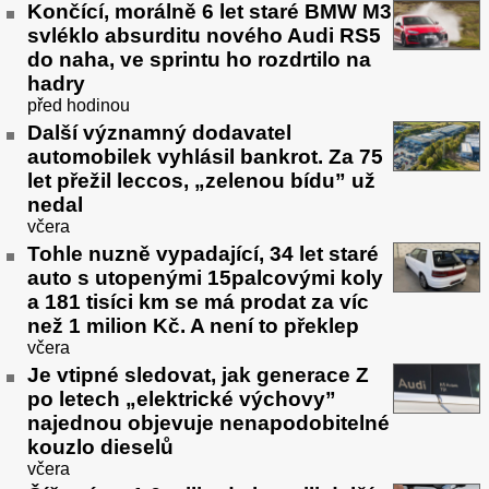
Končící, morálně 6 let staré BMW M3
svléklo absurditu nového Audi RS5
do naha, ve sprintu ho rozdrtilo na
hadry
před hodinou
Další významný dodavatel
automobilek vyhlásil bankrot. Za 75
let přežil leccos, „zelenou bídu” už
nedal
včera
Tohle nuzně vypadající, 34 let staré
auto s utopenými 15palcovými koly
a 181 tisíci km se má prodat za víc
než 1 milion Kč. A není to překlep
včera
Je vtipné sledovat, jak generace Z
po letech „elektrické výchovy”
najednou objevuje nenapodobitelné
kouzlo dieselů
včera