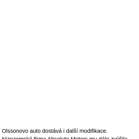
Olssonovo auto dostává i další modifikace.
Nizozemská firma Absolute Motors mu dále zvýšila