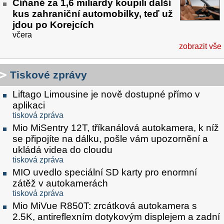
Číňané za 1,6 miliardy koupili další
kus zahraniční automobilky, teď už
jdou po Korejcích
včera
zobrazit vše
Tiskové zprávy
Liftago Limousine je nově dostupné přímo v
aplikaci
tisková zpráva
Mio MiSentry 12T, tříkanálová autokamera, k níž
se připojíte na dálku, pošle vám upozornění a
ukládá videa do cloudu
tisková zpráva
MIO uvedlo speciální SD karty pro enormní
zátěž v autokamerách
tisková zpráva
Mio MiVue R850T: zrcátková autokamera s
2.5K, antireflexním dotykovým displejem a zadní