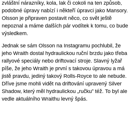
zvláštní nárazníky, kola, lak či cokoli na ten způsob,
podobné úpravy nabízí i někteří úpravci jako Mansory.
Olsson je připraven postavit něco, co svět ještě
nepoznal a máme dalších pár vodítek k tomu, co bude
výsledkem.
Jednak se sám Olsson na Instagramu pochlubil, že
jeho Wraith dostal hydraulickou ruční brzdu jako třeba
rallyové speciály nebo driftovací stroje. Slavný lyžař
píše, že jeho Wraith je první s takovou úpravou a má
jistě pravdu, jediný takový Rolls-Royce to ale nebude.
Dříve jsme mohli vidět na driftování upravený Silver
Shadow, který měl hydraulickou „ručku” též. To byl ale
vedle aktuálního Wraithu levný špás.