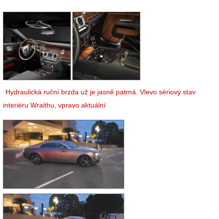
Hydraulická ruční brzda už je jasně patrná. Vlevo sériový stav
interiéru Wraithu, vpravo aktuální