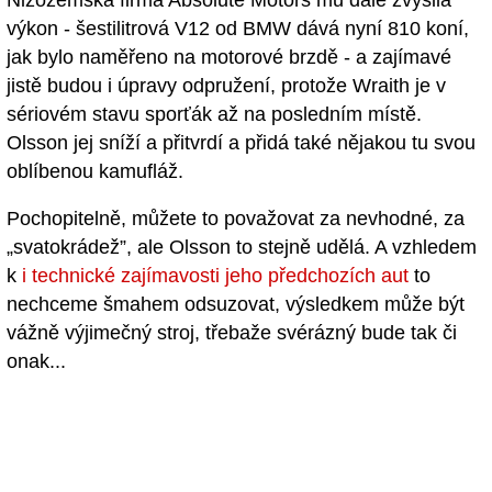
výkon - šestilitrová V12 od BMW dává nyní 810 koní,
jak bylo naměřeno na motorové brzdě - a zajímavé
jistě budou i úpravy odpružení, protože Wraith je v
sériovém stavu sporťák až na posledním místě.
Olsson jej sníží a přitvrdí a přidá také nějakou tu svou
oblíbenou kamufláž.
Pochopitelně, můžete to považovat za nevhodné, za
„svatokrádež”, ale Olsson to stejně udělá. A vzhledem
k
i technické zajímavosti jeho předchozích aut
to
nechceme šmahem odsuzovat, výsledkem může být
vážně výjimečný stroj, třebaže svérázný bude tak či
onak...