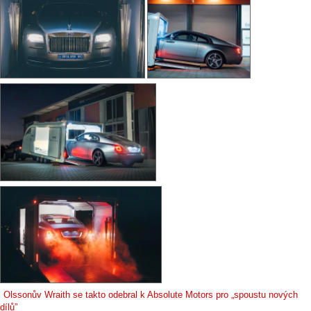
Olssonův Wraith se takto odebral k Absolute Motors pro „spoustu nových
dílů”