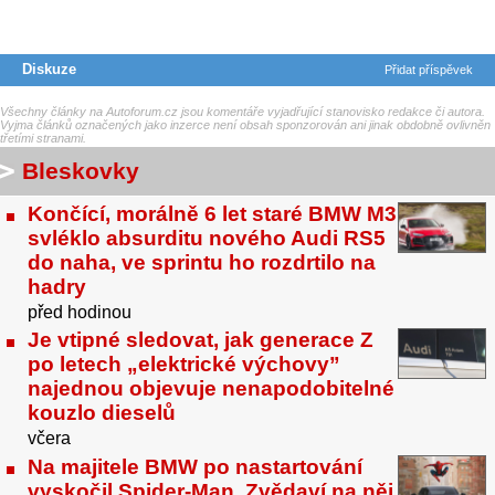
Diskuze
Přidat příspěvek
Všechny články na Autoforum.cz jsou komentáře vyjadřující stanovisko redakce či autora.
Vyjma článků označených jako inzerce není obsah sponzorován ani jinak obdobně ovlivněn
třetími stranami.
Bleskovky
Končící, morálně 6 let staré BMW M3
svléklo absurditu nového Audi RS5
do naha, ve sprintu ho rozdrtilo na
hadry
před hodinou
Je vtipné sledovat, jak generace Z
po letech „elektrické výchovy”
najednou objevuje nenapodobitelné
kouzlo dieselů
včera
Na majitele BMW po nastartování
vyskočil Spider-Man. Zvědaví na něj