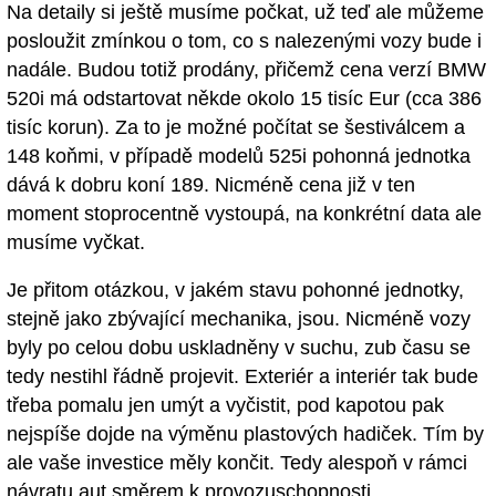
Na detaily si ještě musíme počkat, už teď ale můžeme
posloužit zmínkou o tom, co s nalezenými vozy bude i
nadále. Budou totiž prodány, přičemž cena verzí BMW
520i má odstartovat někde okolo 15 tisíc Eur (cca 386
tisíc korun). Za to je možné počítat se šestiválcem a
148 koňmi, v případě modelů 525i pohonná jednotka
dává k dobru koní 189. Nicméně cena již v ten
moment stoprocentně vystoupá, na konkrétní data ale
musíme vyčkat.
Je přitom otázkou, v jakém stavu pohonné jednotky,
stejně jako zbývající mechanika, jsou. Nicméně vozy
byly po celou dobu uskladněny v suchu, zub času se
tedy nestihl řádně projevit. Exteriér a interiér tak bude
třeba pomalu jen umýt a vyčistit, pod kapotou pak
nejspíše dojde na výměnu plastových hadiček. Tím by
ale vaše investice měly končit. Tedy alespoň v rámci
návratu aut směrem k provozuschopnosti.