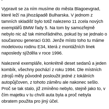
Vypravit se za ním musíme do města Blagoevgrad,
které leží na jihozápadě Bulharska. V jednom z
tamních skladišť bylo totiž nalezeno 11 zcela nových
exemplářů BMW řady 5. Na tom by samozřejmě
nebylo nic až tak mimořádného, pokud by se jednalo o
současnou generaci G30. Jenže místo toho tu máme
modelovou rodinu E34, která z montážních linek
naposledy sjížděla v roce 1996.
Nalezené exempláře, konkrétně deset sedanů a jeden
kombík, všechny pochází z roku 1994. Dle místních
zdrojů měly původně posloužit jedné z lokálních
autopůjčoven, z tohoto záměru ale nakonec sešlo.
Proč se tak stalo, již zmíněno nebylo, stejně jako to, v
čím majetku v tu chvíli auta byla a proč nebyla
obratem použita pro jiný účel.