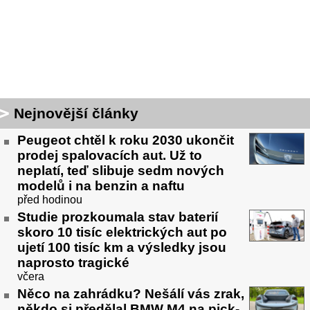
Nejnovější články
Peugeot chtěl k roku 2030 ukončit
prodej spalovacích aut. Už to
neplatí, teď slibuje sedm nových
modelů i na benzin a naftu
před hodinou
Studie prozkoumala stav baterií
skoro 10 tisíc elektrických aut po
ujetí 100 tisíc km a výsledky jsou
naprosto tragické
včera
Něco na zahrádku? Nešálí vás zrak,
někdo si předělal BMW M4 na pick-