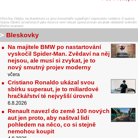
Všechny články na Autoforum.cz jsou komentáře vyjadřující stanovisko redakce či autora.
Vyjma článků označených jako inzerce není obsah sponzorován ani jinak obdobně ovlivněn
třetími stranami.
Bleskovky
Na majitele BMW po nastartování
vyskočil Spider-Man. Zvědaví na něj
nejsou, ale musí si zvykat, je to
nový smutný projev moderny
včera
Cristiano Ronaldo ukázal svou
sbírku superaut, je to miliardové
hračkářství té nejvyšší úrovně
6.8.2026
Renault navezl do země 100 nových
aut jen proto, aby naštval lidi
pohledem na něco, co si stejně
nemohou koupit