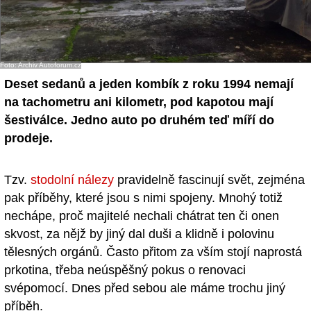
Foto: Archiv Autoforum.cz
Deset sedanů a jeden kombík z roku 1994 nemají
na tachometru ani kilometr, pod kapotou mají
šestiválce. Jedno auto po druhém teď míří do
prodeje.
Tzv.
stodolní nálezy
pravidelně fascinují svět, zejména
pak příběhy, které jsou s nimi spojeny. Mnohý totiž
nechápe, proč majitelé nechali chátrat ten či onen
skvost, za nějž by jiný dal duši a klidně i polovinu
tělesných orgánů. Často přitom za vším stojí naprostá
prkotina, třeba neúspěšný pokus o renovaci
svépomocí. Dnes před sebou ale máme trochu jiný
příběh.