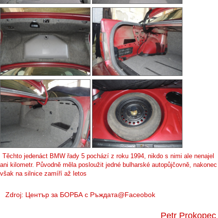
Těchto jedenáct BMW řady 5 pochází z roku 1994, nikdo s nimi ale nenajel
ani kilometr. Původně měla posloužit jedné bulharské autopůjčovně, nakonec
však na silnice zamíří až letos
Zdroj:
Център за БОРБА с Ръждата@Faceobok
Petr Prokopec