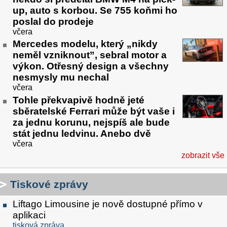
up, auto s korbou. Se 755 koňmi ho
poslal do prodeje
včera
Mercedes modelu, který „nikdy
neměl vzniknout”, sebral motor a
výkon. Otřesný design a všechny
nesmysly mu nechal
včera
Tohle překvapivě hodně jeté
sběratelské Ferrari může být vaše i
za jednu korunu, nejspíš ale bude
stát jednu ledvinu. Anebo dvě
včera
zobrazit vše
Tiskové zprávy
Liftago Limousine je nově dostupné přímo v
aplikaci
tisková zpráva