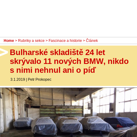
- Ostatní
Diskuzní fórum
Sledujte nás!
Home
>
Rubriky a sekce
>
Fascinace a historie
> Článek
Bulharské skladiště 24 let
skrývalo 11 nových BMW, nikdo
s nimi nehnul ani o píď
3.1.2019
|
Petr Prokopec