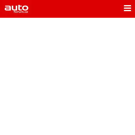
Menu
Home
Rubriky
- Testy aut
- Jízdní dojmy a další testy
- Bleskovky
- Představení
- Fascinace a historie
- Život řidiče
- Tuning
- Technika
- Zajímavosti