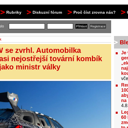
Rubriky
Diskuzní fórum
Proč číst zrovna nás?
slo
k
Bl
W se zvrhl. Automobilka
Je 
asi nejostřejší tovární kombík
gen
„el
ako ministr války
na
kou
vče
Re
100
aby
na 
4.8
Le
60 
změ
to 