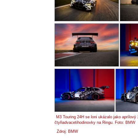
M3 Touring 24H se loni ukázalo jako aprílový 
čtyřiadvacetihodinovky na Ringu. Foto: BMW
Zdroj: BMW