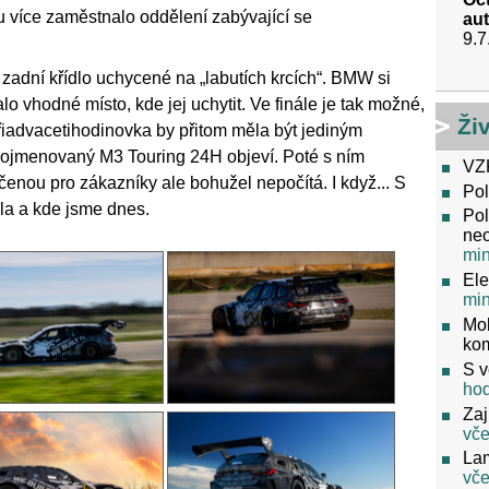
u více zaměstnalo oddělení zabývající se
aut
9.7
zadní křídlo uchycené na „labutích krcích“. BMW si
lo vhodné místo, kde jej uchytit. Ve finále je tak možné,
Ži
yřiadvacetihodinovka by přitom měla být jediným
pojmenovaný M3 Touring 24H objeví. Poté s ním
VZ
rčenou pro zákazníky ale bohužel nepočítá. I když... S
Pol
ala a kde jsme dnes.
Pol
neo
mi
Ele
mi
Mob
ko
S v
ho
Zaj
vče
Lam
vče