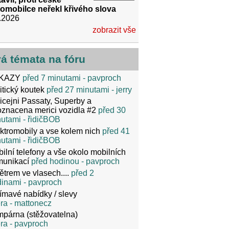
omobilce neřekl křivého slova
.2026
zobrazit vše
vá témata na fóru
KAZY
před 7 minutami
- pavproch
itický koutek
před 27 minutami
- jerry
icejni Passaty, Superby a
znacena merici vozidla #2
před 30
nutami
- řidičBOB
ktromobily a vse kolem nich
před 41
nutami
- řidičBOB
ilní telefony a vše okolo mobilních
munikací
před hodinou
- pavproch
ětrem ve vlasech....
před 2
dinami
- pavproch
ímavé nabídky / slevy
ra
- mattonecz
párna (stěžovatelna)
ra
- pavproch