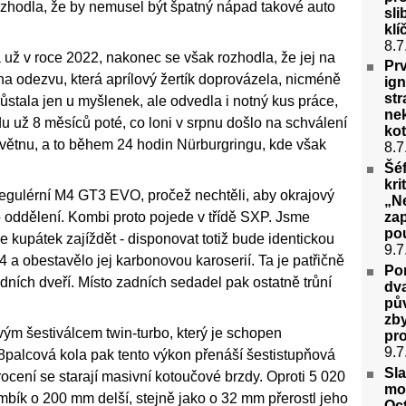
ozhodla, že by nemusel být špatný nápad takové auto
sli
kl
8.7
už v roce 2022, nakonec se však rozhodla, že jej na
Prv
a odezvu, která aprílový žertík doprovázela, nicméně
ig
st
stala jen u myšlenek, ale odvedla i notný kus práce,
nek
 už 8 měsíců poté, co loni v srpnu došlo na schválení
ko
v květnu, a to během 24 hodin Nürburgringu, kde však
8.7
Šé
kri
ři regulérní M4 GT3 EVO, pročež nechtěli, aby okrajový
„N
o oddělení. Kombi proto pojede v třídě SXP. Jsme
za
po
 kupátek zajíždět - disponovat totiž bude identickou
9.7
 a obestavělo jej karbonovou karoserií. Ta je patřičně
Por
dních dveří. Místo zadních sedadel pak ostatně trůní
dva
pů
zb
ovým šestiválcem twin-turbo, který je schopen
pro
9.7
8palcová kola pak tento výkon přenáší šestistupňová
Sl
ocení se starají masivní kotoučové brzdy. Oproti 5 020
mo
bík o 200 mm delší, stejně jako o 32 mm přerostl jeho
Oct