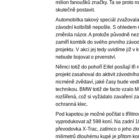
milion fanoušků značky. Ta se proto r
skutečně postavit.
Automobilka takový speciál zvažovala 
závodní kolbiště nepošle. S ohledem n
změnila názor. A protože původně nezů
zamíří kombík do svého prvního závodu
projektu. V akci jej tedy uvidíme již 
nebude bojovat o prvenství.
Němci totiž do pohoří Eifel posílají t
projekt zasahoval do aktivit závodníh
nicméně zvědaví, jaké časy bude vedle
technikou. BMW totiž de facto vzalo M4
rozšířená, což si vyžádalo zavaření za
ochranná klec.
Pod kapotou je možné počítat s třílitr
vyprodukovat až 598 koní. Na zadní 1
převodovka X-Trac, zatímco o jeho zkr
milimetrů dlouhému kupé je přitom kom