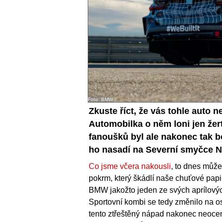
Foto: BMW
Zkuste říct, že vás tohle auto
Automobilka o něm loni jen žert
fanoušků byl ale nakonec tak bo
ho nasadí na Severní smyčce N
Co jsme včera nakousli
, to dnes může
pokrm, který škádlí naše chuťové papil
BMW jakožto jeden ze svých aprílovýc
Sportovní kombi se tedy změnilo na o
tento ztřeštěný nápad nakonec neocenil