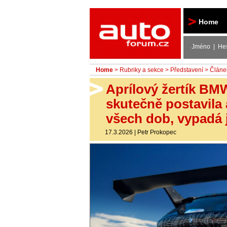
Autoforum
Home
Jméno | He
Home
>
Rubriky a sekce
>
Představení
> Článe
Aprílový žertík BM
skutečně postavila 
všech dob, vypadá j
17.3.2026
|
Petr Prokopec