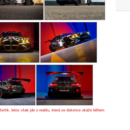
žertík, letos však jde o realitu, která se dokonce ukáže během