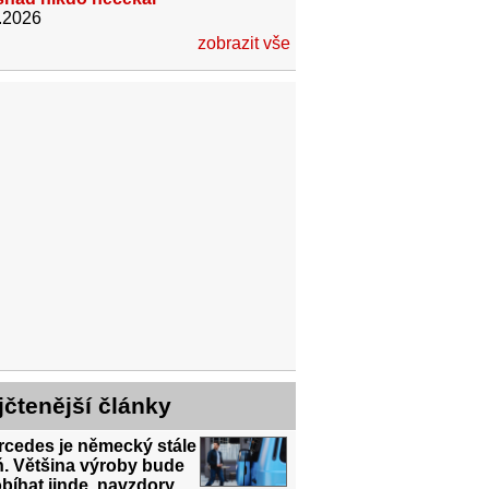
.2026
zobrazit vše
jčtenější články
rcedes je německý stále
ň. Většina výroby bude
bíhat jinde, navzdory