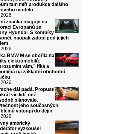
bům tam míří produkce dalšího
íčového modelu
.2026
ní značka reaguje na
noraci Evropanů ze
rany Hyundai. S kombíky
ončí, naopak zatopí pod jejich
tlem
.2026
fka BMW M se obořila na
tiky elektromobilů:
erozumím vám,” říká a
pomíná na základní obchodní
učku
.2026
sche dál padá. Propustí
krát víc lidí, než
vodně plánovalo,
ytečnost jeho současných
blémů vstoupí do dějin
.2026
avný americký
derátor vyzkoušel
avii, proti české