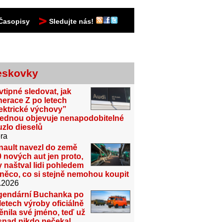
Časopisy
Sledujte nás!
eskovky
vtipné sledovat, jak
erace Z po letech
ektrické výchovy”
jednou objevuje nenapodobitelné
zlo dieselů
ra
nault navezl do země
 nových aut jen proto,
 naštval lidi pohledem
něco, co si stejně nemohou koupit
.2026
gendární Buchanka po
letech výroby oficiálně
nila své jméno, teď už
snad nikdo nečekal