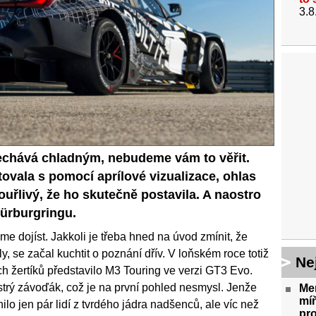
3.8
 nechává chladným, nebudeme vám to věřit.
ovala s pomocí aprílové vizualizace, ohlas
uřlivý, že ho skutečně postavila. A naostro
ürburgringu.
me dojíst. Jakkoli je třeba hned na úvod zmínit, že
y, se začal kuchtit o poznání dřív. V loňském roce totiž
Ne
h žertíků představilo M3 Touring ve verzi GT3 Evo.
strý závoďák, což je na první pohled nesmysl. Jenže
Me
mí
o jen pár lidí z tvrdého jádra nadšenců, ale víc než
pro