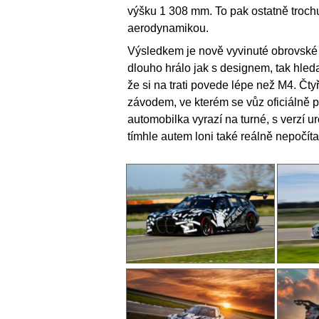
výšku 1 308 mm. To pak ostatně troch
aerodynamikou.
Výsledkem je nově vyvinuté obrovské 
dlouho hrálo jak s designem, tak hleda
že si na trati povede lépe než M4. Čt
závodem, ve kterém se vůz oficiálně 
automobilka vyrazí na turné, s verzí u
tímhle autem loni také reálně nepočít