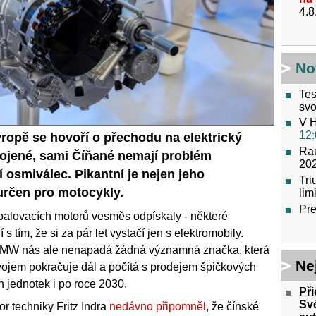
4.8
No
Tes
svo
V H
12:
vropě se hovoří o přechodu na elektrický
Raú
pojené, sami Číňané nemají problém
202
 osmiválec. Pikantní je nejen jeho
Tr
 určen pro motocykly.
lim
Pre
palovacích motorů vesměs odpískaly - některé
 s tím, že si za pár let vystačí jen s elektromobily.
 BMW nás ale nenapadá žádná významná značka, která
Ne
ývojem pokračuje dál a počítá s prodejem špičkových
 jednotek i po roce 2030.
Př
Své
or techniky Fritz Indra
nedávno připomněl
, že čínské