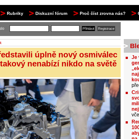
Rubriky
Diskuzní fórum
Proč číst zrovna nás?
slo
k
Bl
edstavili úplně nový osmiválec
Je 
 takový nenabízí nikdo na světě
gen
„el
na
kou
pře
Cri
svo
mil
ne
vče
Re
100
aby
na 