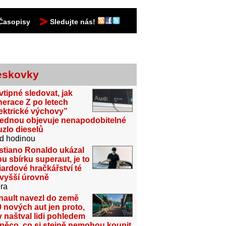
Časopisy
Sledujte nás!
eskovky
vtipné sledovat, jak
erace Z po letech
ektrické výchovy”
jednou objevuje nenapodobitelné
zlo dieselů
d hodinou
stiano Ronaldo ukázal
u sbírku superaut, je to
iardové hračkářství té
jvyšší úrovně
ra
nault navezl do země
 nových aut jen proto,
 naštval lidi pohledem
něco, co si stejně nemohou koupit