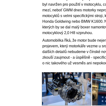
byl navržen pro použití v motocyklu, 
mezí, neboť GWM dnes motorky neprodá
motocyklů s velmi specifickými stroji
Honda Goldwing nebo BMW K1600. Nadše
kterých by se dal malý boxer namonto
motocyklový 2,0 H8 vzpruhou.
Automobilka říká, že motor bude nejen
projevem, který motorkáře vezme u srd
dalších detailů nebudeme v čínské nov
zkouší zaujmout - a úspěšně - speci
o nic takového už vesměs ani nepokouš