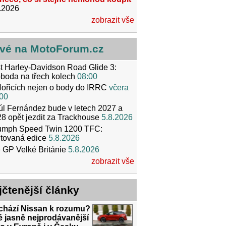
.2026
zobrazit vše
vé na MotoForum.cz
t Harley-Davidson Road Glide 3:
boda na třech kolech
08:00
ořicích nejen o body do IRRC
včera
00
l Fernández bude v letech 2027 a
8 opět jezdit za Trackhouse
5.8.2026
iumph Speed Twin 1200 TFC:
itovaná edice
5.8.2026
 GP Velké Británie
5.8.2026
zobrazit vše
jčtenější články
ichází Nissan k rozumu?
 jasně nejprodávanější