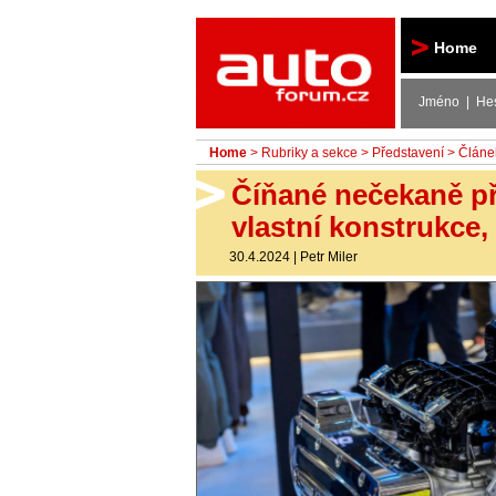
Autoforum
Home
Jméno | He
Home
>
Rubriky a sekce
>
Představení
> Článe
Číňané nečekaně př
vlastní konstrukce,
30.4.2024
|
Petr Miler