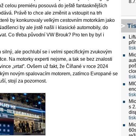
8.7
což celou premiéru posouvá do ještě fantasknějších
vá. Právě to chce ale změnit a vstoupit na trh
, které by konkurovaly velkým cestovním motorkám jako
Ti
nci by ale jistě našli i klasické automobily, do
vat. Co třeba původní VW Brouk? Pro ten by byl i
Lif
pří
tis
 silný, ale pochlubí se i velmi specifickým zvukovým
Mio
ce. Na motorky experti nejsme, a tak se bez znalosti
aut
poš
ince „vrtat”. Ovšem už fakt, že Číňané v roce 2024
clo
fickým novým spalovacím motorem, zatímco Evropané se
tis
í, stojí za pozornost.
MIO
eno
tis
Mio
s 2
dis
tis
Mio
60
re