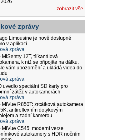
.2026
zobrazit vše
skové zprávy
tago Limousine je nově dostupné
mo v aplikaci
ková zpráva
 MiSentry 12T, tříkanálová
okamera, k níž se připojíte na dálku,
le vám upozornění a ukládá videa do
udu
ková zpráva
 uvedlo speciální SD karty pro
rmní zátěž v autokamerách
ková zpráva
 MiVue R850T: zrcátková autokamera
.5K, antireflexním dotykovým
plejem a zadní kamerou
ková zpráva
 MiVue C545: moderní verze
snímkové autokamery s HDR nočním
žimem