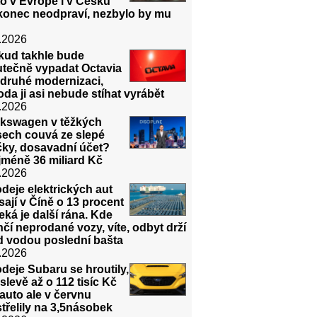
o v Evropě i v Česku
konec neodpraví, nezbylo by mu
.2026
kud takhle bude
utečně vypadat Octavia
 druhé modernizaci,
da ji asi nebude stíhat vyrábět
.2026
lkswagen v těžkých
sech couvá ze slepé
čky, dosavadní účet?
jméně 36 miliard Kč
.2026
deje elektrických aut
sají v Číně o 13 procent
eká je další rána. Kde
čí neprodané vozy, víte, odbyt drží
d vodou poslední bašta
.2026
deje Subaru se hroutily,
slevě až o 112 tisíc Kč
auto ale v červnu
třelily na 3,5násobek