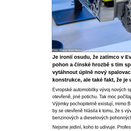
Foto: Great Wall Motor
Je ironií osudu, že zatímco v E
pohon a čínské hrozbě s tím s
vytáhnout úplně nový spalovací
konstrukce, ale také fakt, že je
Evropské automobilky vývoj nových s
otevřeně, jiné potichu. Tak moc počítají
Výjimky pochopitelně existují, mimo
by se otevřeně hlásila k tomu, že s v
benzinových a dieselových pohonných
Nejsme jediní, koho to udivuje. Profes