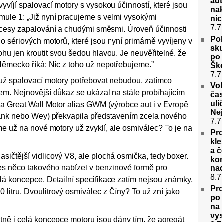
aut
yvíjí spalovací motory s vysokou účinností, které jsou
na
ule 1: „Již nyní pracujeme s velmi vysokými
nic
7.7
ocesy zapalování a chudými směsmi. Úroveň účinnosti
Po
 do sériových motorů, které jsou nyní primárně vyvíjeny v
sk
ohu jen kroutit svou šedou hlavou. Je neuvěřitelné, že
po
ěmecko říká: Nic z toho už nepotřebujeme.”
Ško
7.7
 už spalovací motory potřebovat nebudou, zatímco
Vo
. Nejnovější důkaz se ukázal na stále probíhajícím
ča
uli
a Great Wall Motor alias GWM (výrobce aut i v Evropě
Ne
Tank nebo Wey) překvapila představením zcela nového
7.7
 už na nové motory už zvyklí, ale osmiválec? To je na
Pro
kle
a č
lasičtější vidlicový V8, ale plochá osmička, tedy boxer.
kon
es něco takového nabízel v benzinové formě pro
na
8.7
yklá koncepce. Detailní specifikace zatím nejsou známky,
Pro
0 litru. Dvoulitrový osmiválec z Číny? To už zní jako
po 
na 
vys
tně i celá koncepce motoru jsou dány tím, že agregát