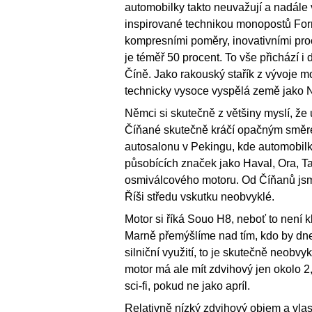
automobilky takto neuvažují a nadále v
inspirované technikou monopostů Form
kompresními poměry, inovativními pr
je téměř 50 procent. To vše přichází i
Číně. Jako rakouský stařík z vývoje m
technicky vysoce vyspělá země jako N
Němci si skutečně z většiny myslí, že
Číňané skutečně kráčí opačným směrem
autosalonu v Pekingu, kde automobilk
působících značek jako Haval, Ora, 
osmiválcového motoru. Od Číňanů jsme
Říši středu vskutku neobvyklé.
Motor si říká Souo H8, neboť to není k
Marně přemýšlíme nad tím, kdo by dn
silniční využití, to je skutečně neobv
motor má ale mít zdvihový jen okolo 2,
sci-fi, pokud ne jako apríl.
Relativně nízký zdvihový objem a vlas