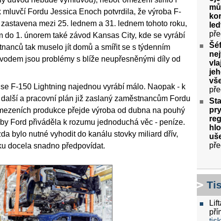
můž
 mluvčí Fordu Jessica Enoch potvrdila, že výroba F-
kor
 zastavena mezi 25. lednem a 31. lednem tohoto roku,
le
pře
m do 1. únorem také závod Kansas City, kde se vyrábí
Šéf
nanců tak muselo jít domů a smířit se s týdenním
nej
dem jsou problémy s blíže neupřesněnými díly od
vla
jeh
vš
se F-150 Lightning najednou vyrábí málo. Naopak - k
pře
další a pracovní plán již zaslaný zaměstnancům Fordu
Sta
pry
omezeních produkce přejde výroba od dubna na pouhý
re
by Ford přiváděla k rozumu jednoduchá věc - peníze.
hlo
zda bylo nutné vyhodit do kanálu stovky miliard dřív,
uše
pře
tku docela snadno předpovídat.
Ti
Lif
pří
tis