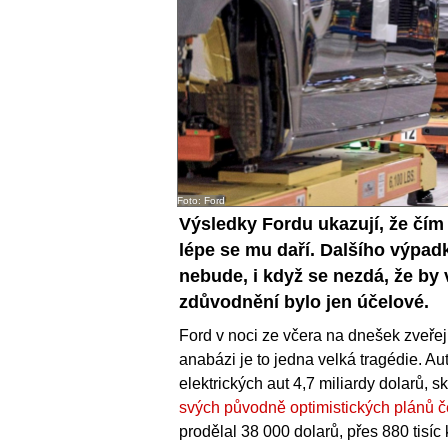
Foto: Ford
Výsledky Fordu ukazují, že čím 
lépe se mu daří. Dalšího výpadk
nebude, i když se nezdá, že by
zdůvodnění bylo jen účelové.
Ford v noci ze včera na dnešek zveřejn
anabázi je to jedna velká tragédie. Au
elektrických aut 4,7 miliardy dolarů, s
svých původně optimistických plánů č
prodělal 38 000 dolarů, přes 880 tisíc