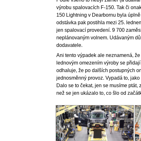
výrobu spalovacích F-150. Tak či onak
150 Lightning v Dearbornu byla úplně
odstávka pak postihla mezi 25. ledne
jen spalovací provedení. 9 700 zaměst
neplánovaným volnem. Udávaným důvo
dodavatele.
Ani tento výpadek ale neznamená, že 
lednovým omezením výroby se přidají 
odhaluje, že po dalších postupných 
jednosměnný provoz. Vypadá to, jako 
Dalo se to čekat, jen se musíme ptát, 
než se jen ukázalo to, co šlo od začá