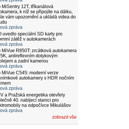
 MiSentry 12T, tříkanálová
okamera, k níž se připojíte na dálku,
le vám upozornění a ukládá videa do
udu
ková zpráva
 uvedlo speciální SD karty pro
rmní zátěž v autokamerách
ková zpráva
 MiVue R850T: zrcátková autokamera
.5K, antireflexním dotykovým
plejem a zadní kamerou
ková zpráva
 MiVue C545: moderní verze
snímkové autokamery s HDR nočním
žimem
ková zpráva
 a Pražská energetika otevřely
lečně 40. nabíjecí stanici pro
ktromobily na odpočívce Mikulášov
ková zpráva
zobrazit vše