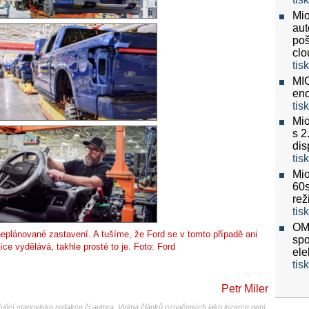
Mio
aut
poš
clo
tis
MIO
eno
tis
Mio
s 2
dis
tis
Mio
60
re
tis
OMV
 neplánované zastavení. A tušíme, že Ford se v tomto případě ani
spo
íce vydělává, takhle prosté to je. Foto: Ford
ele
tis
Petr Miler
jící stanovisko redakce či autora. Vyjma článků označených jako inzerce není