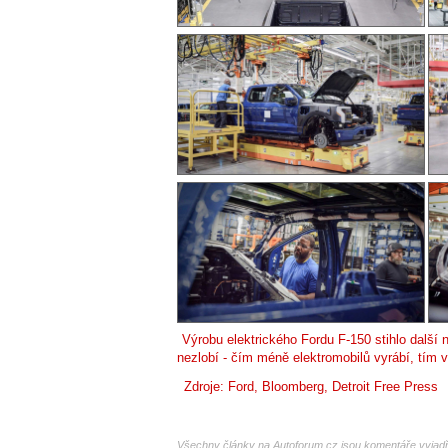
Výrobu elektrického Fordu F-150 stihlo další
nezlobí - čím méně elektromobilů vyrábí, tím v
Zdroje: Ford,
Bloomberg
,
Detroit Free Press
Všechny články na Autoforum.cz jsou komentáře vyjadřu