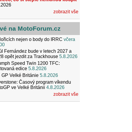
.2026
zobrazit vše
vé na MotoForum.cz
ořicích nejen o body do IRRC
včera
00
l Fernández bude v letech 2027 a
8 opět jezdit za Trackhouse
5.8.2026
iumph Speed Twin 1200 TFC:
itovaná edice
5.8.2026
 GP Velké Británie
5.8.2026
verstone: Časový program víkendu
oGP ve Velké Británii
4.8.2026
zobrazit vše