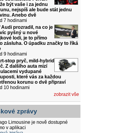
e být vaše i za jednu
unu, nejspíš ale bude stát jednu
dvinu. Anebo dvě
d 7 hodinami
 Audi prozradil, na co je
víc pyšný u nové
jkové lodi, je to přímo
o zásluha. O úpadku značky to říká
e
d 9 hodinami
rt-stop pryč, mild-hybrid
č. Z dalšího auta mizí
gulacemi vydupané
uposti, které vás za každou
třenou korunu o dvě připraví
d 10 hodinami
zobrazit vše
skové zprávy
tago Limousine je nově dostupné
mo v aplikaci
ková zpráva