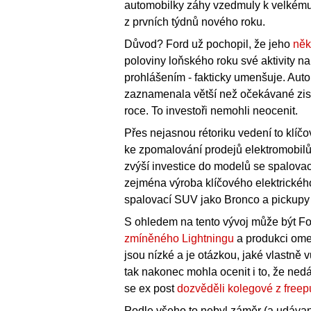
automobilky záhy vzedmuly k velkému 
z prvních týdnů nového roku.
Důvod? Ford už pochopil, že jeho
něk
poloviny loňského roku své aktivity na
prohlášením - fakticky umenšuje. Auto
zaznamenala větší než očekávané zisk
roce. To investoři nemohli neocenit.
Přes nejasnou rétoriku vedení to klíč
ke zpomalování prodejů elektromobilů 
zvýší investice do modelů se spalovac
zejména výroba klíčového elektrickéh
spalovací SUV jako Bronco a pickupy
S ohledem na tento vývoj může být Fo
zmíněného Lightningu
a produkci ome
jsou nízké a je otázkou, jaké vlastně 
tak nakonec mohla ocenit i to, že ned
se ex post
dozvěděli kolegové z freep
Podle všeho to nebyl záměr (a udáva