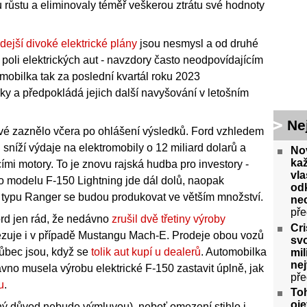
růstu a eliminovaly téměř veškerou ztrátu své hodnoty
dejší divoké elektrické plány
jsou nesmysl a od druhé
 poli elektrických aut - navzdory často neodpovídajícím
mobilka tak za poslední kvartál roku 2023
y a předpokládá jejich další navyšování v letošním
Ne
ové zaznělo včera po ohlášení výsledků. Ford vzhledem
sníží výdaje na elektromobily o 12 miliard dolarů a
No
ka
ími motory. To je znovu rajská hudba pro investory -
vla
o modelu F-150 Lightning jde dál dolů, naopak
odk
 typu Ranger se budou produkovat ve větším množství.
ne
pře
rd jen rád, že nedávno
zrušil dvě třetiny výroby
Cri
zuje i v případě Mustangu Mach-E. Prodeje obou vozů
svo
vůbec jsou, když se
tolik aut kupí u dealerů
. Automobilka
mil
ne
ávno musela výrobu elektrické F-150 zastavit úplně, jak
pře
u
.
To
oje
ný důvod nebude výmluvou), neboť omezení stihlo i