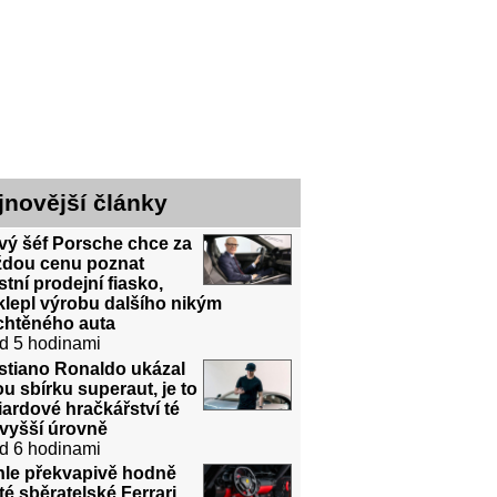
jnovější články
vý šéf Porsche chce za
ždou cenu poznat
stní prodejní fiasko,
lepl výrobu dalšího nikým
chtěného auta
d 5 hodinami
stiano Ronaldo ukázal
u sbírku superaut, je to
iardové hračkářství té
jvyšší úrovně
d 6 hodinami
hle překvapivě hodně
té sběratelské Ferrari