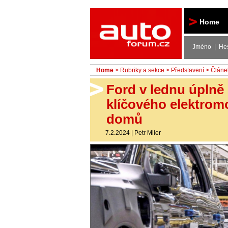
Autoforum
Home
Jméno | He
Home
>
Rubriky a sekce
>
Představení
> Článe
Ford v lednu úplně
klíčového elektrom
domů
7.2.2024
|
Petr Miler