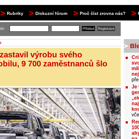
Rubriky
Diskuzní fórum
Proč číst zrovna nás?
slo
k
Bl
 zastavil výrobu svého
Cri
obilu, 9 700 zaměstnanců šlo
svo
mil
ne
pře
Je 
gen
„el
na
kou
vče
Re
100
aby
na 