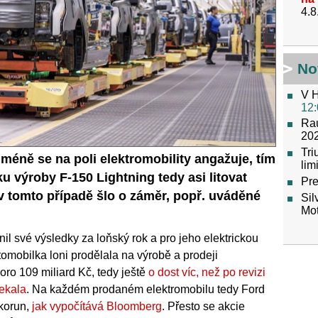
4.8
No
V H
12:
Raú
202
Tr
méně se na poli elektromobility angažuje, tím
lim
u výroby F-150 Lightning tedy asi litovat
Pre
 v tomto případě šlo o záměr, popř. uváděné
Sil
Mot
il své výsledky za loňský rok a pro jeho elektrickou
tomobilka loni prodělala na výrobě a prodeji
koro 109 miliard Kč, tedy ještě
o dost víc, než po revizi
ekala
. Na každém prodaném elektromobilu tedy Ford
 korun,
jak vypočítává Bloomberg
. Přesto se akcie