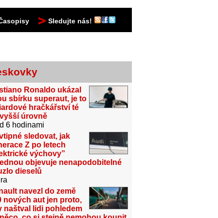
Časopisy
Sledujte nás!
eskovky
stiano Ronaldo ukázal
u sbírku superaut, je to
iardové hračkářství té
jvyšší úrovně
d 6 hodinami
vtipné sledovat, jak
erace Z po letech
ektrické výchovy”
jednou objevuje nenapodobitelné
zlo dieselů
ra
nault navezl do země
 nových aut jen proto,
 naštval lidi pohledem
něco, co si stejně nemohou koupit