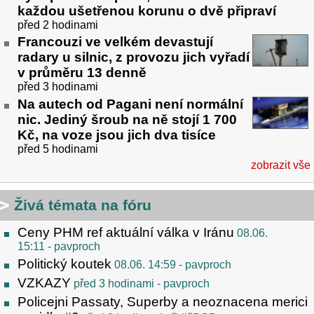
každou ušetřenou korunu o dvě připraví
před 2 hodinami
Francouzi ve velkém devastují
radary u silnic, z provozu jich vyřadí
v průměru 13 denně
před 3 hodinami
Na autech od Pagani není normální
nic. Jediný šroub na ně stojí 1 700
Kč, na voze jsou jich dva tisíce
před 5 hodinami
zobrazit vše
Živá témata na fóru
Ceny PHM ref aktuální válka v Iránu
08.06.
15:11
- pavproch
Politický koutek
08.06. 14:59
- pavproch
VZKAZY
před 3 hodinami
- pavproch
Policejni Passaty, Superby a neoznacena merici