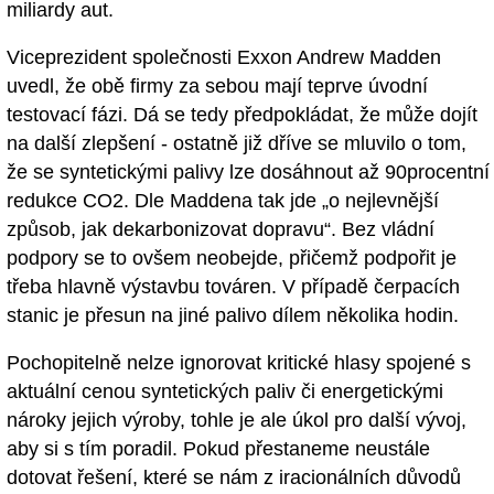
miliardy aut.
Viceprezident společnosti Exxon Andrew Madden
uvedl, že obě firmy za sebou mají teprve úvodní
testovací fázi. Dá se tedy předpokládat, že může dojít
na další zlepšení - ostatně již dříve se mluvilo o tom,
že se syntetickými palivy lze dosáhnout až 90procentní
redukce CO2. Dle Maddena tak jde „o nejlevnější
způsob, jak dekarbonizovat dopravu“. Bez vládní
podpory se to ovšem neobejde, přičemž podpořit je
třeba hlavně výstavbu továren. V případě čerpacích
stanic je přesun na jiné palivo dílem několika hodin.
Pochopitelně nelze ignorovat kritické hlasy spojené s
aktuální cenou syntetických paliv či energetickými
nároky jejich výroby, tohle je ale úkol pro další vývoj,
aby si s tím poradil. Pokud přestaneme neustále
dotovat řešení, které se nám z iracionálních důvodů