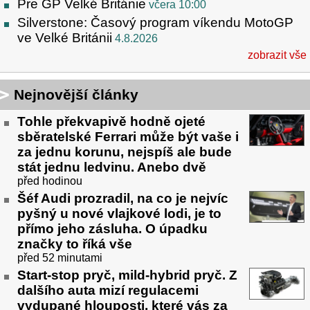
Pre GP Velké Británie
včera 10:00
Silverstone: Časový program víkendu MotoGP
ve Velké Británii
4.8.2026
zobrazit vše
Nejnovější články
Tohle překvapivě hodně ojeté
sběratelské Ferrari může být vaše i
za jednu korunu, nejspíš ale bude
stát jednu ledvinu. Anebo dvě
před hodinou
Šéf Audi prozradil, na co je nejvíc
pyšný u nové vlajkové lodi, je to
přímo jeho zásluha. O úpadku
značky to říká vše
před 52 minutami
Start-stop pryč, mild-hybrid pryč. Z
dalšího auta mizí regulacemi
vydupané hlouposti, které vás za