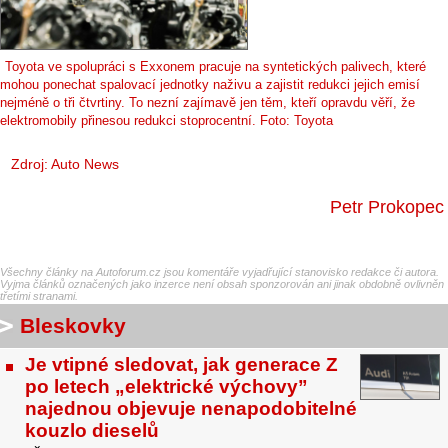
Toyota ve spolupráci s Exxonem pracuje na syntetických palivech, které
mohou ponechat spalovací jednotky naživu a zajistit redukci jejich emisí
nejméně o tři čtvrtiny. To nezní zajímavě jen těm, kteří opravdu věří, že
elektromobily přinesou redukci stoprocentní. Foto: Toyota
Zdroj:
Auto News
Petr Prokopec
Všechny články na Autoforum.cz jsou komentáře vyjadřující stanovisko redakce či autora.
Vyjma článků označených jako inzerce není obsah sponzorován ani jinak obdobně ovlivněn
třetími stranami.
Bleskovky
Je vtipné sledovat, jak generace Z
po letech „elektrické výchovy”
najednou objevuje nenapodobitelné
kouzlo dieselů