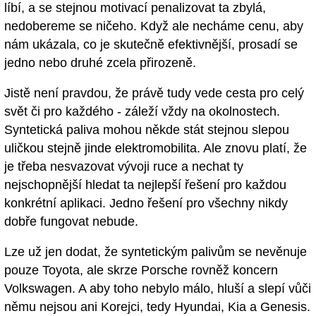
líbí, a se stejnou motivací penalizovat ta zbylá,
nedobereme se ničeho. Když ale necháme cenu, aby
nám ukázala, co je skutečně efektivnější, prosadí se
jedno nebo druhé zcela přirozeně.
Jistě není pravdou, že právě tudy vede cesta pro celý
svět či pro každého - záleží vždy na okolnostech.
Syntetická paliva mohou někde stát stejnou slepou
uličkou stejně jinde elektromobilita. Ale znovu platí, že
je třeba nesvazovat vývoji ruce a nechat ty
nejschopnější hledat ta nejlepší řešení pro každou
konkrétní aplikaci. Jedno řešení pro všechny nikdy
dobře fungovat nebude.
Lze už jen dodat, že syntetickým palivům se nevěnuje
pouze Toyota, ale skrze Porsche rovněž koncern
Volkswagen. A aby toho nebylo málo, hluší a slepí vůči
němu nejsou ani Korejci, tedy Hyundai, Kia a Genesis.