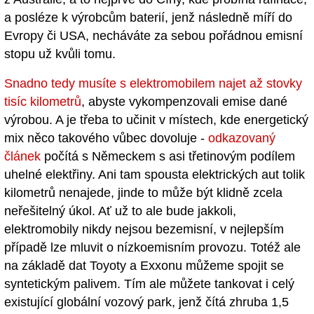
a posléze k výrobcům baterií, jenž následně míří do
Evropy či USA, necháváte za sebou pořádnou emisní
stopu už kvůli tomu.
Snadno tedy musíte s elektromobilem najet až stovky
tisíc kilometrů
, abyste vykompenzovali emise dané
výrobou. A je třeba to učinit v místech, kde energetický
mix něco takového vůbec dovoluje -
odkazovaný
článek
počítá s Německem s asi třetinovým podílem
uhelné elektřiny. Ani tam spousta elektrických aut tolik
kilometrů nenajede, jinde to může být klidně zcela
neřešitelný úkol. Ať už to ale bude jakkoli,
elektromobily nikdy nejsou bezemisní, v nejlepším
případě lze mluvit o nízkoemisním provozu. Totéž ale
na základě dat Toyoty a Exxonu můžeme spojit se
syntetickým palivem. Tím ale můžete tankovat i celý
existující globální vozový park, jenž čítá zhruba 1,5