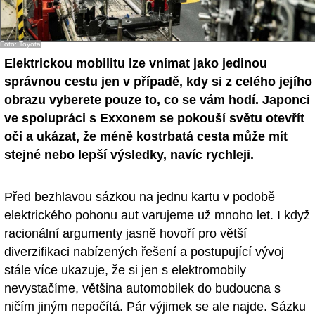
- Ostatní
Foto: Toyota
Diskuzní fórum
Elektrickou mobilitu lze vnímat jako jedinou
Sledujte nás!
správnou cestu jen v případě, kdy si z celého jejího
obrazu vyberete pouze to, co se vám hodí. Japonci
ve spolupráci s Exxonem se pokouší světu otevřít
oči a ukázat, že méně kostrbatá cesta může mít
stejné nebo lepší výsledky, navíc rychleji.
Před bezhlavou sázkou na jednu kartu v podobě
elektrického pohonu aut varujeme už mnoho let. I když
racionální argumenty jasně hovoří pro větší
diverzifikaci nabízených řešení a postupující vývoj
stále více ukazuje, že si jen s elektromobily
nevystačíme, většina automobilek do budoucna s
ničím jiným nepočítá. Pár výjimek se ale najde. Sázku