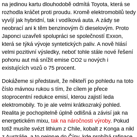
na jedinou kartu dlouhodobě odmítá Toyota, která se
rozhodla kráčet proti proudu. Kromě elektromobilů tedy
vyvíjí jak hybridní, tak i vodíková auta. A zády se
neobrací ani k těm benzinovým či dieselovým. Proto
Japonci uzavřeli spolupráci se společností Exxon,
která se týká vývoje syntetických paliv. A nově hlásí
velmi pozitivní výsledky, neboť tohle stále nové řešení
pohonu aut má snížit emise CO2 u nových i
existujících vozů o 75 procent.
Dokážeme si představit, že někteří po pohledu na toto
číslo mávnou rukou s tím, že cílem je přece
stoprocentní redukce emisí, kterou zajistí leda
elektromobily. To je ale velmi krátkozraký pohled.
Realita je pochopitelně úplně odlišná a závisí jak na
energetickém mixu,
tak na náročnosti výroby
. Pokud
totiž musíte svézt lithium z Chile, kobalt z Konga a nikl
z Austrálie, a to nejprve do Číny, kde probíhá rafinace,