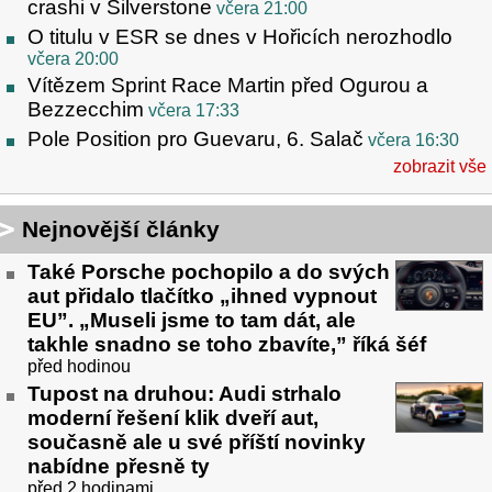
crashi v Silverstone
včera 21:00
O titulu v ESR se dnes v Hořicích nerozhodlo
včera 20:00
Vítězem Sprint Race Martin před Ogurou a
Bezzecchim
včera 17:33
Pole Position pro Guevaru, 6. Salač
včera 16:30
zobrazit vše
Nejnovější články
Také Porsche pochopilo a do svých
aut přidalo tlačítko „ihned vypnout
EU”. „Museli jsme to tam dát, ale
takhle snadno se toho zbavíte,” říká šéf
před hodinou
Tupost na druhou: Audi strhalo
moderní řešení klik dveří aut,
současně ale u své příští novinky
nabídne přesně ty
před 2 hodinami