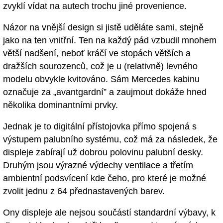
zvyklí vídat na autech trochu jiné provenience.
Názor na vnější design si jistě uděláte sami, stejně
jako na ten vnitřní. Ten na každý pád vzbudil mnohem
větší nadšení, neboť kráčí ve stopách větších a
dražších sourozenců, což je u (relativně) levného
modelu obvykle kvitováno. Sám Mercedes kabinu
označuje za „avantgardní” a zaujmout dokáže hned
několika dominantními prvky.
Jednak je to digitální přístojovka přímo spojená s
výstupem palubního systému, což má za následek, že
displeje zabírají už dobrou polovinu palubní desky.
Druhým jsou výrazné výdechy ventilace a třetím
ambientní podsvícení kde čeho, pro které je možné
zvolit jednu z 64 přednastavených barev.
Ony displeje ale nejsou součástí standardní výbavy, k