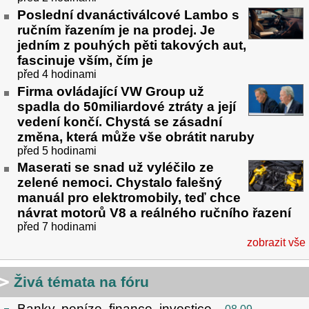
Poslední dvanáctiválcové Lambo s
ručním řazením je na prodej. Je
jedním z pouhých pěti takových aut,
fascinuje vším, čím je
před 4 hodinami
Firma ovládající VW Group už
spadla do 50miliardové ztráty a její
vedení končí. Chystá se zásadní
změna, která může vše obrátit naruby
před 5 hodinami
Maserati se snad už vyléčilo ze
zelené nemoci. Chystalo falešný
manuál pro elektromobily, teď chce
návrat motorů V8 a reálného ručního řazení
před 7 hodinami
zobrazit vše
Živá témata na fóru
Banky, peníze, finance, investice...