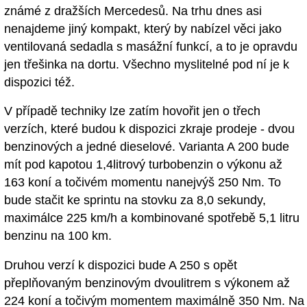
známé z dražších Mercedesů. Na trhu dnes asi
nenajdeme jiný kompakt, který by nabízel věci jako
ventilovaná sedadla s masážní funkcí, a to je opravdu
jen třešinka na dortu. Všechno myslitelné pod ní je k
dispozici též.
V případě techniky lze zatím hovořit jen o třech
verzích, které budou k dispozici zkraje prodeje - dvou
benzinových a jedné dieselové. Varianta A 200 bude
mít pod kapotou 1,4litrový turbobenzin o výkonu až
163 koní a točivém momentu nanejvýš 250 Nm. To
bude stačit ke sprintu na stovku za 8,0 sekundy,
maximálce 225 km/h a kombinované spotřebě 5,1 litru
benzinu na 100 km.
Druhou verzí k dispozici bude A 250 s opět
přeplňovaným benzinovým dvoulitrem s výkonem až
224 koní a točivým momentem maximálně 350 Nm. Na