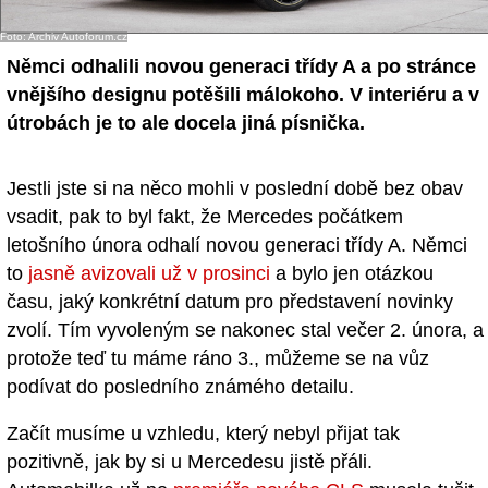
- Ostatní
Foto: Archiv Autoforum.cz
Němci odhalili novou generaci třídy A a po stránce
Diskuzní fórum
vnějšího designu potěšili málokoho. V interiéru a v
Sledujte nás!
útrobách je to ale docela jiná písnička.
Jestli jste si na něco mohli v poslední době bez obav
vsadit, pak to byl fakt, že Mercedes počátkem
letošního února odhalí novou generaci třídy A. Němci
to
jasně avizovali už v prosinci
a bylo jen otázkou
času, jaký konkrétní datum pro představení novinky
zvolí. Tím vyvoleným se nakonec stal večer 2. února, a
protože teď tu máme ráno 3., můžeme se na vůz
podívat do posledního známého detailu.
Začít musíme u vzhledu, který nebyl přijat tak
pozitivně, jak by si u Mercedesu jistě přáli.