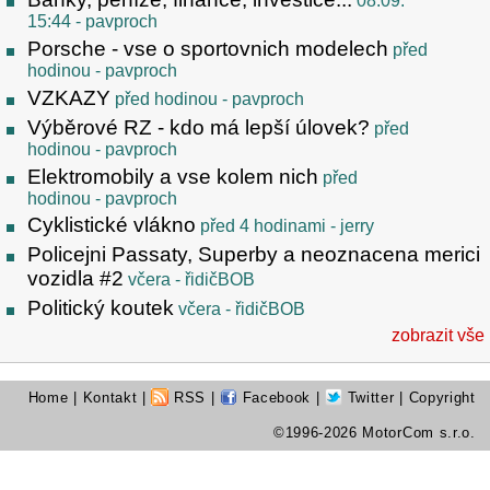
08.09.
15:44
- pavproch
Porsche - vse o sportovnich modelech
před
hodinou
- pavproch
VZKAZY
před hodinou
- pavproch
Výběrové RZ - kdo má lepší úlovek?
před
hodinou
- pavproch
Elektromobily a vse kolem nich
před
hodinou
- pavproch
Cyklistické vlákno
před 4 hodinami
- jerry
Policejni Passaty, Superby a neoznacena merici
vozidla #2
včera
- řidičBOB
Politický koutek
včera
- řidičBOB
zobrazit vše
Home
|
Kontakt
|
RSS
|
Facebook
|
Twitter
| Copyright
©1996-2026 MotorCom s.r.o.