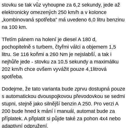
stovku se tak vůz vyhoupne za 6,2 sekundy, jede až
elektronicky omezených 250 km/h a v kolonce
„kombinovaná spotřeba” má uvedeno 6,0 litru benzinu
na 100 km.
Třetím pánem na holení je diesel A 180 d,
pochopitelně s turbem, čtyřmi válci a objemem 1,5
litru. Se 116 koňmi a 260 Nm je nejslabší, a tak i
nejhůře jede - stovku za 10,5 sekundy a maximálku
202 km/h chce ovšem vyvážit pouze 4,1litrová
spotřeba.
Dodejme, že tato varianta bude zprvu dostupná pouze
s automatickou dvouspojkovou převodovkou se sedmi
stupni, stejně jako silnější benzin A 250. Pro verzi A
200 bude hned k mání i manuál, automat bude za
příplatek. A připlatit si půjde také za pohon 4x4 nebo
adaptivní odpružení.