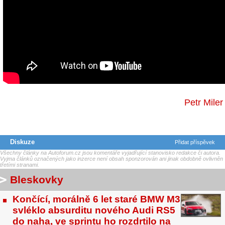
Petr Miler
Diskuze
Přidat příspěvek
Všechny články na Autoforum.cz jsou komentáře vyjadřující stanovisko redakce či autora.
Vyjma článků označených jako inzerce není obsah sponzorován ani jinak obdobně ovlivněn
třetími stranami.
Bleskovky
Končící, morálně 6 let staré BMW M3
svléklo absurditu nového Audi RS5
do naha, ve sprintu ho rozdrtilo na