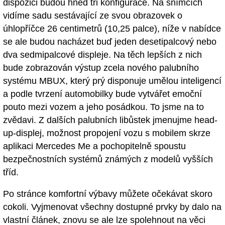
dispozici budou hned tři konfigurace. Na snímcích
vidíme sadu sestávající ze svou obrazovek o
úhlopříčce 26 centimetrů (10,25 palce), níže v nabídce
se ale budou nacházet buď jeden desetipalcový nebo
dva sedmipalcové displeje. Na těch lepších z nich
bude zobrazován výstup zcela nového palubního
systému MBUX, který prý disponuje umělou inteligencí
a podle tvrzení automobilky bude vytvářet emoční
pouto mezi vozem a jeho posádkou. To jsme na to
zvědavi. Z dalších palubních libůstek jmenujme head-
up-displej, možnost propojení vozu s mobilem skrze
aplikaci Mercedes Me a pochopitelně spoustu
bezpečnostních systémů známých z modelů vyšších
tříd.
Po stránce komfortní výbavy můžete očekávat skoro
cokoli. Vyjmenovat všechny dostupné prvky by dalo na
vlastní článek, znovu se ale lze spolehnout na věci