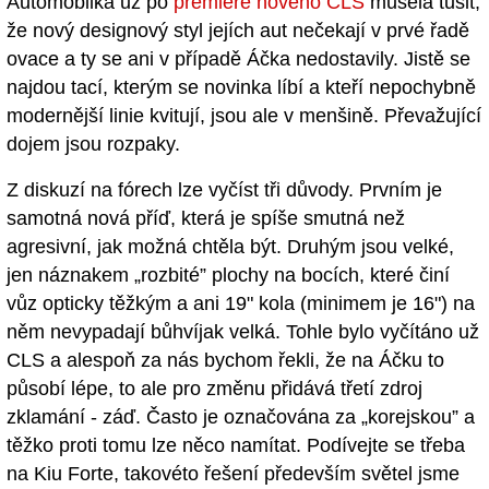
Automobilka už po
premiéře nového CLS
musela tušit,
že nový designový styl jejích aut nečekají v prvé řadě
ovace a ty se ani v případě Áčka nedostavily. Jistě se
najdou tací, kterým se novinka líbí a kteří nepochybně
modernější linie kvitují, jsou ale v menšině. Převažující
dojem jsou rozpaky.
Z diskuzí na fórech lze vyčíst tři důvody. Prvním je
samotná nová příď, která je spíše smutná než
agresivní, jak možná chtěla být. Druhým jsou velké,
jen náznakem „rozbité” plochy na bocích, které činí
vůz opticky těžkým a ani 19" kola (minimem je 16") na
něm nevypadají bůhvíjak velká. Tohle bylo vyčítáno už
CLS a alespoň za nás bychom řekli, že na Áčku to
působí lépe, to ale pro změnu přidává třetí zdroj
zklamání - záď. Často je označována za „korejskou” a
těžko proti tomu lze něco namítat. Podívejte se třeba
na Kiu Forte, takovéto řešení především světel jsme