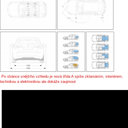
Po stránce vnějšího vzhledu je nová třída A spíše zklamáním, interiérem,
technikou a elektronikou ale dokáže zaujmout