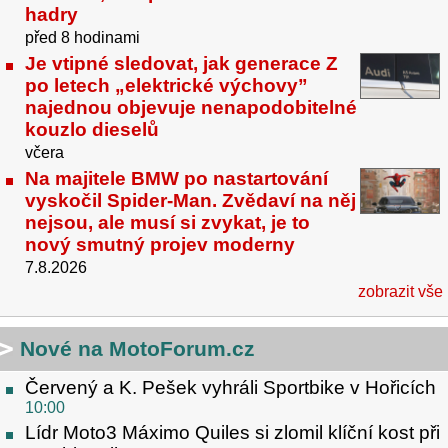
hadry
před 8 hodinami
Je vtipné sledovat, jak generace Z
po letech „elektrické výchovy”
najednou objevuje nenapodobitelné
kouzlo dieselů
včera
Na majitele BMW po nastartování
vyskočil Spider-Man. Zvědaví na něj
nejsou, ale musí si zvykat, je to
nový smutný projev moderny
7.8.2026
zobrazit vše
Nové na MotoForum.cz
Červený a K. Pešek vyhráli Sportbike v Hořicích
10:00
Lídr Moto3 Máximo Quiles si zlomil klíční kost při