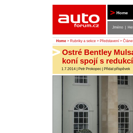
Autoforum
Home
Jméno | He
Home
>
Rubriky a sekce
>
Představení
> Článe
Ostré Bentley Muls
koní spojí s redukc
1.7.2014
|
Petr Prokopec
|
Přidat příspěvek