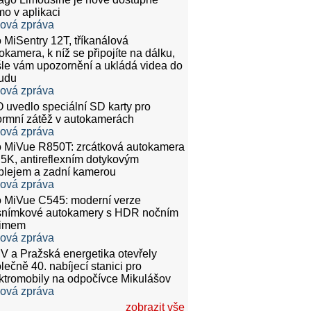
mo v aplikaci
ková zpráva
 MiSentry 12T, tříkanálová
okamera, k níž se připojíte na dálku,
le vám upozornění a ukládá videa do
udu
ková zpráva
 uvedlo speciální SD karty pro
rmní zátěž v autokamerách
ková zpráva
 MiVue R850T: zrcátková autokamera
.5K, antireflexním dotykovým
plejem a zadní kamerou
ková zpráva
 MiVue C545: moderní verze
snímkové autokamery s HDR nočním
žimem
ková zpráva
 a Pražská energetika otevřely
lečně 40. nabíjecí stanici pro
ktromobily na odpočívce Mikulášov
ková zpráva
zobrazit vše