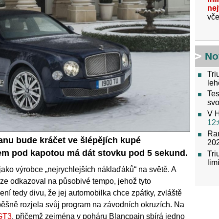
ne
vče
No
Tri
leh
Tes
svo
V H
12:
Raú
anu bude kráčet ve šlépějích kupé
202
em pod kapotou má dát stovku pod 5 sekund.
Tr
lim
ako výrobce „nejrychlejších náklaďáků“ na světě. A
ouze odkazoval na působivé tempo, jehož tyto
í tedy divu, že jej automobilka chce zpátky, zvláště
ěšně rozjela svůj program na závodních okruzích. Na
 GT3
, přičemž zejména v poháru Blancpain sbírá jedno