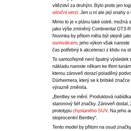
vítězství za druhým. Bylo proto jen lo
silniční verzi
. Jen u ní ale její snahy 
Mimo to je v plánu také ostré, možná 
jako výše zmíněný Continental GT3-R 
Novinka by přitom měla být stejně ja
osmiválcem
, jeho výkon však naroste
čas potřebný k akceleraci z klidu na 
To samozřejmě není špatný výsledek 
nákladu naroste někam ke třem tunám. 
kterou zároveň dorazí poladěný podv
Dürheimera, který se k britské značce 
výrazně změnila.
„Bentley se mění. Produktová nabídka je
staronový šéf značky. Zároveň dodal, 
prototypu
chystaného SUV
. Na jeho a
stoprocentní Bentley“.
Tento model by přitom na osud značky