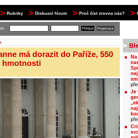
Rubriky
Diskuzní fórum
Proč číst zrovna nás?
slo
k
Bl
anne má dorazit do Paříže, 550
Na
í hmotnosti
nas
Spi
nej
sm
pře
Je 
gen
„el
na
kou
pře
Cri
svo
mil