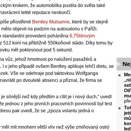
gickým krokem, že automobilka pustila do světa také
o navrácení letité reputace neskončí.
spíše přiostřené
Bentley Mulsanne
, které by se stejně
mělo objevit na podzim na autosalonu v Paříži.
ko standardní provedení poháněna
6,75litrovým
 z 512 koní na přibližně 550koňové stádo. Díky tomu by
stovku měl poklesnout pod 5 sekund.
na vůz, jehož hmotnost po naložení pasažérů a
Ne
I v jeho případě ovšem Bentley aplikuje lehčí dietu, se
ozek. Vše se odehraje pod taktovkou Wolfganga
Me
„ni
navrátil po dvouleté absenci a přiznal, že firma se
seb
Ot
mu
 silnější než kdy předtím a cítit je i nový duch,“ uvedl
pře
že jednou z jeho prvních pracovních povinností byl test
To
dresu pak uvedl, že se „zpoza volantu jedná o
jet
můž
kor
 měl mít mnohem větší vliv než výše zmiňovaný ostrý
le