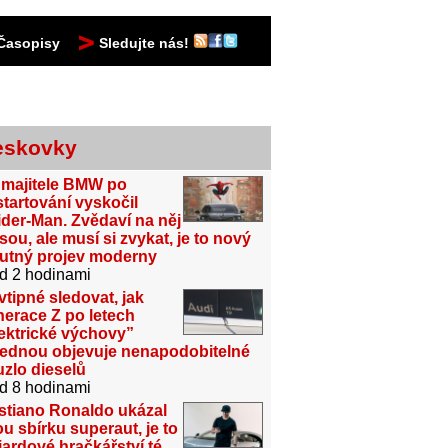
Časopisy
Sledujte nás!
eskovky
 majitele BMW po
tartování vyskočil
der-Man. Zvědaví na něj
sou, ale musí si zvykat, je to nový
utný projev moderny
d 2 hodinami
vtipné sledovat, jak
erace Z po letech
ektrické výchovy”
jednou objevuje nenapodobitelné
zlo dieselů
d 8 hodinami
stiano Ronaldo ukázal
u sbírku superaut, je to
iardové hračkářství té