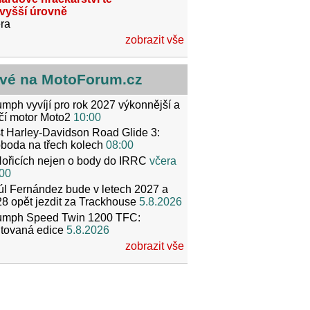
jvyšší úrovně
ra
zobrazit vše
vé na MotoForum.cz
umph vyvíjí pro rok 2027 výkonnější a
čí motor Moto2
10:00
t Harley-Davidson Road Glide 3:
boda na třech kolech
08:00
ořicích nejen o body do IRRC
včera
00
l Fernández bude v letech 2027 a
8 opět jezdit za Trackhouse
5.8.2026
iumph Speed Twin 1200 TFC:
itovaná edice
5.8.2026
zobrazit vše