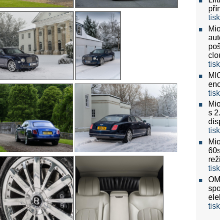
pří
tis
Mio
aut
poš
clo
tis
MIO
eno
tis
Mio
s 2
dis
tis
Mio
60
re
tis
OMV
spo
ele
tis