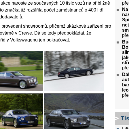
pře
ukce naroste ze současných 10 tisíc vozů na přibližně
Na
o značka již rozšířila počet zaměstnanců o 400 lidí,
nas
bdodavatelů.
Spi
nej
é provedení showroomů, přičemž ukázkové zařízení pro
sm
i továrně v Crewe. Dá se tedy předpokládat, že
pře
řídly Volkswagenu jen pokračovat.
Bug
Bol
sil
jak
stř
pře
Da
aut
ban
lec
pře
Ti
Lif