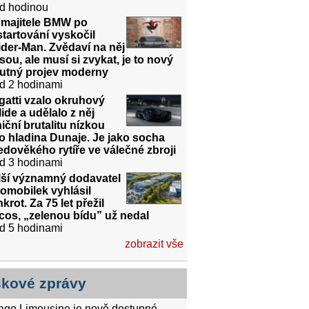
d hodinou
 majitele BMW po
tartování vyskočil
der-Man. Zvědaví na něj
sou, ale musí si zvykat, je to nový
utný projev moderny
d 2 hodinami
atti vzalo okruhový
ide a udělalo z něj
niční brutalitu nízkou
o hladina Dunaje. Je jako socha
edověkého rytíře ve válečné zbroji
d 3 hodinami
lší významný dodavatel
omobilek vyhlásil
krot. Za 75 let přežil
cos, „zelenou bídu” už nedal
d 5 hodinami
zobrazit vše
skové zprávy
tago Limousine je nově dostupné