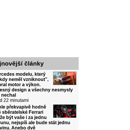
jnovější články
rcedes modelu, který
kdy neměl vzniknout”,
ral motor a výkon.
řesný design a všechny nesmysly
 nechal
d 22 minutami
hle překvapivě hodně
é sběratelské Ferrari
e být vaše i za jednu
unu, nejspíš ale bude stát jednu
dvinu. Anebo dvě