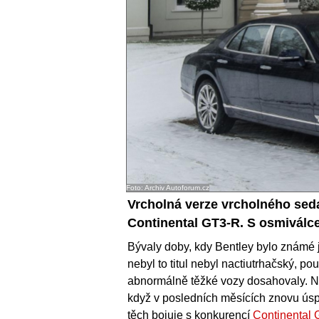
Foto: Archiv Autoforum.cz
Vrcholná verze vrcholného sed
Continental GT3-R. S osmiválc
Bývaly doby, kdy Bentley bylo známé j
nebyl to titul nebyl nactiutrhačský, p
abnormálně těžké vozy dosahovaly. Nen
když v posledních měsících znovu úsp
těch bojuje s konkurencí
Continental