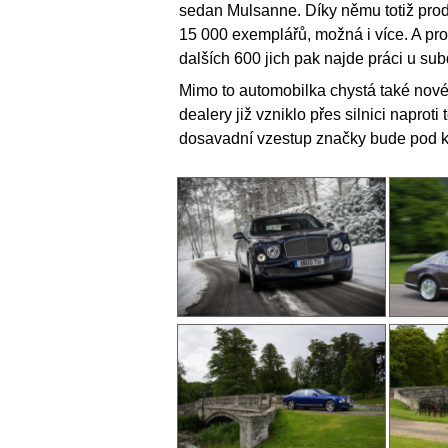
sedan Mulsanne. Díky němu totiž prod
15 000 exemplářů, možná i více. A prot
dalších 600 jich pak najde práci u su
Mimo to automobilka chystá také nov
dealery již vzniklo přes silnici naprot
dosavadní vzestup značky bude pod k