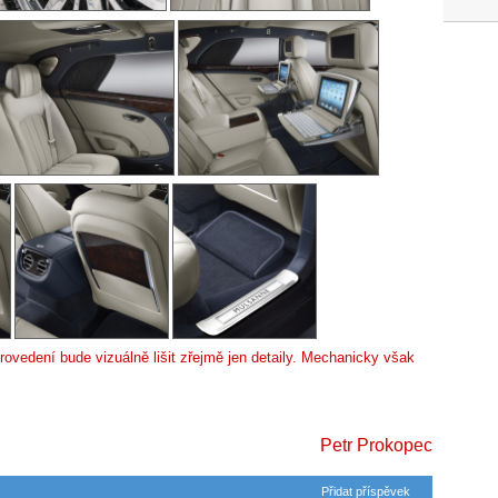
ovedení bude vizuálně lišit zřejmě jen detaily. Mechanicky však
Petr Prokopec
Přidat příspěvek