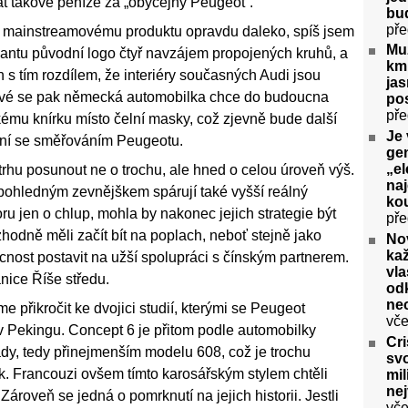
át takové peníze za „obyčejný Peugeot“.
bu
pře
 mainstreamovému produktu opravdu daleko, spíš jsem
Muž
olantu původní logo čtyř navzájem propojených kruhů, a
km 
 s tím rozdílem, že interiéry současných Audi jsou
ja
gnové se pak německá automobilka chce do budoucna
pos
pře
mu knírku místo čelní masky, což zjevně bude další
Je 
nání se směřováním Peugeotu.
gen
„el
 trhu posunout ne o trochu, ale hned o celou úroveň výš.
na
 pohledným zevnějškem spárují také vyšší reálný
kou
u jen o chlup, mohla by nakonec jejich strategie být
pře
odně měli začít bít na poplach, neboť stejně jako
No
ka
nost postavit na užší spolupráci s čínským partnerem.
vla
anice Říše středu.
odk
ne
přikročit ke dvojici studií, kterými se Peugeot
vče
v Pekingu. Concept 6 je přitom podle automobilky
Cri
dy, tedy přinejmenším modelu 608, což je trochu
svo
k. Francouzi ovšem tímto karosářským stylem chtěli
mil
ne
 Zároveň se jedná o pomrknutí na jejich historii. Jestli
vče