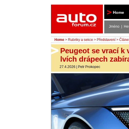
Autoforum
Home
Jméno | He
Home
>
Rubriky a sekce
>
Představení
> Článe
Peugeot se vrací k
lvích drápech zabír
27.4.2026
|
Petr Prokopec