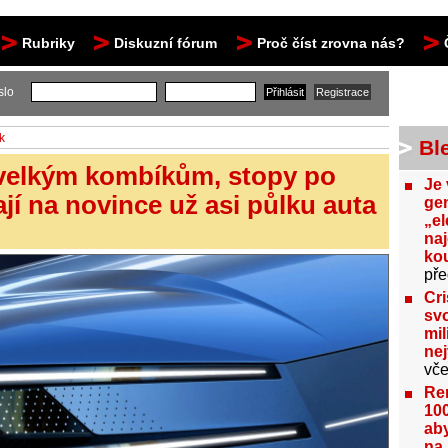
Rubriky
Diskuzní fórum
Proč číst zrovna nás?
slo
k
Bl
 velkým kombíkům, stopy po
Je 
ají na novince už asi půlku auta
gen
„el
na
kou
pře
Cri
svo
mil
ne
vče
Re
100
aby
na 