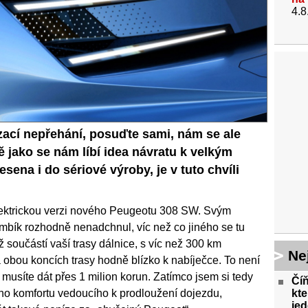
4.8
lizací nepřehání, posuďte sami, nám se ale
ně jako se nám líbí idea návratu k velkým
sena i do sériové výroby, je v tuto chvíli
lektrickou verzi nového Peugeotu 308 SW. Svým
bík rozhodně nenadchnul, víc než co jiného se tu
ž součástí vaší trasy dálnice, s víc než 300 km
Ne
a obou koncích trasy hodně blízko k nabíječce. To není
é musíte dát přes 1 milion korun. Zatímco jsem si tedy
Číň
kte
ého komfortu vedoucího k prodloužení dojezdu,
jed