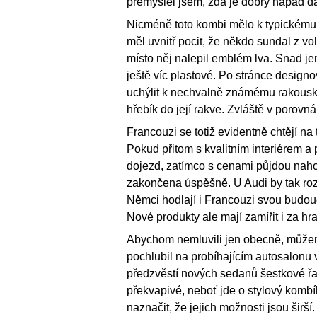
přemýšlel jsem, zda je dobrý nápad d
Nicméně toto kombi mělo k typickému
měl uvnitř pocit, že někdo sundal z v
místo něj nalepil emblém lva. Snad jen
ještě víc plastové. Po stránce desi
uchýlit k nechvalně známému rakouské
hřebík do její rakve. Zvláště v porov
Francouzi se totiž evidentně chtějí na
Pokud přitom s kvalitním interiérem a
dojezd, zatímco s cenami půjdou nahor
zakončena úspěšně. U Audi by tak rozh
Němci hodlají i Francouzi svou budouc
Nové produkty ale mají zamířit i za hr
Abychom nemluvili jen obecně, můžeme 
pochlubil na probíhajícím autosalonu 
předzvěstí nových sedanů šestkové řa
překvapivé, neboť jde o stylový kombí
naznačit, že jejich možnosti jsou širší.