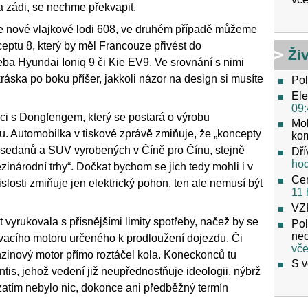
a zádi, se nechme překvapit.
 nové vlajkové lodi 608, ve druhém případě můžeme
ptu 8, který by měl Francouze přivést do
Ži
ba Hyundai Ioniq 9 či Kie EV9. Ve srovnání s nimi
áska po boku příšer, jakkoli názor na design si musíte
Pol
Ele
09:
ci s Dongfengem, který se postará o výrobu
Mob
. Automobilka v tiskové zprávě zmiňuje, že „koncepty
ko
sedanů a SUV vyrobených v Číně pro Čínu, stejně
Dří
ho
inárodní trhy“. Dočkat bychom se jich tedy mohli i v
Cen
slosti zmiňuje jen elektrický pohon, ten ale nemusí být
11 
VZ
t vyrukovala s přísnějšími limity spotřeby, načež by se
Pol
neo
vacího motoru určeného k prodloužení dojezdu. Či
vče
zinový motor přímo roztáčel kola. Koneckonců tu
S v
tis, jehož vedení již neupřednostňuje ideologii, nýbrž
zatím nebylo nic, dokonce ani předběžný termín