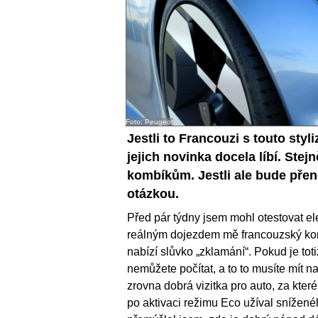
Foto: Peugeot
Jestli to Francouzi s touto sty
jejich novinka docela líbí. Stej
kombíkům. Jestli ale bude přene
otázkou.
Před pár týdny jsem mohl otestovat e
reálným dojezdem mě francouzský kom
nabízí slůvko „zklamání“. Pokud je toti
nemůžete počítat, a to to musíte mít n
zrovna dobrá vizitka pro auto, za kter
po aktivaci režimu Eco užíval snížen