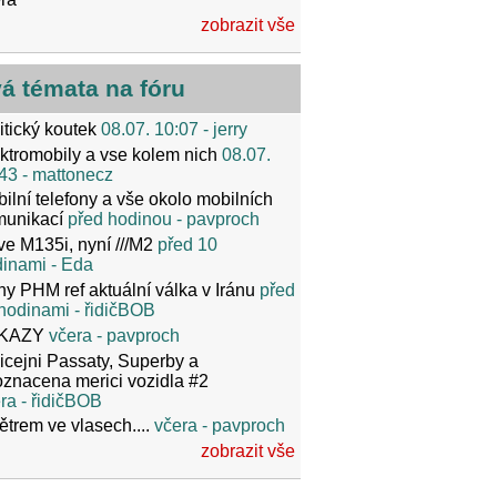
zobrazit vše
vá témata na fóru
itický koutek
08.07. 10:07
- jerry
ktromobily a vse kolem nich
08.07.
43
- mattonecz
ilní telefony a vše okolo mobilních
munikací
před hodinou
- pavproch
ve M135i, nyní ///M2
před 10
dinami
- Eda
y PHM ref aktuální válka v Iránu
před
hodinami
- řidičBOB
KAZY
včera
- pavproch
icejni Passaty, Superby a
znacena merici vozidla #2
ra
- řidičBOB
ětrem ve vlasech....
včera
- pavproch
zobrazit vše