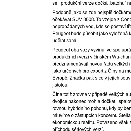
se i produkční verze dočká „batohu“ n
Podobně jako se zde nejspíš dočkáme
očekávat SUV 8008. To vzejde z Conce
neprobádaných vod, kde se postaví tře
Peugeot bude působit jako vyložená kr
udělat sami.
Peugeot oba vozy vyvinul ve spoluprá
produkčních verzí v čínském Wu-chanu
předznamenávají novou řadu velkých 
jako určených pro export z Číny na mez
Evropě. Značka pak sice v jejich souvi
jistotou.
Čína totiž zrovna v případě velkých au
dvojice nakonec mohla dočkat i spalo
rovnou hybridního pohonu, kdy by ben
mluvíme o zástupcích koncernu Stellan
ekonomickou realitu. Potvrzeno však 
příchodu sériových verzí.