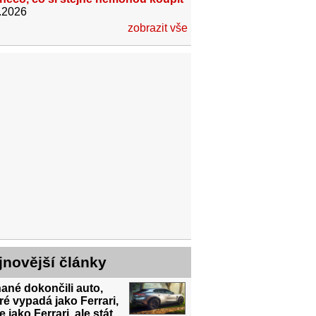
.2026
zobrazit vše
jnovější články
ané dokončili auto,
ré vypadá jako Ferrari,
e jako Ferrari, ale stát