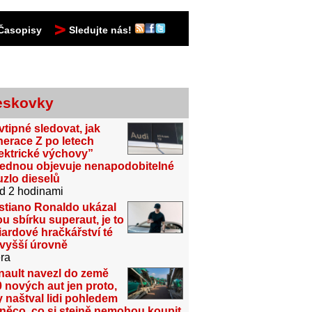
Časopisy
Sledujte nás!
eskovky
vtipné sledovat, jak
erace Z po letech
ektrické výchovy”
jednou objevuje nenapodobitelné
zlo dieselů
d 2 hodinami
stiano Ronaldo ukázal
u sbírku superaut, je to
iardové hračkářství té
jvyšší úrovně
ra
nault navezl do země
 nových aut jen proto,
 naštval lidi pohledem
něco, co si stejně nemohou koupit